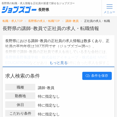
長野県の転職・求人情報を正社員や派遣で探せるジョブズゴー
長野県
メニュー
転職・求人TOP
長野県の求人・転職TOP
講師･教員
正社員の求人・転職
無料会員登録
ログイン
長野県の講師･教員で正社員の求人・転職情報
長野県における講師･教員の正社員の求人情報は数多くあり、正
メニュー
社員の平均年収は387万円です（ジョブズゴー調べ）。
長野県で講師･教員の正社員で求人を出している主な会社には、
トップ
長野県長野養護学校
・
株式会社アイキューブ
・
株式会社 MMC
詳細情報で求人を探す
EDUCATIONS
などがあり、ご希望の条件に合った求人を探すこ
もっと見る
タップで簡単に求人を探す
とできます。
長野県の地域密着型の求人サイトであるジョブズゴーでは長野県
【初めての方へ】
求人検索の条件
条件を保存
の正社員として働ける講師･教員の求人情報を49件取り扱ってい
長野県の求人検索で選ばれる理由
ます。
職種
講師･教員
ハローワークにはない求人も多数扱っており、転職だけでなく、
転職支援サービスについて
第二新卒から50代・60代以上の方の再就職も可能です。 長野県
勤務地
特に指定なし
で講師･教員の正社員の求人・転職情報を探している方は、ぜひ
転職支援サービス
休日
特に指定なし
興味のある職種に応募してみてくださいね。
転職ノウハウ(応募書類の書き方・面接対策など)
こだわり条件
特に指定なし
転職・採用コラム