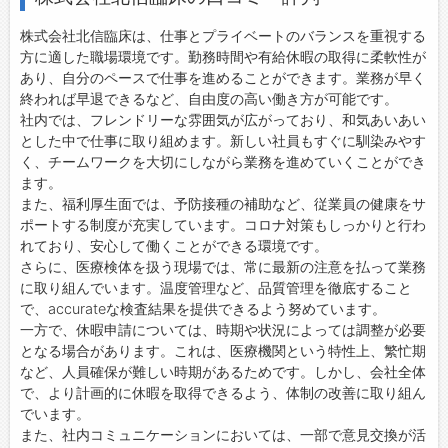
株式会社北信臨床は、仕事とプライベートのバランスを重視する
方に適した職場環境です。勤務時間や有給休暇の取得に柔軟性が
あり、自分のペースで仕事を進めることができます。業務が早く
終われば早退できるなど、自由度の高い働き方が可能です。
社内では、フレンドリーな雰囲気が広がっており、和気あいあい
とした中で仕事に取り組めます。新しい社員もすぐに馴染みやす
く、チームワークを大切にしながら業務を進めていくことができ
ます。
また、福利厚生面では、予防接種の補助など、従業員の健康をサ
ポートする制度が充実しています。コロナ対策もしっかりと行わ
れており、安心して働くことができる環境です。
さらに、医療検体を扱う現場では、常に最新の注意を払って業務
に取り組んでいます。温度管理など、品質管理を徹底すること
で、accurateな検査結果を提供できるよう努めています。
一方で、休暇申請については、時期や状況によっては調整が必要
となる場合があります。これは、医療機関という特性上、繁忙期
など、人員確保が難しい時期があるためです。しかし、会社全体
で、より計画的に休暇を取得できるよう、体制の改善に取り組ん
でいます。
また、社内コミュニケーションにおいては、一部で意見交換が活