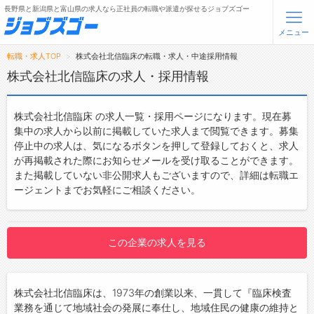
長野県と新潟県と富山県の求人なら正社員の転職や派遣が探せるジョブズゴー
メニュー
転職・求人TOP
株式会社北信臨床の転職・求人・中途採用情報
無料会員登録
ログイン
株式会社北信臨床の求人・採用情報
メニュー
株式会社北信臨床 の求人一覧・採用ページになります。現在募
集中の求人から以前に掲載していた求人まで閲覧できます。募集
トップ
停止中の求人は、気になるボタンを押して登録しておくと、求人
が再掲載された際にお知らせメールを受け取ることができます。
詳細情報で求人を探す
また掲載していない非公開求人もございますので、詳細は転職エ
ージェントまでお気軽にご相談ください。
転職支援サービスについて
転職ノウハウ(応募書類の書き方・面接対策など)
この企業の求人を見る
転職・採用コラム
ジョブズゴーについて
株式会社北信臨床は、1973年の創業以来、一貫して『臨床検査
業務を通じて地域社会の発展に奉仕し、地域住民の健康の維持と
会社概要