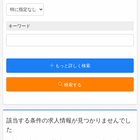
キーワード
こだわり条件
もっと詳しく検索
特に指定なし
設定／変更
検索する
業種
特に指定なし
設定／変更
該当する条件の求人情報が見つかりませんでし
就業時間
た
始業：
時
分以降
～