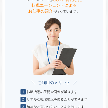
転職エージェントによる
お仕事の紹介
も行っています。
スキル・資格
特に指定なし
設定／変更
ご利用のメリット
1
転職活動の手間や面倒が減ります
2
リアルな職場環境を知ることができます
3
給与など言いづらいことを交渉します