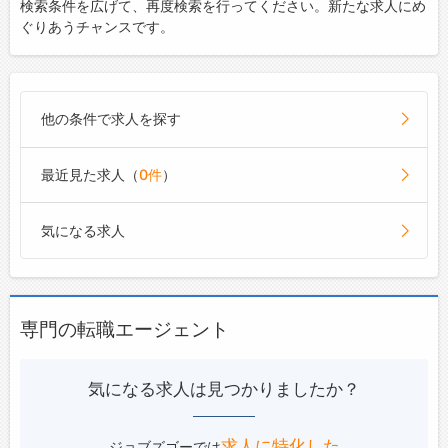
検索条件を広げて、再度検索を行ってください。新たな求人にめ
ぐりあうチャンスです。
終業：
時
分以前
除外ワード
他の条件で求人を探す
最近見た求人（
0件
）
プロフィール
気になる求人
年齢
専門の転職エージェント
性別
気になる求人は見つかりましたか？
男性
女性
求人に特化した
学歴
ジョブズゴーでは