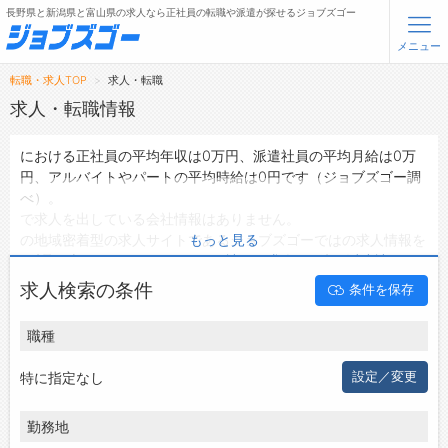
長野県と新潟県と富山県の求人なら正社員の転職や派遣が探せるジョブズゴー
メニュー
転職・求人TOP
求人・転職
無料会員登録
ログイン
求人・転職情報
における正社員の平均年収は0万円、派遣社員の平均月給は0万
メニュー
円、アルバイトやパートの平均時給は0円です（ジョブズゴー調
べ）。
トップ
で求人を出している会社情報はありません。
詳細情報で求人を探す
の地域密着型の求人サイトであるジョブズゴーではの求人情報を
もっと見る
0件取り扱っており、そのうち
正社員の求人
は0件、
派遣社員の
求人
は0件、
アルバイト・パートの求人
は0件です。
転職支援サービスについて
求人検索の条件
条件を保存
ハローワークにはない求人も多数扱っており、転職だけでなく、
第二新卒から50代・60代以上の方の再就職も可能です。 で求
転職ノウハウ(応募書類の書き方・面接対策など)
職種
人・転職情報を探している方は、ぜひ興味のある職種に応募して
転職・採用コラム
みてくださいね。
特に指定なし
設定／変更
ジョブズゴーについて
勤務地
会社概要