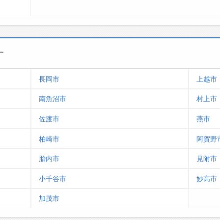
す
長岡市
上越市
南魚沼市
村上市
佐渡市
燕市
柏崎市
阿賀野
胎内市
見附市
小千谷市
妙高市
加茂市