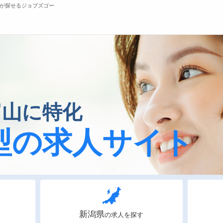
が探せるジョブズゴー
無料会員
転職支援サービスについて
ジ
富山に特化
転職ノウハウ(応募書類の書き方・面接対策な
会
ど)
お
型の求人サイト
転職・採用コラム
よ
新潟県
の求人を探す