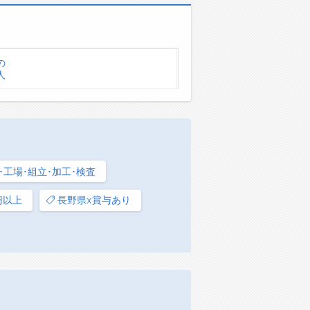
の
人
･工場･組立･加工･検査
円以上
長野県x賞与あり