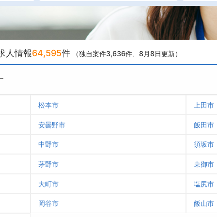
求人情報
64,595
件
（独自案件3,636件
、8月8日更新）
す
松本市
上田市
安曇野市
飯田市
中野市
須坂市
茅野市
東御市
大町市
塩尻市
岡谷市
飯山市