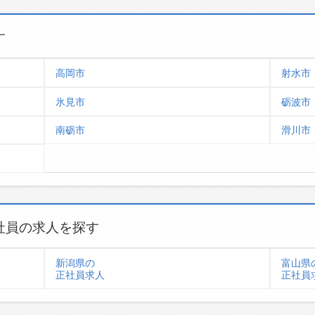
す
高岡市
射水市
氷見市
砺波市
南砺市
滑川市
社員の求人を探す
新潟県の
富山県
正社員求人
正社員