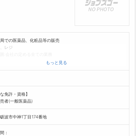
局での医薬品、化粧品等の販売
、レジ
囲:会社の定める全ての業務
を希望される方は、事前にハローワークの「紹介状」の交付
もっと見る
てください
な免許・資格】
売者(一般医薬品)
砺波市中神1丁目174番地
間：