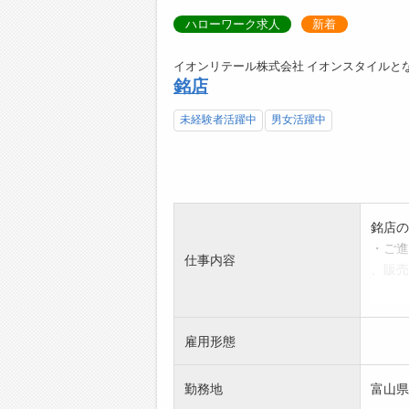
ハローワーク求人
新着
イオンリテール株式会社 イオンスタイルとな
銘店
未経験者活躍中
男女活躍中
銘店の
・ご進
仕事内容
、販売
【変更
※面接
を受け
雇用形態
勤務地
富山県