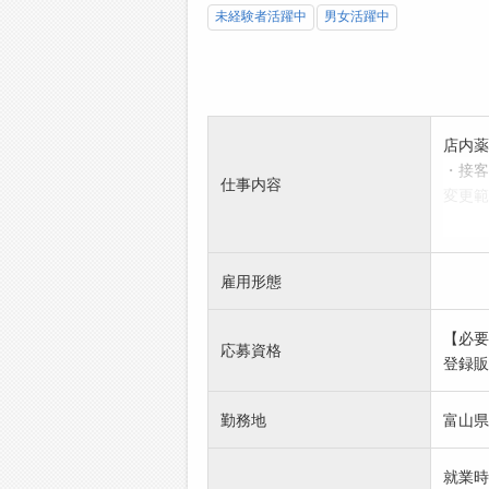
未経験者活躍中
男女活躍中
店内薬
・接客
仕事内容
変更範
※面接
を受け
雇用形態
【必要
応募資格
登録販
勤務地
富山県
就業時