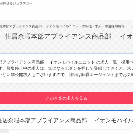
が探せるジョブズゴー
暇本部アプライアンス商品部 イオンモバイルユニットの転職・求人・中途採用情報
無料会員
 住居余暇本部アプライアンス商品部 イ
転職支援サービスについて
ジ
部アプライアンス商品部 イオンモバイルユニット の求人一覧・採用
転職ノウハウ(応募書類の書き方・面接対策な
会
す。募集停止中の求人は、気になるボタンを押して登録しておくと、求
ど)
お
いない非公開求人もございますので、詳細は転職エージェントまでお気
転職・採用コラム
よ
この企業の求人を見る
住居余暇本部アプライアンス商品部 イオンモバイ