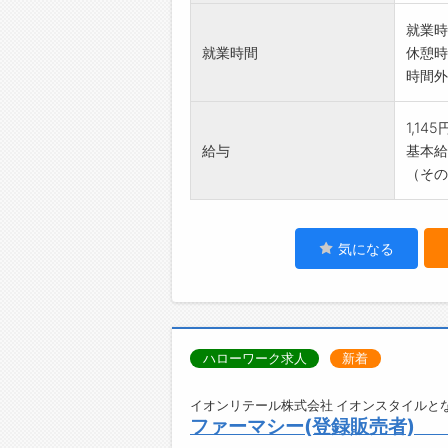
就業時
就業時間
休憩時
時間外
1,14
給与
基本給：
（その
気になる
ハローワーク求人
新着
イオンリテール株式会社 イオンスタイルとな
ファーマシー(登録販売者) 