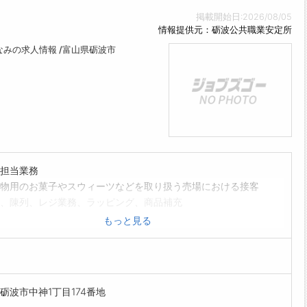
掲載開始日:2026/08/05
情報提供元：砺波公共職業安定所
みの求人情報 /富山県砺波市
担当業務
物用のお菓子やスウィーツなどを取り扱う売場における接客
、陳列、レジ業務、ラッピング、商品補充
範囲:変更なし】
もっと見る
を希望される方は、事前にハローワークの「紹介状」の交付
てください。
砺波市中神1丁目174番地