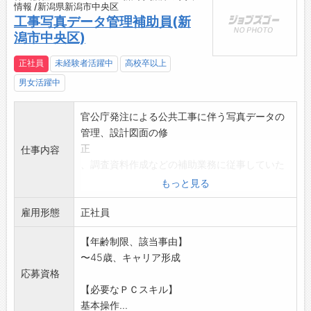
情報 /新潟県新潟市中央区
工事写真データ管理補助員(新
潟市中央区)
正社員
未経験者活躍中
高校卒以上
男女活躍中
官公庁発注による公共工事に伴う写真データの
管理、設計図面の修
正
仕事内容
、調査資料作成などの補助業務に従事していた
だきます。
もっと見る
*業務上、車を使用する機会:有(社有車有)
雇用形態
変更範囲:なし
正社員
【年齢制限、該当事由】
〜45歳、キャリア形成
応募資格
【必要なＰＣスキル】
基本操作...