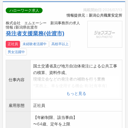
掲載開始日:2026/07/13
ハローワーク求人
情報提供元：新潟公共職業安定所
株式会社 エムエーシー 新潟事務所の求人
情報 /新潟県佐渡市
発注者支援業務(佐渡市)
正社員
未経験者活躍中
高校卒以上
男女活躍中
国土交通省及び地方自治体発注による公共工事
の積算、資料作成、
現場立会などの発注者の補助を行う業務
仕事内容
*業務上、車を使用する機会:有(社有車有)
変更範囲:なし
もっと見る
雇用形態
正社員
【年齢制限、該当事由】
〜64歳、定年を上限