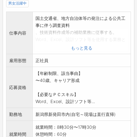
男女活躍中
国土交通省、地方自治体等の発注による公共工
事に伴う調査資料
、技術資料作成等の補助業務に従事する。
仕事内容
Word、Excel、設計ソフト等を使用する業務と
なります。
もっと見る
*業務上、車を使用する機会:有(社有車有)
雇用形態
変更範囲:なし
正社員
【年齢制限、該当事由】
〜40歳、キャリア形成
応募資格
【必要なＰＣスキル】
Word、Excel、設計ソフト等...
勤務地
新潟県新発田市内(自宅～現場は直行直帰)
就業時間：8時30分〜17時30分
就業時間
休憩時間：60分