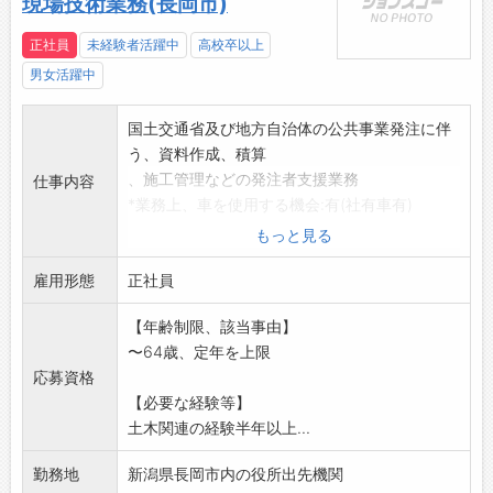
現場技術業務(長岡市)
正社員
未経験者活躍中
高校卒以上
男女活躍中
国土交通省及び地方自治体の公共事業発注に伴
う、資料作成、積算
、施工管理などの発注者支援業務
仕事内容
*業務上、車を使用する機会:有(社有車有)
*変更範囲:なし
もっと見る
雇用形態
正社員
【年齢制限、該当事由】
〜64歳、定年を上限
応募資格
【必要な経験等】
土木関連の経験半年以上...
勤務地
新潟県長岡市内の役所出先機関