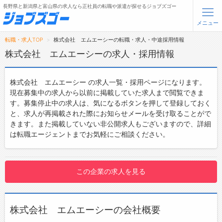
長野県と新潟県と富山県の求人なら正社員の転職や派遣が探せるジョブズゴー
メニュー
転職・求人TOP
株式会社 エムエーシーの転職・求人・中途採用情報
無料会員登録
ログイン
株式会社 エムエーシーの求人・採用情報
メニュー
株式会社 エムエーシー の求人一覧・採用ページになります。
現在募集中の求人から以前に掲載していた求人まで閲覧できま
トップ
す。募集停止中の求人は、気になるボタンを押して登録しておく
と、求人が再掲載された際にお知らせメールを受け取ることがで
詳細情報で求人を探す
きます。また掲載していない非公開求人もございますので、詳細
は転職エージェントまでお気軽にご相談ください。
転職支援サービスについて
転職ノウハウ(応募書類の書き方・面接対策など)
この企業の求人を見る
転職・採用コラム
ジョブズゴーについて
株式会社 エムエーシーの会社概要
会社概要