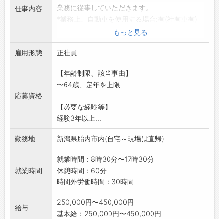
業務に従事していただきます。
仕事内容
*業務上、自動車を使用する場合:有(社有車有)
*会社の詳細については当社ホームページをご覧
もっと見る
ください。
雇用形態
*変更範囲:変更なし
正社員
【年齢制限、該当事由】
〜64歳、定年を上限
応募資格
【必要な経験等】
経験3年以上...
勤務地
新潟県胎内市内(自宅～現場は直帰)
就業時間：8時30分〜17時30分
就業時間
休憩時間：60分
時間外労働時間：30時間
250,000円〜450,000円
給与
基本給：250,000円〜450,000円