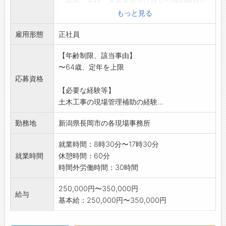
メインとなります。
もっと見る
(写真管理、測量補助、PCを使った各種書類作
雇用形態
成等)
正社員
*業務変更の範囲:変更なし
【年齢制限、該当事由】
〜64歳、定年を上限
応募資格
【必要な経験等】
土木工事の現場管理補助の経験...
勤務地
新潟県長岡市の各現場事務所
就業時間：8時30分〜17時30分
就業時間
休憩時間：60分
時間外労働時間：30時間
250,000円〜350,000円
給与
基本給：250,000円〜350,000円