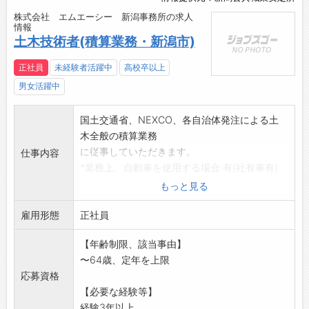
株式会社 エムエーシー 新潟事務所の求人
情報
土木技術者(積算業務・新潟市)
正社員
未経験者活躍中
高校卒以上
男女活躍中
国土交通省、NEXCO、各自治体発注による土
木全般の積算業務
に従事していただきます。
仕事内容
*業務上、自動車を使用する場合:有(社有車有)
*変更範囲:変更なし
もっと見る
雇用形態
正社員
【年齢制限、該当事由】
〜64歳、定年を上限
応募資格
【必要な経験等】
経験3年以上...