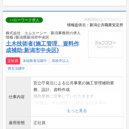
掲載開始日:2026/07/21
ハローワーク求人
情報提供元：新潟公共職業安定所
株式会社 エムエーシー 新潟事務所の求人
情報 /新潟県新潟市中央区
土木技術者(施工管理、資料作
成補助:新潟市中央区)
正社員
未経験者活躍中
高校卒以上
男女活躍中
官公庁発注による公共事業の施工管理補助業
務、設計、資料作成
補助業務に従事していただきます。
仕事内容
*業務上、車を使用する機会:有(社有車有)
変更範囲:なし
もっと見る
雇用形態
正社員