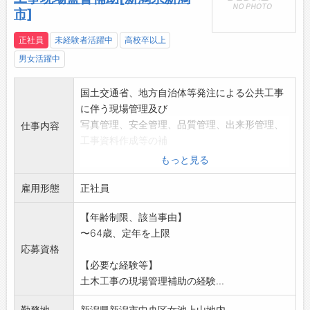
市]
正社員
未経験者活躍中
高校卒以上
男女活躍中
国土交通省、地方自治体等発注による公共工事
に伴う現場管理及び
写真管理、安全管理、品質管理、出来形管理、
仕事内容
工事資料作成等の補
助業務に従事していただきます。
もっと見る
変更範囲:変更なし
雇用形態
正社員
【年齢制限、該当事由】
〜64歳、定年を上限
応募資格
【必要な経験等】
土木工事の現場管理補助の経験...
勤務地
新潟県新潟市中央区女池上山地内...