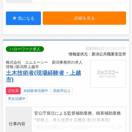
詳細を見る
気になる
掲載開始日:2026/07/07
ハローワーク求人
情報提供元：新潟公共職業安定所
株式会社 エムエーシー 新潟事務所の求人
情報 /新潟県上越市
土木技術者(現場経験者・上越
市)
正社員
未経験者活躍中
高校卒以上
男女活躍中
官公庁発注による監督補助業務、積算補助業務
*業務上、車を使用する機会:有(社有車有)
仕事内容
*会社の詳細については当社ホームページをご覧