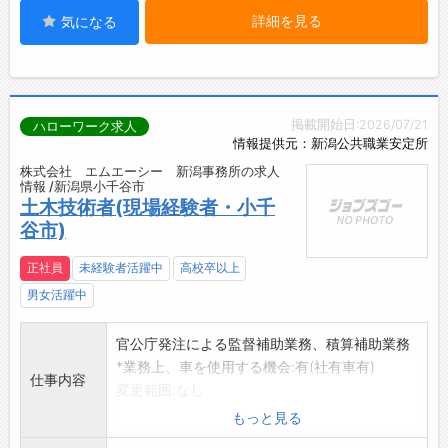
詳細を見る
気になる
掲載開始日:2026/07/21
ハローワーク求人
情報提供元：新潟公共職業安定所
株式会社 エムエーシー 新潟事務所の求人
情報 /新潟県小千谷市
土木技術者(現場経験者・小千
谷市)
正社員
未経験者活躍中
高校卒以上
男女活躍中
官公庁発注による監督補助業務、積算補助業務
*業務上、車を使用する機会:有(社有車有)
仕事内容
変更範囲:なし
もっと見る