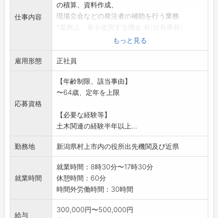
の積算、資料作成、
現場立会などの発注者の補助を行う業務
仕事内容
*業務上、車を使用する機会:有(社有車有)
変更範囲:なし
もっと見る
雇用形態
正社員
【年齢制限、該当事由】
〜64歳、定年を上限
応募資格
【必要な経験等】
土木関連の経験半年以上...
勤務地
新潟県村上市内の役所出先機関及び近県
就業時間：8時30分〜17時30分
就業時間
休憩時間：60分
時間外労働時間：30時間
300,000円〜500,000円
給与