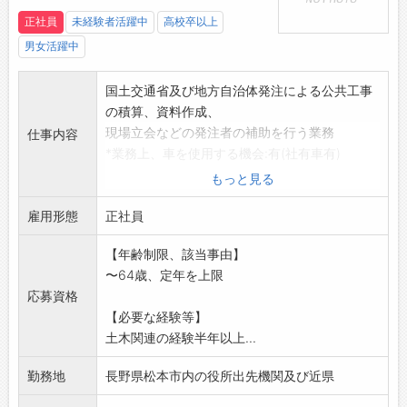
正社員
未経験者活躍中
高校卒以上
男女活躍中
国土交通省及び地方自治体発注による公共工事
の積算、資料作成、
現場立会などの発注者の補助を行う業務
仕事内容
*業務上、車を使用する機会:有(社有車有)
*変更範囲:なし
もっと見る
雇用形態
正社員
【年齢制限、該当事由】
〜64歳、定年を上限
応募資格
【必要な経験等】
土木関連の経験半年以上...
勤務地
長野県松本市内の役所出先機関及び近県