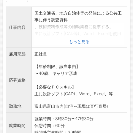
国土交通省、地方自治体等の発注による公共工
事に伴う調査資料
、技術資料作成等の補助業務に従事する。
仕事内容
主に設計ソフト(CAD等)、Word、Excelを使用
する
もっと見る
業務となります。
雇用形態
*変更範囲:なし
正社員
【年齢制限、該当事由】
〜40歳、キャリア形成
応募資格
【必要なＰＣスキル】
主に設計ソフト(CAD)、Word、Excel、等...
勤務地
富山県富山市内(自宅～現場は直行直帰)
就業時間：8時30分〜17時30分
就業時間
休憩時間：60分
時間外労働時間：30時間