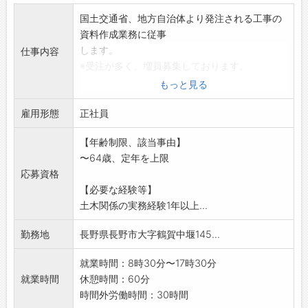
国土交通省、地方自治体より発注される工事の
資料作成業務に従事
します。
仕事内容
※受注が多く、増員募集しております。
※実績については当社HPをご覧下さい。
もっと見る
変更範囲:変更なし
雇用形態
正社員
【年齢制限、該当事由】
〜64歳、定年を上限
応募資格
【必要な経験等】
土木関係の実務経験1年以上...
勤務地
長野県長野市大字鶴賀中堰145...
就業時間：8時30分〜17時30分
就業時間
休憩時間：60分
時間外労働時間：30時間