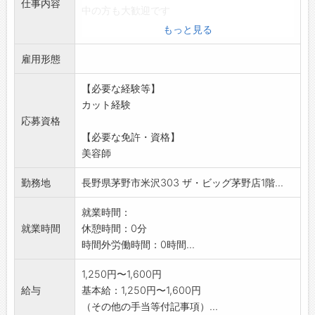
仕事内容
中の方も大歓迎です
。
もっと見る
研修もあるので無理なく復職も可能です。
雇用形態
※他店にヘルプの場合も有り
変更範囲:変更なし
【必要な経験等】
カット経験
応募資格
【必要な免許・資格】
美容師
勤務地
長野県茅野市米沢303 ザ・ビッグ茅野店1階...
就業時間：
就業時間
休憩時間：0分
時間外労働時間：0時間...
1,250円〜1,600円
給与
基本給：1,250円〜1,600円
（その他の手当等付記事項）...