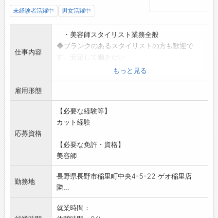
未経験者活躍中
男女活躍中
・美容師スタイリスト業務全般
◆ブランクのあるスタイリストの方も歓迎で
仕事内容
す。安定して働きたい
方にも、しっかり稼ぎたい方にも適した環境で
もっと見る
す。
雇用形態
一般的な美容技術ができれば問題ありません。
特殊な技術は不要で
【必要な経験等】
す
カット経験
※他店にヘルプの場合も有り
応募資格
変更範囲:変更なし
【必要な免許・資格】
美容師
長野県長野市稲里町中央4-5-22 ゲオ稲里店
勤務地
隣...
就業時間：