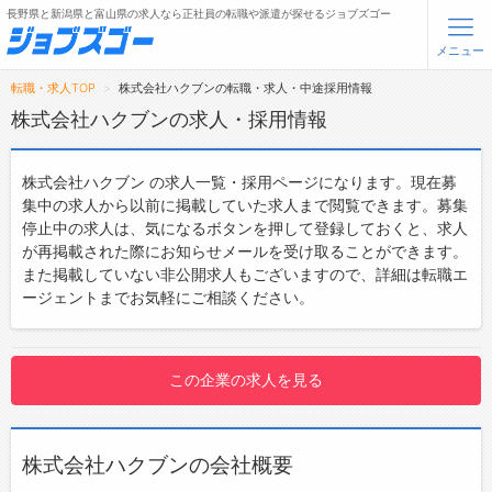
長野県と新潟県と富山県の求人なら正社員の転職や派遣が探せるジョブズゴー
メニュー
転職・求人TOP
株式会社ハクブンの転職・求人・中途採用情報
無料会員登録
ログイン
株式会社ハクブンの求人・採用情報
メニュー
株式会社ハクブン の求人一覧・採用ページになります。現在募
集中の求人から以前に掲載していた求人まで閲覧できます。募集
トップ
停止中の求人は、気になるボタンを押して登録しておくと、求人
が再掲載された際にお知らせメールを受け取ることができます。
詳細情報で求人を探す
また掲載していない非公開求人もございますので、詳細は転職エ
ージェントまでお気軽にご相談ください。
転職支援サービスについて
転職ノウハウ(応募書類の書き方・面接対策など)
この企業の求人を見る
転職・採用コラム
ジョブズゴーについて
株式会社ハクブンの会社概要
会社概要