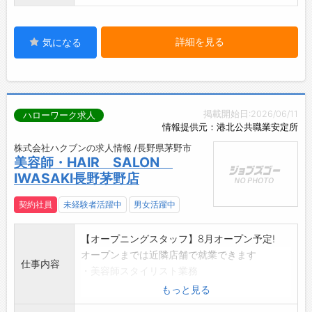
詳細を見る
気になる
掲載開始日:2026/06/11
ハローワーク求人
情報提供元：港北公共職業安定所
株式会社ハクブンの求人情報 /長野県茅野市
美容師・HAIR SALON
IWASAKI長野茅野店
契約社員
未経験者活躍中
男女活躍中
【オープニングスタッフ】8月オープン予定!
オープンまでは近隣店舗で就業できます
仕事内容
・美容師スタイリスト業務
*ブランクのある方も歓迎。自分のペースで安心
もっと見る
して