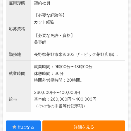
雇用形態
スタイリストになれます。
契約社員
*就業時間は前後することがあります。
【必要な経験等】
※他店にヘルプの場合も有り
カット経験
変更範囲:変更なし
応募資格
【必要な免許・資格】
美容師
勤務地
長野県茅野市米沢303 ザ・ビッグ茅野店1階...
就業時間：9時00分〜18時00分
就業時間
休憩時間：60分
時間外労働時間：20時間...
260,000円〜400,000円
給与
基本給：260,000円〜400,000円
（その他の手当等付記事項）...
詳細を見る
気になる