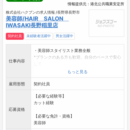
情報提供元：港北公共職業安定所
株式会社ハクブンの求人情報 /長野県長野市
美容師/HAIR SALON
IWASAKI長野稲里店
契約社員
未経験者活躍中
男女活躍中
・美容師スタイリスト業務全般
*ブランクのある方も歓迎。自分のペースで安心
仕事内容
して
スタイリストになれます。
もっと見る
*就業時間は前後することがあります。
雇用形態
※他店にヘルプの場合も有り
契約社員
変更範囲:変更なし
【必要な経験等】
カット経験
応募資格
【必要な免許・資格】
美容師