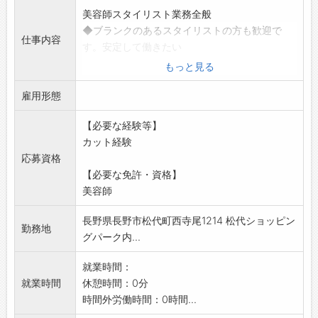
美容師スタイリスト業務全般
◆ブランクのあるスタイリストの方も歓迎で
仕事内容
す。安定して働きたい
方にも、しっかり稼ぎたい方にも適した環境で
もっと見る
す。
雇用形態
一般的な美容技術ができれば問題ありません。
特殊な技術は不要で
【必要な経験等】
す
カット経験
研修もあるので無理なく復職も可能です。
応募資格
※他店にヘルプの場合も有り
【必要な免許・資格】
変更範囲:変更なし
美容師
長野県長野市松代町西寺尾1214 松代ショッピン
勤務地
グパーク内...
就業時間：
就業時間
休憩時間：0分
時間外労働時間：0時間...