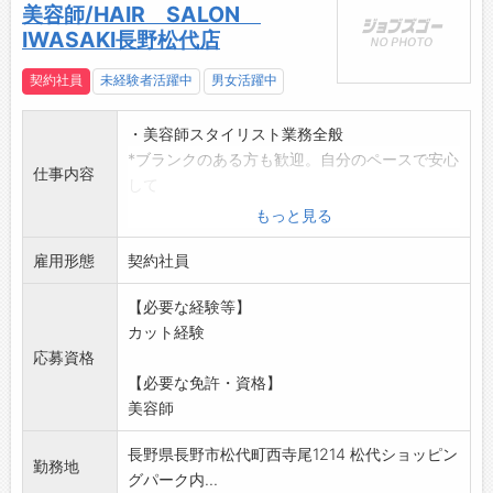
美容師/HAIR SALON
IWASAKI長野松代店
契約社員
未経験者活躍中
男女活躍中
・美容師スタイリスト業務全般
*ブランクのある方も歓迎。自分のペースで安心
仕事内容
して
スタイリストになれます。
もっと見る
*就業時間は前後することがあります。
雇用形態
※他店にヘルプの場合も有
契約社員
変更範囲:変更なし
【必要な経験等】
カット経験
応募資格
【必要な免許・資格】
美容師
長野県長野市松代町西寺尾1214 松代ショッピン
勤務地
グパーク内...