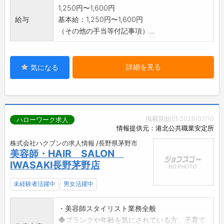
1,250円〜1,600円
給与
基本給：1,250円〜1,600円
（その他の手当等付記事項）...
詳細を見る
気になる
掲載開始日:2026/07/16
ハローワーク求人
情報提供元：港北公共職業安定所
株式会社ハクブンの求人情報 /長野県茅野市
美容師・HAIR SALON
IWASAKI長野茅野店
未経験者活躍中
男女活躍中
・美容師スタイリスト業務全般
◆ブランクや年齢を気にされている方、子育て