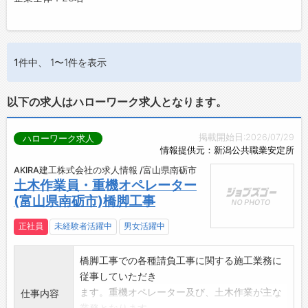
1件
中、 1〜1件を表示
以下の求人はハローワーク求人となります。
掲載開始日:2026/07/29
ハローワーク求人
情報提供元：新潟公共職業安定所
AKIRA建工株式会社の求人情報 /富山県南砺市
土木作業員・重機オペレーター
(富山県南砺市)橋脚工事
正社員
未経験者活躍中
男女活躍中
橋脚工事での各種請負工事に関する施工業務に
従事していただき
ます。重機オペレーター及び、土木作業が主な
仕事内容
業務となります。