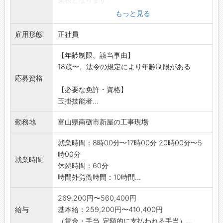
*工事終了後は別の就業場所での勤務となりま
もっと見る
す。
雇用形態
*アットホームな会社です。
正社員
*業務上車を使用する機会:有(社有車有)
【年齢制限、該当事由】
*未経験者も歓迎します。
18歳〜、法令の規定により年齢制限がある
※宿泊施設(単身者用)あり。
応募資格
変更範囲:変更なし
【必要な免許・資格】
玉掛技能者...
勤務地
富山県南砺市新屋の工事現場
就業時間：8時00分〜17時00分 20時00分〜5
時00分
就業時間
休憩時間：60分
時間外労働時間：10時間...
269,200円〜560,400円
給与
基本給：259,200円〜410,400円
（賃金・手当_定額的に支払われる手当）...