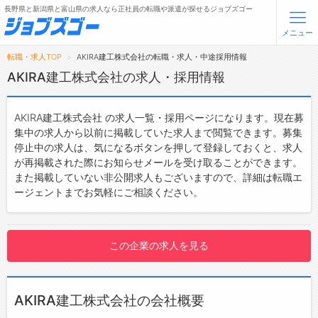
長野県と新潟県と富山県の求人なら正社員の転職や派遣が探せるジョブズゴー
メニュー
転職・求人TOP
AKIRA建工株式会社の転職・求人・中途採用情報
無料会員登録
ログイン
AKIRA建工株式会社の求人・採用情報
メニュー
AKIRA建工株式会社 の求人一覧・採用ページになります。現在募
集中の求人から以前に掲載していた求人まで閲覧できます。募集
トップ
停止中の求人は、気になるボタンを押して登録しておくと、求人
が再掲載された際にお知らせメールを受け取ることができます。
詳細情報で求人を探す
また掲載していない非公開求人もございますので、詳細は転職エ
ージェントまでお気軽にご相談ください。
転職支援サービスについて
転職ノウハウ(応募書類の書き方・面接対策など)
この企業の求人を見る
転職・採用コラム
ジョブズゴーについて
AKIRA建工株式会社の会社概要
会社概要