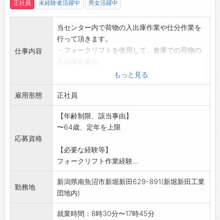
正社員
未経験者活躍中
男女活躍中
当センター内で荷物の入出庫作業や仕分作業を
行って頂きます。
・フォークリフトを使用して、倉庫での荷物の
仕事内容
入出庫作業や、
荷物のトラックへの積み込み、取り降ろし作
もっと見る
業などを行います。
雇用形態
・手作業による荷物の仕分、積み降ろし作業も
正社員
行って頂きます。
【年齢制限、該当事由】
重量物や、まとまった荷物の移動は、台車・
〜64歳、定年を上限
パレット・
応募資格
ハンドリフトなどの荷役用具を使用して作業
【必要な経験等】
を行います。
フォークリフト作業経験...
・扱う商品は、酒類・食料品・工業製品・家電
品などになります。
新潟県南魚沼市新堀新田629-891(新堀新田工業
※先輩社員が丁寧にお教えしますので、安心し
勤務地
団地内)
てご応募ください。
※変更範囲:会社の定める業務
就業時間：8時30分〜17時45分