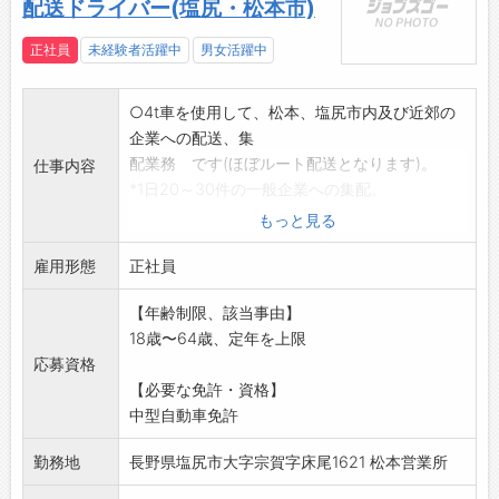
配送ドライバー(塩尻・松本市)
正社員
未経験者活躍中
男女活躍中
○4t車を使用して、松本、塩尻市内及び近郊の
企業への配送、集
配業務 です(ほぼルート配送となります)。
仕事内容
*1日20～30件の一般企業への集配。
(20Kg程度の荷物もあります。)
もっと見る
*経験の有無を問わず、1～2ヶ月添乗指導があ
雇用形態
ります。
正社員
*フォークリフト免許は入社後取得可。
【年齢制限、該当事由】
採用後、業務内容の変更予定なし
18歳〜64歳、定年を上限
応募資格
【必要な免許・資格】
中型自動車免許
勤務地
長野県塩尻市大字宗賀字床尾1621 松本営業所