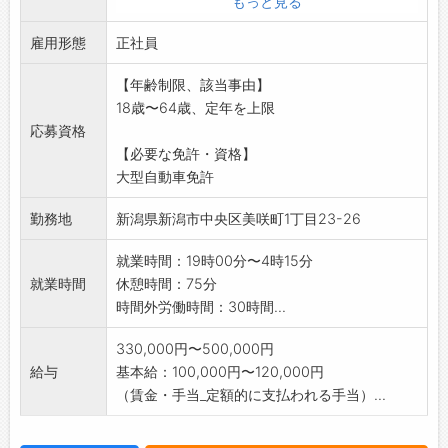
もっと見る
・夕方～夜にかけて出勤し、自分が担当する運
雇用形態
行ルートの荷物を
正社員
積み込み出発します。その後2～3ヶ所の拠点
【年齢制限、該当事由】
営業所に立ち寄り
18歳〜64歳、定年を上限
都度荷物の取り卸しや積み込みを行います。
応募資格
最終的に到着した
【必要な免許・資格】
営業所で業務終了となります。(往路)
大型自動車免許
・復路の運行ルートは、基本的に上記の逆ルー
トとなります。
勤務地
新潟県新潟市中央区美咲町1丁目23-26
・主な荷物:食料品(非冷蔵)、日用雑貨、工業製
品など
就業時間：19時00分〜4時15分
※先輩ドライバーが最低でも2ヶ月前後は添乗指
就業時間
休憩時間：75分
導を行います。
時間外労働時間：30時間...
※変更範囲:会社の定める範囲
330,000円〜500,000円
給与
基本給：100,000円〜120,000円
（賃金・手当_定額的に支払われる手当）...