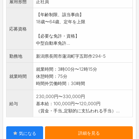
雇用形態
す。
正社員
・手作業での積み込み、取り卸し作業がありま
【年齢制限、該当事由】
す。
18歳〜64歳、定年を上限
※2026年2月に営業所が新築移転となりました!
応募資格
それに伴う増員募集です。新しい施設で快適
【必要な免許・資格】
な仕事環境です。
中型自動車免許...
※フォークリフト免許等の取得支援制度あり(費
用会社負担)
勤務地
新潟県長岡市蓮潟町字五郎作294-5
変更範囲:会社の定める業務
就業時間：3時00分〜12時15分
就業時間
休憩時間：75分
時間外労働時間：30時間
230,000円〜330,000円
給与
基本給：100,000円〜120,000円
（賃金・手当_定額的に支払われる手当）...
詳細を見る
気になる