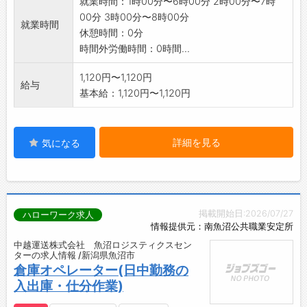
就業時間：1時00分〜6時00分 2時00分〜7時
※変更範囲:会社の定める業務
00分 3時00分〜8時00分
就業時間
休憩時間：0分
時間外労働時間：0時間...
1,120円〜1,120円
給与
基本給：1,120円〜1,120円
詳細を見る
気になる
掲載開始日:2026/07/27
ハローワーク求人
情報提供元：南魚沼公共職業安定所
中越運送株式会社 魚沼ロジスティクスセン
ターの求人情報 /新潟県魚沼市
倉庫オペレーター(日中勤務の
入出庫・仕分作業)