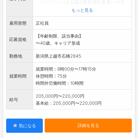
○パソコンによる協力業者(委託業者)への支
払書類作成
もっと見る
(金融機関への振込処理はありません)
雇用形態
◆パソコン業務はフォーマットへの文字、数字
正社員
入力程度です。
【年齢制限、該当事由】
【働きやすい職場認証事業者】
応募資格
〜40歳、キャリア形成
勤務地
新潟県上越市石橋2845
就業時間：8時00分〜17時15分
就業時間
休憩時間：75分
時間外労働時間：10時間
205,000円〜220,000円
給与
基本給：205,000円〜220,000円
詳細を見る
気になる