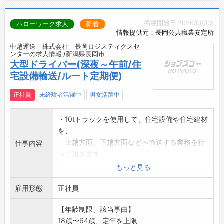
掲載開始日:2026/08/05
ハローワーク求人
新着
情報提供元：長岡公共職業安定所
中越運送 株式会社 長岡ロジスティクスセ
ンターの求人情報 /新潟県長岡市
大型ドライバー(深夜～午前/住
宅設備輸送/ルート定期便)
正社員
未経験者活躍中
男女活躍中
・10tトラックを使用して、住宅設備や住宅建材
を、
上越方面、下越方面などへ輸送する業務を行
仕事内容
って頂きます。
・荷物の積み下ろし作業は原則フォークリフト
もっと見る
を使用して行い
雇用形態
ますが、手作業での仕分作業もあります。
正社員
※2026年2月に営業所が新築移転となりました!
【年齢制限、該当事由】
それに伴う増員募集です。新しい施設で快適
18歳〜64歳、定年を上限
な仕事環境です。