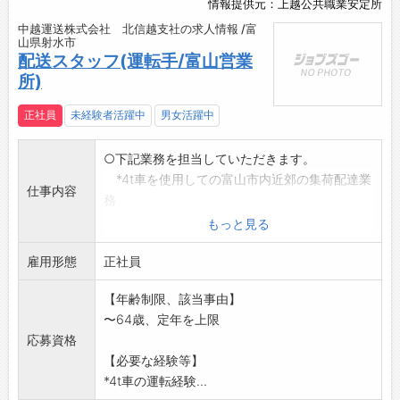
情報提供元：上越公共職業安定所
中越運送株式会社 北信越支社の求人情報 /富
山県射水市
配送スタッフ(運転手/富山営業
所)
正社員
未経験者活躍中
男女活躍中
○下記業務を担当していただきます。
*4t車を使用しての富山市内近郊の集荷配達業
仕事内容
務
(1日20～30件程度)
もっと見る
*フォークリフト使用
雇用形態
※経験・未経験を問わず、1～2ヶ月添乗指導を
正社員
受けてから一人乗
【年齢制限、該当事由】
り業務となります。
〜64歳、定年を上限
【働きやすい職場認証事業者】採用後、業務内
応募資格
容の変更予定なし
【必要な経験等】
*4t車の運転経験...