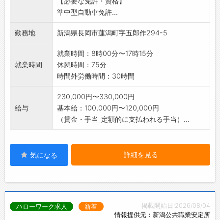
【必要な免許・資格】
・荷物の手積み、手降ろし作業があります。
準中型自動車免許...
・主な荷物:食品(米菓・酒類等)、家電品、工業
製品などの雑貨
勤務地
新潟県長岡市蓮潟町字五郎作294-5
※2026年2月に営業所が新築移転となりました!
それに伴う増員募集です。新しい施設で快適
就業時間：8時00分〜17時15分
な仕事環境です。
就業時間
休憩時間：75分
※変更範囲:会社の定める業務
時間外労働時間：30時間
230,000円〜330,000円
給与
基本給：100,000円〜120,000円
（賃金・手当_定額的に支払われる手当）...
詳細を見る
気になる
掲載開始日:2026/08/04
ハローワーク求人
新着
情報提供元：新潟公共職業安定所