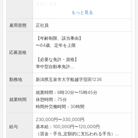
を行います。
・配達先や集荷先は、ほぼ決まった企業です。
もっと見る
商店、店舗、
雇用形態
問屋、物流拠点、工場などがあり、日中の業
正社員
務となります。
【年齢制限、該当事由】
・手作業での荷物の積み込み、積み下ろし作業
〜64歳、定年を上限
があります。
応募資格
・主な荷物:住宅設備品、日用雑貨、食料品など
【必要な免許・資格】
※経験・未経験を問わず、2ヶ月程度は先輩ドラ
準中型自動車免許...
イバーが添乗
して指導を行いますので、安心してご応募く
勤務地
新潟県五泉市大字船越字窪田1236
ださい。
※各種免許取得支援制度あり:フォークリフト免
就業時間：6時30分〜15時45分
許や大型免許
就業時間
休憩時間：75分
など、会社費用負担で取得可能です。
時間外労働時間：30時間
※変更範囲:会社の定める業務
230,000円〜330,000円
給与
基本給：100,000円〜120,000円
（賃金・手当_定額的に支払われる手当）...