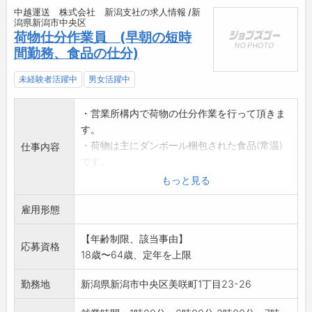
中越運送 株式会社 新潟支社の求人情報 /新
潟県新潟市中央区
荷物仕分作業員 (早朝の短時
間勤務、食品の仕分)
未経験者活躍中
男女活躍中
・営業所構内で荷物の仕分作業を行って頂きま
す。
・荷物は主にダンボール梱包された食品(常温)
仕事内容
です。
・手作業での仕分業務になります。荷物の重さ
もっと見る
は1個当たり
雇用形態
5～20kg程度です。
・台車やパレットを使用しながら、エリア・納
【年齢制限、該当事由】
品先ごとに仕分
応募資格
18歳〜64歳、定年を上限
作業を行います。
※勤務曜日、勤務時間は相談に応じます。
勤務地
新潟県新潟市中央区美咲町1丁目23-26
※先輩社員が丁寧にお教えしますので、安心し
てご応募ください。