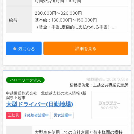
時間外労働時間：10時間
280,000円〜320,000円
給与
基本給：130,000円〜150,000円
（賃金・手当_定額的に支払われる手当）...
詳細を見る
気になる
掲載開始日:2026/07/08
ハローワーク求人
情報提供元：上越公共職業安定所
中越運送株式会社 北信越支社の求人情報 /新
潟県上越市
大型ドライバー(日勤地場)
正社員
未経験者活躍中
男女活躍中
大型車を使用しての自社倉庫と荷主様間の横持