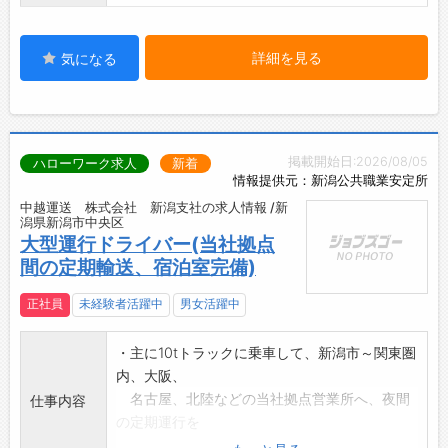
詳細を見る
気になる
掲載開始日:2026/08/05
ハローワーク求人
新着
情報提供元：新潟公共職業安定所
中越運送 株式会社 新潟支社の求人情報 /新
潟県新潟市中央区
大型運行ドライバー(当社拠点
間の定期輸送、宿泊室完備)
正社員
未経験者活躍中
男女活躍中
・主に10tトラックに乗車して、新潟市～関東圏
内、大阪、
名古屋、北陸などの当社拠点営業所へ、夜間
仕事内容
の定期運行を
行って頂きます。