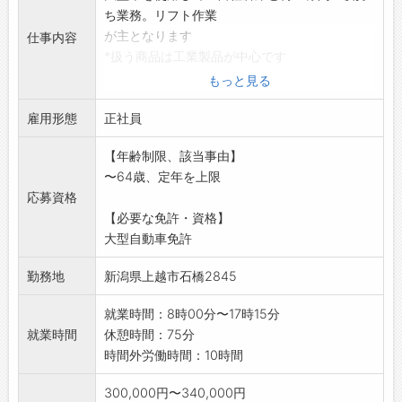
ち業務。リフト作業
が主となります
仕事内容
*扱う商品は工業製品が中心です
【働きやすい職場認証事業者】
もっと見る
採用後、業務内容の変更予定なし
雇用形態
正社員
【年齢制限、該当事由】
〜64歳、定年を上限
応募資格
【必要な免許・資格】
大型自動車免許
勤務地
新潟県上越市石橋2845
就業時間：8時00分〜17時15分
就業時間
休憩時間：75分
時間外労働時間：10時間
300,000円〜340,000円