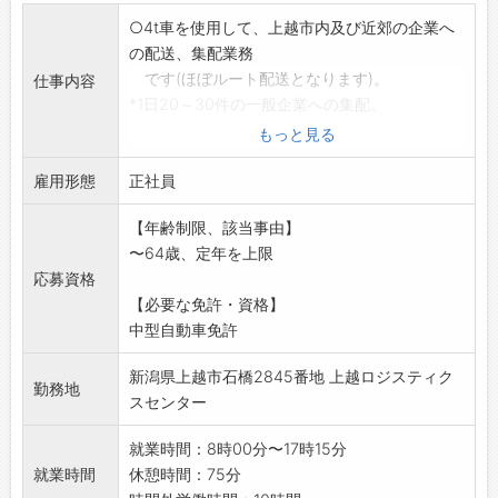
○4t車を使用して、上越市内及び近郊の企業へ
の配送、集配業務
です(ほぼルート配送となります)。
仕事内容
*1日20～30件の一般企業への集配。
(20Kg程度の荷物もあります。)
もっと見る
*経験の有無を問わず、1～2ヶ月添乗指導があ
雇用形態
ります。
正社員
*フォークリフト免許は入社後取得可。
【年齢制限、該当事由】
採用後、業務内容の変更なし
〜64歳、定年を上限
応募資格
【必要な免許・資格】
中型自動車免許
新潟県上越市石橋2845番地 上越ロジスティク
勤務地
スセンター
就業時間：8時00分〜17時15分
就業時間
休憩時間：75分