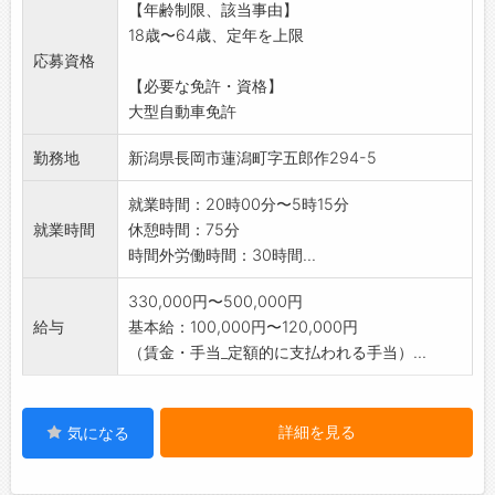
【年齢制限、該当事由】
都度荷物の取り卸しや積み込みを行います。
18歳〜64歳、定年を上限
最終的に到着した営業所で業務終了となりま
応募資格
す。(往路)
【必要な免許・資格】
・復路の運行ルートは、基本的に上記の逆ルー
大型自動車免許
トとなります。
・主な荷物:食品(米菓・酒類等)、家電品、工業
勤務地
新潟県長岡市蓮潟町字五郎作294-5
製品などの雑貨
※2026年2月に営業所が新築移転となりました!
就業時間：20時00分〜5時15分
それに伴う
就業時間
休憩時間：75分
増員募集となります。新しい施設で快適な仕
時間外労働時間：30時間...
事環境です。
※変更の範囲:会社の定める業務
330,000円〜500,000円
給与
基本給：100,000円〜120,000円
（賃金・手当_定額的に支払われる手当）...
詳細を見る
気になる