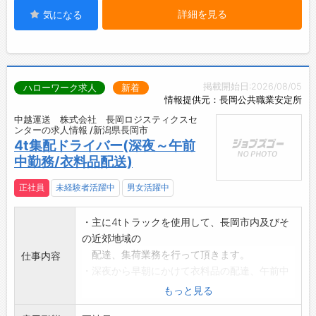
詳細を見る
気になる
掲載開始日:2026/08/05
ハローワーク求人
新着
情報提供元：長岡公共職業安定所
中越運送 株式会社 長岡ロジスティクスセ
ンターの求人情報 /新潟県長岡市
4t集配ドライバー(深夜～午前
中勤務/衣料品配送)
正社員
未経験者活躍中
男女活躍中
・主に4tトラックを使用して、長岡市内及びそ
の近郊地域の
配達、集荷業務を行って頂きます。
仕事内容
・深夜から早朝にかけて衣料品の配達、午前中
からお昼にかけては
もっと見る
雑貨品の配達及び集荷業務を行って頂きま