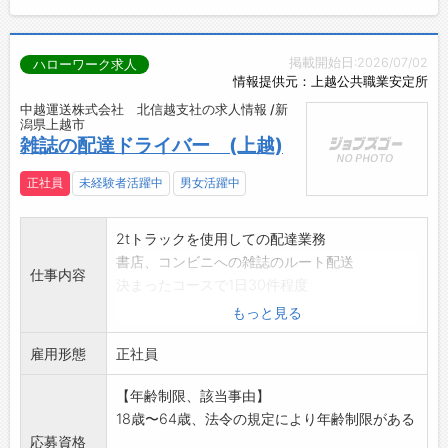
掲載開始日:2026/07/02
ハローワーク求人
情報提供元：上越公共職業安定所
中越運送株式会社 北信越支社の求人情報 /新
潟県上越市
雑誌の配達ドライバー (上越)
正社員
未経験者活躍中
男女活躍中
2tトラックを使用しての配達業務
書店、コンビニへの雑誌のルート配送
仕事内容
決まったコースで1日30件程度
荷物は最大で5キロ程度です。
もっと見る
採用後、業務内容の変更予定なし
雇用形態
正社員
【年齢制限、該当事由】
18歳〜64歳、法令の規定により年齢制限がある
応募資格