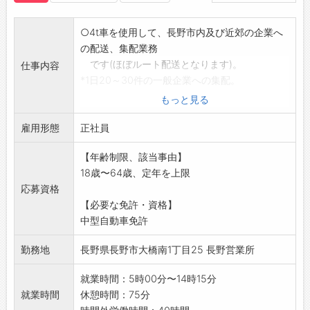
○4t車を使用して、長野市内及び近郊の企業へ
の配送、集配業務
です(ほぼルート配送となります)。
仕事内容
*1日20～30件の一般企業への集配。
(20Kg程度の荷物もあります。)
もっと見る
*経験の有無を問わず、1～2ヶ月添乗指導があ
雇用形態
ります。
正社員
*フォークリフト免許は入社後取得可。
【年齢制限、該当事由】
採用後、業務内容の変更なし
18歳〜64歳、定年を上限
応募資格
【必要な免許・資格】
中型自動車免許
勤務地
長野県長野市大橋南1丁目25 長野営業所
就業時間：5時00分〜14時15分
就業時間
休憩時間：75分