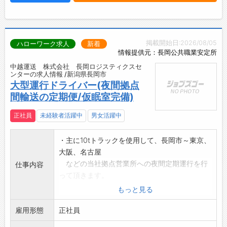
掲載開始日:2026/08/05
ハローワーク求人
新着
情報提供元：長岡公共職業安定所
中越運送 株式会社 長岡ロジスティクスセ
ンターの求人情報 /新潟県長岡市
大型運行ドライバー(夜間拠点
間輸送の定期便/仮眠室完備)
正社員
未経験者活躍中
男女活躍中
・主に10tトラックを使用して、長岡市～東京、
大阪、名古屋
などの当社拠点営業所への夜間定期運行を行
仕事内容
って頂きます。
・夕方～夜にかけて出勤し、自分が担当する運
もっと見る
行ルートの荷物を
雇用形態
積み込み出発します。その後2～3か所の拠点
正社員
営業所に立ち寄り