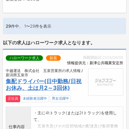
29件
中、 1〜29件を表示
以下の求人はハローワーク求人となります。
掲載開始日:2026/08/06
ハローワーク求人
新着
情報提供元：新津公共職業安定所
中越運送 株式会社 五泉営業所の求人情報 /
新潟県五泉市
集配ドライバー(日中勤務/日祝
お休み、土は月2～3回休)
正社員
未経験者活躍中
男女活躍中
・主に4tトラック(または2tトラック)を使用し
て、
五泉市及びその近郊地域の配達及び集荷業務
仕事内容