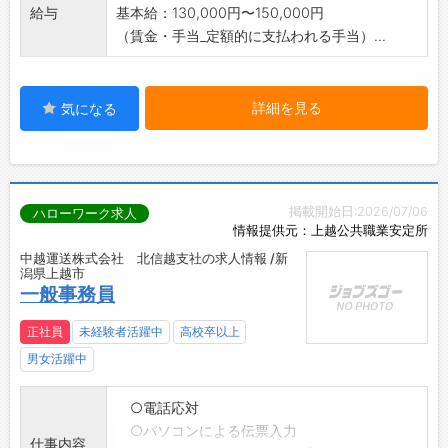
給与
基本給：130,000円〜150,000円
（賃金・手当_定額的に支払われる手当）...
詳細を見る
気になる
掲載開始日:2026/07/06
ハローワーク求人
情報提供元：上越公共職業安定所
中越運送株式会社 北信越支社の求人情報 /新
潟県上越市
一般事務員
正社員
未経験者活躍中
高校卒以上
男女活躍中
○電話応対
○パソコンによる伝票入力
仕事内容