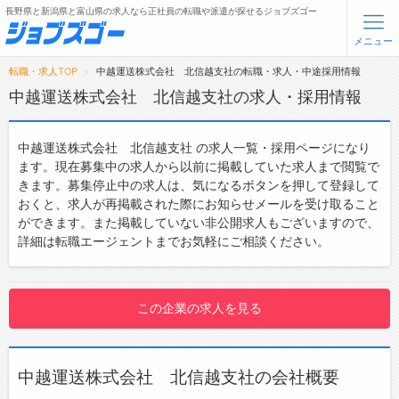
長野県と新潟県と富山県の求人なら正社員の転職や派遣が探せるジョブズゴー
メニュー
転職・求人TOP
中越運送株式会社 北信越支社の転職・求人・中途採用情報
無料会員登録
ログイン
中越運送株式会社 北信越支社の求人・採用情報
メニュー
中越運送株式会社 北信越支社 の求人一覧・採用ページになり
ます。現在募集中の求人から以前に掲載していた求人まで閲覧で
トップ
きます。募集停止中の求人は、気になるボタンを押して登録して
おくと、求人が再掲載された際にお知らせメールを受け取ること
詳細情報で求人を探す
ができます。また掲載していない非公開求人もございますので、
詳細は転職エージェントまでお気軽にご相談ください。
転職支援サービスについて
転職ノウハウ(応募書類の書き方・面接対策など)
この企業の求人を見る
転職・採用コラム
ジョブズゴーについて
中越運送株式会社 北信越支社の会社概要
会社概要