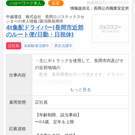
掲載開始日:2026/08/05
ハローワーク求人
新着
情報提供元：長岡公共職業安定所
中越運送 株式会社 長岡ロジスティクスセ
ンターの求人情報 /新潟県長岡市
4t集配ドライバー(長岡市近郊
のルート便/日勤・日祝休)
正社員
未経験者活躍中
男女活躍中
・主に4tトラックを使用して、長岡市内及びそ
の近郊地域の
配達、集荷業務を行って頂きます。ドライバ
仕事内容
ーごとに決められた
エリアやルートを担当し、配達先や集荷先は
もっと見る
主に法人顧客です。
雇用形態
・午前中は配達業務(問屋・店舗などへ、10～
正社員
20件程度)、
【年齢制限、該当事由】
午後は集荷業務(得意先の工場や物流拠点など
〜64歳、定年を上限
からまとめて
応募資格
集荷、1～5件程度)を行って頂きます。