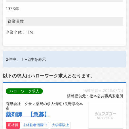
1973年
従業員数
企業全体：11名
2件
中、 1〜2件を表示
以下の求人はハローワーク求人となります。
掲載開始日:2026/07/24
ハローワーク求人
情報提供元：松本公共職業安定所
有限会社 クサマ薬局の求人情報 /長野県松本
市
薬剤師 【急募】
正社員
未経験者活躍中
大学卒以上