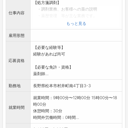
【処方箋調剤】
・調剤業務、お客様への薬の説明
仕事内容
・薬歴管理 等が主な業務です。
※パソコン操作を伴います。
もっと見る
*勤務時間や勤務日数は相談に応じます。
雇用形態
(社保加入又は扶養範囲内での勤務など)
*お子さまの行事等の際にはお休みいただいて構
【必要な経験等】
いません。
経験があれば尚可
※ブランクのある方でもフォロ-いたしますので
応募資格
安心して応募い
【必要な免許・資格】
ただけます。
薬剤師...
*応募する方は、ハローワークの紹介状をお持ち
ください。
勤務地
長野県松本市村井町南4丁目3-3
「変更範囲:変更なし」
就業時間：9時00分〜12時00分 15時00分〜18
時00分
就業時間
休憩時間：30分
時間外労働時間：0時間...