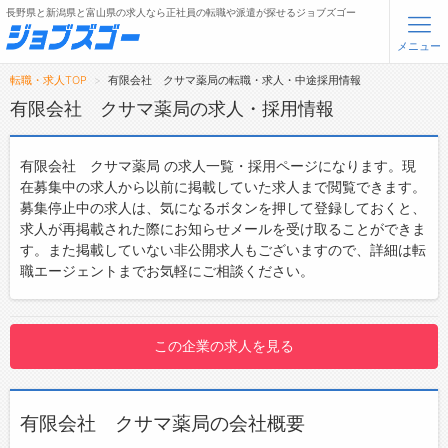
長野県と新潟県と富山県の求人なら正社員の転職や派遣が探せるジョブズゴー
メニュー
転職・求人TOP
有限会社 クサマ薬局の転職・求人・中途採用情報
無料会員登録
ログイン
有限会社 クサマ薬局の求人・採用情報
メニュー
有限会社 クサマ薬局 の求人一覧・採用ページになります。現
在募集中の求人から以前に掲載していた求人まで閲覧できます。
トップ
募集停止中の求人は、気になるボタンを押して登録しておくと、
求人が再掲載された際にお知らせメールを受け取ることができま
詳細情報で求人を探す
す。また掲載していない非公開求人もございますので、詳細は転
職エージェントまでお気軽にご相談ください。
転職支援サービスについて
転職ノウハウ(応募書類の書き方・面接対策など)
この企業の求人を見る
転職・採用コラム
ジョブズゴーについて
有限会社 クサマ薬局の会社概要
会社概要