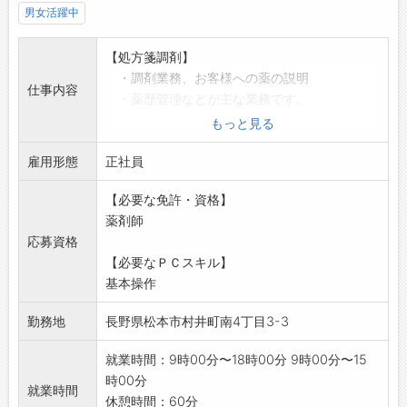
男女活躍中
【処方箋調剤】
・調剤業務、お客様への薬の説明
仕事内容
・薬歴管理などが主な業務です。
※パソコン操作を伴います。
もっと見る
※ブランクのある方でも研修を行いますので安
雇用形態
心して応募い
正社員
ただけます。
【必要な免許・資格】
*応募する方は、ハローワークの紹介状をお持ち
薬剤師
ください。
応募資格
「業務変更の範囲:なし」
【必要なＰＣスキル】
基本操作
勤務地
長野県松本市村井町南4丁目3-3
就業時間：9時00分〜18時00分 9時00分〜15
時00分
就業時間
休憩時間：60分