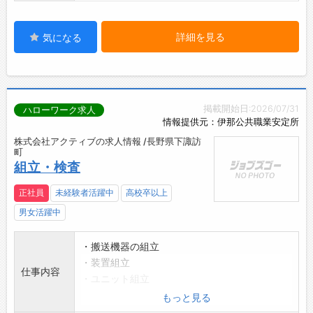
詳細を見る
気になる
掲載開始日:2026/07/31
ハローワーク求人
情報提供元：伊那公共職業安定所
株式会社アクティブの求人情報 /長野県下諏訪
町
組立・検査
正社員
未経験者活躍中
高校卒以上
男女活躍中
・搬送機器の組立
・装置組立
仕事内容
・ユニット組立
*上記組立をお願いいたします。
もっと見る
業務の変更範囲:変更なし