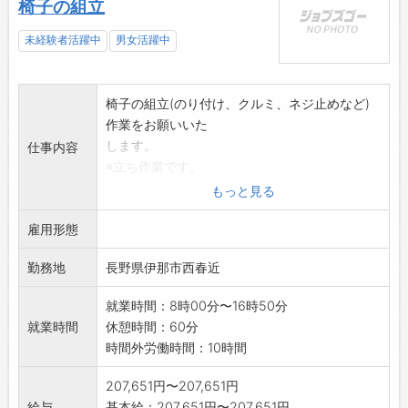
椅子の組立
未経験者活躍中
男女活躍中
椅子の組立(のり付け、クルミ、ネジ止めなど)
作業をお願いいた
します。
仕事内容
※立ち作業です。
業務の変更範囲:変更なし
もっと見る
雇用形態
勤務地
長野県伊那市西春近
就業時間：8時00分〜16時50分
就業時間
休憩時間：60分
時間外労働時間：10時間
207,651円〜207,651円
給与
基本給：207,651円〜207,651円