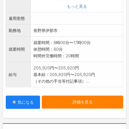
入った箱を移動させる作業も含みます。
もっと見る
変更範囲:変更なし
雇用形態
勤務地
長野県伊那市
就業時間：8時00分〜17時00分
就業時間
休憩時間：60分
時間外労働時間：20時間
205,920円〜205,920円
給与
基本給：205,920円〜205,920円
（その他の手当等付記事項）...
詳細を見る
気になる