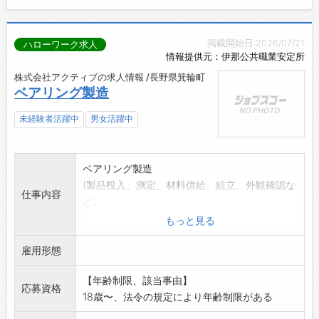
掲載開始日:2026/07/21
ハローワーク求人
情報提供元：伊那公共職業安定所
株式会社アクティブの求人情報 /長野県箕輪町
ベアリング製造
未経験者活躍中
男女活躍中
ベアリング製造
(製品投入、測定、材料供給、組立、外観確認な
仕事内容
ど)
クリーンルーム内での作業も有り
もっと見る
立作業
雇用形態
変更範囲:変更なし
【年齢制限、該当事由】
応募資格
18歳〜、法令の規定により年齢制限がある