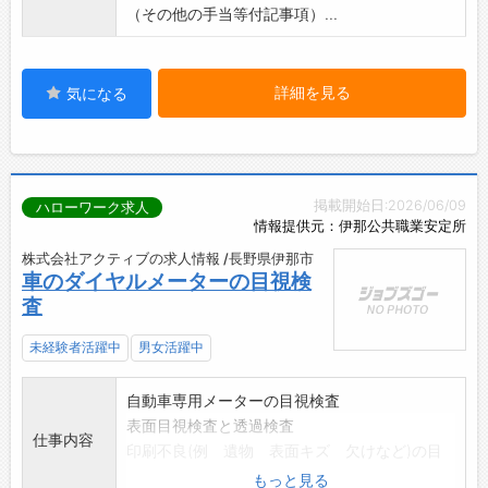
（その他の手当等付記事項）...
詳細を見る
気になる
掲載開始日:2026/06/09
ハローワーク求人
情報提供元：伊那公共職業安定所
株式会社アクティブの求人情報 /長野県伊那市
車のダイヤルメーターの目視検
査
未経験者活躍中
男女活躍中
自動車専用メーターの目視検査
表面目視検査と透過検査
仕事内容
印刷不良(例 遺物 表面キズ 欠けなど)の目
視検査
もっと見る