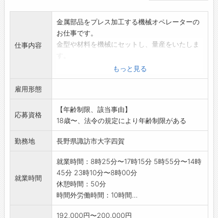
金属部品をプレス加工する機械オペレーターの
お仕事です。
金型や材料を機械にセットし、量産をいたしま
仕事内容
す。
量産の途中、抜き取り検査を行います。
もっと見る
立ち作業です。
雇用形態
業務の変更範囲:変更なし
【年齢制限、該当事由】
応募資格
18歳〜、法令の規定により年齢制限がある
勤務地
長野県諏訪市大字四賀
就業時間：8時25分〜17時15分 5時55分〜14時
45分 23時10分〜8時00分
就業時間
休憩時間：50分
時間外労働時間：10時間...
192,000円〜200,000円