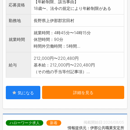
【年齢制限、該当事由】
業です。
応募資格
18歳〜、法令の規定により年齢制限がある
変更範囲:変更なし
勤務地
長野県上伊那郡宮田村
就業時間：4時45分〜14時15分
就業時間
休憩時間：90分
時間外労働時間：5時間...
212,000円〜220,480円
給与
基本給：212,000円〜220,480円
（その他の手当等付記事項）...
詳細を見る
気になる
掲載開始日:2026/08/05
ハローワーク求人
新着
情報提供元：伊那公共職業安定所