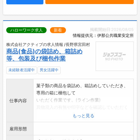
掲載開始日:2026/08/05
ハローワーク求人
新着
情報提供元：伊那公共職業安定所
株式会社アクティブの求人情報 /長野県宮田村
商品(食品)の袋詰め、箱詰め
等、包装及び梱包作業
未経験者活躍中
男女活躍中
菓子類の商品を袋詰め、箱詰めしていただき、
専用の箱に梱包して
いただく作業です。(ライン作業)
仕事内容
異物混入の有無や印字などを確認していただく
検品作業も含みます
もっと見る
。
雇用形態
重量物の取り扱いはありません。
食品製造の職場につき、クリーンルームでの作