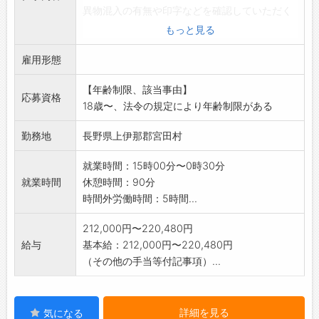
異物混入の有無や印字などを確認していただく
検品作業も含みます
もっと見る
。
雇用形態
重量物の取り扱いはありません。
食品製造の職場にてクリーンルームでの作業で
【年齢制限、該当事由】
す。
応募資格
18歳〜、法令の規定により年齢制限がある
変更範囲:変更なし
勤務地
長野県上伊那郡宮田村
就業時間：15時00分〜0時30分
就業時間
休憩時間：90分
時間外労働時間：5時間...
212,000円〜220,480円
給与
基本給：212,000円〜220,480円
（その他の手当等付記事項）...
詳細を見る
気になる