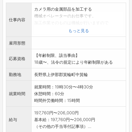
カメラ用の金属部品を加工する
機械オペレーターのお仕事です。
仕事内容
加工作業そのものは機械が行いますので
難しい作業はありません。
もっと見る
1.部品を取り付ける
雇用形態
2.機械の扉を閉める
3.機械が加工する
【年齢制限、該当事由】
4.機械の扉を開ける
応募資格
18歳〜、法令の規定により年齢制限がある
5.加工された部品の外観をチェックする
立ち仕事/夜勤固定
勤務地
長野県上伊那郡箕輪町中箕輪
業務の変更範囲:変更なし
就業時間：19時30分〜4時30分
就業時間
休憩時間：60分
時間外労働時間：15時間
197,760円〜206,000円
給与
基本給：197,760円〜206,000円
（その他の手当等付記事項）...