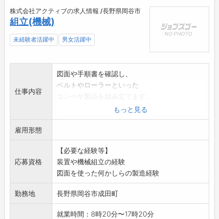
株式会社アクティブの求人情報 /長野県岡谷市
組立(機械)
未経験者活躍中
男女活躍中
図面や手順書を確認し、
ベルトやローラーといった
仕事内容
コンベヤ製品を組み立てます。
ライン作業ではなく、ひとりひとり個別で
もっと見る
作業していただくお仕事です。
雇用形態
変更範囲:変更なし
【必要な経験等】
応募資格
装置や機械組立の経験
図面を使った何かしらの製造経験
勤務地
長野県岡谷市成田町
就業時間：8時20分〜17時20分