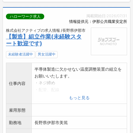
掲載開始日:2026/07/31
ハローワーク求人
情報提供元：伊那公共職業安定所
株式会社アクティブの求人情報 /長野県伊那市
【製造】組立作業(未経験スタ
ート歓迎です)
未経験者活躍中
男女活躍中
半導体製造に欠かせない温度調整装置の組立を
お願いいたします。
・ネジ締め
仕事内容
・配管、配線
・断熱
もっと見る
・ラベル張り など
雇用形態
実習を含む研修を経てから職場に入ります。
安心してスタートしていただける環境です!
勤務地
長野県伊那市美篶
変更範囲:変更なし