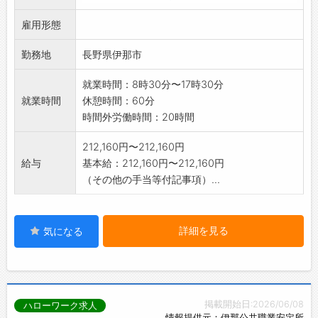
裏からライトで照らし検査する透過検査
雇用形態
変更範囲:変更なし
勤務地
長野県伊那市
就業時間：8時30分〜17時30分
就業時間
休憩時間：60分
時間外労働時間：20時間
212,160円〜212,160円
給与
基本給：212,160円〜212,160円
（その他の手当等付記事項）...
詳細を見る
気になる
掲載開始日:2026/06/08
ハローワーク求人
情報提供元：伊那公共職業安定所