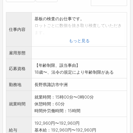
基板の検査のお仕事です。
ロットごとに数個を抜き取り検査していただき
仕事内容
ます。
基本は外観を目視で検査していただき
もっと見る
一部、顕微鏡も使っていただくことがありま
雇用形態
す。
業務の変更範囲:変更なし
【年齢制限、該当事由】
応募資格
18歳〜、法令の規定により年齢制限がある
勤務地
長野県諏訪市中洲
就業時間：15時00分〜0時00分
就業時間
休憩時間：60分
時間外労働時間：15時間
192,960円〜192,960円
給与
基本給：192,960円〜192,960円