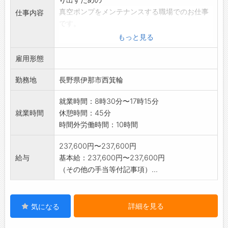
真空ポンプをメンテナンスする職場でのお仕事
仕事内容
です。
職場では、1分解、2洗浄、3組立、4検査、5出
もっと見る
荷の
雇用形態
手順を進めます。
そのうちの組立をメインにお願いいたします。
勤務地
長野県伊那市西箕輪
レンチやドライバーなど工具を使用します。
業務の変更範囲:なし
就業時間：8時30分〜17時15分
就業時間
休憩時間：45分
時間外労働時間：10時間
237,600円〜237,600円
給与
基本給：237,600円〜237,600円
（その他の手当等付記事項）...
詳細を見る
気になる