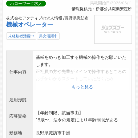
掲載開始日:2026/06/11
ハローワーク求人
情報提供元：伊那公共職業安定所
株式会社アクティブの求人情報 /長野県諏訪市
機械オペレーター
未経験者活躍中
男女活躍中
基板をめっき加工する機械の操作をお願いいた
します。
正社員の方や先輩がメインで操作するところの
仕事内容
お手伝いからスタートしていただくため
操作に難しい内容はありません。
もっと見る
業務の変更範囲:変更なし
雇用形態
【年齢制限、該当事由】
応募資格
18歳〜、法令の規定により年齢制限がある
勤務地
長野県諏訪市中洲