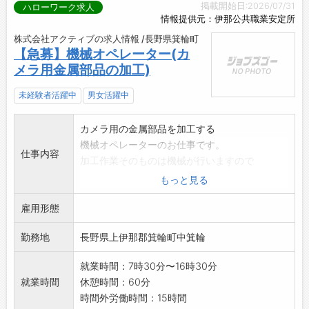
掲載開始日:2026/07/31
ハローワーク求人
情報提供元：伊那公共職業安定所
株式会社アクティブの求人情報 /長野県箕輪町
【急募】機械オペレーター(カ
メラ用金属部品の加工)
未経験者活躍中
男女活躍中
カメラ用の金属部品を加工する
機械オペレーターのお仕事です。
仕事内容
加工作業そのものは機械が行いますので
難しい作業はありません。
もっと見る
1.部品を取り付ける
雇用形態
2.機械の扉を閉める
3.機械が加工する
勤務地
長野県上伊那郡箕輪町中箕輪
4.機械の扉を開ける
5.加工された部品の外観をチェックする
就業時間：7時30分〜16時30分
立ち仕事
就業時間
休憩時間：60分
業務の変更範囲:変更なし
時間外労働時間：15時間