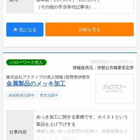
（その他の手当等付記事項）...
詳細を見る
気になる
掲載開始日:2026/06/12
ハローワーク求人
情報提供元：伊那公共職業安定所
株式会社アクティブの求人情報 /長野県伊那市
金属製品のメッキ加工
未経験者活躍中
男女活躍中
めっき加工に関する業務です。ホイストという
製品を上げ下げする
機械を使いめっき処理や引掛け、外観検査など
仕事内容
を行います。製品の