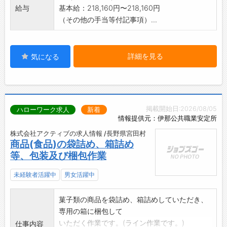
給与
基本給：218,160円〜218,160円
（その他の手当等付記事項）...
詳細を見る
気になる
掲載開始日:2026/08/05
ハローワーク求人
新着
情報提供元：伊那公共職業安定所
株式会社アクティブの求人情報 /長野県宮田村
商品(食品)の袋詰め、箱詰め
等、包装及び梱包作業
未経験者活躍中
男女活躍中
菓子類の商品を袋詰め、箱詰めしていただき、
専用の箱に梱包して
いただく作業です。(ライン作業です。)
仕事内容