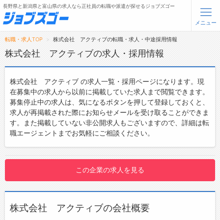
長野県と新潟県と富山県の求人なら正社員の転職や派遣が探せるジョブズゴー
メニュー
転職・求人TOP
株式会社 アクティブの転職・求人・中途採用情報
無料会員登録
ログイン
株式会社 アクティブの求人・採用情報
メニュー
株式会社 アクティブ の求人一覧・採用ページになります。現
在募集中の求人から以前に掲載していた求人まで閲覧できます。
トップ
募集停止中の求人は、気になるボタンを押して登録しておくと、
求人が再掲載された際にお知らせメールを受け取ることができま
詳細情報で求人を探す
す。また掲載していない非公開求人もございますので、詳細は転
職エージェントまでお気軽にご相談ください。
転職支援サービスについて
転職ノウハウ(応募書類の書き方・面接対策など)
この企業の求人を見る
転職・採用コラム
ジョブズゴーについて
株式会社 アクティブの会社概要
会社概要