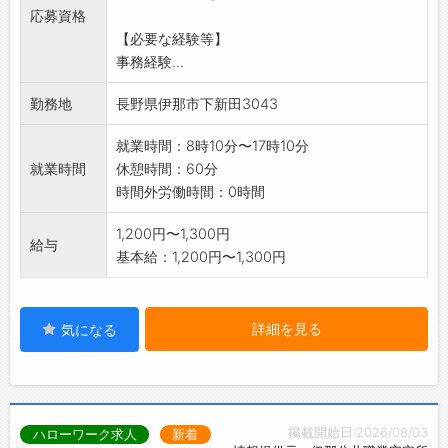
応募資格
業務もお手伝い願
【必要な経験等】
います。
事務経験...
※業務上パソコン操作は必須です(事務経験は問
いません)
勤務地
長野県伊那市下新田3043
業務の変更範囲:変更なし
就業時間：8時10分〜17時10分
就業時間
休憩時間：60分
時間外労働時間：0時間
1,200円〜1,300円
給与
基本給：1,200円〜1,300円
詳細を見る
気になる
掲載開始日:2026/08/03
ハローワーク求人
新着