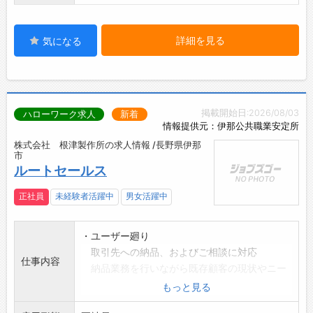
詳細を見る
気になる
掲載開始日:2026/08/03
ハローワーク求人
新着
情報提供元：伊那公共職業安定所
株式会社 根津製作所の求人情報 /長野県伊那
市
ルートセールス
正社員
未経験者活躍中
男女活躍中
・ユーザー廻り
取引先への納品、およびご相談に対応
仕事内容
納品業務を行いながら既存顧客の現状やニー
ズを聞き取り、
もっと見る
営業部門へ提案、説明などをする。