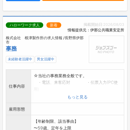
掲載開始日:2026/08/03
ハローワーク求人
新着
情報提供元：伊那公共職業安定所
株式会社 根津製作所の求人情報 /長野県伊那
市
事務
未経験者活躍中
男女活躍中
☆当社の事務業務全般です。
・電話、来客応対 ・伝票入力(PC使
仕事内容
用)
・管理業務(受注、発注等) ・部品材料発注
もっと見る
業務。
雇用形態
・その他(経理関係等)
*役員の運転手(主に伊那市内)
【年齢制限、該当事由】
*稀に外出用務あり
〜59歳、定年を上限
*上記業務に併せて、生産状況により出荷手配