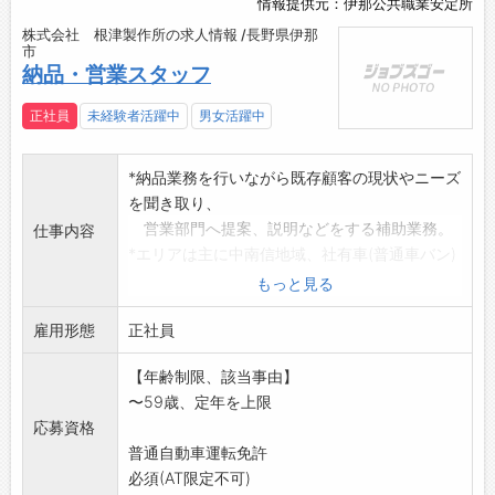
情報提供元：伊那公共職業安定所
株式会社 根津製作所の求人情報 /長野県伊那
市
納品・営業スタッフ
正社員
未経験者活躍中
男女活躍中
*納品業務を行いながら既存顧客の現状やニーズ
を聞き取り、
営業部門へ提案、説明などをする補助業務。
仕事内容
*エリアは主に中南信地域、社有車(普通車バン)
使用。
もっと見る
・ユーザー廻り:取引先への納品、およびご相談
雇用形態
に対応
正社員
・外注の部品加工管理、外注廻り
【年齢制限、該当事由】
業者への材料引取り、引き渡し他(上伊那、諏
〜59歳、定年を上限
訪方面)
応募資格
*営業経験あれば優遇。
普通自動車運転免許
*性別は問いません。
必須(AT限定不可)
《応募へのワンポイント》