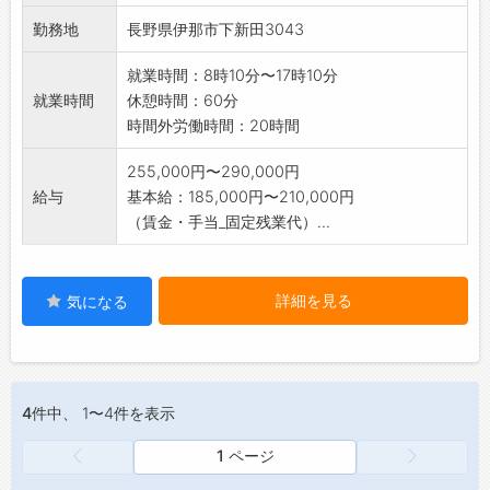
未経験の方も一から指導しますので、ご安心く
勤務地
長野県伊那市下新田3043
ださい。
業務の変更範囲:変更なし
就業時間：8時10分〜17時10分
就業時間
休憩時間：60分
時間外労働時間：20時間
255,000円〜290,000円
給与
基本給：185,000円〜210,000円
（賃金・手当_固定残業代）...
詳細を見る
気になる
4件
中、 1〜4件を表示
1 ページ