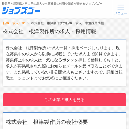
長野県と新潟県と富山県の求人なら正社員の転職や派遣が探せるジョブズゴー
メニュー
転職・求人TOP
株式会社 根津製作所の転職・求人・中途採用情報
無料会員登録
ログイン
株式会社 根津製作所の求人・採用情報
メニュー
株式会社 根津製作所 の求人一覧・採用ページになります。現
在募集中の求人から以前に掲載していた求人まで閲覧できます。
トップ
募集停止中の求人は、気になるボタンを押して登録しておくと、
求人が再掲載された際にお知らせメールを受け取ることができま
詳細情報で求人を探す
す。また掲載していない非公開求人もございますので、詳細は転
職エージェントまでお気軽にご相談ください。
転職支援サービスについて
転職ノウハウ(応募書類の書き方・面接対策など)
この企業の求人を見る
転職・採用コラム
ジョブズゴーについて
株式会社 根津製作所の会社概要
会社概要