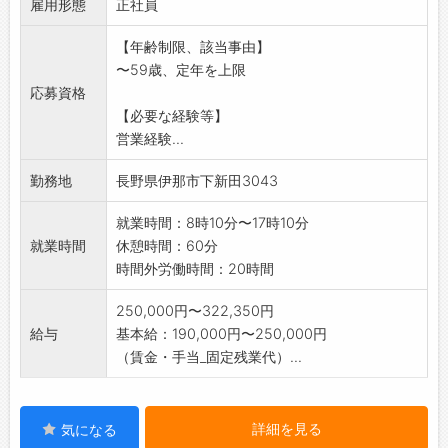
雇用形態
・外注の部品加工管理、外注廻り
正社員
業者への材料引取り、引き渡し他(上伊那、諏
【年齢制限、該当事由】
訪方面)
〜59歳、定年を上限
*エリアは主に中南信地域、社有車(普通車バン)
応募資格
使用。
【必要な経験等】
*その他の運転をお願いする場合もあり
営業経験...
*未経験の方も一から指導しますので、ご安心く
ださい。
勤務地
長野県伊那市下新田3043
業務の変更範囲:変更なし
就業時間：8時10分〜17時10分
就業時間
休憩時間：60分
時間外労働時間：20時間
250,000円〜322,350円
給与
基本給：190,000円〜250,000円
（賃金・手当_固定残業代）...
詳細を見る
気になる