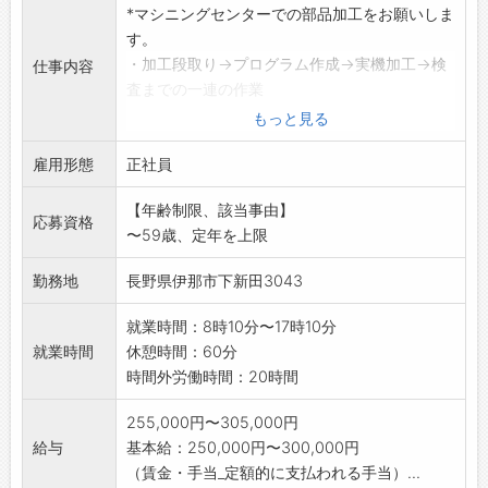
*マシニングセンターでの部品加工をお願いしま
す。
・加工段取り→プログラム作成→実機加工→検
仕事内容
査までの一連の作業
を担当していただきます。
もっと見る
*未経験の方にも一から指導しますので、ご安心
雇用形態
ください。
正社員
*新卒者、既卒者の方も応募可能です。
【年齢制限、該当事由】
*マシニングセンターのほか、汎用フライス盤、
応募資格
〜59歳、定年を上限
ボール盤も扱いま
す。
勤務地
長野県伊那市下新田3043
《応募へのワンポイント》
◇製造品は治工具で一品加工です。
就業時間：8時10分〜17時10分
同じ作業を繰り返す量産品ではないため技術
就業時間
休憩時間：60分
力が身に付きます。
時間外労働時間：20時間
業務の変更範囲:変更なし
255,000円〜305,000円
給与
基本給：250,000円〜300,000円
（賃金・手当_定額的に支払われる手当）...