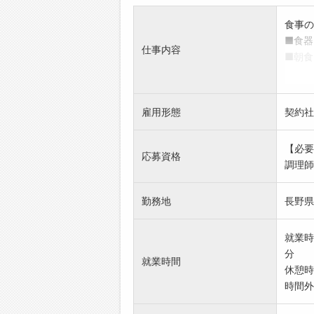
食事の
■食器
仕事内容
■朝食
■10
*高齢
る方
雇用形態
契約社
*未経
【変更
【必要
応募資格
調理師
勤務地
長野県佐
就業時
分
就業時間
休憩時
時間外