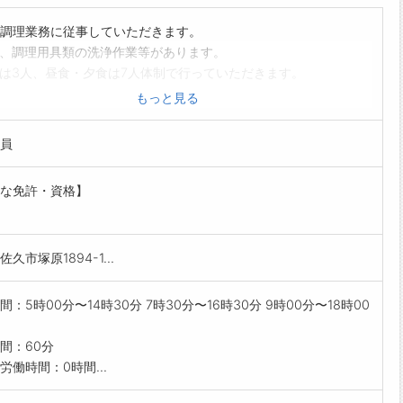
調理業務に従事していただきます。
、調理用具類の洗浄作業等があります。
は3人、昼食・夕食は7人体制で行っていただきます。
0食程度の食事の提供になります。
もっと見る
の方々への食事提供業務となりますが、ご家庭で料理をされ
であれば業務遂行に差し支えない業務内容です。
員
験の方も丁寧に指導します。安心してご応募下さい。
範囲:会社の定める業務】
な免許・資格】
久市塚原1894-1...
間：5時00分〜14時30分 7時30分〜16時30分 9時00分〜18時00
間：60分
労働時間：0時間...