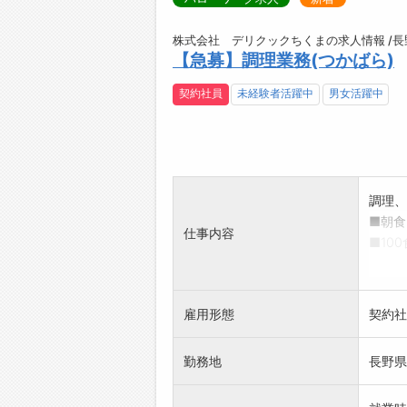
株式会社 デリクックちくまの求人情報 /
【急募】調理業務(つかばら)
契約社員
未経験者活躍中
男女活躍中
調理、
■朝食
仕事内容
■10
*高齢
る方
*未経
雇用形態
契約社
【変更
勤務地
長野県佐