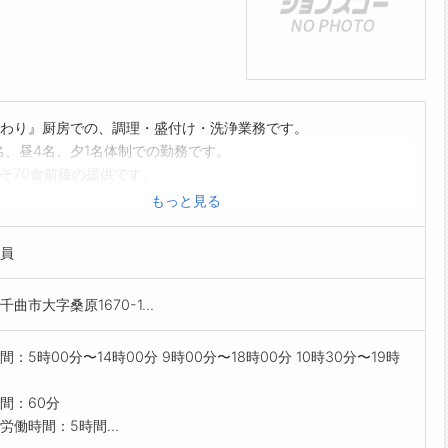
わり』厨房での、調理・盛付け・洗浄業務です。
名、昼4名、夕1名体制での勤務です。
そ70食前後の提供です。
験の方にも丁寧に指導しますので、お気軽にご応募下さい。
もっと見る
の方々への食事提供業務となりますが、ご家庭で料理を
る方であれば業務遂行に差し支えない業務内容です。
員
範囲】会社の定める業務
曲市大字桑原1670-1...
間：5時00分〜14時00分 9時00分〜18時00分 10時30分〜19時
間：60分
労働時間：5時間...