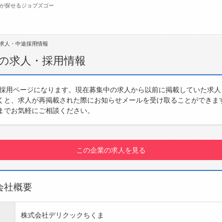
が探せるジョブズゴー
求人・中途採用情報
無料会員
の求人・採用情報
転職支援サービスについて
ジ
・採用ページになります。現在募集中の求人から以前に掲載していた求
くと、求人が再掲載された際にお知らせメールを受け取ることができま
転職ノウハウ(応募書類の書き方・面接対策な
会
までお気軽にご相談ください。
ど)
お
転職・採用コラム
よ
この企業の求人を見る
会社概要
株式会社デリクックちくま