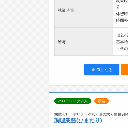
就業時
分
就業時間
休憩時
時間外
182,
給与
基本給：
（その
気になる
ハローワーク求人
新着
株式会社 デリクックちくまの求人情報 /
調理業務(ひまわり)