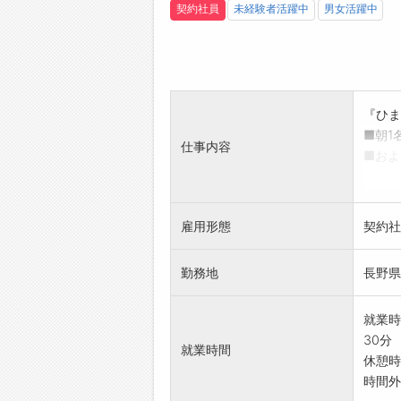
契約社員
未経験者活躍中
男女活躍中
『ひま
■朝1
仕事内容
■およ
*未経
*高齢
され
雇用形態
契約社
【変更
勤務地
長野県千
就業時
30分
就業時間
休憩時
時間外