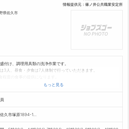
情報提供元：篠ノ井公共職業安定所
長野県佐久市
盛付け、調理用具類の洗浄作業です。
は3人、昼食・夕食は7人体制で行っていただきます。
0食程度の食事の提供になります。
の方々への食事提供業務となりますが、ご家庭で料理をされ
もっと見る
であれば業務遂行に差し支えない業務内容です。
験の方も丁寧に指導します。安心してご応募下さい。
員
範囲:会社の定める業務】
久市塚原1894-1...