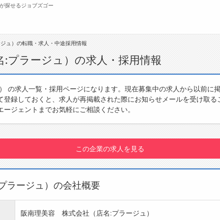
が探せるジョブズゴー
ージュ）の転職・求人・中途採用情報
無料会員
名:プラージュ）の求人・採用情報
転職支援サービスについて
ジ
ュ） の求人一覧・採用ページになります。現在募集中の求人から以前に
て登録しておくと、求人が再掲載された際にお知らせメールを受け取る
転職ノウハウ(応募書類の書き方・面接対策な
会
エージェントまでお気軽にご相談ください。
ど)
お
転職・採用コラム
よ
この企業の求人を見る
:プラージュ）の会社概要
阪南理美容 株式会社（店名:プラージュ）