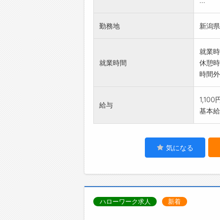
...
勤務地
新潟県
就業時
就業時間
休憩時
時間外
1,10
給与
基本給：
気になる
ハローワーク求人
新着