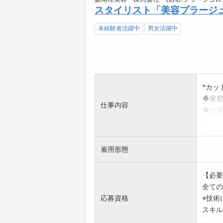
スタイリスト「美容プラージ
未経験者活躍中
男女活躍中
*カッ
◆家庭
仕事内容
◆扶養
※社会
●指名
●スタ
雇用形態
●個人
●詳し
【必要
[変更
全ての
応募資格
※技術
スキル
...