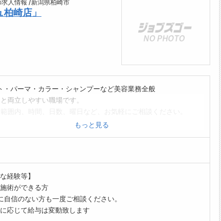
の求人情報 /新潟県柏崎市
ュ柏崎店」
ト・パーマ・カラー・シャンプーなど美容業務全般
と両立しやすい職場です。
範囲内、時間、日数、曜日など、お気軽にご相談ください。
保険完備(加入要件を満たす場合は必ず加入しています)
もっと見る
制ではありません。
ッフ全員が協力して効率よく仕事を進める分業制です。
に負担が偏ることはありません。
くはHPをご覧ください。(「美容プラージュ」で検索)
な経験等】
範囲:変更なし]
施術ができる方
に自信のない方も一度ご相談ください。
に応じて給与は変動致します