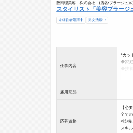
阪南理美容 株式会社 (店名:プラージュ)
スタイリスト「美容プラージ
未経験者活躍中
男女活躍中
*カッ
◆家庭
仕事内容
◆扶養
※社会
●指名
●スタ
雇用形態
●個人
●詳し
【必要
[変更
全ての
応募資格
※技術
スキル