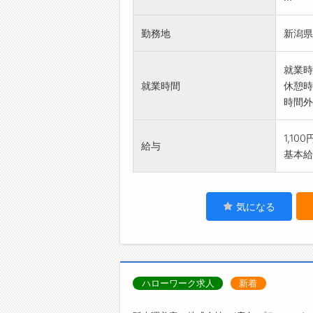
勤務地
新潟県
就業時
就業時間
休憩時
時間外
1,10
給与
基本給：
気になる
ハローワーク求人
新着