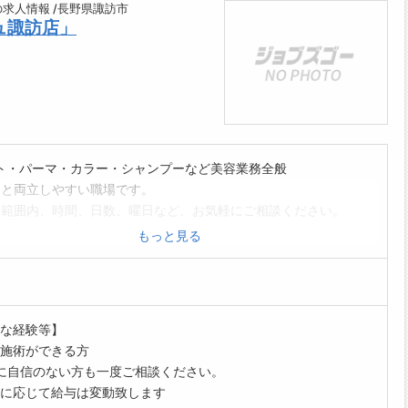
の求人情報 /長野県諏訪市
ュ諏訪店」
ト・パーマ・カラー・シャンプーなど美容業務全般
と両立しやすい職場です。
範囲内、時間、日数、曜日など、お気軽にご相談ください。
保険完備(加入要件を満たす場合は必ず加入しています)
もっと見る
制ではありません。
ッフ全員が協力して効率よく仕事を進める分業制です。
に負担が偏ることはありません。
くはHPをご覧ください。(「美容プラージュ」で検索)
な経験等】
範囲:変更なし]
施術ができる方
に自信のない方も一度ご相談ください。
に応じて給与は変動致します