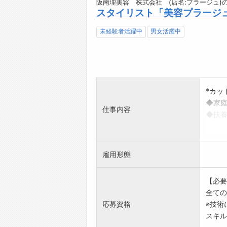
阪南理美容 株式会社 (店名:プラージュ)
スタイリスト「美容プラージ
未経験者活躍中
男女活躍中
*カッ
◆家庭
仕事内容
◆扶養
※社会
●指名
●スタ
雇用形態
●個人
●詳し
【必要
[変更
全ての
応募資格
※技術
スキル