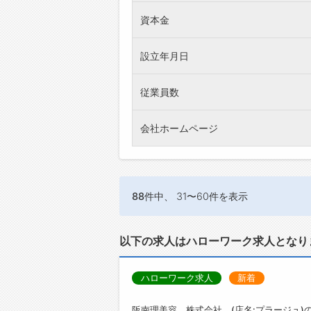
資本金
設立年月日
従業員数
会社ホームページ
88件
中、 31〜60件を表示
以下の求人はハローワーク求人となり
ハローワーク求人
新着
阪南理美容 株式会社 (店名:プラージュ)の