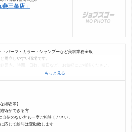
ュ燕三条店」
ト・パーマ・カラー・シャンプーなど美容業務全般
と両立しやすい職場です。
範囲内、時間、日数、曜日など、お気軽にご相談ください。
保険完備(加入要件を満たす場合は必ず加入しています)
もっと見る
制ではありません。
ッフ全員が協力して効率よく仕事を進める分業制です。
に負担が偏ることはありません。
くはHPをご覧ください。(「美容プラージュ」で検索)
な経験等】
範囲:変更なし]
施術ができる方
に自信のない方も一度ご相談ください。
に応じて給与は変動致します