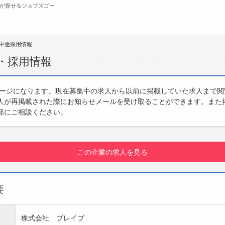
が探せるジョブズゴー
中途採用情報
無料会員
・採用情報
転職支援サービスについて
ジ
ページになります。現在募集中の求人から以前に掲載していた求人まで
人が再掲載された際にお知らせメールを受け取ることができます。また
転職ノウハウ(応募書類の書き方・面接対策な
会
軽にご相談ください。
ど)
お
転職・採用コラム
よ
この企業の求人を見る
要
株式会社 ブレイブ