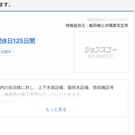
ます。
掲載開始日:2026/08/01
情報提供元：飯田橋公共職業安定所
休日125日間
女活躍中
内の自治体に対し、上下水道設備、揚排水設備、焼却施設等
、修繕等の施工管理を行っていただきます。
的には】
、取引会社との打ち合わせ、原価見積
もっと見る
計画立案、工程管理、安全管理、施工図作成、工事関連の書
成
後のメンテナンスなど