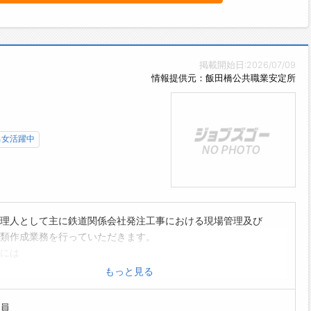
掲載開始日:2026/07/09
情報提供元：飯田橋公共職業安定所
男女活躍中
理人として主に鉄道関係会社発注工事における現場管理及び
類作成業務を行っていただきます。
には
、取引会社との打ち合わせ
もっと見る
管理、安全管理、施工図作成、工事関連の書類作成
施工管理など
員