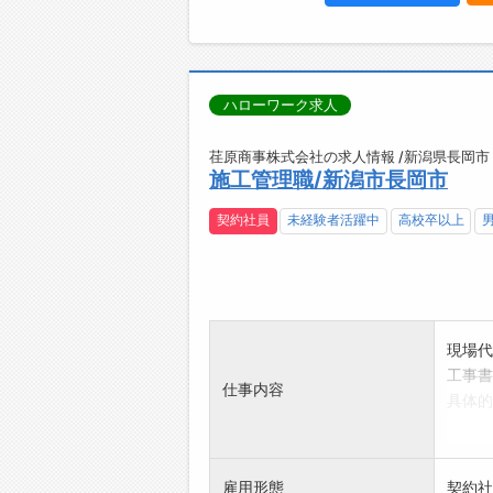
ハローワーク求人
荏原商事株式会社の求人情報 /新潟県長岡市
施工管理職/新潟市長岡市
契約社員
未経験者活躍中
高校卒以上
現場代
工事書
仕事内容
具体的
・客先
・工程
・現場
雇用形態
契約社