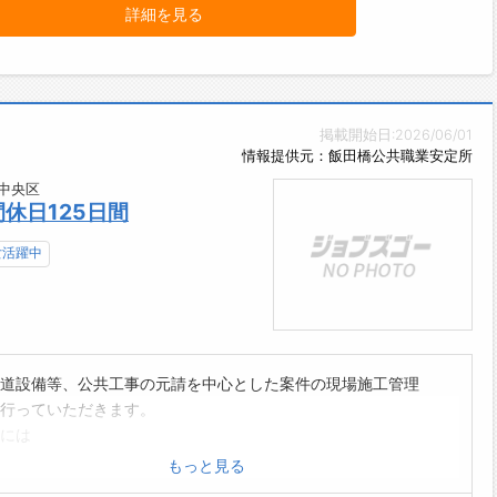
詳細を見る
掲載開始日:2026/06/01
情報提供元：飯田橋公共職業安定所
中央区
休日125日間
女活躍中
道設備等、公共工事の元請を中心とした案件の現場施工管理
行っていただきます。
には
、取引会社との打ち合わせ、原価見積
もっと見る
計画立案、工程管理、安全管理、施工図作成、工事関連の書