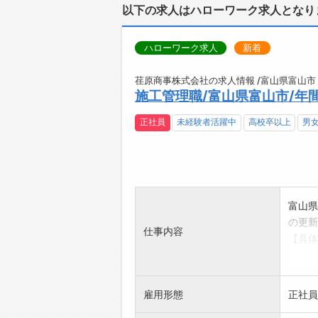
以下の求人はハローワーク求人となり
ハローワーク求人
新着
荏原商事株式会社の求人情報 /富山県富山市
施工管理職/富山県富山市/年間
正社員
未経験者活躍中
高校卒以上
男
富山県
の更新
仕事内容
【具体
・客先
・施工
類作
雇用形態
正社員
・施工