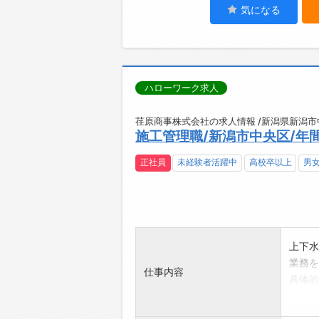
気になる
ハローワーク求人
荏原商事株式会社の求人情報 /新潟県新潟市
施工管理職/新潟市中央区/年間
正社員
未経験者活躍中
高校卒以上
男
上下水
業務を
仕事内容
具体的
・客先
・施工