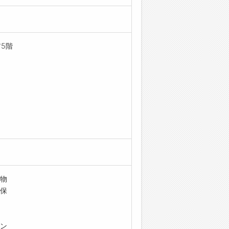
5階
物
保
ン