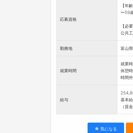
一連の
【年齢
ご経験
〜59
ほかス
応募資格
変更範
【必要
公共工
勤務地
富山県
就業時
就業時間
休憩時
時間外
254,
給与
基本給：
（賃金
気になる