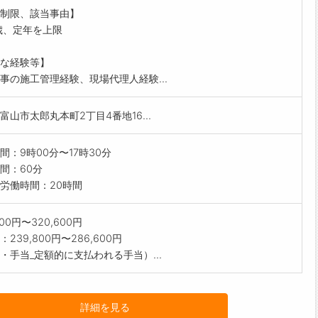
業務を裁量をもって行っていただきます。
制限、該当事由】
に合わせてフォローを行いますので、ご経験分野での活躍の
歳、定年を上限
キルアップも目指していただけます。
囲:会社の定める業務
な経験等】
事の施工管理経験、現場代理人経験...
富山市太郎丸本町2丁目4番地16...
間：9時00分〜17時30分
間：60分
労働時間：20時間
800円〜320,600円
239,800円〜286,600円
・手当_定額的に支払われる手当）...
詳細を見る