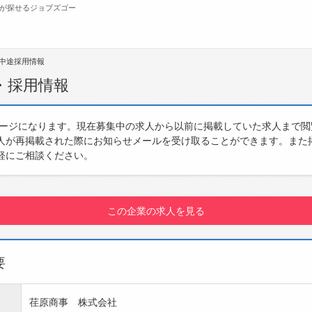
が探せるジョブズゴー
中途採用情報
無料会員
・採用情報
転職支援サービスについて
ジ
ページになります。現在募集中の求人から以前に掲載していた求人まで
人が再掲載された際にお知らせメールを受け取ることができます。また
転職ノウハウ(応募書類の書き方・面接対策な
会
軽にご相談ください。
ど)
お
転職・採用コラム
よ
この企業の求人を見る
要
荏原商事 株式会社