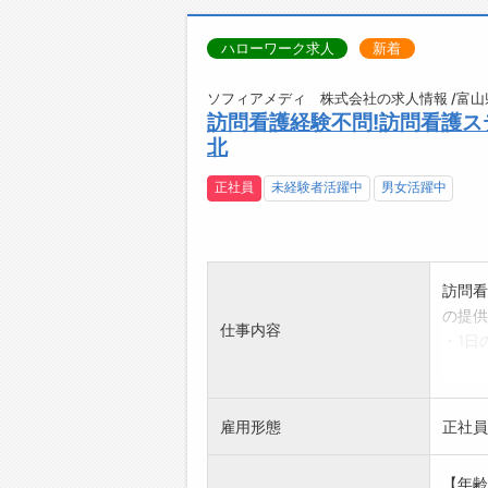
ハローワーク求人
新着
ソフィアメディ 株式会社の求人情報 /富山
訪問看護経験不問!訪問看護ス
北
正社員
未経験者活躍中
男女活躍中
訪問看
の提供
仕事内容
・1日
・オン
・担当
【訪問
雇用形態
正社員
・健康
糖値測
【年齢