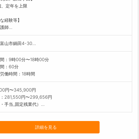
機器の管理(呼吸器管理など)
歳、定年を上限
他、各種介助(清拭、手足浴など)
方式:電子カルテ(iPadを1人1台支給)
な経験等】
師...
山市鍋田4-30...
間：9時00分〜18時00分
間：60分
労働時間：18時間
000円〜345,900円
281,550円〜299,656円
・手当_固定残業代）...
詳細を見る