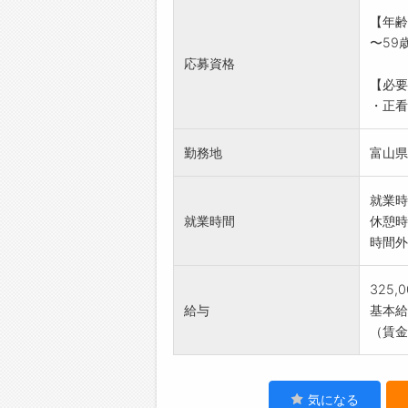
血糖値
【年齢
・医療
〜59
・その
応募資格
・記録
【必要
【従事
・正看護
勤務地
富山県
就業時
就業時間
休憩時
時間外
325,
給与
基本給：
（賃金
気になる