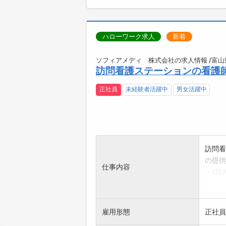
ハローワーク求人
新着
ソフィアメディ 株式会社の求人情報 /富山
訪問看護ステーションの看護師
正社員
未経験者活躍中
男女活躍中
訪問看
の提供
仕事内容
・1日
・オン
・担当
【訪問
雇用形態
正社員
・健康