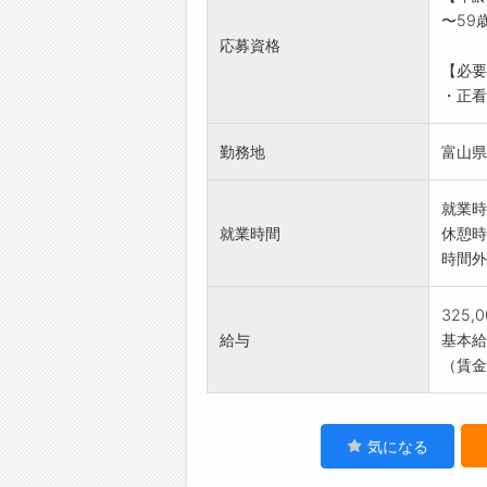
・医療
〜59
・その
応募資格
・記録
【必要
・正看護
勤務地
富山県富
就業時
就業時間
休憩時
時間外
325,
給与
基本給：
（賃金
気になる