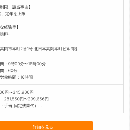
測定、吸引、CAPD管理、褥瘡予防など)
制限、該当事由】
機器の管理(呼吸器管理など)
歳、定年を上限
他、各種介助(清拭、手足浴など)
方式:電子カルテ(iPadを1人1台支給)
な経験等】
する業務の変更範囲:変更なし】
師...
高岡市本町2番1号 北日本高岡本町ビル3階...
間：9時00分〜18時00分
間：60分
労働時間：18時間
000円〜345,900円
281,550円〜299,656円
・手当_固定残業代）...
詳細を見る