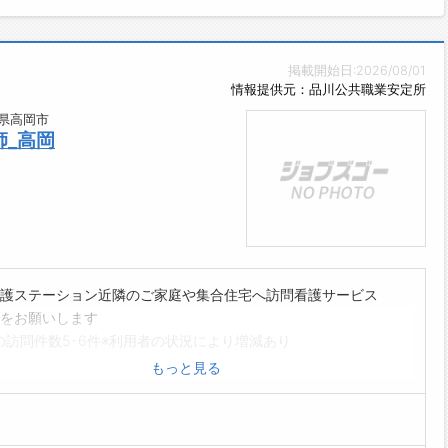
掲載開始日:2026/08/01
情報提供元：品川公共職業安定所
県高岡市
_高岡
護ステーション近隣のご家庭や集合住宅へ訪問看護サービス
をお願いします
の訪問件数5-6件※利用者の状況により増減あり
コール対応
もっと見る
者会議、退院時カンファレンスへの出席
時の業務内容】
状態の観察や医療処置(バイタルチェック、点滴、注射、