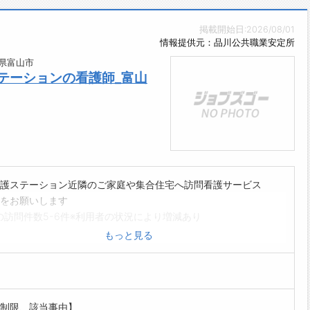
掲載開始日:2026/08/01
情報提供元：品川公共職業安定所
県富山市
テーションの看護師_富山
護ステーション近隣のご家庭や集合住宅へ訪問看護サービス
をお願いします
の訪問件数5-6件※利用者の状況により増減あり
コール対応
もっと見る
者会議、退院時カンファレンスへの出席
時の業務内容】
状態の観察や医療処置(バイタルチェック、点滴、注射、�
定、吸引、CAPD管理、褥瘡予防など)
制限、該当事由】