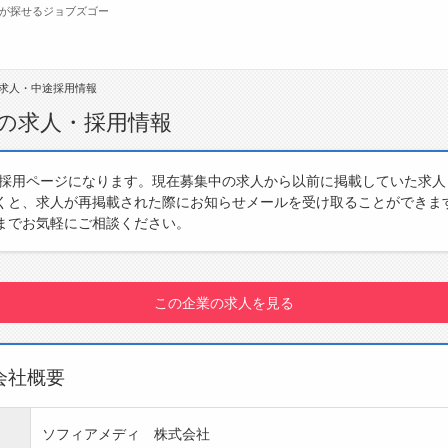
が探せるジョブズゴー
求人・中途採用情報
無料会員
の求人・採用情報
転職支援サービスについて
ジ
・採用ページになります。現在募集中の求人から以前に掲載していた求
くと、求人が再掲載された際にお知らせメールを受け取ることができま
転職ノウハウ(応募書類の書き方・面接対策な
会
までお気軽にご相談ください。
ど)
お
転職・採用コラム
よ
この企業の求人を見る
会社概要
ソフィアメディ 株式会社