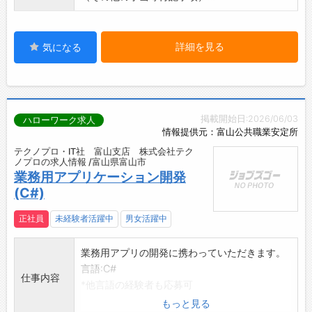
詳細を見る
気になる
掲載開始日:2026/06/03
ハローワーク求人
情報提供元：富山公共職業安定所
テクノプロ・IT社 富山支店 株式会社テク
ノプロの求人情報 /富山県富山市
業務用アプリケーション開発
(C#)
正社員
未経験者活躍中
男女活躍中
業務用アプリの開発に携わっていただきます。
言語:C#
仕事内容
*他言語の経験者も応募可
*経験の浅い方には教育制度があります。
もっと見る