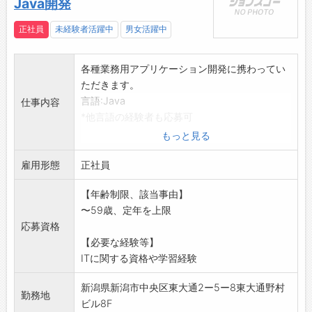
Java開発
正社員
未経験者活躍中
男女活躍中
各種業務用アプリケーション開発に携わってい
ただきます。
言語:Java
仕事内容
*他言語の経験者も応募可
*社内研修(Winスクール、eラーニング)を受けス
もっと見る
キルアップ
雇用形態
を図ることが出来ます。
正社員
*資格受験料半額補助(合格時)、資格報奨金制度
【年齢制限、該当事由】
テキスト購入費補助制度あり
〜59歳、定年を上限
(変更の範囲)会社の定める業務
応募資格
【必要な経験等】
ITに関する資格や学習経験
新潟県新潟市中央区東大通2ー5ー8東大通野村
勤務地
ビル8F