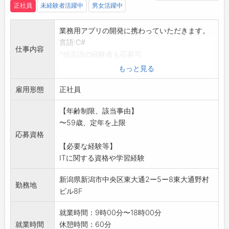
正社員
未経験者活躍中
男女活躍中
業務用アプリの開発に携わっていただきます。
言語:C#
仕事内容
*他言語の経験者も応募可
*経験の浅い方には教育制度があります。
もっと見る
*社内研修(Winスクール、eラーニング)を受けス
雇用形態
キルアップ
正社員
を図ることが出来ます。
【年齢制限、該当事由】
*資格受験料半額補助(合格時)、資格取得報奨金
〜59歳、定年を上限
制度
応募資格
テキスト購入費補助制度あり
【必要な経験等】
※将来の業務の変更:会社の定める業務の範囲で
ITに関する資格や学習経験
あり
※就業場所の変更:会社の定める場所(リモートワ
新潟県新潟市中央区東大通2ー5ー8東大通野村
ークの場所含む
勤務地
ビル8F
就業時間：9時00分〜18時00分
就業時間
休憩時間：60分