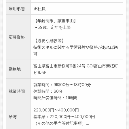
*社内研修(Winスクール、eラーニング)を受けス
雇用形態
キルアップ
正社員
を図ることが出来ます。
【年齢制限、該当事由】
*資格受験料半額補助(合格時)、資格取得報奨金
〜59歳、定年を上限
制度
テキスト購入費補助制度あり
応募資格
【必要な経験等】
※将来の業務の変更:会社の定める業務の範囲で
技術スキルに関する学習経験や資格があれば尚
あり
可
※就業場所の変更:会社の定める場所(リモートワ
ークの場所含�
富山県富山市新桜町6番24号 COI富山市新桜町
)
勤務地
ビル5F
就業時間：9時00分〜18時00分
就業時間
休憩時間：60分
時間外労働時間：11時間
220,000円〜400,000円
給与
基本給：220,000円〜400,000円
（その他の手当等付記事項）...