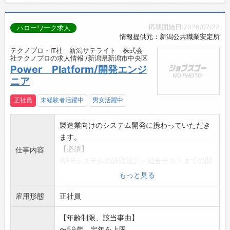
掲載開始日:2026/07/23
ハローワーク求人
情報提供元：新潟公共職業安定所
テクノプロ・IT社 新潟サテライト 株式会
社テクノプロの求人情報 /新潟県新潟市中央区
Power Platform/開発エンジ
ニア
正社員
未経験者活躍中
男女活躍中
製造業向けのシステム開発に携わっていただき
ます。
【必須】
仕事内容
WEBシステムの詳細設計～結合テストまでの開
発経験
もっと見る
PowerAppsの開発経験
雇用形態
【歓迎】
正社員
PowerAutomate、PowerBI
【年齢制限、該当事由】
Excelマクロのご経験
〜59歳、定年を上限