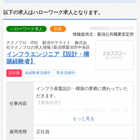
以下の求人はハローワーク求人となります。
掲載開始日:2026/08/05
ハローワーク求人
新着
情報提供元：新潟公共職業安定所
テクノプロ・IT社 新潟サテライト 株式会
社テクノプロの求人情報 /新潟県新潟市中央区
インフラエンジニア【設計・構
築経験者】
正社員
未経験者活躍中
男女活躍中
インフラ基盤設計・構築の業務に携わっていた
だきます。
【業務内容】
仕事内容
サーバー、ネットワーク環境の設計～構築～運
用保守
もっと見る
【ご経験】
雇用形態
Windows、LINUX、AWS、Azure、Cisco
正社員
セキュリティ製品、仮想化基盤(VMware)等を