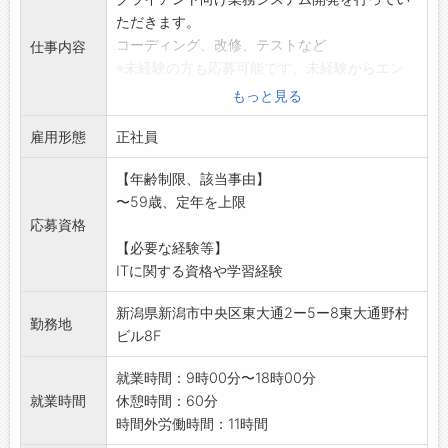
ただきます。
コーディング、改修、テストなど
仕事内容
※未経験の方も応募可能です、未経験からエン
ジニアに挑戦できる
もっと見る
環境が整っています
雇用形態
※ブランクがある方も歓迎します。
正社員
※学習時代の学習、独学、資格取得など学習方
【年齢制限、該当事由】
法は問いませんが、
〜59歳、定年を上限
学習経験があれば尚可
応募資格
(変更の範囲)会社の定める範囲
【必要な経験等】
ITに関する資格や学習経験
新潟県新潟市中央区東大通2ー5ー8東大通野村
勤務地
ビル8F
就業時間：9時00分〜18時00分
就業時間
休憩時間：60分
時間外労働時間：11時間