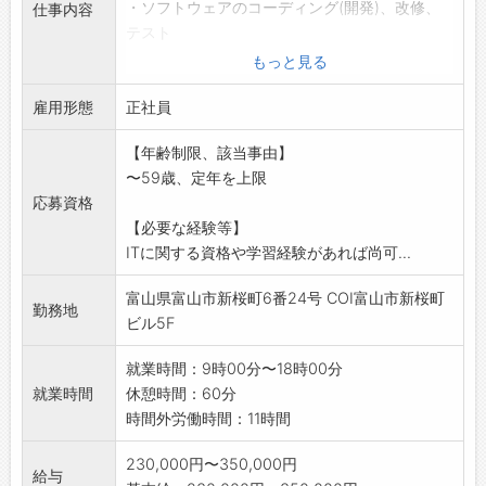
・ソフトウェアのコーディング(開発)、改修、
仕事内容
テスト
・システム開発に関わる業務の各工程を担当頂
もっと見る
きます。
雇用形態
<組込み開発、Web系開発等々>
正社員
*IT業界でのテスト、システム運用保守などのご
【年齢制限、該当事由】
経験のある方
〜59歳、定年を上限
歓迎!!
応募資格
*学生時代の学習、独学、資格取得など学習方法
【必要な経験等】
などは問いません
ITに関する資格や学習経験があれば尚可...
*ITパスポート、Java silverなど、IT系の資格
保持者歓迎!
富山県富山市新桜町6番24号 COI富山市新桜町
(変更の範囲)会社の定める業務
勤務地
ビル5F
就業時間：9時00分〜18時00分
就業時間
休憩時間：60分
時間外労働時間：11時間
230,000円〜350,000円
給与