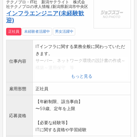
テクノプロ・IT社 新潟サテライト 株式会
社テクノプロの求人情報 /新潟県新潟市中央区
インフラエンジニア(未経験歓
迎)
正社員
未経験者活躍中
男女活躍中
ITインフラに関する業務全般に関わっていただ
きます。
サーバー、ネットワーク環境の設計書の作成～
仕事内容
構築～運用保守 等
Windows、LINUX、AWS、Azure、Cisco,
もっと見る
YAMAHA など
雇用形態
※未経験の方も応募可能です、未経験からエン
正社員
ジニアに挑戦できる
【年齢制限、該当事由】
環境が整っています
〜59歳、定年を上限
※ブランクがある方も歓迎します。
応募資格
※学習時代の学習、独学、資格取得など学習方
【必要な経験等】
法は問いませんが、
ITに関する資格や学習経験
学習経験があれば尚可