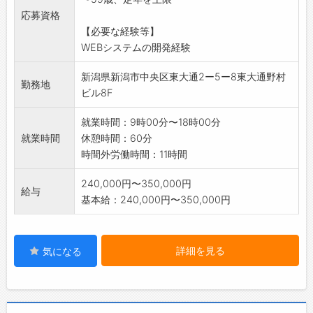
※ブランクがある方も歓迎します。
応募資格
(変更の範囲)会社の定める範囲
【必要な経験等】
WEBシステムの開発経験
新潟県新潟市中央区東大通2ー5ー8東大通野村
勤務地
ビル8F
就業時間：9時00分〜18時00分
就業時間
休憩時間：60分
時間外労働時間：11時間
240,000円〜350,000円
給与
基本給：240,000円〜350,000円
詳細を見る
気になる