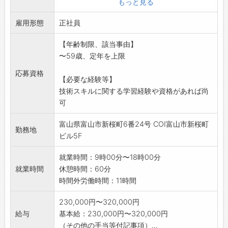
もっと見る
キルアップ
雇用形態
を図ることが出来ます。
正社員
*資格受験料半額補助(合格時)、資格報奨金制度
【年齢制限、該当事由】
テキスト購入費補助制度あり
〜59歳、定年を上限
(変更の範囲)会社の定める業務
応募資格
【必要な経験等】
技術スキルに関する学習経験や資格があれば尚
可
富山県富山市新桜町6番24号 COI富山市新桜町
勤務地
ビル5F
就業時間：9時00分〜18時00分
就業時間
休憩時間：60分
時間外労働時間：11時間
230,000円〜320,000円
給与
基本給：230,000円〜320,000円
（その他の手当等付記事項）...