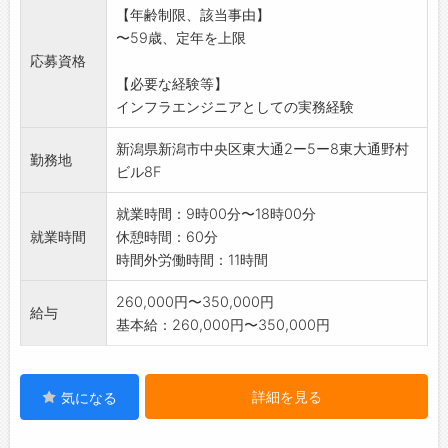
【年齢制限、該当事由】
使用した業務
〜59歳、定年を上限
経験
応募資格
※いずれかのご経験があれば大歓迎です。
【必要な経験等】
※ブランクがある方も歓迎します。
インフラエンジニアとしての実務経験
(変更の範囲)会社の定める範囲
新潟県新潟市中央区東大通2ー5ー8東大通野村
勤務地
ビル8F
就業時間：9時00分〜18時00分
就業時間
休憩時間：60分
時間外労働時間：11時間
260,000円〜350,000円
給与
基本給：260,000円〜350,000円
詳細を見る
気になる