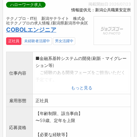
掲載開始日:2026/07/23
ハローワーク求人
情報提供元：新潟公共職業安定所
テクノプロ・IT社 新潟サテライト 株式会
社テクノプロの求人情報 /新潟県新潟市中央区
COBOLエンジニア
正社員
未経験者活躍中
男女活躍中
■金融系基幹システムの開発(刷新・マイグレー
ション等)
ご経験のある開発フェーズをご担当いただく
仕事内容
予定です。
言語:COBOL
もっと見る
(変更の範囲)会社の定める業務
雇用形態
正社員
【年齢制限、該当事由】
〜59歳、定年を上限
応募資格
【必要な経験等】