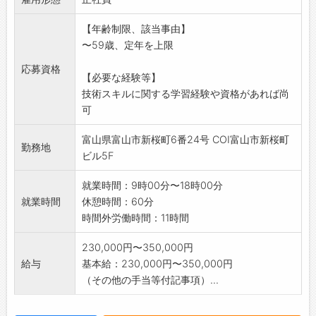
方も多数活躍中◎
【年齢制限、該当事由】
*学習されている方・職業訓練生も歓迎いたしま
〜59歳、定年を上限
す!
(変更の範囲)会社の定める業務
応募資格
【必要な経験等】
技術スキルに関する学習経験や資格があれば尚
可
富山県富山市新桜町6番24号 COI富山市新桜町
勤務地
ビル5F
就業時間：9時00分〜18時00分
就業時間
休憩時間：60分
時間外労働時間：11時間
230,000円〜350,000円
給与
基本給：230,000円〜350,000円
（その他の手当等付記事項）...