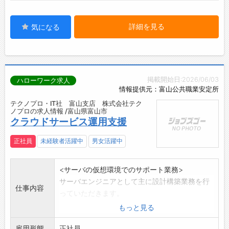
詳細を見る
気になる
掲載開始日:2026/06/03
ハローワーク求人
情報提供元：富山公共職業安定所
テクノプロ・IT社 富山支店 株式会社テク
ノプロの求人情報 /富山県富山市
クラウドサービス運用支援
正社員
未経験者活躍中
男女活躍中
<サーバの仮想環境でのサポート業務>
サーバエンジニアとして主に設計構築業務を行
仕事内容
っていただきます。
(保守運用からのキャリアアップ歓迎!)
もっと見る
OS:AWS、Windows、Linuxなど
雇用形態
*経験者歓迎、事務職での経験やブランクがある
正社員