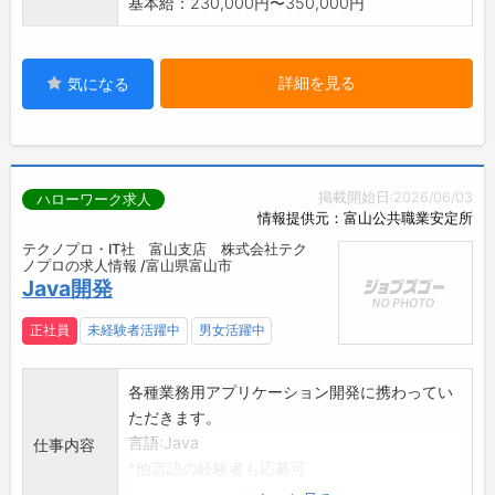
基本給：230,000円〜350,000円
詳細を見る
気になる
掲載開始日:2026/06/03
ハローワーク求人
情報提供元：富山公共職業安定所
テクノプロ・IT社 富山支店 株式会社テク
ノプロの求人情報 /富山県富山市
Java開発
正社員
未経験者活躍中
男女活躍中
各種業務用アプリケーション開発に携わってい
ただきます。
言語:Java
仕事内容
*他言語の経験者も応募可
*社内研修(Winスクール、eラーニング)を受けス