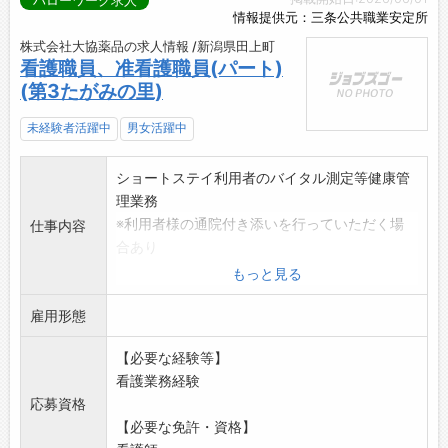
ハローワーク求人
情報提供元：三条公共職業安定所
株式会社大協薬品の求人情報 /新潟県田上町
看護職員、准看護職員(パート)
(第3たがみの里)
未経験者活躍中
男女活躍中
ショートステイ利用者のバイタル測定等健康管
理業務
※利用者様の通院付き添いを行っていただく場
仕事内容
合あり
変更範囲:会社の定める業務
もっと見る
副業禁止
雇用形態
【必要な経験等】
看護業務経験
応募資格
【必要な免許・資格】