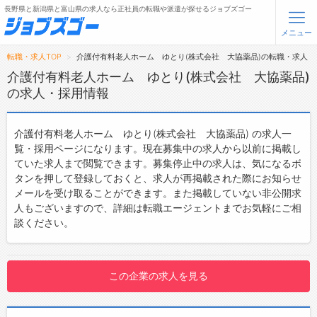
長野県と新潟県と富山県の求人なら正社員の転職や派遣が探せるジョブズゴー
メニュー
転職・求人TOP
介護付有料老人ホーム ゆとり(株式会社 大協薬品)の転職・求人
無料会員登録
ログイン
介護付有料老人ホーム ゆとり(株式会社 大協薬品)
の求人・採用情報
メニュー
介護付有料老人ホーム ゆとり(株式会社 大協薬品) の求人一
トップ
覧・採用ページになります。現在募集中の求人から以前に掲載し
ていた求人まで閲覧できます。募集停止中の求人は、気になるボ
詳細情報で求人を探す
タンを押して登録しておくと、求人が再掲載された際にお知らせ
メールを受け取ることができます。また掲載していない非公開求
転職支援サービスについて
人もございますので、詳細は転職エージェントまでお気軽にご相
談ください。
転職ノウハウ(応募書類の書き方・面接対策など)
転職・採用コラム
この企業の求人を見る
ジョブズゴーについて
会社概要