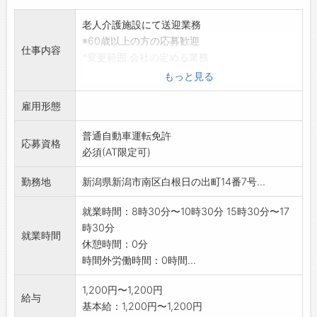
老人介護施設にて送迎業務
※60歳以上の方の応募歓迎
仕事内容
*変更範囲:会社の定める業務
*兼業可・副業可
もっと見る
雇用形態
普通自動車運転免許
応募資格
必須(AT限定可)
勤務地
新潟県新潟市南区白根日の出町14番7号...
就業時間：8時30分〜10時30分 15時30分〜17
時30分
就業時間
休憩時間：0分
時間外労働時間：0時間...
1,200円〜1,200円
給与
基本給：1,200円〜1,200円