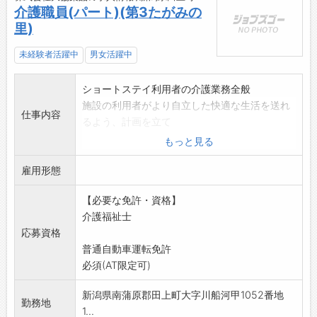
介護職員(パート)(第3たがみの
里)
未経験者活躍中
男女活躍中
ショートステイ利用者の介護業務全般
施設の利用者がより自立した快適な生活を送れ
仕事内容
るよう、計画を立て
援助していただきます。
もっと見る
食事・入浴・排泄の世話をはじめ、身体を動か
雇用形態
す必要のある場合は
介助し、清潔を保つ等細かいケアをしていただ
【必要な免許・資格】
きます。
介護福祉士
変更範囲:会社の定める業務
応募資格
副業禁止
普通自動車運転免許
必須(AT限定可)
新潟県南蒲原郡田上町大字川船河甲1052番地
勤務地
1...