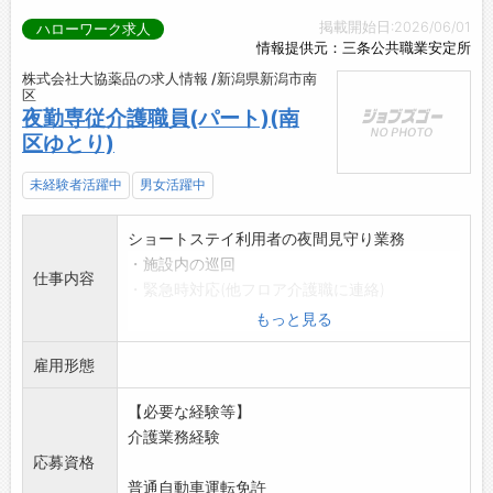
掲載開始日:2026/06/01
ハローワーク求人
情報提供元：三条公共職業安定所
株式会社大協薬品の求人情報 /新潟県新潟市南
区
夜勤専従介護職員(パート)(南
区ゆとり)
未経験者活躍中
男女活躍中
ショートステイ利用者の夜間見守り業務
・施設内の巡回
仕事内容
・緊急時対応(他フロア介護職に連絡)
・その他
もっと見る
※無資格・未経験者可
雇用形態
変更範囲:会社の定める業務
*兼業可・副業可
【必要な経験等】
介護業務経験
応募資格
普通自動車運転免許