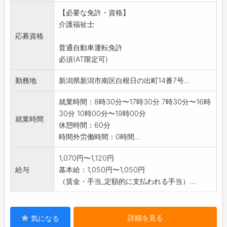
介助し、清潔を保つ等細かいケアをしていただ
【必要な免許・資格】
きます。
介護福祉士
変更範囲:会社の定める業務
応募資格
副業禁止
普通自動車運転免許
必須(AT限定可)
勤務地
新潟県新潟市南区白根日の出町14番7号...
就業時間：8時30分〜17時30分 7時30分〜16時
30分 10時00分〜19時00分
就業時間
休憩時間：60分
時間外労働時間：0時間...
1,070円〜1,120円
給与
基本給：1,050円〜1,050円
（賃金・手当_定額的に支払われる手当）...
詳細を見る
気になる