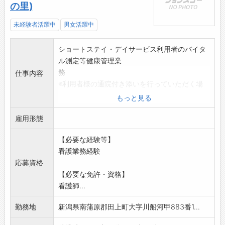
の里)
未経験者活躍中
男女活躍中
ショートステイ・デイサービス利用者のバイタ
ル測定等健康管理業
務
仕事内容
※利用者様の通院付き添いを行っていただく場
合あり
もっと見る
変更範囲:会社の定める業務
雇用形態
副業禁止
【必要な経験等】
看護業務経験
応募資格
【必要な免許・資格】
看護師...
勤務地
新潟県南蒲原郡田上町大字川船河甲883番1...