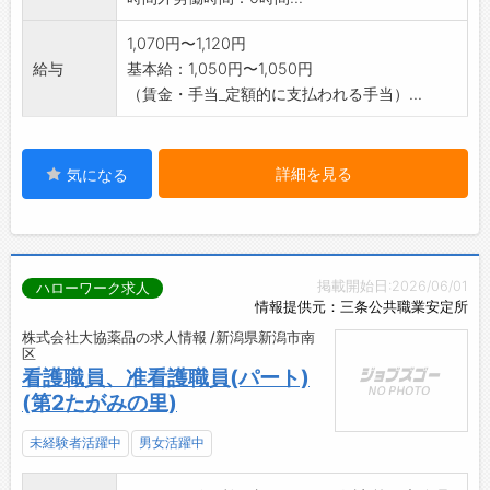
1,070円〜1,120円
給与
基本給：1,050円〜1,050円
（賃金・手当_定額的に支払われる手当）...
詳細を見る
気になる
掲載開始日:2026/06/01
ハローワーク求人
情報提供元：三条公共職業安定所
株式会社大協薬品の求人情報 /新潟県新潟市南
区
看護職員、准看護職員(パート)
(第2たがみの里)
未経験者活躍中
男女活躍中