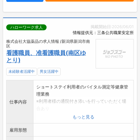
掲載開始日:2026/06/01
ハローワーク求人
情報提供元：三条公共職業安定所
株式会社大協薬品の求人情報 /新潟県新潟市南
区
看護職員、准看護職員(南区ゆ
とり)
未経験者活躍中
男女活躍中
ショートステイ利用者のバイタル測定等健康管
理業務
※利用者様の通院付き添いを行っていただく場
仕事内容
合あり
変更範囲:会社の定める業務
もっと見る
副業禁止
雇用形態