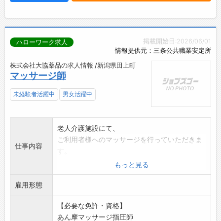
掲載開始日:2026/06/01
ハローワーク求人
情報提供元：三条公共職業安定所
株式会社大協薬品の求人情報 /新潟県田上町
マッサージ師
未経験者活躍中
男女活躍中
老人介護施設にて、
ご利用者様へのマッサージを行っていただきま
仕事内容
す。
・マッサージ実施・評価
もっと見る
・その他、上記業務に付随する業務全般
雇用形態
・社有車使用あり
*変更範囲:会社の定める業務
【必要な免許・資格】
*副業可・兼業可
あん摩マッサージ指圧師