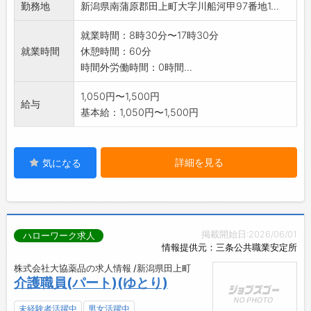
勤務地
新潟県南蒲原郡田上町大字川船河甲97番地1...
就業時間：8時30分〜17時30分
就業時間
休憩時間：60分
時間外労働時間：0時間...
1,050円〜1,500円
給与
基本給：1,050円〜1,500円
詳細を見る
気になる
掲載開始日:2026/06/01
ハローワーク求人
情報提供元：三条公共職業安定所
株式会社大協薬品の求人情報 /新潟県田上町
介護職員(パート)(ゆとり)
未経験者活躍中
男女活躍中