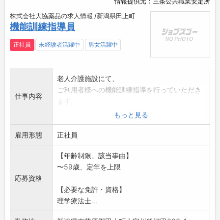
情報提供元：三条公共職業安定所
株式会社大協薬品の求人情報 /新潟県田上町
機能訓練指導員
正社員
未経験者活躍中
男女活躍中
老人介護施設にて、
ご利用者様への機能訓練指導を行っていただき
仕事内容
ます。
・リハビリ計画・実施・評価
もっと見る
・マシンを使用したリハビリ
雇用形態
・その他、上記業務に付随する業務全般
正社員
・社有車使用あり
【年齢制限、該当事由】
変更範囲:会社の定める業務
〜59歳、定年を上限
応募資格
【必要な免許・資格】
理学療法士...