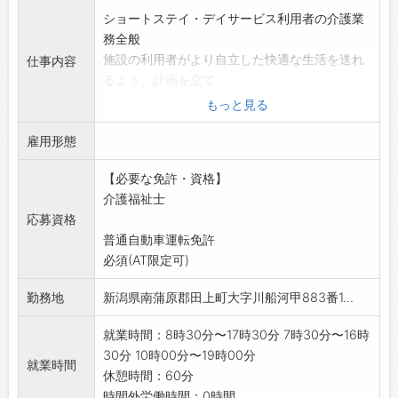
ショートステイ・デイサービス利用者の介護業
務全般
施設の利用者がより自立した快適な生活を送れ
仕事内容
るよう、計画を立て
援助していただきます。
もっと見る
食事・入浴・排泄の世話をはじめ、身体を動か
雇用形態
す必要のある場合は
介助し、清潔を保つ等細かいケアをしていただ
【必要な免許・資格】
きます。
介護福祉士
変更範囲:会社の定める業務
応募資格
副業禁止
普通自動車運転免許
必須(AT限定可)
勤務地
新潟県南蒲原郡田上町大字川船河甲883番1...
就業時間：8時30分〜17時30分 7時30分〜16時
30分 10時00分〜19時00分
就業時間
休憩時間：60分
時間外労働時間：0時間...