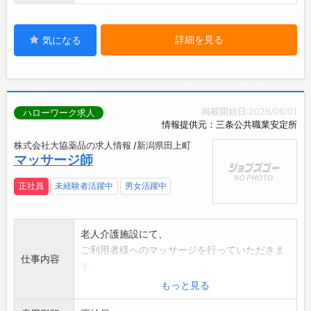
詳細を見る
気になる
掲載開始日:2026/06/01
ハローワーク求人
情報提供元：三条公共職業安定所
株式会社大協薬品の求人情報 /新潟県田上町
マッサージ師
正社員
未経験者活躍中
男女活躍中
老人介護施設にて、
ご利用者様へのマッサージを行っていただきま
仕事内容
す。
・マッサージの実施・評価
もっと見る
・その他、上記業務に付随する業務全般