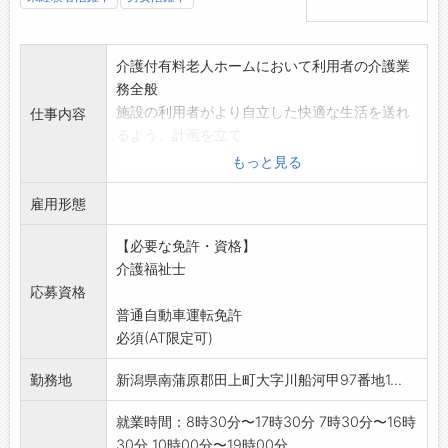
介護付有料老人ホームにおいて利用者の介護業
務全般
施設の利用者がより自立した快適な生活を送れ
仕事内容
るよう、計画を立て
援助していただきます。
もっと見る
食事・入浴・排泄の世話をはじめ、身体を動か
雇用形態
す必要のある場合は
介助し、清潔を保つ等細かいケアをしていただ
【必要な免許・資格】
きます。
介護福祉士
変更範囲:会社の定める業務
応募資格
副業禁止
普通自動車運転免許
必須(AT限定可)
勤務地
新潟県南蒲原郡田上町大字川船河甲97番地1...
就業時間：8時30分〜17時30分 7時30分〜16時
30分 10時00分〜19時00分