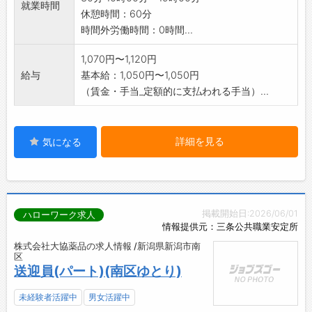
就業時間
休憩時間：60分
時間外労働時間：0時間...
1,070円〜1,120円
給与
基本給：1,050円〜1,050円
（賃金・手当_定額的に支払われる手当）...
詳細を見る
気になる
掲載開始日:2026/06/01
ハローワーク求人
情報提供元：三条公共職業安定所
株式会社大協薬品の求人情報 /新潟県新潟市南
区
送迎員(パート)(南区ゆとり)
未経験者活躍中
男女活躍中