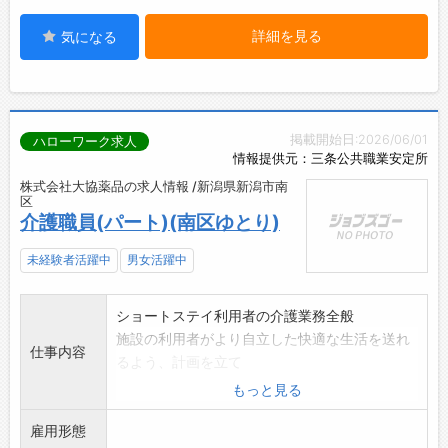
詳細を見る
気になる
掲載開始日:2026/06/01
ハローワーク求人
情報提供元：三条公共職業安定所
株式会社大協薬品の求人情報 /新潟県新潟市南
区
介護職員(パート)(南区ゆとり)
未経験者活躍中
男女活躍中
ショートステイ利用者の介護業務全般
施設の利用者がより自立した快適な生活を送れ
仕事内容
るよう、計画を立て
援助していただきます。
もっと見る
食事・入浴・排泄の世話をはじめ、身体を動か
雇用形態
す必要のある場合は