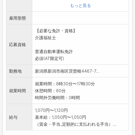
援助していただきます。
もっと見る
食事・入浴・排泄の世話をはじめ、身体を動か
雇用形態
す必要のある場合は
介助し、清潔を保つ等細かいケアをしていただ
【必要な免許・資格】
きます。
介護福祉士
変更範囲:会社の定める業務
応募資格
副業禁止
普通自動車運転免許
必須(AT限定可)
勤務地
新潟県新潟市南区茨曽根4467-7...
就業時間：8時30分〜17時30分
就業時間
休憩時間：60分
時間外労働時間：0時間
1,070円〜1,120円
給与
基本給：1,050円〜1,050円
（賃金・手当_定額的に支払われる手当）...