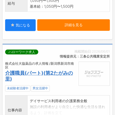
1,050円〜1,500円
給与
基本給：1,050円〜1,500円
詳細を見る
気になる
掲載開始日:2026/06/01
ハローワーク求人
情報提供元：三条公共職業安定所
株式会社大協薬品の求人情報 /新潟県新潟市南
区
介護職員(パート)(第2たがみの
里)
未経験者活躍中
男女活躍中
デイサービス利用者の介護業務全般
施設の利用者がより自立した快適な生活を送れ
仕事内容
るよう、計画を立て