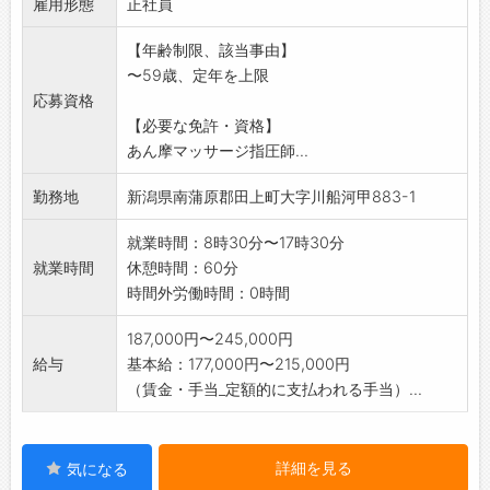
雇用形態
・社有車使用あり
正社員
変更範囲:会社の定める業務
【年齢制限、該当事由】
〜59歳、定年を上限
応募資格
【必要な免許・資格】
あん摩マッサージ指圧師...
勤務地
新潟県南蒲原郡田上町大字川船河甲883-1
就業時間：8時30分〜17時30分
就業時間
休憩時間：60分
時間外労働時間：0時間
187,000円〜245,000円
給与
基本給：177,000円〜215,000円
（賃金・手当_定額的に支払われる手当）...
詳細を見る
気になる