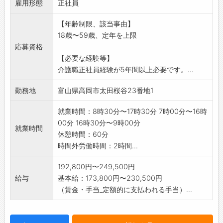
雇用形態
を職員みんなで企画
正社員
します。
【年齢制限、該当事由】
変更範囲:変更なし
18歳〜59歳、定年を上限
応募資格
【必要な経験等】
介護職正社員経験が5年間以上必要です。...
勤務地
富山県高岡市太田桜谷23番地1
就業時間：8時30分〜17時30分 7時00分〜16時
00分 16時30分〜9時00分
就業時間
休憩時間：60分
時間外労働時間：2時間...
192,800円〜249,500円
給与
基本給：173,800円〜230,500円
（賃金・手当_定額的に支払われる手当）...