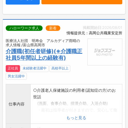
掲載開始日:2026/08/01
ハローワーク求人
新着
情報提供元：高岡公共職業安定所
医療法人社団 明寿会 アルカディア雨晴の
求人情報 /富山県高岡市
介護職(初任者研修)(※介護職正
社員5年間以上の経験有)
正社員
未経験者活躍中
高校卒以上
男女活躍中
○介護老人保健施設の利用者(認知症の方)のお
世話
(洗面、食事介助、排泄介助、入浴介助)
仕事内容
・最初は指導者が付きますので、安心して働
くことができます。
もっと見る
・高齢者に楽しんでもらえるように施設行事