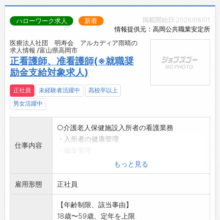
掲載開始日:2026/08/01
ハローワーク求人
新着
情報提供元：高岡公共職業安定所
医療法人社団 明寿会 アルカディア雨晴の
求人情報 /富山県高岡市
正看護師、准看護師(※就職奨
励金支給対象求人)
正社員
未経験者活躍中
高校卒以上
男女活躍中
○介護老人保健施設入所者の看護業務
・入所者の健康管理
仕事内容
・服薬管理
・診察の補助、医師の指示に基づく医療行為(経
もっと見る
管栄養、喀痰吸引
雇用形態
、点滴、インシュリン注射等)
正社員
※就職奨励金支給対象求人の説明は、求人に関
【年齢制限、該当事由】
する特記事項欄に
18歳〜59歳、定年を上限
記載してあります。