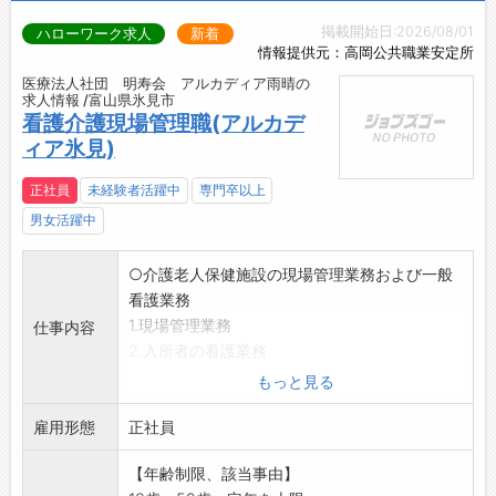
掲載開始日:2026/08/01
ハローワーク求人
新着
情報提供元：高岡公共職業安定所
医療法人社団 明寿会 アルカディア雨晴の
求人情報 /富山県氷見市
看護介護現場管理職(アルカデ
ィア氷見)
正社員
未経験者活躍中
専門卒以上
男女活躍中
○介護老人保健施設の現場管理業務および一般
看護業務
1.現場管理業務
仕事内容
2.入所者の看護業務
・入所者の健康管理
もっと見る
・服薬管理
雇用形態
・診察の補助、医師の指示に基づく医療行為
正社員
(経管栄養、喀痰吸引、点滴、インシュリン注射
【年齢制限、該当事由】
等)