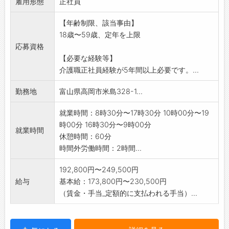
雇用形態
・変更範囲:変更なし
正社員
【年齢制限、該当事由】
18歳〜59歳、定年を上限
応募資格
【必要な経験等】
介護職正社員経験が5年間以上必要です。...
勤務地
富山県高岡市米島328-1...
就業時間：8時30分〜17時30分 10時00分〜19
時00分 16時30分〜9時00分
就業時間
休憩時間：60分
時間外労働時間：2時間...
192,800円〜249,500円
給与
基本給：173,800円〜230,500円
（賃金・手当_定額的に支払われる手当）...