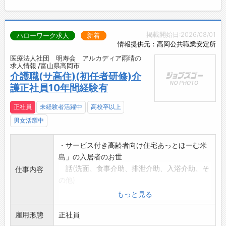
掲載開始日:2026/08/01
ハローワーク求人
新着
情報提供元：高岡公共職業安定所
医療法人社団 明寿会 アルカディア雨晴の
求人情報 /富山県高岡市
介護職(サ高住)(初任者研修)介
護正社員10年間経験有
正社員
未経験者活躍中
高校卒以上
男女活躍中
・サービス付き高齢者向け住宅あっとほーむ米
島」の入居者のお世
話(洗面、食事介助、排泄介助、入浴介助、そ
仕事内容
の他)
・日常生活のサポート
もっと見る
・部屋数は30部屋です
雇用形態
・変更範囲:変更なし
正社員