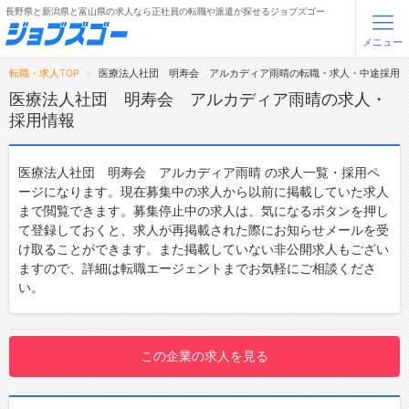
長野県と新潟県と富山県の求人なら正社員の転職や派遣が探せるジョブズゴー
メニュー
転職・求人TOP
医療法人社団 明寿会 アルカディア雨晴の転職・求人・中途採用
無料会員登録
ログイン
医療法人社団 明寿会 アルカディア雨晴の求人・
採用情報
メニュー
医療法人社団 明寿会 アルカディア雨晴 の求人一覧・採用ペ
トップ
ージになります。現在募集中の求人から以前に掲載していた求人
まで閲覧できます。募集停止中の求人は、気になるボタンを押し
詳細情報で求人を探す
て登録しておくと、求人が再掲載された際にお知らせメールを受
け取ることができます。また掲載していない非公開求人もござい
転職支援サービスについて
ますので、詳細は転職エージェントまでお気軽にご相談くださ
い。
転職ノウハウ(応募書類の書き方・面接対策など)
転職・採用コラム
この企業の求人を見る
ジョブズゴーについて
会社概要