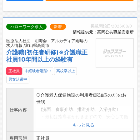
掲載開始日:2026/08/01
ハローワーク求人
新着
情報提供元：高岡公共職業安定所
医療法人社団 明寿会 アルカディア雨晴の
求人情報 /富山県高岡市
介護職(初任者研修)※介護職正
社員10年間以上の経験有
正社員
未経験者活躍中
高校卒以上
男女活躍中
○介護老人保健施設の利用者(認知症の方)のお
世話
(洗面、食事介助、排泄介助、入浴介助)
仕事内容
・最初は指導者が付きますので、安心して働
くことができます。
もっと見る
・高齢者に楽しんでもらえるように施設行事
雇用形態
を職員みんなで企画
正社員