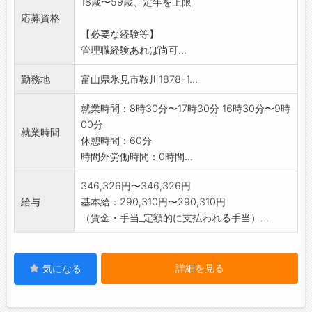
18歳〜59歳、定年を上限
変更範囲:変更なし
応募資格
【必要な経験等】
管理職経験あれば尚可...
勤務地
富山県氷見市鞍川1878-1...
就業時間：8時30分〜17時30分 16時30分〜9時
00分
就業時間
休憩時間：60分
時間外労働時間：0時間...
346,326円〜346,326円
給与
基本給：290,310円〜290,310円
（賃金・手当_定額的に支払われる手当）...
詳細を見る
気になる