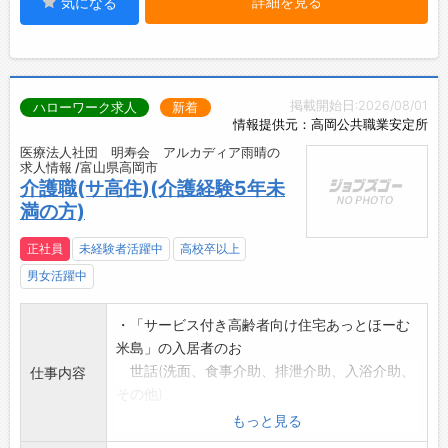
詳細を見る
気になる
掲載開始日:2026/08/01
ハローワーク求人
新着
情報提供元：高岡公共職業安定所
医療法人社団 明寿会 アルカディア雨晴の
求人情報 /富山県高岡市
介護職(サ高住)(介護経験5年未
満の方)
正社員
未経験者活躍中
高校卒以上
男女活躍中
・「サービス付き高齢者向け住宅あっとほーむ
米島」の入居者のお
世話(洗面、食事介助、排泄介助、入浴介助、
仕事内容
その他)
・日常生活のサポート
もっと見る
・部屋数は30部屋です。