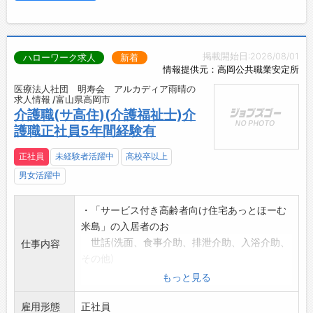
掲載開始日:2026/08/01
ハローワーク求人
新着
情報提供元：高岡公共職業安定所
医療法人社団 明寿会 アルカディア雨晴の
求人情報 /富山県高岡市
介護職(サ高住)(介護福祉士)介
護職正社員5年間経験有
正社員
未経験者活躍中
高校卒以上
男女活躍中
・「サービス付き高齢者向け住宅あっとほーむ
米島」の入居者のお
世話(洗面、食事介助、排泄介助、入浴介助、
仕事内容
その他)
・日常生活のサポート
もっと見る
・部屋数は30部屋です。
雇用形態
・変更範囲:変更なし
正社員