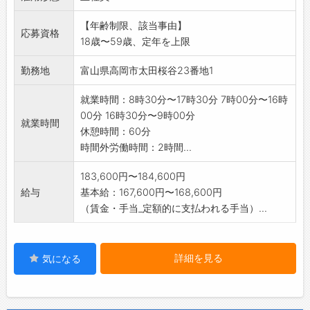
職員みんなで企画
【年齢制限、該当事由】
します。
応募資格
18歳〜59歳、定年を上限
変更範囲:変更なし
勤務地
富山県高岡市太田桜谷23番地1
就業時間：8時30分〜17時30分 7時00分〜16時
00分 16時30分〜9時00分
就業時間
休憩時間：60分
時間外労働時間：2時間...
183,600円〜184,600円
給与
基本給：167,600円〜168,600円
（賃金・手当_定額的に支払われる手当）...
詳細を見る
気になる