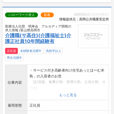
掲載開始日:2026/08/01
ハローワーク求人
新着
情報提供元：高岡公共職業安定所
医療法人社団 明寿会 アルカディア雨晴の
求人情報 /富山県高岡市
介護職(サ高住)(介護福祉士)介
護正社員10年間経験有
正社員
未経験者活躍中
高校卒以上
男女活躍中
・サービス付き高齢者向け住宅あっとほーむ米
島」の入居者のお世
話(洗面、食事介助、排泄介助、入浴介助、そ
仕事内容
の他)
・日常生活のサポート
もっと見る
・部屋数は30部屋です
雇用形態
・変更範囲:変更なし
正社員