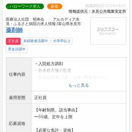
掲載開始日:2026/08/01
ハローワーク求人
新着
情報提供元：氷見公共職業安定所
医療法人社団 明寿会 アルカディア氷
見・ふるさと病院の求人情報 /富山県氷見市
薬剤師
正社員
未経験者活躍中
大学卒以上
男女活躍中
・入院処方調剤
・外来処方箋の監査
仕事内容
・医薬品管理(入庫・在庫)(救急カート)
・医薬品安全使用の業務手順書(薬局業務チェッ
もっと見る
クリスト)
雇用形態
※面接希望の方はハローワークから『紹介状』
正社員
の交付を受けてくだ
【年齢制限、該当事由】
さい。
〜59歳、定年を上限
「変更範囲:
応募資格
変更なし」
【必要な免許・資格】