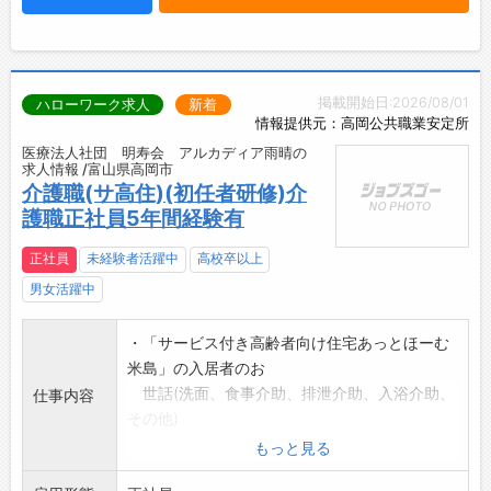
掲載開始日:2026/08/01
ハローワーク求人
新着
情報提供元：高岡公共職業安定所
医療法人社団 明寿会 アルカディア雨晴の
求人情報 /富山県高岡市
介護職(サ高住)(初任者研修)介
護職正社員5年間経験有
正社員
未経験者活躍中
高校卒以上
男女活躍中
・「サービス付き高齢者向け住宅あっとほーむ
米島」の入居者のお
世話(洗面、食事介助、排泄介助、入浴介助、
仕事内容
その他)
・日常生活のサポート
もっと見る
・部屋数は30部屋です。