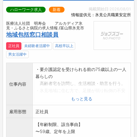
掲載開始日:2026/08/01
ハローワーク求人
新着
情報提供元：氷見公共職業安定所
医療法人社団 明寿会 アルカディア氷
見・ふるさと病院の求人情報 /富山県氷見市
地域包括窓口相談員
正社員
未経験者活躍中
高校卒以上
男女活躍中
・要介護認定を受けられる前の75歳以上の一人
暮らしの
高齢者宅を訪問し、生活相談・助言を行う。
仕事内容
・氷見地域に住む方で、足腰が弱り転倒の不安
がある方を
もっと見る
対象に通所型介護予防教室を行う。
雇用形態
※面接希望の方はハローワークから『紹介状』
正社員
の交付を
【年齢制限、該当事由】
受けてください。
〜59歳、定年を上限
「変更範囲: