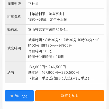
雇用形態
・変更範囲:変更なし
正社員
【年齢制限、該当事由】
応募資格
18歳〜59歳、定年を上限
勤務地
富山県高岡市米島328-1...
就業時間：8時30分〜17時30分 10時00分〜19
時00分 16時30分〜9時00分
就業時間
休憩時間：60分
時間外労働時間：2時間...
183,600円〜246,500円
給与
基本給：167,600円〜230,500円
（賃金・手当_定額的に支払われる手当）...
詳細を見る
気になる