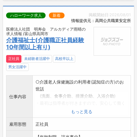
掲載開始日:2026/08/01
ハローワーク求人
新着
情報提供元：高岡公共職業安定所
医療法人社団 明寿会 アルカディア雨晴の
求人情報 /富山県高岡市
介護福祉士(介護職正社員経験
10年間以上有り)
正社員
未経験者活躍中
高校卒以上
男女活躍中
○介護老人保健施設の利用者(認知症の方)のお
世話
(洗面、食事介助、排泄介助、入浴介助)
仕事内容
・最初は指導者が付きますので、安心して働く
ことができます。
もっと見る
・高齢者に楽しんでもらえるように施設行事を
雇用形態
職員みんなで企画
正社員
します。
【年齢制限、該当事由】