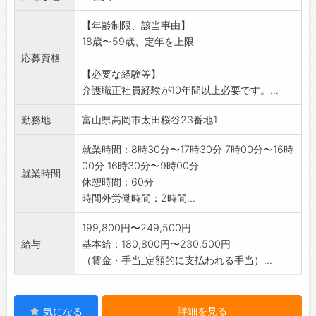
します。
【年齢制限、該当事由】
変更範囲:変更なし
18歳〜59歳、定年を上限
応募資格
【必要な経験等】
介護職正社員経験が10年間以上必要です。...
勤務地
富山県高岡市太田桜谷23番地1
就業時間：8時30分〜17時30分 7時00分〜16時
00分 16時30分〜9時00分
就業時間
休憩時間：60分
時間外労働時間：2時間...
199,800円〜249,500円
給与
基本給：180,800円〜230,500円
（賃金・手当_定額的に支払われる手当）...
詳細を見る
気になる