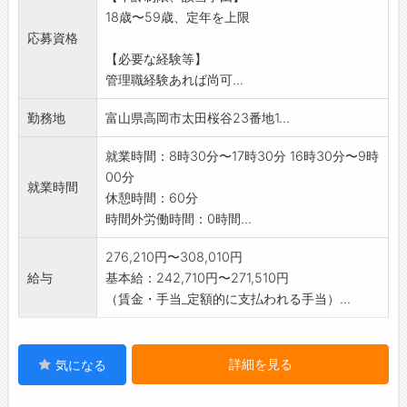
18歳〜59歳、定年を上限
変更範囲:変更なし
応募資格
【必要な経験等】
管理職経験あれば尚可...
勤務地
富山県高岡市太田桜谷23番地1...
就業時間：8時30分〜17時30分 16時30分〜9時
00分
就業時間
休憩時間：60分
時間外労働時間：0時間...
276,210円〜308,010円
給与
基本給：242,710円〜271,510円
（賃金・手当_定額的に支払われる手当）...
詳細を見る
気になる