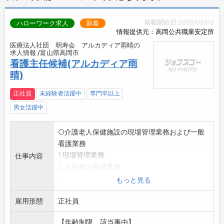
掲載開始日:2026/08/03
ハローワーク求人
新着
情報提供元：高岡公共職業安定所
医療法人社団 明寿会 アルカディア雨晴の
求人情報 /富山県高岡市
看護主任候補(アルカディア雨
晴)
正社員
未経験者活躍中
専門卒以上
男女活躍中
○介護老人保健施設の現場管理業務および一般
看護業務
1.現場管理業務
仕事内容
2.入所者の看護業務
・入所者の健康管理
もっと見る
・服薬管理
雇用形態
・診察の補助、医師の指示に基づく医療行為
正社員
(経管栄養、喀痰吸引、点滴、インシュリン注射
【年齢制限、該当事由】
等)