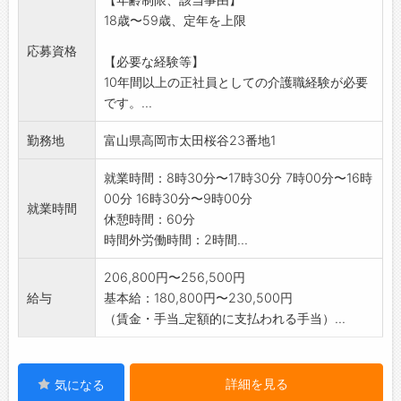
変更範囲:変更なし
18歳〜59歳、定年を上限
応募資格
【必要な経験等】
10年間以上の正社員としての介護職経験が必要
です。...
勤務地
富山県高岡市太田桜谷23番地1
就業時間：8時30分〜17時30分 7時00分〜16時
00分 16時30分〜9時00分
就業時間
休憩時間：60分
時間外労働時間：2時間...
206,800円〜256,500円
給与
基本給：180,800円〜230,500円
（賃金・手当_定額的に支払われる手当）...
詳細を見る
気になる