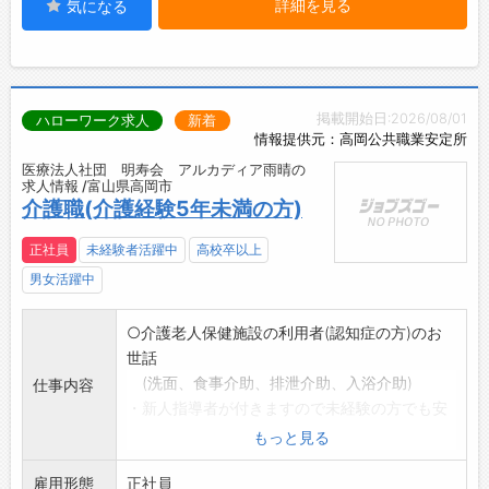
詳細を見る
気になる
掲載開始日:2026/08/01
ハローワーク求人
新着
情報提供元：高岡公共職業安定所
医療法人社団 明寿会 アルカディア雨晴の
求人情報 /富山県高岡市
介護職(介護経験5年未満の方)
正社員
未経験者活躍中
高校卒以上
男女活躍中
○介護老人保健施設の利用者(認知症の方)のお
世話
(洗面、食事介助、排泄介助、入浴介助)
仕事内容
・新人指導者が付きますので未経験の方でも安
心して働くことが
もっと見る
できます。
雇用形態
・高齢者に楽しんでもらえるように施設行事を
正社員