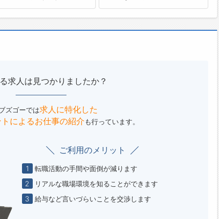
る求人は見つかりましたか？
求人に特化した
ブズゴーでは
ントによる
お仕事の紹介
も行っています。
ご利用のメリット
1
転職活動の手間や面倒が減ります
2
リアルな職場環境を知ることができます
3
給与など言いづらいことを交渉します