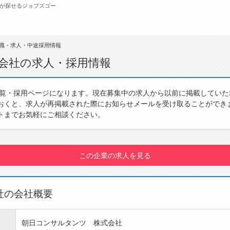
が探せるジョブズゴー
職・求人・中途採用情報
無料会員
会社の求人・採用情報
転職支援サービスについて
ジ
一覧・採用ページになります。現在募集中の求人から以前に掲載してい
おくと、求人が再掲載された際にお知らせメールを受け取ることができ
転職ノウハウ(応募書類の書き方・面接対策な
会
トまでお気軽にご相談ください。
ど)
お
転職・採用コラム
よ
この企業の求人を見る
社の会社概要
朝日コンサルタンツ 株式会社