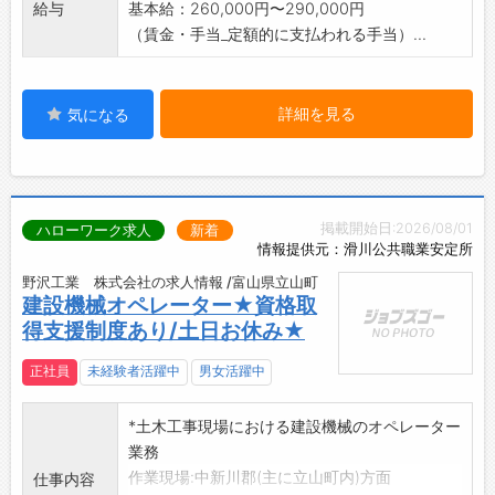
給与
基本給：260,000円〜290,000円
（賃金・手当_定額的に支払われる手当）...
詳細を見る
気になる
掲載開始日:2026/08/01
ハローワーク求人
新着
情報提供元：滑川公共職業安定所
野沢工業 株式会社の求人情報 /富山県立山町
建設機械オペレーター★資格取
得支援制度あり/土日お休み★
正社員
未経験者活躍中
男女活躍中
*土木工事現場における建設機械のオペレーター
業務
作業現場:中新川郡(主に立山町内)方面
仕事内容