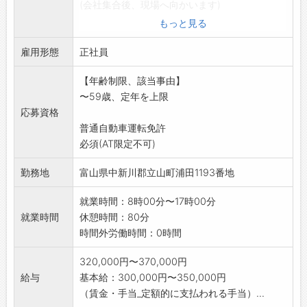
(会社集合後、現場へ向かいます)
*未経験者(資格取得については、会社が全額負
もっと見る
担で支援します)
雇用形態
「変更範囲:変更なし」
正社員
※応募される方は、ハローワークから「紹介
【年齢制限、該当事由】
状」の交付を受けてく
〜59歳、定年を上限
ださい。
応募資格
普通自動車運転免許
必須(AT限定不可)
勤務地
富山県中新川郡立山町浦田1193番地
就業時間：8時00分〜17時00分
就業時間
休憩時間：80分
時間外労働時間：0時間
320,000円〜370,000円
給与
基本給：300,000円〜350,000円
（賃金・手当_定額的に支払われる手当）...