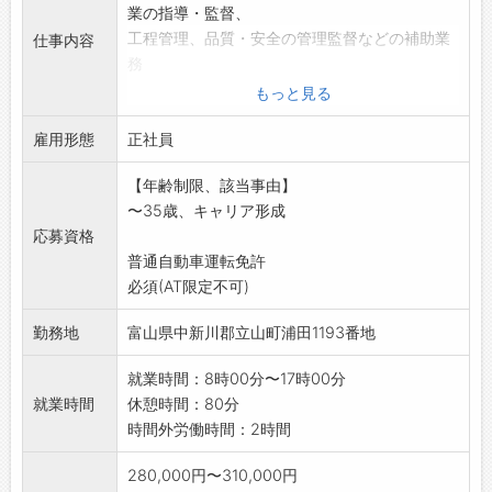
業の指導・監督、
工程管理、品質・安全の管理監督などの補助業
仕事内容
務
簡単な補助作業から始めていただきます。将
もっと見る
来的に
雇用形態
上記業務内容の知識が取得できます。
正社員
技術資格の取得支援(会社が全額負担します!)
【年齢制限、該当事由】
【変更範囲:変更なし】
〜35歳、キャリア形成
※応募される方は、ハローワークから「紹介
応募資格
状」の交付を受けて下
普通自動車運転免許
さい。
必須(AT限定不可)
勤務地
富山県中新川郡立山町浦田1193番地
就業時間：8時00分〜17時00分
就業時間
休憩時間：80分
時間外労働時間：2時間
280,000円〜310,000円