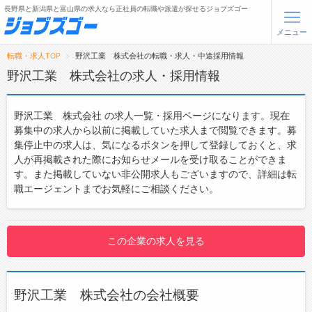
長野県と新潟県と富山県の求人なら正社員の転職や派遣が探せるジョブズゴー
メニュー
転職・求人TOP
野沢工業 株式会社の転職・求人・中途採用情報
無料会員登録
ログイン
野沢工業 株式会社の求人・採用情報
メニュー
野沢工業 株式会社 の求人一覧・採用ページになります。現在
募集中の求人から以前に掲載していた求人まで閲覧できます。募
トップ
集停止中の求人は、気になるボタンを押して登録しておくと、求
人が再掲載された際にお知らせメールを受け取ることができま
詳細情報で求人を探す
す。また掲載していない非公開求人もございますので、詳細は転
職エージェントまでお気軽にご相談ください。
転職支援サービスについて
転職ノウハウ(応募書類の書き方・面接対策など)
この企業の求人を見る
転職・採用コラム
ジョブズゴーについて
野沢工業 株式会社の会社概要
会社概要