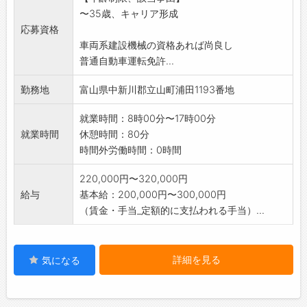
※応募される方は、ハローワークから「紹介
〜35歳、キャリア形成
状」の交付を受けて下
応募資格
さい。
車両系建設機械の資格あれば尚良し
普通自動車運転免許...
勤務地
富山県中新川郡立山町浦田1193番地
就業時間：8時00分〜17時00分
就業時間
休憩時間：80分
時間外労働時間：0時間
220,000円〜320,000円
給与
基本給：200,000円〜300,000円
（賃金・手当_定額的に支払われる手当）...
詳細を見る
気になる