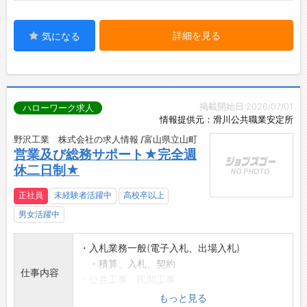
詳細を見る
気になる
掲載開始日:2026/07/01
ハローワーク求人
情報提供元：滑川公共職業安定所
野沢工業 株式会社の求人情報 /富山県立山町
営業及び総務サポート★完全週
休二日制★
正社員
未経験者活躍中
高校卒以上
男女活躍中
・入札業務一般(電子入札、出場入札)
・積算、入札、契約
仕事内容
・公共工事、民間工事
・技術提案、見積書作成
もっと見る