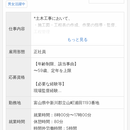
男女活躍中
*土木工事において、
・施工図・工程表の作成、作業の指導・監督、
仕事内容
工程管理
・品質・安全の管理監督業務 など
もっと見る
主な現場:中新川方面
雇用形態
(会社集合後、現場へ向かいます)
正社員
【変更範囲:変更なし】
【年齢制限、該当事由】
※応募される方は、ハローワークから「紹介
〜59歳、定年を上限
状」の交付を受けて下
応募資格
さい。
【必要な経験等】
現場監督経験...
勤務地
富山県中新川郡立山町浦田1193番地
就業時間：8時00分〜17時00分
就業時間
休憩時間：80分
時間外労働時間：5時間