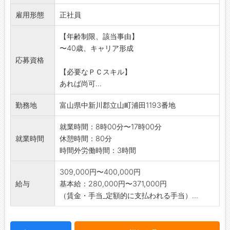
・総務サポート
雇用形態
・事業所、安全衛生活動の総括
正社員
・建設業許可、経審、指名願い等の申請
【年齢制限、該当事由】
・労働局申請書類作成 等
〜40歳、キャリア形成
※社有車の運転業務有り
応募資格
※応募される方は、ハローワークから「紹介
【必要なＰＣスキル】
状」の交付を受けてく
あれば尚可...
ださい。【仕事内容変更範囲:変更なし】
勤務地
富山県中新川郡立山町浦田1193番地
就業時間：8時00分〜17時00分
就業時間
休憩時間：80分
時間外労働時間：3時間
309,000円〜400,000円
給与
基本給：280,000円〜371,000円
（賃金・手当_定額的に支払われる手当）...