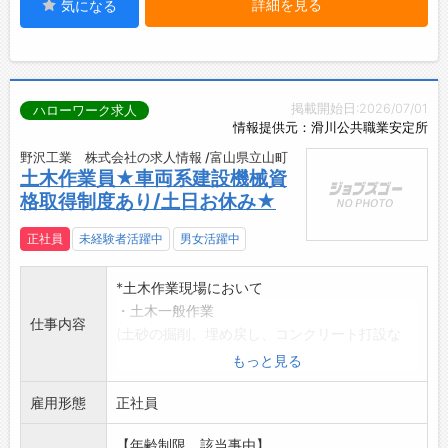
詳細を見る
気になる
掲載開始日:2026/07/01
ハローワーク求人
情報提供元：滑川公共職業安定所
野沢工業 株式会社の求人情報 /富山県立山町
土木作業員★車両系建設機械資
格取得制度あり/土日お休み★
正社員
未経験者活躍中
男女活躍中
*土木作業現場において
・土木一般作業
仕事内容
(土砂の掘削、埋め戻し、コンクリート打設な
ど)
もっと見る
主な作業現場:立山町
雇用形態
(会社集合後、現場へ向かいます)
正社員
「変更範囲:変更なし」
【年齢制限、該当事由】