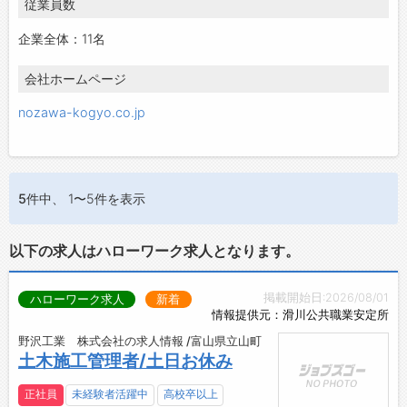
従業員数
企業全体：11名
会社ホームページ
nozawa-kogyo.co.jp
5件
中、 1〜5件を表示
以下の求人はハローワーク求人となります。
掲載開始日:2026/08/01
ハローワーク求人
新着
情報提供元：滑川公共職業安定所
野沢工業 株式会社の求人情報 /富山県立山町
土木施工管理者/土日お休み
正社員
未経験者活躍中
高校卒以上