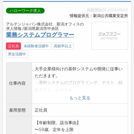
掲載開始日:2026/08/01
ハローワーク求人
情報提供元：新潟公共職業安定所
アルテンジャパン株式会社 新潟オフィスの
求人情報 /新潟県新潟市中央区
業務システムプログラマー
正社員
未経験者活躍中
高校卒以上
男女活躍中
大手企業様向けの基幹システムや開発に従事い
ただきます。
・基幹システムのプログラミング、テスト、結
仕事内容
合テスト、システム
テスト
もっと見る
チーム開発が基本です。主な開発ツールは
雇用形態
Java、C#、DBは
正社員
Oracle、SqlServer、レポートはSVF、Acti
【年齢制限、該当事由】
veReportsです。
〜59歳、定年を上限
プログラミングは勿論の事、大手企業様との直