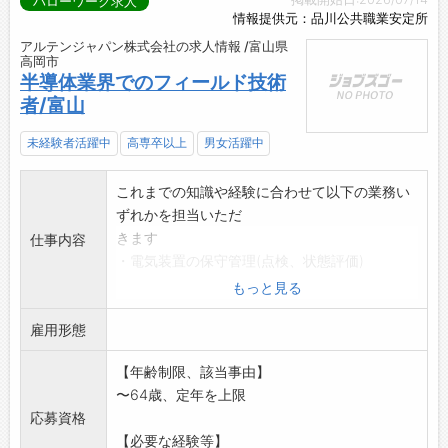
ハローワーク求人
情報提供元：品川公共職業安定所
アルテンジャパン株式会社の求人情報 /富山県
高岡市
半導体業界でのフィールド技術
者/富山
未経験者活躍中
高専卒以上
男女活躍中
これまでの知識や経験に合わせて以下の業務い
ずれかを担当いただ
きます
仕事内容
・電気装置の保守管理(点検、状態評価)
・高圧設備の更新検討(仕様・動作確認)
もっと見る
・制御装置の検証・現地技術確認
雇用形態
など
※当社、【正社員】としての採用となります。
【年齢制限、該当事由】
※変更範囲:会社の定める業務範囲内で配置転換
〜64歳、定年を上限
有
応募資格
【必要な経験等】