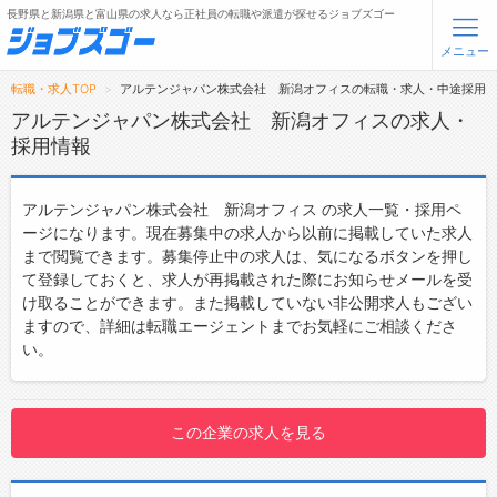
長野県と新潟県と富山県の求人なら正社員の転職や派遣が探せるジョブズゴー
メニュー
転職・求人TOP
アルテンジャパン株式会社 新潟オフィスの転職・求人・中途採用
無料会員登録
ログイン
アルテンジャパン株式会社 新潟オフィスの求人・
採用情報
メニュー
アルテンジャパン株式会社 新潟オフィス の求人一覧・採用ペ
トップ
ージになります。現在募集中の求人から以前に掲載していた求人
まで閲覧できます。募集停止中の求人は、気になるボタンを押し
詳細情報で求人を探す
て登録しておくと、求人が再掲載された際にお知らせメールを受
け取ることができます。また掲載していない非公開求人もござい
転職支援サービスについて
ますので、詳細は転職エージェントまでお気軽にご相談くださ
い。
転職ノウハウ(応募書類の書き方・面接対策など)
転職・採用コラム
この企業の求人を見る
ジョブズゴーについて
会社概要