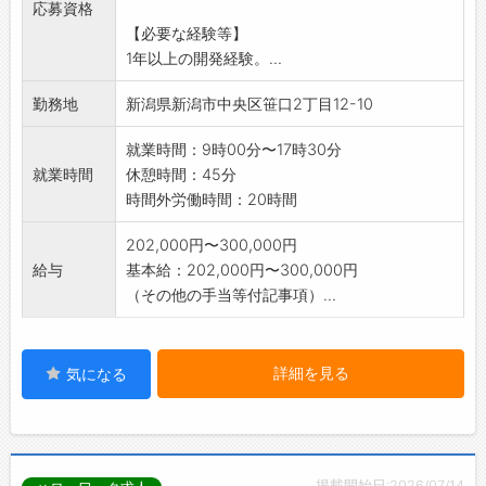
応募資格
接取引もあるので、
【必要な経験等】
要件定義から参画できます。
1年以上の開発経験。...
プロジェクトによってはAWSの知識も得られま
す。
勤務地
新潟県新潟市中央区笹口2丁目12-10
将来はシステムエンジニアへのステップアップ
も可能です。
就業時間：9時00分〜17時30分
※従事すべき業務の変更の範囲:システムエンジ
就業時間
休憩時間：45分
ニア
時間外労働時間：20時間
202,000円〜300,000円
給与
基本給：202,000円〜300,000円
（その他の手当等付記事項）...
詳細を見る
気になる
掲載開始日:2026/07/14