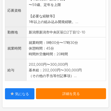
〜59歳、定年を上限
組み込みプログラミングは勿論の事、
応募資格
AUTOSAR、リプログラ
【必要な経験等】
ミングの知識も得られます。
1年以上の組み込み開発経験。...
将来はシステムエンジニアへのステップアップ
も可能です。
勤務地
新潟県新潟市中央区笹口2丁目12-10
※従事すべき業務の変更の範囲:システムエンジ
ニア
就業時間：9時00分〜17時30分
就業時間
休憩時間：45分
時間外労働時間：20時間
202,000円〜300,000円
給与
基本給：202,000円〜300,000円
（その他の手当等付記事項）...
詳細を見る
気になる