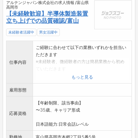
アルテンジャパン株式会社の求人情報 /富山県
高岡市
【未経験歓迎】半導体製造装置
立ち上げでの品質確認/富山
未経験者活躍中
男女活躍中
ご経験に合わせて以下の業務いずれかを担当い
ただきます
※未経験者、微経験者の方は簡易業務から初め
仕事内容
ていただきます
・部品組み立て時の外観検査
もっと見る
・部品表の確認
雇用形態
・通電検査
・動作検証
【年齢制限、該当事由】
・上記作業補助 など
〜35歳、キャリア形成
※外国籍の方も活躍中!
応募資格
※当社、【正社員】としての採用となります。
日本語能力:日常会話レベル
※変更範囲:会社の定める業務範囲内で配置転換
有
勤務地
富山県高岡市本郷2丁目5番5号...