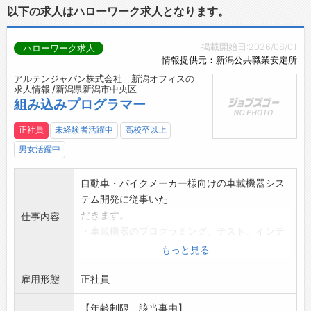
以下の求人はハローワーク求人となります。
掲載開始日:2026/08/01
ハローワーク求人
情報提供元：新潟公共職業安定所
アルテンジャパン株式会社 新潟オフィスの
求人情報 /新潟県新潟市中央区
組み込みプログラマー
正社員
未経験者活躍中
高校卒以上
男女活躍中
自動車・バイクメーカー様向けの車載機器シス
テム開発に従事いた
だきます。
仕事内容
・車載機器のプログラミング、テスト、インテ
グレーション
もっと見る
・その他付随する業務
雇用形態
チーム開発が基本です。開発対象は車載オーデ
正社員
ィオ、メーター、デ
【年齢制限、該当事由】
ィスプレイ、OTA等様々です。