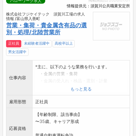
掲載開始日:2026/07/01
ハローワーク求人
情報提供元：須賀川公共職業安定所
株式会社フジケイテック 須賀川工場の求人
情報 /富山県入善町
営業・集荷・貴金属含有品の選
別・処理/北陸営業所
正社員
未経験者活躍中
高校卒以上
男女活躍中
*主に、以下のような業務を行います。
・金属の営業・集荷
仕事内容
・金属の受入れ・検品・選別・計量
・その他、上記に付随する作業
もっと見る
【トライアル雇用併用求
雇用形態
人】
正社員
*変更範囲:変更なし
【年齢制限、該当事由】
〜35歳、キャリア形成
応募資格
普通自動車運転免許