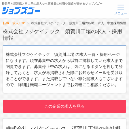
長野県と新潟県と富山県の求人なら正社員の転職や派遣が探せるジョブズゴー
メニュー
転職・求人TOP
株式会社フジケイテック 須賀川工場の転職・求人・中途採用情報
無料会員登録
ログイン
株式会社フジケイテック 須賀川工場の求人・採用
情報
メニュー
株式会社フジケイテック 須賀川工場 の求人一覧・採用ページ
トップ
になります。現在募集中の求人から以前に掲載していた求人まで
閲覧できます。募集停止中の求人は、気になるボタンを押して登
詳細情報で求人を探す
録しておくと、求人が再掲載された際にお知らせメールを受け取
ることができます。また掲載していない非公開求人もございます
転職支援サービスについて
ので、詳細は転職エージェントまでお気軽にご相談ください。
転職ノウハウ(応募書類の書き方・面接対策など)
転職・採用コラム
この企業の求人を見る
ジョブズゴーについて
株式会社フジケイテック 須賀川工場の会社概
会社概要