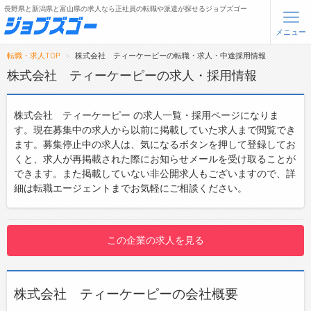
長野県と新潟県と富山県の求人なら正社員の転職や派遣が探せるジョブズゴー
メニュー
転職・求人TOP
株式会社 ティーケーピーの転職・求人・中途採用情報
無料会員登録
ログイン
株式会社 ティーケーピーの求人・採用情報
メニュー
株式会社 ティーケーピー の求人一覧・採用ページになりま
す。現在募集中の求人から以前に掲載していた求人まで閲覧でき
トップ
ます。募集停止中の求人は、気になるボタンを押して登録してお
くと、求人が再掲載された際にお知らせメールを受け取ることが
詳細情報で求人を探す
できます。また掲載していない非公開求人もございますので、詳
細は転職エージェントまでお気軽にご相談ください。
転職支援サービスについて
転職ノウハウ(応募書類の書き方・面接対策など)
この企業の求人を見る
転職・採用コラム
ジョブズゴーについて
株式会社 ティーケーピーの会社概要
会社概要