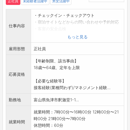
正社員
未経験者活躍中
男女活躍中
・チェックイン・チェックアウト
・宿泊サイトなどからの問い合わせや予約対応
仕事内容
・客室の安全点検
・宿泊者・来館者のお客様対応
もっと見る
・周辺の観光案内
雇用形態
※その他付随する業務をお願いいたします。
正社員
*変更範囲:会社が定める業務
【年齢制限、該当事由】
18歳〜64歳、定年を上限
応募資格
【必要な経験等】
接客経験(業種問わず)/マネジメント経験...
勤務地
富山県魚津市釈迦堂1-1...
就業時間：7時00分〜16時00分 12時00分〜21
時00分 21時00分〜7時00分
就業時間
休憩時間：60分