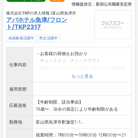
情報提供元：新宿公共職業安定所
株式会社TKPの求人情報 /富山県魚津市
アパホテル魚津/フロン
ト/TKP2317
未経験者活躍中
男女活躍中
・お客様の荷物をお預かり
・チェックイン、チェックアウト
仕事内容
・宿泊サイトなどからの問い合わせや予約対応
・会計
もっと見る
・客室の安全点検や宿泊者・来館者のお客様対
雇用形態
応
・施設管理業務など(※お部屋の清掃業務はあり
【年齢制限、該当事由】
ません。)
応募資格
18歳〜、法令の規定により年齢制限がある
その他付随する業務をお任せします。
*変更範囲:会社の定める業務
勤務地
富山県魚津市釈迦堂1-1...
就業時間：7時00分〜16時00分 12時00分〜21