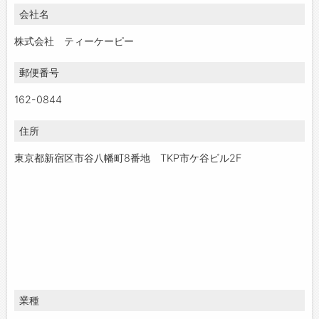
会社名
お問い合わせ
よくあるご質問
株式会社 ティーケーピー
郵便番号
162-0844
住所
東京都新宿区市谷八幡町8番地 TKP市ケ谷ビル2F
業種