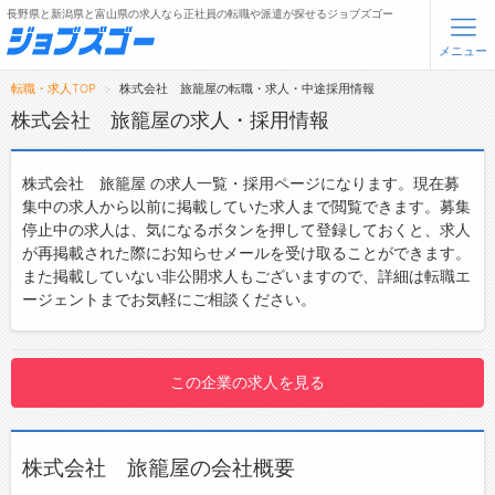
長野県と新潟県と富山県の求人なら正社員の転職や派遣が探せるジョブズゴー
メニュー
転職・求人TOP
株式会社 旅籠屋の転職・求人・中途採用情報
無料会員登録
ログイン
株式会社 旅籠屋の求人・採用情報
メニュー
株式会社 旅籠屋 の求人一覧・採用ページになります。現在募
集中の求人から以前に掲載していた求人まで閲覧できます。募集
トップ
停止中の求人は、気になるボタンを押して登録しておくと、求人
が再掲載された際にお知らせメールを受け取ることができます。
詳細情報で求人を探す
また掲載していない非公開求人もございますので、詳細は転職エ
ージェントまでお気軽にご相談ください。
転職支援サービスについて
転職ノウハウ(応募書類の書き方・面接対策など)
この企業の求人を見る
転職・採用コラム
ジョブズゴーについて
株式会社 旅籠屋の会社概要
会社概要