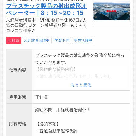
プラスチック製品の射出成形オ
・自身の成長が、会社の成長につながります◎
ペレーター｜8：15～20：15
【やりがい】
◆生活必需品の製造に貢献できる！
未経験者活躍中！週4勤務◎年休167日♪人
気の日勤◎IUターン希望者歓迎！もくもく
・日々の生活に欠かせないプラスチック製品の
コツコツ作業♪
製造に携わることができます。
・業務を通じて、社会全体に貢献している実感
正社員
未経験者活躍中
学歴不問
男性活躍中
を得られます♪
◆製品への思い入れ！
プラスチック製品の射出成型の業務全般に携っ
・「この製品がどんな商品となり、どのような
ていただきます。
人々に使われるのだろう？」と想像すること
【具体的な業務内容】
仕事内容
で、責任感がより一層強まります。
・射出成形機の金型取り付け、取り外し
・携わった製品が誰かの日常を支えていると感
・成形条件の入力と出来栄え品質確認
もっと見る
じられ、やりがいあふれるお仕事です！
・成形機オペレーション業務
【社風】
雇用形態
【未経験OK！】
正社員
◇社会に貢献する企業活動
・フォロー体制が整っているので、未経験でも
経験不問、未経験者活躍中！
・『プラスチックで豊かな社会を創造する』こ
安心♪
とをモットーとして掲げ、企業活動に取り組ん
【働きやすい職場環境◎】
応募資格
【必須事項】
でいます。
・週4日勤務（土日＋平日1日休み）で、しっか
・普通自動車運転免許
・企業活動の全てが、社員や関係者全ての人々
りリフレッシュ！