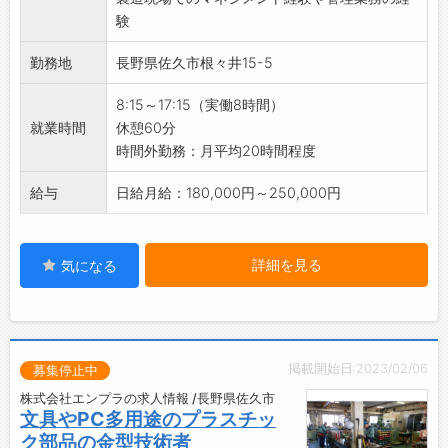
【入社後の流れ】
◆社会に貢献する企業活動
験
未経験者でも丁寧に指導致します。
・『プラスチックで豊かな社会を創造する』こ
すこしずつ業務範囲を広げていって頂きます。
とをモットーとして掲げ、企業活動に取り組ん
勤務地
長野県佐久市根々井15-5
でいます。
8:15～17:15（実働8時間）
・企業活動の全てが、社員や関係者全ての人々
就業時間
休憩60分
の幸福度を向上させるためのものであると考え
時間外勤務：月平均20時間程度
ています。
◆働く喜びと誇り
給与
日給月給：180,000円～250,000円
・人生のうち大半を過ごす職場が、社員にとっ
て『喜びと誇り』を持てる場所にするため、環
境づくりに努めています。
詳細を見る
気になる
・社員一人ひとりが、自らの仕事に誇りを持て
るような職場づくりを進めています。
【働き方に関して】
◇年間休日120日以上◎
・プライベートも充実！メリハリをつけて働け
掲載開始日:2023/02/06
募集停止中
ます。
株式会社エンプラの求人情報 /長野県佐久市
◇土日祝休み♪
文具やPC多用途のプラスチッ
・しっかり休んでリフレッシュできます＾＾
ク部品の金型技術者