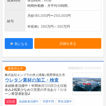
就業時間
休憩時間：60分
で取得可能なのでご安心ください♪
時間外勤務：月平均16時間...
【うれしい週4日勤務♪（土日＋平日1日休
み）】
月給185,000円〜250,000円
・土日休みに加えて平日にもお休みがあるた
給与
め、無理なく働ける勤務スタイルです。
年収例）260万円～350万円
・役所や銀行、通院などの予定も立てやすく、
プライベートも充実できます！
【やりがい】
詳細を見る
気になる
・日常生活で使われる製品づくりに携われる、
やりがいのある仕事です。
【企業について】
◇社会に貢献する企業活動
掲載開始日:2026/04/05
・『プラスチックで豊かな社会を創造する』こ
募集停止中
とをモットーとして掲げ、企業活動に取り組ん
株式会社エンプラの求人情報 /長野県佐久市
でいます。
ウレタン素材の加工・検査
・企業活動の全てが、社員や関係者全ての人々
未経験者活躍中！年間休日120日◎土日祝
休み♪残業少なめ◎充実の手当あり！IUタ
の幸福度を向上させるためのものであると考え
ーン希望者歓迎♪
ています。
◇働く喜びと誇り
正社員
未経験者活躍中
学歴不問
男性活躍中