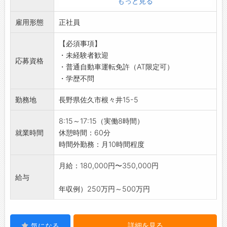
もっと見る
と発展させた管理手法）へと発展させ、全社一
・業務を通じて、社会全体に貢献している実感
・出荷業務（個数確認、梱包、出荷業務）
丸となって品質管理の向上を図っています。
を得られます♪
雇用形態
【おすすめポイント】
正社員
・製造工程だけでなく、全ての部門が連携し、
◆製品への思い入れ！
◇年間休日120日以上＆土日祝休み♪
企業全体で高品質を目指しています。
・「この製品がどんな商品となり、どのような
【必須事項】
・プライベートも充実！しっかり休んでリフレ
・11月を「改善提案強化月間」と設定し、社員
人々に使われるのだろう？」と想像すること
・未経験者歓迎
ッシュできます◎
応募資格
からの改善提案を積極的に募集しています。
で、製造過程における責任感がより一層強まり
・普通自動車運転免許（AT限定可）
◇残業は月10時間程度と少なめ！
・社外発表大会にも積極的に参加し、他社との
ます。
・学歴不問
・ワークライフバランスを大切にしながら、無
情報交換や学びの機会を得ています。
・携わった製品が誰かの日常を支えていると感
理なく働ける環境です♪
変更範囲：会社の定める業務の範囲
勤務地
長野県佐久市根々井15-5
じられ、やりがいあふれるお仕事です！
【研修制度】
【社風】
◆充実した研修とサポート体制◎
8:15～17:15（実働8時間）
◇社会に貢献する企業活動
・OJTやOff-JTを通じて、実務に即した研修を
就業時間
休憩時間：60分
・『プラスチックで豊かな社会を創造する』こ
行い、社員の育成に力を入れています。
時間外勤務：月10時間程度
とをモットーとして掲げ、企業活動に取り組ん
・専門知識を深め、確実にキャリアアップを図
でいます。
れる職場です。
月給：180,000円〜350,000円
・企業活動の全てが、社員や関係者全ての人々
・フォロー体制も整っており、安心して業務に
給与
の幸福度を向上させるためのものであると考え
取り組むことができます。
年収例）250万円～500万円
ています。
【ステップアップ】
◇働く喜びと誇り
◇未来を見据えた成長環境！
・人生のうち大半を過ごす職場が、社員にとっ
・未来の暮らしをより良くするために、日々の
詳細を見る
気になる