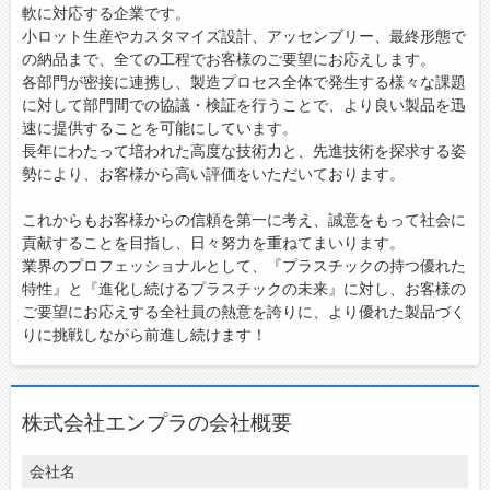
軟に対応する企業です。
お問い合わせ
小ロット生産やカスタマイズ設計、アッセンブリー、最終形態で
よくあるご質問
の納品まで、全ての工程でお客様のご要望にお応えします。
各部門が密接に連携し、製造プロセス全体で発生する様々な課題
に対して部門間での協議・検証を行うことで、より良い製品を迅
速に提供することを可能にしています。
長年にわたって培われた高度な技術力と、先進技術を探求する姿
勢により、お客様から高い評価をいただいております。
これからもお客様からの信頼を第一に考え、誠意をもって社会に
貢献することを目指し、日々努力を重ねてまいります。
業界のプロフェッショナルとして、『プラスチックの持つ優れた
特性』と『進化し続けるプラスチックの未来』に対し、お客様の
ご要望にお応えする全社員の熱意を誇りに、より優れた製品づく
りに挑戦しながら前進し続けます！
株式会社エンプラの会社概要
会社名