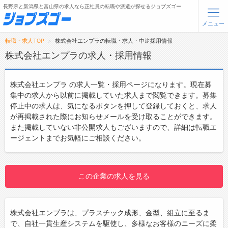
長野県と新潟県と富山県の求人なら正社員の転職や派遣が探せるジョブズゴー
メニュー
転職・求人TOP
株式会社エンプラの転職・求人・中途採用情報
無料会員登録
ログイン
株式会社エンプラの求人・採用情報
メニュー
株式会社エンプラ の求人一覧・採用ページになります。現在募
集中の求人から以前に掲載していた求人まで閲覧できます。募集
トップ
停止中の求人は、気になるボタンを押して登録しておくと、求人
が再掲載された際にお知らせメールを受け取ることができます。
詳細情報で求人を探す
また掲載していない非公開求人もございますので、詳細は転職エ
ージェントまでお気軽にご相談ください。
転職支援サービスについて
転職ノウハウ(応募書類の書き方・面接対策など)
この企業の求人を見る
転職・採用コラム
ジョブズゴーについて
株式会社エンプラは、プラスチック成形、金型、組立に至るま
で、自社一貫生産システムを駆使し、多様なお客様のニーズに柔
会社概要