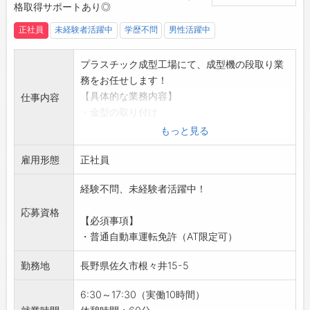
格取得サポートあり◎
ています。
◇働く喜びと誇り
正社員
未経験者活躍中
学歴不問
男性活躍中
・人生のうち大半を過ごす職場が、社員にとっ
て『喜びと誇り』を持てる場所にするため、環
プラスチック成型工場にて、成型機の段取り業
境づくりに努めています。
務をお任せします！
・社員一人ひとりが、自らの仕事に誇りを持て
【具体的な業務内容】
仕事内容
るような職場づくりを進めています。
・金型の取り付け
【こんな方におすすめ！】
・条件表をもとに、成型機へタッチパネル式で
もっと見る
◇平日にちょっとお休みが欲しい方
数値入力（機械設定）
◆安定した環境で腰を据えて働きたい方
雇用形態
・製品が規格通りに成型されるか確認、修正
正社員
◇プラスチック製品の製造に興味がある方
・量産加工品の抜き取り検査
◆モノづくりのスキルをイチから学びたい方
経験不問、未経験者活躍中！
・その他、プラスチック成型に関わる付随業務
◇ワークライフバランスを大切にしたい方
【未経験OK◎】
応募資格
変更範囲：会社の定める業務（生産業務）
【必須事項】
・学歴不問！経験不問！無資格活躍中！
・普通自動車運転免許（AT限定可）
・フォロー体制が整っているので、未経験でも
安心！
勤務地
長野県佐久市根々井15-5
【資格取得サポートあり】
■クレーン・玉掛けの資格は不要です！
6:30～17:30（実働10時間）
・免許をお持ちでない方は、入社後に会社負担