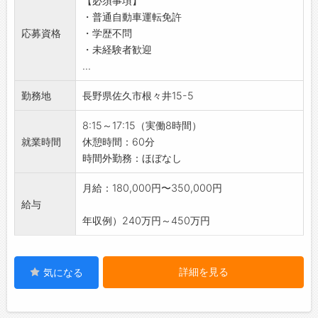
【必須事項】
・日々の生活に欠かせないプラスチック製品の
の幸福度を向上させるためのものであると考え
変更範囲：会社の定める業務の範囲
・普通自動車運転免許
製造に携わることができます。
ています。
応募資格
・学歴不問
・業務を通じて、社会全体に貢献している実感
◆働く喜びと誇り
・未経験者歓迎
を得られます♪
・人生のうち大半を過ごす職場が、社員にとっ
...
◇製品への思い入れ！
て『喜びと誇り』を持てる場所にするため、環
・「この製品がどんな商品となり、どのような
境づくりに努めています。
勤務地
長野県佐久市根々井15-5
人々に使われるのだろう？」と想像すること
・社員一人ひとりが、自らの仕事に誇りを持て
で、製造過程における責任感がより一層強まり
るような職場づくりを進めています。
8:15～17:15（実働8時間）
ます。
【働き方に関して】
就業時間
休憩時間：60分
・携わった製品が誰かの日常を支えていると感
◇年間休日120日以上◎
時間外勤務：ほぼなし
じられ、やりがいあふれるお仕事です◎
・プライベートも充実！メリハリをつけて働け
【研修制度】
ます。
月給：180,000円〜350,000円
◆充実した研修とサポート体制
◇土日祝休み♪
給与
・OJTやOff-JTを通じて、実務に即した研修を
・しっかり休んでリフレッシュできます＾＾
年収例）240万円～450万円
行い、社員の育成に力を入れています。
◇残業ほぼなし◎
・専門知識を深め、確実にキャリアアップを図
・ワークライフバランスを大切にしながら、無
れる職場です。
理なく働ける環境です！
詳細を見る
気になる
・フォロー体制も整っており、安心して業務に
取り組むことができます。
【ステップアップ】