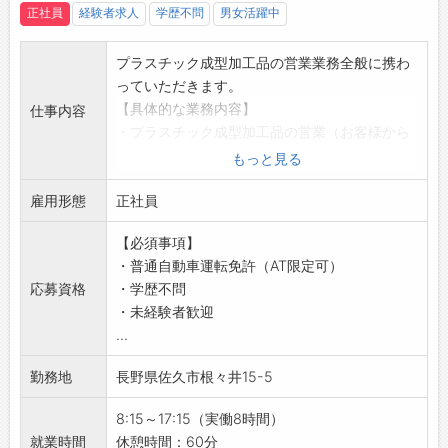
・製造工程だけでなく、全ての部門が連携し、
正社員
経験者求人
学歴不問
男女活躍中
・プラスチックに興味がある方や、プラスチッ
企業全体で高品質を目指しています。
クのプロを目指す方にとって、理想的な環境が
・11月を「改善提案強化月間」と設定し、社員
プラスチック成型加工品の営業業務全般に携わ
整っています。
からの改善提案を積極的に募集しています。
っていただきます。
・自身の成長が、会社の成長につながります◎
・社外発表大会にも積極的に参加し、他社との
【具体的な業務内容】
仕事内容
【社風】
情報交換や学びの機会を得ています。
・プラスチック成型加工品の営業（お客様から
◆社会に貢献する企業活動
変更範囲：会社の定める業務の範囲
の問い合わせに対する、提案営業がメインとな
もっと見る
・『プラスチックで豊かな社会を創造する』こ
ります。）
とをモットーとして掲げ、企業活動に取り組ん
雇用形態
・見積りなどの書類作成業務
正社員
でいます。
・受注から納品までのお客様対応 など
・企業活動の全てが、社員や関係者全ての人々
【必須事項】
※日本全国のお客様が対象のため、宿泊を伴う
の幸福度を向上させるためのものであると考え
・普通自動車運転免許（AT限定可）
出張の対応もございます。
ています。
応募資格
・学歴不問
※将来的に、新規営業もお願いする場合がござ
◆働く喜びと誇り
・未経験者歓迎
います。
・人生のうち大半を過ごす職場が、社員にとっ
...
【入社後のイメージ】
て『喜びと誇り』を持てる場所にするため、環
・まずは在籍する営業のサポート業務や同行に
境づくりに努めています。
勤務地
長野県佐久市根々井15-5
て業務を習得していただきます。
・社員一人ひとりが、自らの仕事に誇りを持て
・しっかりと業務が習得できた段階で、徐々に
るような職場づくりを進めています。
8:15～17:15（実働8時間）
お客様を担当していただきます。
就業時間
休憩時間：60分