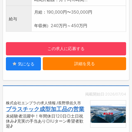
◇製品への思い入れ！
◆『至上品質』を徹底！
・「この製品がどんな商品となり、どのような
・製品設計→試作→量産前までのプロセスの初
月給：190,000円〜350,000円
人々に使われるのだろう？」と想像すること
期段階から品質保証を構築し、安定したクオリ
給与
で、製造過程における責任感がより一層強まり
ティを実現しています。
年収例）240万円～450万円
ます。
・各工程を専門化し、より一層の品質と技術の
・携わった製品が誰かの日常を支えていると感
強化を図り、お客様にご満足をいただける製品
じられ、やりがいあふれるお仕事です！
を提供しています。
この求人に応募する
【研修制度】
◆QCサークル活動（QC＝Quality Control（品
◆充実した研修とサポート体制◎
質管理））
詳細を見る
気になる
・OJTやOff-JTを通じて、実務に即した研修を
・1970年から始まったQCサークル活動によ
行い、社員の育成に力を入れています。
り、職場の管理・改善を継続的に行っていま
・専門知識を深め、確実にキャリアアップを図
す。
れる職場です。
・現場の創意工夫を活かし、品質保持と改善に
・フォロー体制も整っており、安心して業務に
取り組んできました。
掲載開始日:2026/07/04
取り組むことができます。
・TQC（製造工程のみならず、全社の各部門が
株式会社エンプラの求人情報 /長野県佐久市
【ステップアップ】
連携をとり行う品質管理活動）からTQM（TQC
プラスチック成型加工品の営業
◇未来を見据えた成長環境！
を基盤とし、さらにその考え方を業務や経営へ
未経験者活躍中！年間休日120日◎土日祝
・未来の暮らしをより良くするために、日々の
と発展させた管理手法）へと発展させ、全社一
休み♪充実の手当あり◎IUターン希望者歓
業務において努力と挑戦を続けることができる
迎♪
丸となって品質管理の向上を図っています。
職場です。