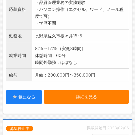
境づくりに努めています。
・品質管理業務の実務経験
◆品質検査
・社員一人ひとりが、自らの仕事に誇りを持て
応募資格
・パソコン操作（エクセル、ワード、メール程
・各種測定機器類を使用しての検査
るような職場づくりを進めています。
度で可）
◆体制構築
【働き方に関して】
・学歴不問
・不良品の発生原因の分析
◇年間休日120日以上◎
・再発防止策の策定
勤務地
長野県佐久市根々井15-5
・プライベートも充実！メリハリをつけて働け
◆工程改善
ます。
・製造工程の各段階での品質管理の実施、工程
8:15～17:15（実働8時間）
◇土日祝休み♪
の改善
就業時間
休憩時間：60分
・しっかり休んでリフレッシュできます＾＾
【やりがい】
時間外勤務：ほぼなし
◇残業ほぼなし◎
◇生活必需品の製造に貢献できる！
・ワークライフバランスを大切にしながら、無
・日々の生活に欠かせないプラスチック製品の
給与
月給：200,000円〜350,000円
理なく働ける環境です！
製造に携わることができます。
・業務を通じて、社会全体に貢献している実感
を得られます♪
詳細を見る
気になる
◇製品への思い入れ！
・「この製品がどんな商品となり、どのような
人々に使われるのだろう？」と想像すること
で、製造過程における責任感がより一層強まり
掲載開始日:2023/02/06
ます。
募集停止中