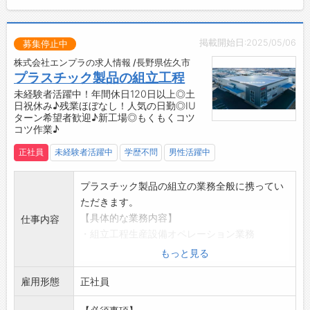
強化を図り、お客様にご満足をいただける製品
・専門知識を深め、確実にキャリアアップを図
を提供しています。
れる職場です。
◆QCサークル活動（QC＝Quality Control（品
掲載開始日:2025/05/06
・フォロー体制も整っており、安心して業務に
募集停止中
質管理））
取り組むことができます。
株式会社エンプラの求人情報 /長野県佐久市
・1970年から始まったQCサークル活動によ
【ステップアップ】
プラスチック製品の組立工程
り、職場の管理・改善を継続的に行っていま
◇未来を見据えた成長環境！
未経験者活躍中！年間休日120日以上◎土
す。
日祝休み♪残業ほぼなし！人気の日勤◎IU
・未来の暮らしをより良くするために、日々の
ターン希望者歓迎♪新工場◎もくもくコツ
・現場の創意工夫を活かし、品質保持と改善に
業務において努力と挑戦を続けることができる
コツ作業♪
取り組んできました。
職場です。
・TQC（製造工程のみならず、全社の各部門が
正社員
未経験者活躍中
学歴不問
男性活躍中
・プラスチックに興味がある方や、プラスチッ
連携をとり行う品質管理活動）からTQM（TQC
クのプロを目指す方にとって、理想的な環境が
を基盤とし、さらにその考え方を業務や経営へ
プラスチック製品の組立の業務全般に携ってい
整っています。
と発展させた管理手法）へと発展させ、全社一
ただきます。
・自身の成長が、会社の成長につながります◎
丸となって品質管理の向上を図っています。
【具体的な業務内容】
【社風】
仕事内容
・製造工程だけでなく、全ての部門が連携し、
・組立工程生産設備オペレーション業務
◆社会に貢献する企業活動
企業全体で高品質を目指しています。
・加工条件の入力と出来栄え品質確認
・『プラスチックで豊かな社会を創造する』こ
もっと見る
・11月を「改善提案強化月間」と設定し、社員
・製品組立および品質確認
とをモットーとして掲げ、企業活動に取り組ん
からの改善提案を積極的に募集しています。
雇用形態
【やりがい】
正社員
でいます。
・社外発表大会にも積極的に参加し、他社との
◇生活必需品の製造に貢献できる！
・企業活動の全てが、社員や関係者全ての人々
情報交換や学びの機会を得ています。