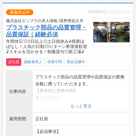
◇未来を見据えた成長環境！
掲載開始日:2024/12/22
・未来の暮らしをより良くするために、日々の
募集停止中
業務において努力と挑戦を続けることができる
株式会社エンプラの求人情報 /長野県佐久市
職場です。
プラスチック部品の品質管理・
・プラスチックに興味がある方や、プラスチッ
品質保証｜経験必須
クのプロを目指す方にとって、理想的な環境が
年間休日120日以上◎土日祝休み♪残業ほ
ぼなし！人気の日勤◎IUターン希望者歓迎
整っています。
♪スキルを活かせる！制服貸与◎新工場♪
・自身の成長が、会社の成長につながります◎
【社風】
正社員
経験者求人
学歴不問
男女活躍中
◆社会に貢献する企業活動
・『プラスチックで豊かな社会を創造する』こ
プラスチック部品の品質管理や品質保証の業務
とをモットーとして掲げ、企業活動に取り組ん
全般に携っていただきます。
でいます。
【具体的な業務内容】
仕事内容
・企業活動の全てが、社員や関係者全ての人々
◆お客様窓口
の幸福度を向上させるためのものであると考え
・お客様からの品質に関する問い合わせやクレ
もっと見る
ています。
ーム対応
◆働く喜びと誇り
雇用形態
◆規格・基準決め
正社員
・人生のうち大半を過ごす職場が、社員にとっ
・製品の品質基準や仕様の設定
て『喜びと誇り』を持てる場所にするため、環
【必須事項】
・品質管理計画