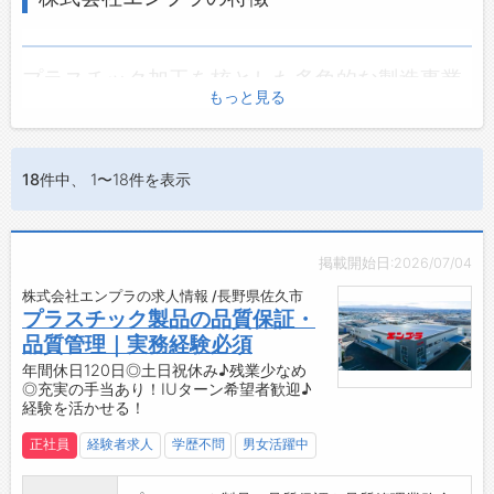
プラスチック加工を核とした多角的な製造事業
もっと見る
株式会社エンプラは、長野県佐久市に本社を置く製造業専門の企
業です。主な事業内容はプラスチック射出成形を中心に、射出成
形用金型の設計・開発・製造、さらにウォータージェット部品加
工および組立加工品の製造販売まで幅広く手がけています。単な
18件
中、 1〜18件を表示
る成形加工にとどまらず、金型の内製から組立まで一貫した製造
体制を持つ点が特徴です。1960年の設立以来、製造業としての
専門性を磨き続けてきた企業です。
掲載開始日:2026/07/04
株式会社エンプラの求人情報 /長野県佐久市
ISO 9001取得による品質管理体制
プラスチック製品の品質保証・
同社はISO 9001の認証を取得しており、組織的かつ体系的な品
品質管理｜実務経験必須
質管理体制を整えています。国際規格に基づく品質マネジメント
年間休日120日◎土日祝休み♪残業少なめ
の実践は、取引先への信頼性を高めるとともに、社内の業務プロ
◎充実の手当あり！IUターン希望者歓迎♪
セスの標準化にも寄与しています。製造業において品質の安定性
経験を活かせる！
は競争力の根幹であり、この認証取得は同社が継続的な品質改善
正社員
経験者求人
学歴不問
男女活躍中
に取り組んでいることの証明といえます。