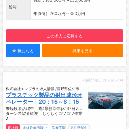
月給：185,000円〜250,000円
があり、経験やスキルに応じた待遇が設定されています。休日は
・フォロー体制も整っており、安心して業務に
給与
土日祝休みを基本としつつ、職種によっては夜勤シフトも存在し
取り組むことができます。
年収例）260万円～350万円
ます。年間休日数は求人により120日〜167日と幅があるため、
【ステップアップ】
応募職種ごとに最新の募集要項を確認することが重要です。社会
◇未来を見据えた成長環境！
保険完備（雇用・労災・健康・厚生）、通勤手当実費支給、財形
・未来の暮らしをより良くするために、日々の
貯蓄なども整備されています。
この求人に応募する
業務において努力と挑戦を続けることができる
職場です。
IUターン歓迎と長野・佐久エリアへの転職支援
詳細を見る
気になる
・プラスチックに興味がある方や、プラスチッ
本社は長野県佐久市根々井に位置し、最寄り駅として北中込駅が
クのプロを目指す方にとって、理想的な環境が
近いとされています。求人情報ではIUターン歓迎の記載が見ら
整っています。
れ、都市部から地方への移住・転職を検討している方にも門戸を
・自身の成長が、会社の成長につながります◎
開いています。自然豊かな長野県での生活を希望しながら製造業
【やりがい】
でのキャリアを積みたい方にとって、選択肢の一つとなり得る企
掲載開始日:2026/07/04
◆生活必需品の製造に貢献できる！
業です。実際の通勤ルートや移住サポートの有無は直接確認する
株式会社エンプラの求人情報 /長野県佐久市
・日々の生活に欠かせないプラスチック製品の
ことをお勧めします。
プラスチック製品の射出成形オ
製造に携わることができます。
ペレーター｜20：15～8：15
・業務を通じて、社会全体に貢献している実感
未経験者活躍中！週4勤務◎年休167日♪IU
を得られます♪
ターン希望者歓迎！もくもくコツコツ作業
◆製品への思い入れ！
♪
・「この製品がどんな商品となり、どのような
正社員
未経験者活躍中
学歴不問
男性活躍中