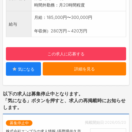
【おすすめポイント】
時間外勤務：月20時間程度
◇年間休日120日以上＆土日祝休み♪
・プライベートも充実！しっかり休んでリフレ
月給：185,000円〜300,000円
ッシュできます◎
給与
【研修制度】
年収例）280万円～420万円
◆充実した研修とサポート体制◎
・OJTやOff-JTを通じて、実務に即した研修を
行い、社員の育成に力を入れています。
この求人に応募する
・専門知識を深め、確実にキャリアアップを図
れる職場です。
詳細を見る
気になる
・フォロー体制も整っており、安心して業務に
取り組むことができます。
【ステップアップ】
◇未来を見据えた成長環境！
以下の求人は募集停止中となります。
・未来の暮らしをより良くするために、日々の
「気になる」ボタンを押すと、求人の再掲載時にお知らせ
業務において努力と挑戦を続けることができる
します。
職場です。
・プラスチックに興味がある方や、プラスチッ
掲載開始日:2026/05/20
募集停止中
クのプロを目指す方にとって、理想的な環境が
整っています。
株式会社エンプラの求人情報 /長野県佐久市