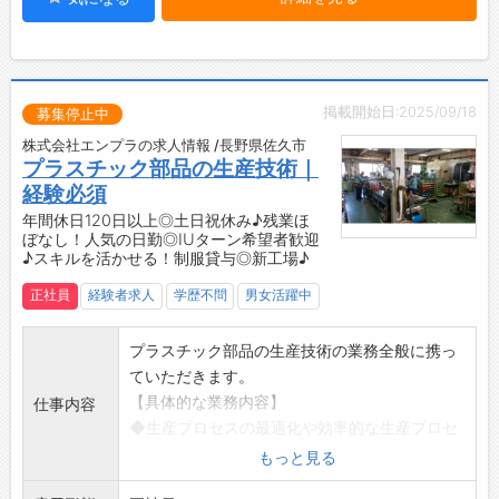
て『喜びと誇り』を持てる場所にするため、環
業務において努力と挑戦を続けることができる
境づくりに努めています。
職場です。
・社員一人ひとりが、自らの仕事に誇りを持て
・プラスチックに興味がある方や、プラスチッ
るような職場づくりを進めています。
クのプロを目指す方にとって、理想的な環境が
【品質管理について】
掲載開始日:2025/09/18
整っています。
募集停止中
◆『至上品質』を徹底！
・自身の成長が、会社の成長につながります◎
株式会社エンプラの求人情報 /長野県佐久市
・製品設計→試作→量産前までのプロセスの初
【やりがい】
プラスチック部品の生産技術｜
期段階から品質保証を構築し、安定したクオリ
◆生活必需品の製造に貢献できる！
経験必須
ティを実現しています。
・日々の生活に欠かせないプラスチック製品の
年間休日120日以上◎土日祝休み♪残業ほ
・各工程を専門化し、より一層の品質と技術の
ぼなし！人気の日勤◎IUターン希望者歓迎
製造に携わることができます。
♪スキルを活かせる！制服貸与◎新工場♪
強化を図り、お客様にご満足をいただける製品
・業務を通じて、社会全体に貢献している実感
を提供しています。
を得られます♪
正社員
経験者求人
学歴不問
男女活躍中
◆QCサークル活動（QC＝Quality Control（品
◆製品への思い入れ！
質管理））
・「この製品がどんな商品となり、どのような
プラスチック部品の生産技術の業務全般に携っ
・1970年から始まったQCサークル活動によ
人々に使われるのだろう？」と想像すること
ていただきます。
り、職場の管理・改善を継続的に行っていま
で、製造過程における責任感がより一層強まり
【具体的な業務内容】
仕事内容
す。
ます。
◆生産プロセスの最適化や効率的な生産プロセ
・現場の創意工夫を活かし、品質保持と改善に
・携わった製品が誰かの日常を支えていると感
スの設計
もっと見る
取り組んできました。
じられ、やりがいあふれるお仕事です！
◆治具の設計
・TQC（製造工程のみならず、全社の各部門が
【社風】