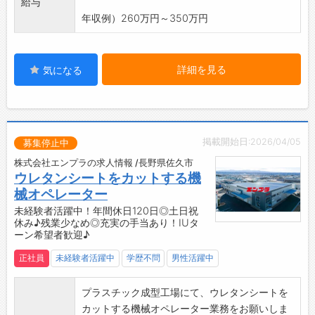
給与
・専門知識を深め、確実にキャリアアップを図
年収例）260万円～350万円
れる職場です。
・フォロー体制も整っており、安心して業務に
取り組むことができます。
詳細を見る
気になる
【ステップアップ】
◇未来を見据えた成長環境！
・未来の暮らしをより良くするために、日々の
業務において努力と挑戦を続けることができる
掲載開始日:2026/04/05
職場です。
募集停止中
・プラスチックに興味がある方や、プラスチッ
株式会社エンプラの求人情報 /長野県佐久市
クのプロを目指す方にとって、理想的な環境が
ウレタンシートをカットする機
整っています。
械オペレーター
・自身の成長が、会社の成長につながります◎
未経験者活躍中！年間休日120日◎土日祝
休み♪残業少なめ◎充実の手当あり！IUタ
【やりがい】
ーン希望者歓迎♪
◆生活必需品の製造に貢献できる！
・日々の生活に欠かせないプラスチック製品の
正社員
未経験者活躍中
学歴不問
男性活躍中
製造に携わることができます。
・業務を通じて、社会全体に貢献している実感
プラスチック成型工場にて、ウレタンシートを
を得られます♪
カットする機械オペレーター業務をお願いしま