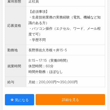
雇用形態
◆各種測定機器類の取り扱い
正社員
連携をとり行う品質管理活動）からTQM（TQC
◇社会に貢献する企業活動
◆工程設計や改善
を基盤とし、さらにその考え方を業務や経営へ
・『プラスチックで豊かな社会を創造する』こ
【必須事項】
◆お客様窓口業務 など
と発展させた管理手法）へと発展させ、全社一
とをモットーとして掲げ、企業活動に取り組ん
・生産技術業務の実務経験（電気、機械など知
【やりがい】
丸となって品質管理の向上を図っています。
でいます。
識のある方）
◇生活必需品の製造に貢献できる！
応募資格
・製造工程だけでなく、全ての部門が連携し、
・企業活動の全てが、社員や関係者全ての人々
・パソコン操作（エクセル、ワード、メール程
・日々の生活に欠かせないプラスチック製品の
企業全体で高品質を目指しています。
の幸福度を向上させるためのものであると考え
度で可）
製造に携わることができます。
・11月を「改善提案強化月間」と設定し、社員
ています。
・学歴不問
・業務を通じて、社会全体に貢献している実感
からの改善提案を積極的に募集しています。
◇働く喜びと誇り
を得られます♪
・社外発表大会にも積極的に参加し、他社との
勤務地
長野県佐久市根々井15-5
・人生のうち大半を過ごす職場が、社員にとっ
◇製品への思い入れ！
情報交換や学びの機会を得ています。
て『喜びと誇り』を持てる場所にするため、環
・「この製品がどんな商品となり、どのような
8:15～17:15（実働8時間）
変更範囲：会社の定める業務の範囲
境づくりに努めています。
人々に使われるのだろう？」と想像すること
就業時間
休憩時間：60分
・社員一人ひとりが、自らの仕事に誇りを持て
で、製造過程における責任感がより一層強まり
時間外勤務：ほぼなし
るような職場づくりを進めています。
ます。
【品質管理について】
・携わった製品が誰かの日常を支えていると感
給与
月給：200,000円〜350,000円
◆『至上品質』を徹底！
じられ、やりがいあふれるお仕事です◎
・製品設計→試作→量産前までのプロセスの初
【研修制度】
期段階から品質保証を構築し、安定したクオリ
◆充実した研修とサポート体制
詳細を見る
気になる
ティを実現しています。
・OJTやOff-JTを通じて、実務に即した研修を
・各工程を専門化し、より一層の品質と技術の
行い、社員の育成に力を入れています。