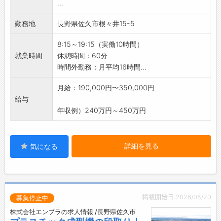
...
の幸福度を向上させるためのものであると考え
【やりがい】
ています。
◇生活必需品の製造に貢献できる！
勤務地
長野県佐久市根々井15-5
◇働く喜びと誇り
・日々の生活に欠かせないプラスチック製品の
・人生のうち大半を過ごす職場が、社員にとっ
製造に携わることができます。
8:15～19:15（実働10時間）
て『喜びと誇り』を持てる場所にするため、環
・業務を通じて、社会全体に貢献している実感
就業時間
休憩時間：60分
境づくりに努めています。
を得られます♪
時間外勤務：月平均16時間...
・社員一人ひとりが、自らの仕事に誇りを持て
◇製品への思い入れ！
るような職場づくりを進めています。
・「この製品がどんな商品となり、どのような
月給：190,000円〜350,000円
【品質管理について】
人々に使われるのだろう？」と想像すること
給与
◆『至上品質』を徹底！
で、製造過程における責任感がより一層強まり
年収例）240万円～450万円
・製品設計→試作→量産前までのプロセスの初
ます。
期段階から品質保証を構築し、安定したクオリ
・携わった製品が誰かの日常を支えていると感
ティを実現しています。
じられ、やりがいあふれるお仕事です！
詳細を見る
気になる
・各工程を専門化し、より一層の品質と技術の
【研修制度】
強化を図り、お客様にご満足をいただける製品
◆充実した研修とサポート体制◎
を提供しています。
・OJTやOff-JTを通じて、実務に即した研修を
◆QCサークル活動（QC＝Quality Control（品
行い、社員の育成に力を入れています。
質管理））
掲載開始日:2026/05/20
・専門知識を深め、確実にキャリアアップを図
募集停止中
・1970年から始まったQCサークル活動によ
れる職場です。
株式会社エンプラの求人情報 /長野県佐久市
り、職場の管理・改善を継続的に行っていま
・フォロー体制も整っており、安心して業務に