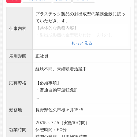
人々に使われるのだろう？」と想像すること
で、製造過程における責任感がより一層強まり
プラスチック製品の射出成型の業務全般に携っ
ます。
ていただきます。
・携わった製品が誰かの日常を支えていると感
【具体的な業務内容】
仕事内容
じられ、やりがいあふれるお仕事です！
・射出成形機の金型取り付け、取り外し
【社風】
・成形条件の入力と出来栄え品質確認
もっと見る
◇社会に貢献する企業活動
・成形機オペレーション業務
・『プラスチックで豊かな社会を創造する』こ
雇用形態
【未経験OK！】
正社員
とをモットーとして掲げ、企業活動に取り組ん
・フォロー体制が整っているので、未経験でも
でいます。
経験不問、未経験者活躍中！
安心♪
・企業活動の全てが、社員や関係者全ての人々
【働きやすい職場環境◎】
の幸福度を向上させるためのものであると考え
応募資格
【必須事項】
・週4日勤務（土日＋平日1日休み）で、しっか
ています。
・普通自動車運転免許
りリフレッシュ！
◇働く喜びと誇り
...
【やりがい】
・人生のうち大半を過ごす職場が、社員にとっ
◇生活必需品の製造に貢献できる！
て『喜びと誇り』を持てる場所にするため、環
勤務地
長野県佐久市根々井15-5
・日々の生活に欠かせないプラスチック製品の
境づくりに努めています。
製造に携わることができます。
・社員一人ひとりが、自らの仕事に誇りを持て
20:15～7:15（実働10時間）
・業務を通じて、社会全体に貢献している実感
るような職場づくりを進めています。
就業時間
休憩時間：60分
を得られます♪
【品質管理について】
時間外勤務：月平均16時間...