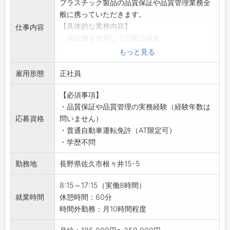
プラスチック製品の品質保証や品質管理業務全
中小規模ならではの幅広い業務経験
般に携っていただきます。
従業員数は約49名、資本金4,500万円の中小製造業です。少人数
【具体的な業務内容】
仕事内容
体制ゆえに部門間の距離が近く、射出成形オペレーター、金型設
・測定機を使用しての製品検査
計・製造、部品加工、組立、営業職など複数の職種が存在しま
・製品の企画や基準設定
もっと見る
す。大企業と比べて一人ひとりが担う業務範囲が広くなる傾向が
・工程改善
あり、多様なスキルを身につけられる環境が期待できます。ただ
雇用形態
・お客様の窓口対応 など
正社員
し、業務負荷や役割分担の実態は面接時に確認することが推奨さ
【おすすめポイント】
れます。
【必須事項】
◇年間休日120日以上＆土日祝休み♪
・品質保証や品質管理の実務経験（経験年数は
・プライベートも充実！しっかり休んでリフレ
地域に根ざした経営理念とSDGsへの取り組み
応募資格
問いません）
ッシュできます◎
同社の経営理念は「人を想い・人を喜ばせ・そして成長し続け
・普通自動車運転免許（AT限定可）
◇残業は月10時間程度と少なめ！
る」と掲げられており、人を中心に据えた経営姿勢がうかがえま
・学歴不問
・ワークライフバランスを大切にしながら、無
す。また、長野県のSDGs企業情報ページへの掲載があり、社会
理なく働ける環境です♪
的責任や持続可能な事業運営への意識も示されています。地域密
勤務地
長野県佐久市根々井15-5
【研修制度】
着型の製造企業として、地元経済や社会への貢献を重視する文化
◆充実した研修とサポート体制◎
が根付いていると考えられます。
8:15～17:15（実働8時間）
・OJTやOff-JTを通じて、実務に即した研修を
就業時間
休憩時間：60分
行い、社員の育成に力を入れています。
多様な雇用条件と福利厚生
時間外勤務：月10時間程度
・専門知識を深め、確実にキャリアアップを図
求人情報によると、営業職では月給185,000円〜300,000円の幅
れる職場です。