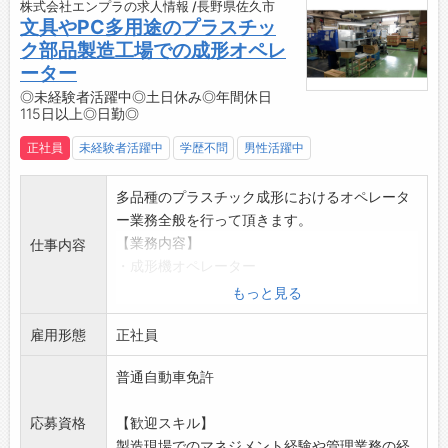
・携わった製品が誰かの日常を支えていると感
株式会社エンプラの求人情報 /長野県佐久市
じられ、やりがいあふれるお仕事です◎
文具やPC多用途のプラスチッ
【研修制度】
ク部品製造工場での成形オペレ
◆充実した研修とサポート体制
ーター
・OJTやOff-JTを通じて、実務に即した研修を
◎未経験者活躍中◎土日休み◎年間休日
115日以上◎日勤◎
行い、社員の育成に力を入れています。
・専門知識を深め、確実にキャリアアップを図
正社員
未経験者活躍中
学歴不問
男性活躍中
れる職場です。
・フォロー体制も整っており、安心して業務に
多品種のプラスチック成形におけるオペレータ
取り組むことができます。
ー業務全般を行って頂きます。
【ステップアップ】
【業務内容】
仕事内容
◇未来を見据えた成長環境！
・成形機オペレーター
・未来の暮らしをより良くするために、日々の
種類やロット数によって受け持つ機械は異なる
もっと見る
業務において努力と挑戦を続けることができる
為2台～10台ほどの機械を受け持ちます。
職場です。
雇用形態
アラートの処理や材料の交換など、慣れてきた
正社員
・プラスチックに興味がある方や、プラスチッ
ら設定の変更なども行います。
クのプロを目指す方にとって、理想的な環境が
普通自動車免許
・金型交換
整っています。
プラスチックを成形するにあたり金型交換と段
・自身の成長が、会社の成長につながります◎
応募資格
【歓迎スキル】
取り作業があります。
【社風】
製造現場でのマネジメント経験や管理業務の経