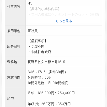
◆製品への思い入れ！
す。
仕事内容
・「この製品がどんな商品となり、どのような
【具体的な業務内容】
人々に使われるのだろう？」と想像すること
・専用の機械にウレタンシートのセット（畳1畳
で、製造過程における責任感がより一層強まり
分くらいのシートを重ねて機械に配置）※ウレ
もっと見る
ます。
タンですので重量はございません！
・携わった製品が誰かの日常を支えていると感
雇用形態
・加工内容に該当する、機械のボタンに振られ
正社員
じられ、やりがいあふれるお仕事です！
た数字を押して機械操作
【社風】
【必須事項】
・製品の検査（カット後の形状不良を省く）
◇社会に貢献する企業活動
応募資格
・学歴不問
※製品ごとに加工時間が異なるため（3分～5時
・『プラスチックで豊かな社会を創造する』こ
・未経験者歓迎
間30分）、加工時間中に組立などの別業務を行
とをモットーとして掲げ、企業活動に取り組ん
う可能性がございます。
勤務地
長野県佐久市根々井15-5
でいます。
【おすすめポイント】
・企業活動の全てが、社員や関係者全ての人々
◇年間休日120日以上＆土日祝休み♪
8:15～17:15（実働8時間）
の幸福度を向上させるためのものであると考え
・プライベートも充実！しっかり休んでリフレ
就業時間
休憩時間：60分
ています。
ッシュできます◎
時間外勤務：月10時間程度
◇働く喜びと誇り
◇残業は月10時間程度と少なめ！
・人生のうち大半を過ごす職場が、社員にとっ
・ワークライフバランスを大切にしながら、無
月給：185,000円〜250,000円
て『喜びと誇り』を持てる場所にするため、環
理なく働ける環境です♪
給与
境づくりに努めています。
【研修制度】
年収例）260万円～350万円
・社員一人ひとりが、自らの仕事に誇りを持て