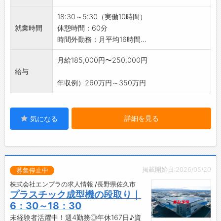
・人生のうち大半を過ごす職場が、社員にとっ
■クレーン・玉掛けの資格は不要です！
18:30～5:30（実働10時間）
て『喜びと誇り』を持てる場所にするため、環
・免許をお持ちでない方は、入社後に会社負担
就業時間
休憩時間：60分
境づくりに努めています。
で取得可能なのでご安心ください♪
時間外勤務：月平均16時間...
・社員一人ひとりが、自らの仕事に誇りを持て
【うれしい週4日勤務♪（土日＋平日1日休
るような職場づくりを進めています。
み）】
月給185,000円〜250,000円
・土日休みに加えて平日にもお休みがあるた
給与
め、無理なく働ける勤務スタイルです。
年収例）260万円～350万円
・役所や銀行、通院などの予定も立てやすく、
プライベートも充実できます！
【やりがい】
詳細を見る
気になる
・日常生活で使われる製品づくりに携われる、
やりがいのある仕事です。
【企業について】
◇社会に貢献する企業活動
掲載開始日:2026/05/20
・『プラスチックで豊かな社会を創造する』こ
募集停止中
とをモットーとして掲げ、企業活動に取り組ん
株式会社エンプラの求人情報 /長野県佐久市
でいます。
プラスチック成型機の段取り｜
・企業活動の全てが、社員や関係者全ての人々
6：30～18：30
の幸福度を向上させるためのものであると考え
未経験者活躍中！週4勤務◎年休167日♪資