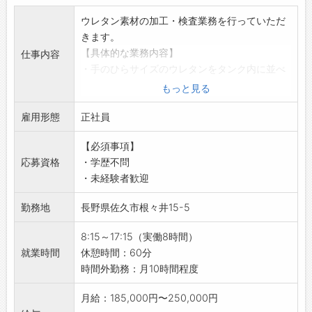
・人生のうち大半を過ごす職場が、社員にとっ
て『喜びと誇り』を持てる場所にするため、環
ウレタン素材の加工・検査業務を行っていただ
境づくりに努めています。
きます。
・社員一人ひとりが、自らの仕事に誇りを持て
【具体的な業務内容】
仕事内容
るような職場づくりを進めています。
・手のひらサイズのウレタンをタンク内に並べ
【こんな方におすすめ！】
て油を染み込ませます。
もっと見る
◇平日にちょっとお休みが欲しい方
・時間経過後に、重量などが基準値の中におさ
◆安定した環境で腰を据えて働きたい方
雇用形態
まっているかの検査を行います。
正社員
◇プラスチック製品の製造に興味がある方
※ゴム手袋を着用して業務を行います。
◆モノづくりのスキルをイチから学びたい方
【必須事項】
【おすすめポイント】
◇ワークライフバランスを大切にしたい方
応募資格
・学歴不問
◇年間休日120日以上＆土日祝休み♪
変更範囲：会社の定める業務（生産業務）
・未経験者歓迎
・プライベートも充実！しっかり休んでリフレ
ッシュできます◎
勤務地
長野県佐久市根々井15-5
◇残業は月10時間程度と少なめ！
・ワークライフバランスを大切にしながら、無
8:15～17:15（実働8時間）
理なく働ける環境です♪
就業時間
休憩時間：60分
【研修制度】
時間外勤務：月10時間程度
◆充実した研修とサポート体制◎
・OJTやOff-JTを通じて、実務に即した研修を
月給：185,000円〜250,000円
行い、社員の育成に力を入れています。