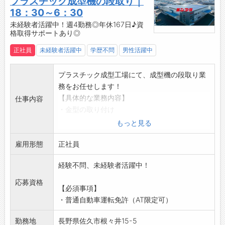
プラスチック成型機の段取り｜
す。
取り組むことができます。
18：30～6：30
・現場の創意工夫を活かし、品質保持と改善に
【ステップアップ】
未経験者活躍中！週4勤務◎年休167日♪資
取り組んできました。
格取得サポートあり◎
◇未来を見据えた成長環境！
・TQC（製造工程のみならず、全社の各部門が
・未来の暮らしをより良くするために、日々の
正社員
未経験者活躍中
学歴不問
男性活躍中
連携をとり行う品質管理活動）からTQM（TQC
業務において努力と挑戦を続けることができる
を基盤とし、さらにその考え方を業務や経営へ
職場です。
プラスチック成型工場にて、成型機の段取り業
と発展させた管理手法）へと発展させ、全社一
・プラスチックに興味がある方や、プラスチッ
務をお任せします！
丸となって品質管理の向上を図っています。
クのプロを目指す方にとって、理想的な環境が
【具体的な業務内容】
仕事内容
・製造工程だけでなく、全ての部門が連携し、
整っています。
・金型の取り付け
企業全体で高品質を目指しています。
・自身の成長が、会社の成長につながります◎
・条件表をもとに、成型機へタッチパネル式で
もっと見る
・11月を「改善提案強化月間」と設定し、社員
【社風】
数値入力（機械設定）
からの改善提案を積極的に募集しています。
◆社会に貢献する企業活動
雇用形態
・製品が規格通りに成型されるか確認、修正
正社員
・社外発表大会にも積極的に参加し、他社との
・『プラスチックで豊かな社会を創造する』こ
・量産加工品の抜き取り検査
情報交換や学びの機会を得ています。
とをモットーとして掲げ、企業活動に取り組ん
経験不問、未経験者活躍中！
・その他、プラスチック成型に関わる付随業務
変更範囲：会社の定める業務の範囲
でいます。
【未経験OK◎】
応募資格
・企業活動の全てが、社員や関係者全ての人々
【必須事項】
・学歴不問！経験不問！無資格活躍中！
の幸福度を向上させるためのものであると考え
・普通自動車運転免許（AT限定可）
・フォロー体制が整っているので、未経験でも
ています。
安心！
◆働く喜びと誇り
勤務地
長野県佐久市根々井15-5
【資格取得サポートあり】