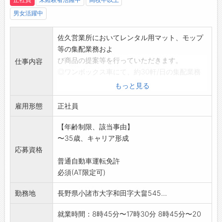
男女活躍中
佐久営業所においてレンタル用マット、モップ
等の集配業務およ
び商品の提案等を行っていただきます。
仕事内容
◎ワンボックス車にて、約30軒/日の集配業務
※引継ぎ、OJT研修のため、1ヶ月間社員が同乗
もっと見る
します。
雇用形態
◎顧客先は法人のみ
正社員
◎担当エリアは小諸市近郊の顧客
【年齢制限、該当事由】
◎入社後、勉強会や研修を経てから、新規獲得
〜35歳、キャリア形成
にもチャレンジ!
応募資格
※営業未経験者でも問題ございません。
普通自動車運転免許
【変更の範囲:変更なし】
必須(AT限定可)
勤務地
長野県小諸市大字和田字大畠545...
就業時間：8時45分〜17時30分 8時45分〜20