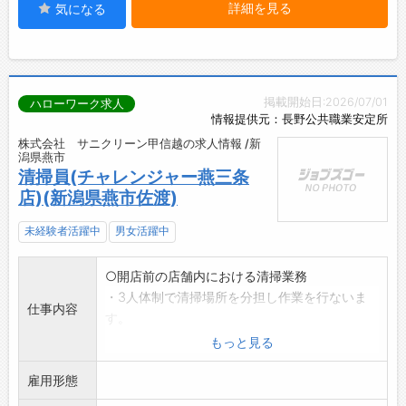
詳細を見る
気になる
掲載開始日:2026/07/01
ハローワーク求人
情報提供元：長野公共職業安定所
株式会社 サニクリーン甲信越の求人情報 /新
潟県燕市
清掃員(チャレンジャー燕三条
店)(新潟県燕市佐渡)
未経験者活躍中
男女活躍中
○開店前の店舗内における清掃業務
・3人体制で清掃場所を分担し作業を行ないま
仕事内容
す。
※基本的には掃き掃除、モップ掛けが主です
もっと見る
が、
雇用形態
一部機械清掃(自動洗浄機)があります
※当社ホームページもご覧ください。