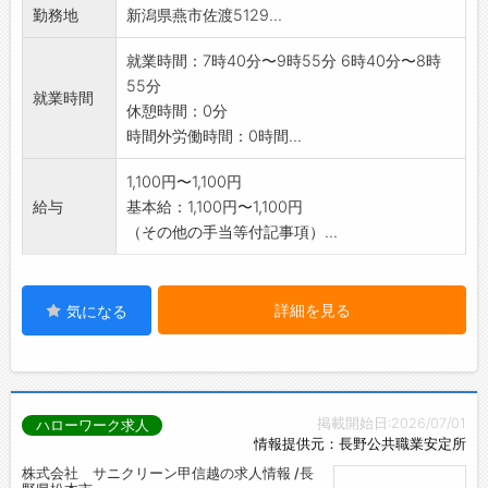
勤務地
新潟県燕市佐渡5129...
※60歳以上の方の応募も歓迎します。
【変更範囲:変更なし】
就業時間：7時40分〜9時55分 6時40分〜8時
55分
就業時間
休憩時間：0分
時間外労働時間：0時間...
1,100円〜1,100円
給与
基本給：1,100円〜1,100円
（その他の手当等付記事項）...
詳細を見る
気になる
掲載開始日:2026/07/01
ハローワーク求人
情報提供元：長野公共職業安定所
株式会社 サニクリーン甲信越の求人情報 /長