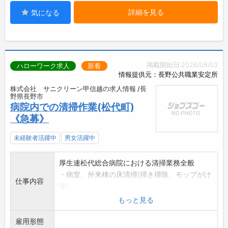
詳細を見る
気になる
掲載開始日:2026/08/03
ハローワーク求人
新着
情報提供元：長野公共職業安定所
株式会社 サニクリーン甲信越の求人情報 /長
野県長野市
病院内での清掃作業(松代町)
《急募》
未経験者活躍中
男女活躍中
厚生連松代総合病院における清掃業務全般
・病室、外来棟の床清掃(掃き掃除、モップがけ
仕事内容
等)
・洗面所、トイレ(女子トイレも有り)の清掃等
もっと見る
*15人前後の体制で行い、立ち作業が主です。
雇用形態
*現場直行・直帰の勤務です。