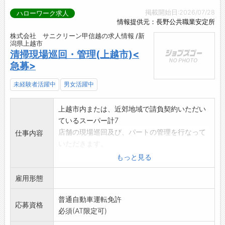
掲載開始日:2026/07/28
ハローワーク求人
情報提供元：長野公共職業安定所
株式会社 サニクリーン甲信越の求人情報 /新
潟県上越市
清掃現場巡回・管理(上越市)<
急募>
未経験者活躍中
男女活躍中
上越市内または、近郊地域で請負契約いただい
ているスーパー計7
店舗の現場巡回及び、パートの管理を行なって
仕事内容
いただきます。
またパートのお休み欠員状況に応じて代務も行
もっと見る
なっていただきます
雇用形態
※代務作業には女子トイレ清掃があります。
※未経験者でも丁寧に研修いたしますのでご安
普通自動車運転免許
心ください。
応募資格
必須(AT限定可)
※社用車を使用します。
【変更の可能性:無し】