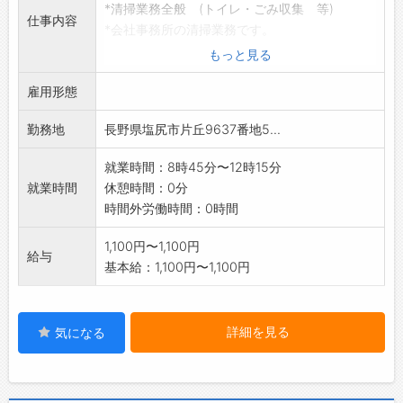
*清掃業務全般 (トイレ・ごみ収集 等)
仕事内容
*会社事務所の清掃業務です。
・共用部の清掃
もっと見る
・通路等のモップかけ等(機械は使用しません)
雇用形態
※使用の有無にかかわらず、女性トイレの清掃
もあります。
勤務地
長野県塩尻市片丘9637番地5...
【就業先への直接連絡はご遠慮ください】
*応募する方は、ハローワークの紹介状をお持ち
就業時間：8時45分〜12時15分
ください。
就業時間
休憩時間：0分
変更範囲:変更なし
時間外労働時間：0時間
1,100円〜1,100円
給与
基本給：1,100円〜1,100円
詳細を見る
気になる