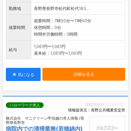
★入社後は弊社社員が研修を行いますので、
勤務地
長野県長野市松代町松代183...
未経験者であっても安心してご応募下さい。
【変更範囲:変更なし】
就業時間：7時50分〜11時50分
就業時間
休憩時間：0分
時間外労働時間：0時間
1,061円〜1,061円
給与
基本給：1,061円〜1,061円
詳細を見る
気になる
掲載開始日:2026/07/31
ハローワーク求人
情報提供元：長野公共職業安定所
株式会社 サニクリーン甲信越の求人情報 /長
野県長野市
病院内での清掃業務(若穂綿内)