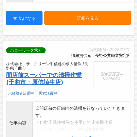
詳細を見る
気になる
掲載開始日:2026/07/31
ハローワーク求人
情報提供元：長野公共職業安定所
株式会社 サニクリーン甲信越の求人情報 /長
野県千曲市
開店前スーパーでの清掃作業
(千曲市・原信埴生店)
未経験者活躍中
男女活躍中
○開店前の店舗内の清掃を行なっていただきま
す。
・自動床洗浄機等を使用して床清掃作業
仕事内容
・ガラス・男女トイレ等の清掃作業
・5名体制で清掃作業を行ないます。