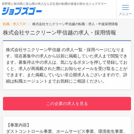
長野県と新潟県と富山県の求人なら正社員の転職や派遣が探せるジョブズゴー
メニュー
転職・求人TOP
株式会社サニクリーン甲信越の転職・求人・中途採用情報
無料会員登録
ログイン
株式会社サニクリーン甲信越の求人・採用情報
メニュー
株式会社サニクリーン甲信越 の求人一覧・採用ページになりま
す。現在募集中の求人から以前に掲載していた求人まで閲覧でき
トップ
ます。募集停止中の求人は、気になるボタンを押して登録してお
くと、求人が再掲載された際にお知らせメールを受け取ることが
詳細情報で求人を探す
できます。また掲載していない非公開求人もございますので、詳
細は転職エージェントまでお気軽にご相談ください。
転職支援サービスについて
転職ノウハウ(応募書類の書き方・面接対策など)
この企業の求人を見る
転職・採用コラム
ジョブズゴーについて
【事業内容】
ダストコントロール事業、ホームサービス事業、環境衛生事業、
会社概要