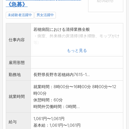
《急募》
未経験者活躍中
男女活躍中
若穂病院における清掃業務全般
・病室、外来棟の床清掃(掃き掃除、モップがけ
仕事内容
等)
・洗面所、トイレ(女子トイレも有り)の清掃等
もっと見る
*3人前後の体制で行い、立ち作業が主です。
雇用形態
*現場直行・直帰の勤務です。
★入社後は弊社社員が研修を行いますので、
勤務地
長野県長野市若穂綿内7615-1...
未経験者であっても安心してご応募下さい。
*60歳以上の方でも応募可能です。
就業時間：8時00分〜16時00分 8時00分〜12
【業務変更の可能性なし】
時00分
就業時間
休憩時間：60分
時間外労働時間：0時間...
1,061円〜1,061円
給与
基本給：1,061円〜1,061円