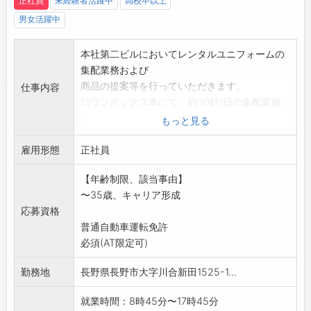
正社員
未経験者活躍中
高校卒以上
男女活躍中
本社第二ビルにおいてレンタルユニフォームの
集配業務および
商品の提案等を行っていただきます。
仕事内容
◎ワンボックス車にて、約30軒/日の集配業務
◎顧客先は主に法人です
もっと見る
◎担当エリアは長野市近郊の顧客(法人)
雇用形態
◎習熟に応じて徐々に新規顧客への商品提案、
正社員
エリア開拓へステッ
【年齢制限、該当事由】
プアップしていきます。
〜35歳、キャリア形成
(入社後1ヶ月間は研修を兼ね、社員が同行しま
応募資格
す)
普通自動車運転免許
*未経験者でも弊社社員が丁寧に研修いたします
必須(AT限定可)
のでご安心くださ
い
勤務地
長野県長野市大字川合新田1525-1...
【変更の範囲:変更なし】
就業時間：8時45分〜17時45分