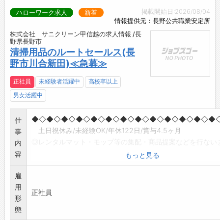
掲載開始日:2026/08/04
ハローワーク求人
新着
情報提供元：長野公共職業安定所
株式会社 サニクリーン甲信越の求人情報 /長
野県長野市
清掃用品のルートセールス(長
野市川合新田)≪急募≫
正社員
未経験者活躍中
高校卒以上
男女活躍中
◆◇◆◇◆◇◆◇◆◇◆◇◆◇◆◇◆◇◆◇◆◇◆◇◆
仕
土日祝休み/未経験OK/年休122日/賞与4.5ヶ月
事
◎レンタルマット・モップ等の集配・商品提案などを行ない
内
◎ワンボックス車にて、約30軒/日程度訪問
容
もっと見る
◎顧客先は主に法人です。
雇
◎習熟に応じて徐々に新規顧客への商品提案、エリア開拓へ
用
プアップしていきます。
正社員
形
(入社後1ヶ月間は研修を兼ね、社員が同行します)
態
*未経験者でも弊社社員が丁寧に研修いたしますのでご安心