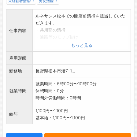
未経験者活躍中
男女活躍中
ルネサンス松本での開店前清掃を担当していた
だきます。
・共用部の清掃
仕事内容
・通路等のモップ掛け
・トイレ清掃(女子トイレを含む)
もっと見る
・ゴミ収集など
雇用形態
※3名ほどのチームで作業を行ないます。
【就業先への直接連絡はご遠慮ください】
勤務地
長野県松本市渚7-1...
*応募する方は、ハローワークの紹介状をお持ち
ください。
就業時間：6時00分〜10時00分
変更範囲:変更なし
就業時間
休憩時間：0分
時間外労働時間：0時間
1,100円〜1,100円
給与
基本給：1,100円〜1,100円