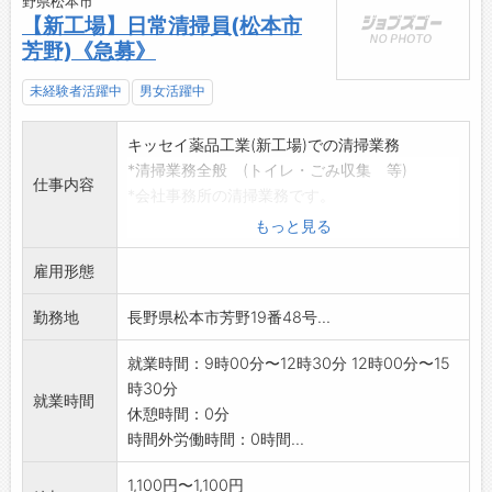
野県松本市
【新工場】日常清掃員(松本市
芳野)《急募》
未経験者活躍中
男女活躍中
キッセイ薬品工業(新工場)での清掃業務
*清掃業務全般 (トイレ・ごみ収集 等)
仕事内容
*会社事務所の清掃業務です。
・共用部の清掃
もっと見る
・通路等のモップかけ等(機械は使用しません)
雇用形態
※使用の有無にかかわらず、女性トイレの清掃
もあります。
勤務地
長野県松本市芳野19番48号...
【就業先への直接連絡はご遠慮ください】
*応募する方は、ハローワークの紹介状をお持ち
就業時間：9時00分〜12時30分 12時00分〜15
ください。
時30分
変更範囲:変更なし
就業時間
休憩時間：0分
時間外労働時間：0時間...
1,100円〜1,100円