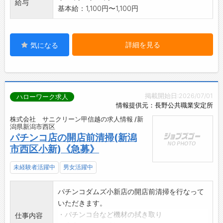
給与
基本給：1,100円〜1,100円
詳細を見る
気になる
掲載開始日:2026/07/01
ハローワーク求人
情報提供元：長野公共職業安定所
株式会社 サニクリーン甲信越の求人情報 /新
潟県新潟市西区
パチンコ店の開店前清掃(新潟
市西区小新)《急募》
未経験者活躍中
男女活躍中
パチンコダムズ小新店の開店前清掃を行なって
いただきます。
・パチンコ台など機材の拭き取り
仕事内容