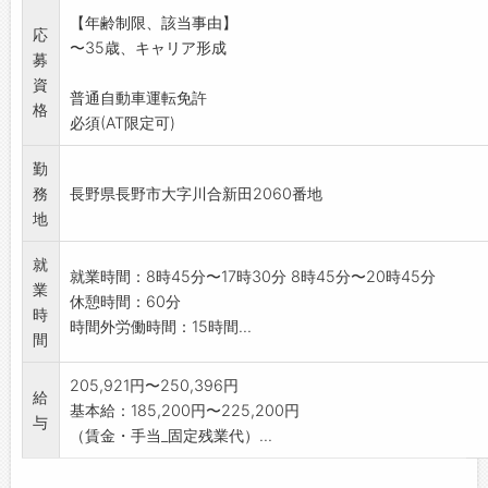
い。
【年齢制限、該当事由】
【変更範囲:変更なし】
応
〜35歳、キャリア形成
募
資
普通自動車運転免許
格
必須(AT限定可)
勤
務
長野県長野市大字川合新田2060番地
地
就
就業時間：8時45分〜17時30分 8時45分〜20時45分
業
休憩時間：60分
時
時間外労働時間：15時間...
間
205,921円〜250,396円
給
基本給：185,200円〜225,200円
与
（賃金・手当_固定残業代）...