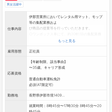
男女活躍中
伊那営業所においてレンタル用マット、モップ
等の集配業務およ
び商品の提案等を行っていただきます。
仕事内容
◎ワンボックス車にて、約30軒/日の集配業務
※引継ぎ、OJT研修のため、1ヶ月間社員が同乗
もっと見る
します。
雇用形態
◎顧客先は法人のみ
正社員
◎担当エリアは伊那市近郊の顧客
【年齢制限、該当事由】
◎入社後、勉強会や研修を経てから、新規獲得
〜35歳、キャリア形成
にもチャレンジ!
応募資格
※営業未経験者でも問題ございません。
普通自動車運転免許
【変更の範囲:変更なし】
必須(AT限定可)
勤務地
長野県伊那市境1409...
就業時間：8時45分〜17時30分 8時45分〜20
時45分