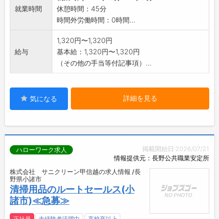
就業時間
休憩時間：45分
時間外労働時間：0時間...
1,320円〜1,320円
給与
基本給：1,320円〜1,320円
（その他の手当等付記事項）...
詳細を見る
気になる
掲載開始日:2026/07/21
ハローワーク求人
情報提供元：長野公共職業安定所
株式会社 サニクリーン甲信越の求人情報 /長
野県小諸市
清掃用品のルートセールス(小
諸市)≪急募≫
正社員
未経験者活躍中
高校卒以上