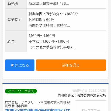
勤務地
新潟県上越市平成町136...
就業時間：7時30分〜14時30分
就業時間
休憩時間：60分
時間外労働時間：10時間...
1,160円〜1,160円
給与
基本給：1,160円〜1,160円
（その他の手当等付記事項）...
詳細を見る
気になる
掲載開始日:2026/07/28
ハローワーク求人
情報提供元：長野公共職業安定所
株式会社 サニクリーン甲信越の求人情報 /新
潟県新潟市西区