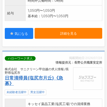
時間外労働時間：0時間
1,050円〜1,050円
給与
基本給：1,050円〜1,050円
詳細を見る
気になる
掲載開始日:2026/07/28
ハローワーク求人
情報提供元：長野公共職業安定所
株式会社 サニクリーン甲信越の求人情報 /長
野県塩尻市
日常清掃員(塩尻市片丘)《急
募》
未経験者活躍中
男女活躍中
キッセイ薬品工業(塩尻工場)での清掃業務