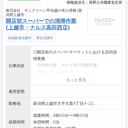
情報提供元：長野公共職業安定所
株式会社 サニクリーン甲信越の求人情報 /新
潟県上越市
開店前スーパーでの清掃作業
(上越市・ナルス高田西店)
未経験者活躍中
男女活躍中
○開店前のスーパーマーケットにおける店内清
掃業務
・店内外の床、ガラス等の清掃作業
仕事内容
・男女トイレ清掃作業
※基本的には掃き掃除、モップ掛けが主です
もっと見る
が、
雇用形態
一部機械清掃(自動洗浄機)があります。
※8名所属し、5体制で清掃作業を行います。
勤務地
新潟県上越市大字大貫4丁目4-22...
※60歳以上の方の応募も歓迎します。
【変更範囲:変更なし】
就業時間：6時00分〜9時30分
就業時間
休憩時間：0分