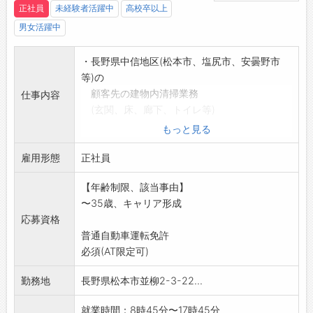
正社員
未経験者活躍中
高校卒以上
男女活躍中
・長野県中信地区(松本市、塩尻市、安曇野市
等)の
顧客先の建物内清掃業務
仕事内容
(玄関、床、廊下、トイレ等)
他の作業スタッフメンバーと班を形成し
もっと見る
グループで顧客先を回り、建物内の清掃を行
雇用形態
なう。
正社員
*当該業務は立ち仕事が主なため、体力を要しま
【年齢制限、該当事由】
す。
〜35歳、キャリア形成
◎入社後1ヶ月は、研修を兼ね社員が同行します
応募資格
ので、
普通自動車運転免許
未経験の方も安心してご応募下さい。
必須(AT限定可)
【変更範囲:変更なし】*運転が必要な業務で
す。
勤務地
長野県松本市並柳2-3-22...
就業時間：8時45分〜17時45分