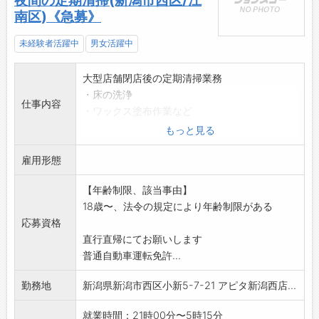
夜間の定期清掃(新潟市西区/江
南区)《急募》
未経験者活躍中
男女活躍中
大型店舗閉店後の定期清掃業務
・床の洗浄
仕事内容
・ワックス塗布作業など
※機材を使用します。
もっと見る
アピタ亀田店:月4日
雇用形態
アピタ新潟西店:月5日
(月に9日勤務)
【年齢制限、該当事由】
**2店舗を清掃していただきます。移動は自家
18歳〜、法令の規定により年齢制限がある
用車です
応募資格
*現地集合・現地解散(自家用車で直行直帰)
直行直帰にてお願いします
【業務内容変更:なし】
普通自動車運転免許...
勤務地
新潟県新潟市西区小新5-7-21 アピタ新潟西店...
就業時間：21時00分〜5時15分