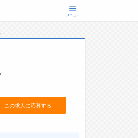
メニュー
員
登録
ログイン
ョブズゴーについて
社概要
問い合わせ
プ
くあるご質問
この求人に応募する