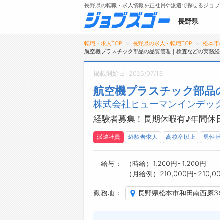
長野県の転職・求人情報を正社員や派遣で探せるジョブ
長野県
転職・求人TOP
長野県の求人・転職TOP
松本市
航空機プラスチック部品の品質管理｜検査などの実務経
掲載開始日: 2026/07/13
メニュー
航空機プラスチック部品
株式会社ヒューマンインデック
トップ
詳細情報で求人を探す
経験者募集！長期休暇有♪年間休
タップで簡単に求人を探す
派遣社員
経験者求人
高校卒以上
男性
【初めての方へ】
長野県の求人検索で選ばれる理由
給与
（時給）1,200円~1,200円
（月給例）210,000円~210,0
勤務地
長野県松本市和田南西原369