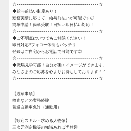
☆----------------------------------------☆
◆給与前払い制度あり！
勤務実績に応じて、給与前払いが可能です◎
簡単申請！簡単受取！日払い即日払い対応！
☆----------------------------------------☆
◆ご不明点はいつでもご相談ください！
即日対応!!フォロー体制もバッチリ
登録はご自宅からお電話で可能です◎
☆----------------------------------------☆
◆職場見学可能！自分が働くイメージができます。
みなさまのご応募を心よりお待ちしております＾＾
☆----------------------------------------☆
【必須事項】
検査などの実務経験
普通自動車免許（通勤用）
【歓迎スキル・求める人物像】
三次元測定機等の知識あれば尚歓迎