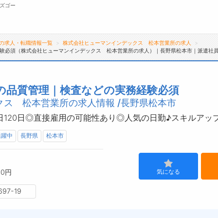
ズゴー
の求人・転職情報一覧
株式会社ヒューマンインデックス 松本営業所の求人
験必須（株式会社ヒューマンインデックス 松本営業所の求人）｜長野県松本市｜派遣社
無料会員
転職支援サービスについて
ジ
の品質管理｜検査などの実務経験必須
ス 松本営業所の求人情報 /長野県松本市
転職支援サービス
会
転職ノウハウ(応募書類の書き方・面接対策な
お
日120日◎直接雇用の可能性あり◎人気の日勤♪スキルアッ
ど)
よ
活躍中
長野県
松本市
転職・採用コラム
00円
気になる
7-19