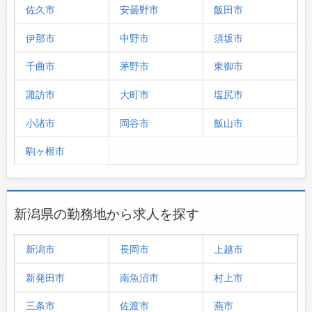
佐久市
安曇野市
飯田市
お問い合わせ
よくあるご質問
伊那市
中野市
須坂市
千曲市
茅野市
東御市
諏訪市
大町市
塩尻市
小諸市
岡谷市
飯山市
駒ヶ根市
新潟県の勤務地から求人を探す
新潟市
長岡市
上越市
新発田市
南魚沼市
村上市
三条市
佐渡市
燕市