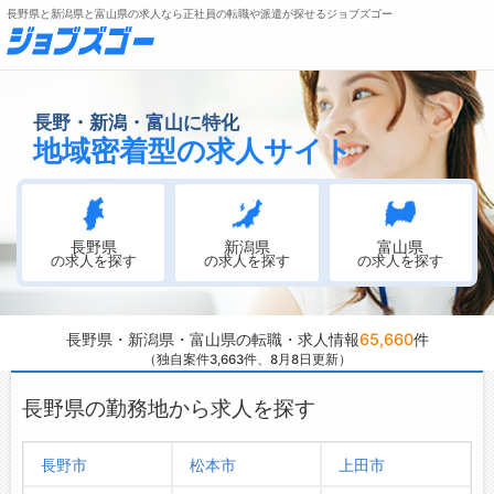
長野県と新潟県と富山県の求人なら正社員の転職や派遣が探せるジョブズゴー
無料会員登録
ログイン
長野・新潟・富山に特化
地域密着型の求人サイト
メニュー
トップ
長野県
新潟県
富山県
詳細情報で求人を探す
の求人を探す
の求人を探す
の求人を探す
転職支援サービスについて
長野県・新潟県・富山県の転職・求人情報
65,660
件
転職ノウハウ(応募書類の書き方・面接対策など)
（独自案件3,663件
、8月8日更新）
転職・採用コラム
長野県の勤務地から求人を探す
ジョブズゴーについて
長野市
松本市
上田市
会社概要