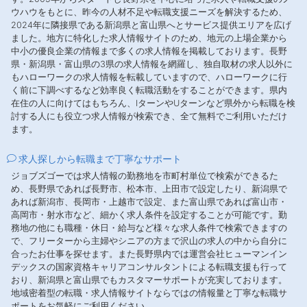
ウハウをもとに、昨今の人材不足や転職支援ニーズを解決するため、
2024年に隣接県である新潟県と富山県へとサービス提供エリアを広げ
ました。地方に特化した求人情報サイトのため、地元の上場企業から
中小の優良企業の情報まで多くの求人情報を掲載しております。長野
県・新潟県・富山県の3県の求人情報を網羅し、独自取材の求人以外に
もハローワークの求人情報を転載していますので、ハローワークに行
く前に下調べするなど効率良く転職活動をすることができます。県内
在住の人に向けてはもちろん、IターンやUターンなど県外から転職を検
討する人にも役立つ求人情報が検索でき、全て無料でご利用いただけ
ます。
求人探しから転職まで丁寧なサポート
ジョブズゴーでは求人情報の勤務地を市町村単位で検索ができるた
め、長野県であれば長野市、松本市、上田市で設定したり、新潟県で
あれば新潟市、長岡市・上越市で設定、また富山県であれば富山市・
高岡市・射水市など、細かく求人条件を設定することが可能です。勤
務地の他にも職種・休日・給与など様々な求人条件で検索できますの
で、フリーターから主婦やシニアの方まで沢山の求人の中から自分に
合ったお仕事を探せます。また長野県内では運営会社ヒューマンイン
デックスの国家資格キャリアコンサルタントによる転職支援も行って
おり、新潟県と富山県でもカスタマーサポートが充実しております。
地域密着型の転職・求人情報サイトならではの情報量と丁寧な転職サ
ポートをお気軽にご利用ください。