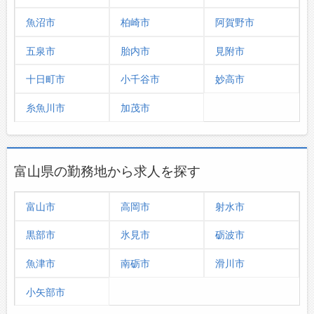
魚沼市
柏崎市
阿賀野市
五泉市
胎内市
見附市
十日町市
小千谷市
妙高市
糸魚川市
加茂市
富山県の勤務地から求人を探す
富山市
高岡市
射水市
黒部市
氷見市
砺波市
魚津市
南砺市
滑川市
小矢部市