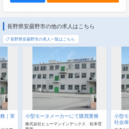
長野県安曇野市の他の求人はこちら
長野県安曇野市の求人一覧はこちら
事務｜実
小型モータメーカーにて購買業務
小型モ
社会保
株式会社ヒューマンインデックス 松本営
業所