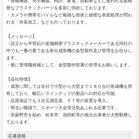
・情報機器、光学機器、時計、家電、自動車などに使われる超精
密なプラスチックパーツを多彩に供給しております。
・カメラや携帯モバイルなど複雑な形状と細密な表面処理が問わ
れる「外装加工」なども行っております。
【メッセージ】
・設立から半世紀の老舗精密プラスチックメーカーである同社の
中でも一番の要である射出成形機の金型製作及び管理をお任せし
ます。
・後に管理職候補として、金型製作部署の管理をお願いします。
【会社特徴】
・成形に関しては全社で小型から大型まで１８０台の形成機を所
有しており、幅広いラインナップの製品への対応が可能。
・品質保証でも３次元測定器、ＣＴ等の装置を導入。
・明るい職場で、スポーツ大会等活気あふれる企業です。
・安曇野市を始め、松本市、池田町等の地元出身者が大勢勤務し
ております。
応募資格