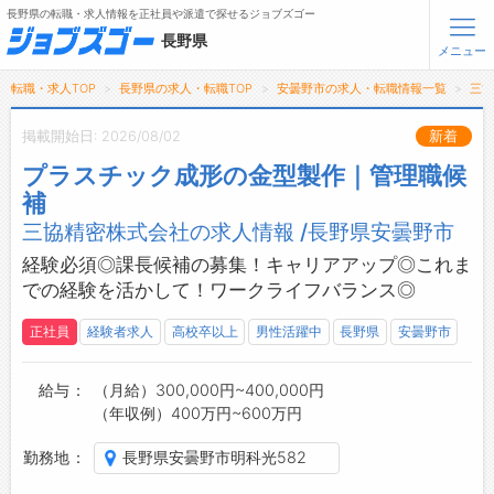
長野県の転職・求人情報を正社員や派遣で探せるジョブズゴー
長野県
メニュー
転職・求人TOP
長野県の求人・転職TOP
安曇野市の求人・転職情報一覧
三
無料会員登録
ログイン
掲載開始日: 2026/08/02
新着
プラスチック成形の金型製作｜管理職候
メニュー
補
トップ
三協精密株式会社の求人情報 /長野県安曇野市
詳細情報で求人を探す
経験必須◎課長候補の募集！キャリアアップ◎これま
タップで簡単に求人を探す
での経験を活かして！ワークライフバランス◎
【初めての方へ】
正社員
経験者求人
高校卒以上
男性活躍中
長野県
安曇野市
長野県の求人検索で選ばれる理由
転職支援サービスについて
給与
（月給）300,000円~400,000円
（年収例）400万円~600万円
転職支援サービス
勤務地
長野県安曇野市明科光582
転職ノウハウ(応募書類の書き方・面接対策など)
転職・採用コラム