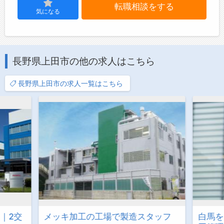
転職相談をする
気になる
長野県上田市の他の求人はこちら
長野県上田市の求人一覧はこちら
｜2交
メッキ加工の工場で製造スタッフ
白馬を