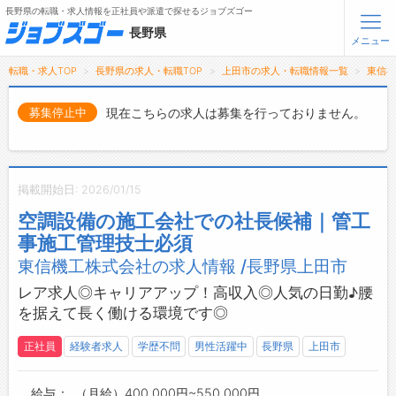
長野県の転職・求人情報を正社員や派遣で探せるジョブズゴー
長野県
メニュー
転職・求人TOP
長野県の求人・転職TOP
上田市の求人・転職情報一覧
東信
無料会員登録
ログイン
現在こちらの求人は募集を行っておりません。
募集停止中
メニュー
トップ
掲載開始日: 2026/01/15
詳細情報で求人を探す
空調設備の施工会社での社長候補｜管工
タップで簡単に求人を探す
事施工管理技士必須
【初めての方へ】
東信機工株式会社の求人情報 /長野県上田市
長野県の求人検索で選ばれる理由
レア求人◎キャリアアップ！高収入◎人気の日勤♪腰
を据えて長く働ける環境です◎
転職支援サービスについて
正社員
経験者求人
学歴不問
男性活躍中
長野県
上田市
転職支援サービス
転職ノウハウ(応募書類の書き方・面接対策など)
給与
（月給）400,000円~550,000円
転職・採用コラム