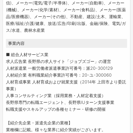
信)、メーカー(電気/電子/半導体)、メーカー(自動車)、メーカー
(機械)、メーカー(化学/素材)、メーカー(食料品)、メーカー(医薬
品/医療機器)、メーカー(その他)、不動産、建設/土木、運輸業、
医療/福祉/介護/健康、放送/広告/印刷/出版、金融/保険、電気/ガ
ス/水道、農林水産業
事業内容
■ 総合人材サービス業
求人広告業 長野県の求人サイト「ジョブズゴー」の運営
人材派遣業 一般労働者派遣事業許可番号：派20-300129
人材紹介業 有料職業紹介事業許可番号：20-ユ-300060
人材育成事業 人材育成および就業支援（2014年 上田市より委託
事業）
人事コンサルティング業（採用業務・人材定着支援）
長野県専門の転職エージェント、長野県IUターン支援事業
転職支援やスキルアップの各種セミナー・研修の開催
【紹介先企業・派遣先企業の業種】
業種欄に記載。様々な業界に紹介実績がございます。