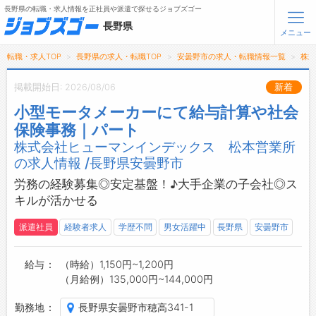
長野県の転職・求人情報を正社員や派遣で探せるジョブズゴー
長野県
メニュー
転職・求人TOP
長野県の求人・転職TOP
安曇野市の求人・転職情報一覧
株
無料会員登録
ログイン
掲載開始日: 2026/08/06
新着
小型モータメーカーにて給与計算や社会
メニュー
保険事務｜パート
株式会社ヒューマンインデックス 松本営業所
トップ
の求人情報 /長野県安曇野市
詳細情報で求人を探す
タップで簡単に求人を探す
労務の経験募集◎安定基盤！♪大手企業の子会社◎ス
キルが活かせる
【初めての方へ】
長野県の求人検索で選ばれる理由
派遣社員
経験者求人
学歴不問
男女活躍中
長野県
安曇野市
転職支援サービスについて
給与
（時給）1,150円~1,200円
（月給例）135,000円~144,000円
転職支援サービス
転職ノウハウ(応募書類の書き方・面接対策など)
勤務地
長野県安曇野市穂高341-1
転職・採用コラム