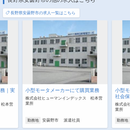
長野県安曇野市の求人一覧はこちら
事務｜実
小型モータメーカーにて購買業務
小型モ
社会保
株式会社ヒューマンインデックス 松本営
業所
 松本営
株式会
業所
安曇野市 派遣社員
勤務地
勤務地