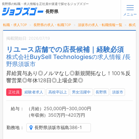
長野県の転職・求人情報を正社員や派遣で探せるジョブズゴー
長野県
メニュー
転職・求人TOP
長野県の求人・転職TOP
須坂市の求人・転職情報一覧
株式会社
無料会員登録
ログイン
掲載開始日: 2026/07/19
リユース店舗での店長候補｜経験必須
メニュー
株式会社BuySell Technologiesの求人情報 /長
野県須坂市
トップ
詳細情報で求人を探す
昇給賞与あり◎ノルマなし◎新規開拓なし！100％反
タップで簡単に求人を探す
響営業◎年休128日◎上場企業◎
【初めての方へ】
正社員
経験者求人
高校卒以上
男女活躍中
長野県
須坂市
長野県の求人検索で選ばれる理由
給与
（月給）250,000円~300,000円
転職支援サービスについて
（年収例）350万円~420万円
転職支援サービス
勤務地
長野県須坂市福島386-1
転職ノウハウ(応募書類の書き方・面接対策など)
転職・採用コラム