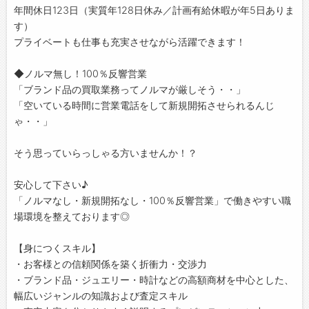
年間休日123日（実質年128日休み／計画有給休暇が年5日ありま
す）
プライベートも仕事も充実させながら活躍できます！
◆ノルマ無し！100％反響営業
「ブランド品の買取業務ってノルマが厳しそう・・」
「空いている時間に営業電話をして新規開拓させられるんじ
ゃ・・」
そう思っていらっしゃる方いませんか！？
安心して下さい♪
「ノルマなし・新規開拓なし・100％反響営業」で働きやすい職
場環境を整えております◎
【身につくスキル】
・お客様との信頼関係を築く折衝力・交渉力
・ブランド品・ジュエリー・時計などの高額商材を中心とした、
幅広いジャンルの知識および査定スキル