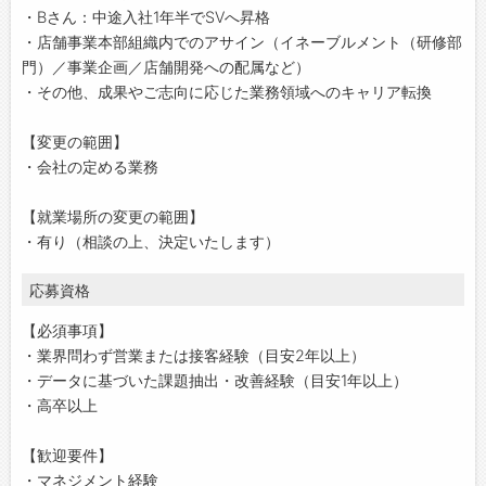
・Bさん：中途入社1年半でSVへ昇格
・店舗事業本部組織内でのアサイン（イネーブルメント（研修部
門）／事業企画／店舗開発への配属など）
・その他、成果やご志向に応じた業務領域へのキャリア転換
【変更の範囲】
・会社の定める業務
【就業場所の変更の範囲】
・有り（相談の上、決定いたします）
応募資格
【必須事項】
・業界問わず営業または接客経験（⽬安2年以上）
・データに基づいた課題抽出・改善経験（⽬安1年以上）
・高卒以上
【歓迎要件】
・マネジメント経験