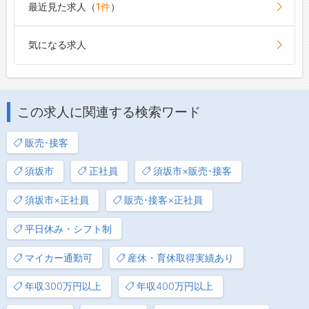
最近見た求人（
1件
）
気になる求人
この求人に関連する検索ワード
販売･接客
須坂市
正社員
須坂市×販売･接客
須坂市×正社員
販売･接客×正社員
平日休み・シフト制
マイカー通勤可
産休・育休取得実績あり
年収300万円以上
年収400万円以上