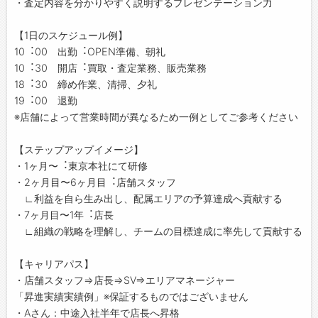
・査定内容を分かりやすく説明するプレゼンテーション力
【1日のスケジュール例】
10︓00 出勤︓OPEN準備、朝礼
10︓30 開店︓買取・査定業務、販売業務
18︓30 締め作業、清掃、⼣礼
19︓00 退勤
※店舗によって営業時間が異なるため⼀例としてご参考ください
【ステップアップイメージ】
・1ヶ⽉〜︓東京本社にて研修
・2ヶ⽉⽬〜6ヶ⽉⽬︓店舗スタッフ
∟利益を⾃ら⽣み出し、配属エリアの予算達成へ貢献する
・7ヶ⽉⽬〜1年︓店⻑
∟組織の戦略を理解し、チームの⽬標達成に率先して貢献する
【キャリアパス】
・店舗スタッフ⇒店長⇒SV⇒エリアマネージャー
「昇進実績実績例」※保証するものではございません
・Aさん：中途入社半年で店長へ昇格