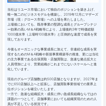
当社はリユース市場において独自のポジションを築き上げ、
唯一無二のビジネスモデルを構築し、2019年12月にマザーズ
市場（現：グロース市場）への上場を果たしました。
上場後においても、既存事業の堅調な成長とグループシナジ
ー効果の高いM＆A戦略等により、上場後約3年で時価総額
1000億水準（上場時100億水準）と圧倒的な速度で成長を実
現しております。
今後もオーガニックな事業成長に加えて、非連続な成長を実
現するためのM＆A戦略や新規事業構築等の推進、更には当社
の主力事業である出張買取・店舗買取は、急速な拠点拡大と
人員増加により、営業組織がこれまでにないスケールへと進
化しています。
現在のグループ店舗数は約500店舗となりますが、2027年ま
でに650店舗以上へと拡張し、店舗買取事業領域での業界上
位ポジションを確立いたします。
一方で、急速な組織拡大・成長に伴い急成長組織ならではの
課題の一つとして、店舗事業においても組織実現のための人
員が不足している状況です。