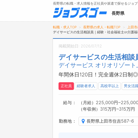
長野県の転職・求人情報を正社員や派遣で探せるジョブ
長野県
転職・求人TOP
長野県の求人・転職TOP
上田市
デイサービスの生活相談員｜経験・社会福祉士or介護
掲載開始日: 2026/07/12
メニュー
デイサービスの生活相談員
デイサービス オリオリゾート
トップ
詳細情報で求人を探す
年間休日120日！完全週休2日
タップで簡単に求人を探す
正社員
経験者求人
高校卒以上
男女活
【初めての方へ】
長野県の求人検索で選ばれる理由
給与
（月給）225,000円~225,00
（年収例）315万円~315万円
勤務地
長野県上田市住吉587-6