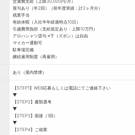
交通費支給（上限30,000円/月）
賞与あり（年2回）（前年度実績：計2ヶ月分）
残業手当
有給休暇（入社半年経過時点10日）
引越費用負担（支給規定あり：上限10万円）
アロハシャツ貸与 ※下（ズボン）は自由
マイカー通勤可
駐車場完備
継続雇用制度（再雇用）
あり（屋内禁煙）
【STEP1】WEB応募もしくは電話にてご連絡下さい
▼
【STEP2】書類選考
▼
【STEP3】面接（1回）
▼
【STEP4】ご就業