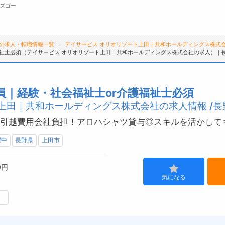
ズゴー
の求人・転職情報一覧
デイサービス オリオリゾート上田｜共和ホールディングス株式
福祉士必須（デイサービス オリオリゾート上田｜共和ホールディングス株式会社の求人）｜
無料会員
転職支援サービスについて
ジ
｜経験・社会福祉士or介護福祉士必須
上田｜共和ホールディングス株式会社の求人情報 /長
転職支援サービス
会
転職ノウハウ(応募書類の書き方・面接対策な
お
制◎引越費用会社負担！アロハシャツ貸与◎スキルを活かして
ど)
よ
躍中
長野県
上田市
転職・採用コラム
0円
気になる