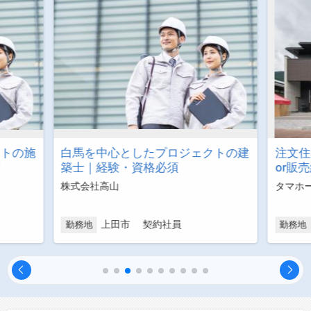
クトの施
白馬を中心としたプロジェクトの建
注文住
須
築士｜経験・資格必須
or販
株式会社高山
タマホ
上田市 契約社員
勤務地
勤務地