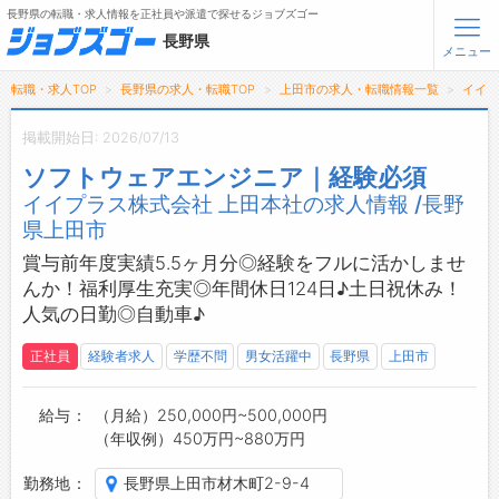
長野県の転職・求人情報を正社員や派遣で探せるジョブズゴー
長野県
メニュー
転職・求人TOP
長野県の求人・転職TOP
上田市の求人・転職情報一覧
イイプ
無料会員登録
ログイン
掲載開始日: 2026/07/13
ソフトウェアエンジニア｜経験必須
メニュー
イイプラス株式会社 上田本社の求人情報 /長野
県上田市
トップ
詳細情報で求人を探す
賞与前年度実績5.5ヶ月分◎経験をフルに活かしませ
タップで簡単に求人を探す
んか！福利厚生充実◎年間休日124日♪土日祝休み！
人気の日勤◎自動車♪
【初めての方へ】
長野県の求人検索で選ばれる理由
正社員
経験者求人
学歴不問
男女活躍中
長野県
上田市
転職支援サービスについて
給与
（月給）250,000円~500,000円
（年収例）450万円~880万円
転職支援サービス
転職ノウハウ(応募書類の書き方・面接対策など)
勤務地
長野県上田市材木町2-9-4
転職・採用コラム