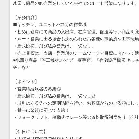
水回り商品の卸売業をしている会社でのルート営業になります。
【業務内容】
■キッチン、ユニットバス等の営業職
・初めは倉庫にて商品の入出庫、在庫管理、配送等行い商品を覚
・ルート営業に出る場合も決められたお客様の事業所や工事現場
・新規開拓、飛び込み営業は、一切なし。
・売上目標は、支店・営業所のチームワークで目標に向かって活
※水回り商品『管工機材:パイプ、継手類』『住宅設備機器:キッ
等』など
【ポイント】
・営業職経験者の募集◎
・新規開拓、飛び込み営業は、一切なし◎
・取引のある先への定期訪問を行い、お客様からのご依頼にしっ
・賞与は業績に応じて支給！
・フォークリフト、移動式クレーン等の資格取得制度あり（会社
【休日について】
・土曜日は交代制で勤務となります。