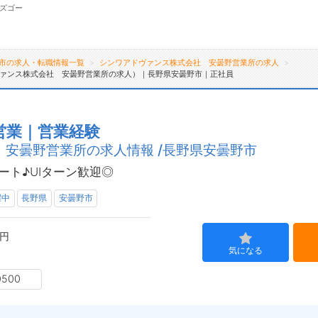
ズゴー
市の求人・転職情報一覧
シンワアドヴァンス株式会社 安曇野営業所の求人
ァンス株式会社 安曇野営業所の求人）｜長野県安曇野市｜正社員
無料会員
転職支援サービスについて
ジ
営業｜営業経験
安曇野営業所の求人情報 /長野県安曇野市
転職支援サービス
会
転職ノウハウ(応募書類の書き方・面接対策な
お
ト♪UIターン歓迎◎
ど)
よ
躍中
長野県
安曇野市
転職・採用コラム
0円
気になる
500