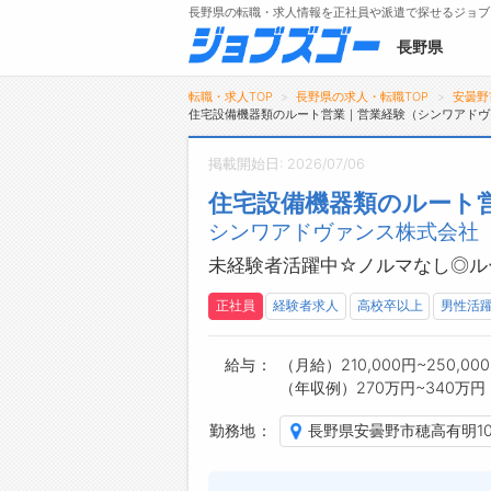
長野県の転職・求人情報を正社員や派遣で探せるジョブ
長野県
転職・求人TOP
長野県の求人・転職TOP
安曇野
住宅設備機器類のルート営業｜営業経験（シンワアドヴ
掲載開始日: 2026/07/06
メニュー
住宅設備機器類のルート
シンワアドヴァンス株式会社 
トップ
詳細情報で求人を探す
未経験者活躍中☆ノルマなし◎ルー
タップで簡単に求人を探す
正社員
経験者求人
高校卒以上
男性活
【初めての方へ】
長野県の求人検索で選ばれる理由
給与
（月給）210,000円~250,00
（年収例）270万円~340万円
勤務地
長野県安曇野市穂高有明10