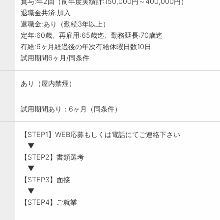
賞与:年2回（前年度実績計:150,000円～400,000円）
退職金共済:加入
退職金:あり（勤続3年以上）
定年:60歳、再雇用:65歳迄、勤務延長:70歳迄
有給:6ヶ月経過後の年次有給休暇日数10日
試用期間6ヶ月/同条件
あり（屋内禁煙）
試用期間あり：6ヶ月（同条件）
【STEP1】WEB応募もしくは電話にてご連絡下さい
▼
【STEP2】書類選考
▼
【STEP3】面接
▼
【STEP4】ご就業