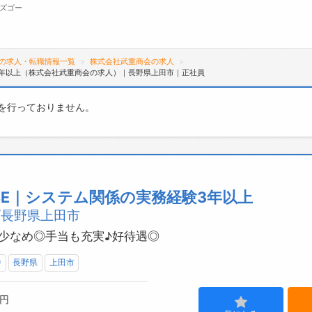
ズゴー
の求人・転職情報一覧
株式会社武重商会の求人
3年以上（株式会社武重商会の求人）｜長野県上田市｜正社員
無料会員
を行っておりません。
転職支援サービスについて
ジ
転職支援サービス
会
転職ノウハウ(応募書類の書き方・面接対策な
お
ど)
よ
E｜システム関係の実務経験3年以上
転職・採用コラム
/長野県上田市
業少なめ◎手当も充実♪好待遇◎
中
長野県
上田市
0円