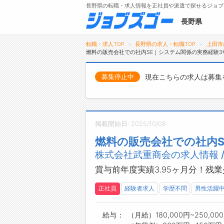
長野県の転職・求人情報を正社員や派遣で探せるジョブ
長野県
転職・求人TOP
長野県の求人・転職TOP
上田市
燃料の販売会社での社内SE｜システム関係の実務経験
現在こちらの求人は募集
募集停止中
メニュー
トップ
詳細情報で求人を探す
掲載開始日: 2025/10/08
タップで簡単に求人を探す
燃料の販売会社での社内S
【初めての方へ】
株式会社武重商会の求人情報 
長野県の求人検索で選ばれる理由
賞与前年度実績3.95ヶ月分！残
正社員
経験者求人
学歴不問
男性活躍
給与
（月給）180,000円~250,00