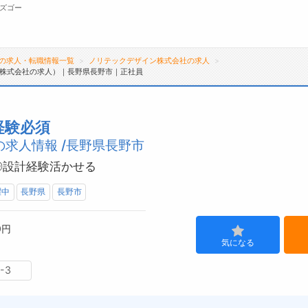
ズゴー
の求人・転職情報一覧
ノリテックデザイン株式会社の求人
株式会社の求人）｜長野県長野市｜正社員
無料会員
転職支援サービスについて
ジ
経験必須
求人情報 /長野県長野市
転職支援サービス
会
転職ノウハウ(応募書類の書き方・面接対策な
お
◎設計経験活かせる
ど)
よ
躍中
長野県
長野市
転職・採用コラム
0円
気になる
-3