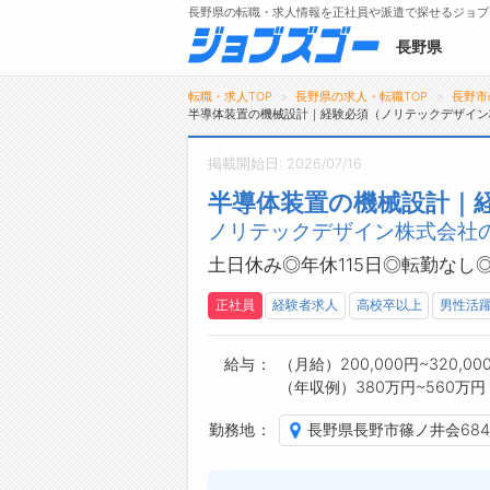
長野県の転職・求人情報を正社員や派遣で探せるジョブ
長野県
転職・求人TOP
長野県の求人・転職TOP
長野市
半導体装置の機械設計｜経験必須（ノリテックデザイン
掲載開始日: 2026/07/16
メニュー
半導体装置の機械設計｜
ノリテックデザイン株式会社の
トップ
詳細情報で求人を探す
土日休み◎年休115日◎転勤なし
タップで簡単に求人を探す
正社員
経験者求人
高校卒以上
男性活
【初めての方へ】
長野県の求人検索で選ばれる理由
給与
（月給）200,000円~320,00
（年収例）380万円~560万円
勤務地
長野県長野市篠ノ井会684