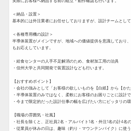
実際にお客様へ納品する前の組立・動作確認も行います。
＜納品・設置＞
基本的には外注業者にお任せしておりますが、設計チームとして
＜各種専用機の設計＞
半導体装置がメインですが、地域への価値提供を意識しており、
もお応えしています。
・給食センターの人手不足解消のため、食材加工用の治具
・信州大学と共同開発で装置設計なども行います。
【おすすめポイント】
・会社の強みとして「お客様の欲しいものを【白紙】から【かた
・半導体装置のみではなく、柔軟にお客様のお困りごとに設計で
・今まで限定的だった設計仕事の幅を広げたい方にピッタリの環
【職場の雰囲気・社風】
・社長を除くと、正社員2名・アルバイト1名・外注1名の計4名
・従業員が休みの日は、趣味（釣り・マウンテンバイク）に使う