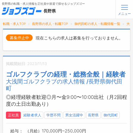
長野県の転職・求人情報を正社員や派遣で探せるジョブズゴー
長野県
メニュー
転職・求人TOP
長野県の求人・転職TOP
御代田町の求人・転職情報一覧
大
無料会員登録
ログイン
現在こちらの求人は募集を行っておりません。
募集停止中
メニュー
トップ
掲載開始日: 2023/11/13
詳細情報で求人を探す
ゴルフクラブの経理・総務全般｜経験者
タップで簡単に求人を探す
大浅間ゴルフクラブの求人情報 /長野県御代田
【初めての方へ】
町
長野県の求人検索で選ばれる理由
◎経理経験者歓迎◎月〜金9:00〜10:00出社（月2回程
度の土日出勤あり）
転職支援サービスについて
正社員
経験者求人
学歴不問
男女活躍中
長野県
御代田町
転職支援サービス
転職ノウハウ(応募書類の書き方・面接対策など)
給与
（月給）170,000円~250,000円
転職・採用コラム