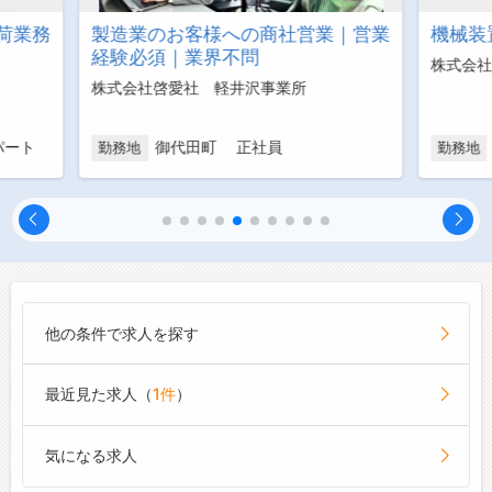
業｜営業
機械装置の配線部分の組立
肥料や
操作必
株式会社ヒューマンインデックス
株式会
店
御代田町 派遣社員
勤務地
勤務地
他の条件で求人を探す
最近見た求人（
1件
）
気になる求人