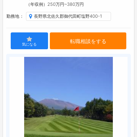
（年収例）250万円~380万円
ジョブズゴーについて
勤務地
長野県北佐久郡御代田町塩野400-1
会社概要
お問い合わせ
転職相談をする
気になる
よくあるご質問