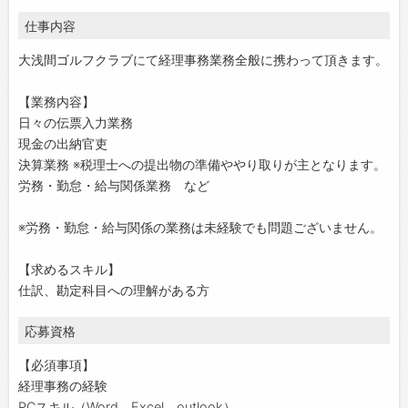
仕事内容
大浅間ゴルフクラブにて経理事務業務全般に携わって頂きます。
【業務内容】
日々の伝票入力業務
現金の出納官吏
決算業務 ※税理士への提出物の準備ややり取りが主となります。
労務・勤怠・給与関係業務 など
※労務・勤怠・給与関係の業務は未経験でも問題ございません。
【求めるスキル】
仕訳、勘定科目への理解がある方
応募資格
【必須事項】
経理事務の経験
PCスキル（Word、Excel、outlook）