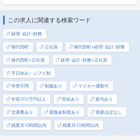
この求人に関連する検索ワード
経理･会計･財務
御代田町
正社員
御代田町×経理･会計･財務
御代田町×正社員
経理･会計･財務×正社員
平日休み・シフト制
学歴不問
制服あり
マイカー通勤可
年収300万円以上
昇給あり
賞与あり
交通費あり
退職金制度あり
残業ほぼなし
残業月10時間以内
残業月20時間以内