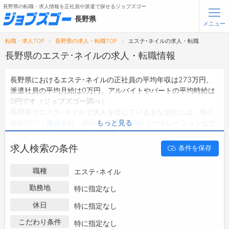
長野県の転職・求人情報を正社員や派遣で探せるジョブズゴー
長野県
メニュー
転職・求人TOP
長野県の求人・転職TOP
エステ･ネイルの求人・転職
無料会員登録
ログイン
長野県のエステ･ネイルの求人・転職情報
長野県におけるエステ･ネイルの正社員の平均年収は273万円、
メニュー
派遣社員の平均月給は0万円、アルバイトやパートの平均時給は
0円です（ジョブズゴー調べ）。
トップ
長野県でエステ･ネイルで求人を出している主な会社には、
株式
詳細情報で求人を探す
会社DTC
・
株式会社 AILE
・
株式会社МEコーポレーション
など
もっと見る
タップで簡単に求人を探す
があり、ご希望の条件に合った求人を探すことできます。
長野県の地域密着型の求人サイトであるジョブズゴーでは長野県
【初めての方へ】
求人検索の条件
条件を保存
の求人情報を21件取り扱っており、そのうち
正社員の求人
は16
長野県の求人検索で選ばれる理由
件、
派遣社員の求人
は0件、
アルバイト・パートの求人
は0件で
職種
エステ･ネイル
す。
転職支援サービスについて
ハローワークにはない求人も多数扱っており、転職だけでなく、
勤務地
特に指定なし
第二新卒から50代・60代以上の方の再就職も可能です。 長野県
転職支援サービス
休日
特に指定なし
でエステ･ネイルの求人・転職情報を探している方は、ぜひ興味
転職ノウハウ(応募書類の書き方・面接対策など)
のある職種に応募してみてくださいね。
こだわり条件
特に指定なし
転職・採用コラム