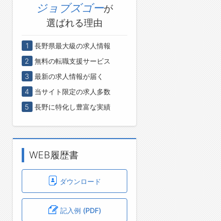
ジョブズゴー
が
選ばれる理由
1
長野県最大級の求人情報
2
無料の転職支援サービス
3
最新の求人情報が届く
4
当サイト限定の求人多数
5
長野に特化し豊富な実績
WEB履歴書
ダウンロード
記入例 (PDF)