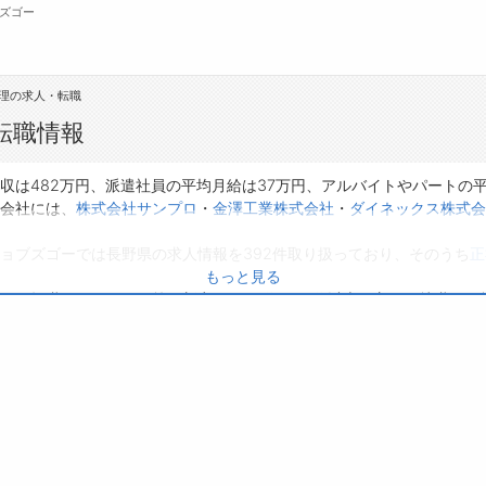
ズゴー
理の求人・転職
無料会員
転職情報
転職支援サービスについて
ジ
収は482万円、派遣社員の平均月給は37万円、アルバイトやパートの
会社には、
株式会社サンプロ
・
金澤工業株式会社
・
ダイネックス株式会
転職支援サービス
会
ョブズゴーでは長野県の求人情報を392件取り扱っており、そのうち
正
転職ノウハウ(応募書類の書き方・面接対策な
お
。
もっと見る
ど)
よ
り、転職だけでなく、第二新卒から50代・60代以上の方の再就職も可
転職・採用コラム
に応募してみてくださいね。