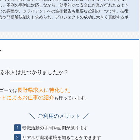
し、不測の事態に対応しながら、効率的かつ安全に作業が行われるよう
との調整や、クライアントへの進捗報告も重要な役割の一つです。技術
力や問題解決能力も求められ、プロジェクトの成功に大きく貢献するポ
ト
る求人は見つかりましたか？
長野県求人に特化した
ゴーでは
ントによる
お仕事の紹介
も行っています。
ご利用のメリット
1
転職活動の手間や面倒が減ります
2
リアルな職場環境を知ることができます