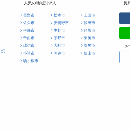
人気の地域別求人
長
長野市
松本市
上田市
佐久市
安曇野市
飯田市
伊那市
中野市
須坂市
千曲市
茅野市
東御市
諏訪市
大町市
塩尻市
お
ど)
小諸市
岡谷市
飯山市
駒ヶ根市