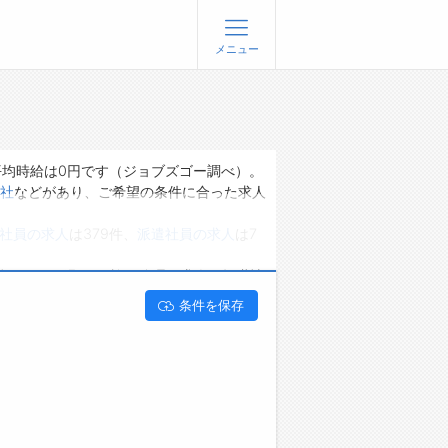
メニュー
登録
ログイン
ョブズゴーについて
平均時給は0円です（ジョブズゴー調べ）。
社
などがあり、ご希望の条件に合った求人
社概要
社員の求人
は379件、
派遣社員の求人
は7
問い合わせ
くあるご質問
能です。 長野県で施工管理の求人・転職情
条件を保存