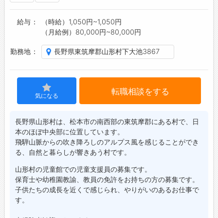
給与
（時給）1,050円~1,050円
ジョブズゴーについて
（月給例）80,000円~80,000円
会社概要
勤務地
長野県東筑摩郡山形村下大池3867
お問い合わせ
よくあるご質問
転職相談をする
気になる
長野県山形村は、松本市の南西部の東筑摩郡にある村で、日
本のほぼ中央部に位置しています。
飛騨山脈からの吹き降ろしのアルプス風を感じることができ
る、自然と暮らしが響きあう村です。
山形村の児童館での児童支援員の募集です。
保育士や幼稚園教諭、教員の免許をお持ちの方の募集です。
子供たちの成長を近くで感じられ、やりがいのあるお仕事で
す。