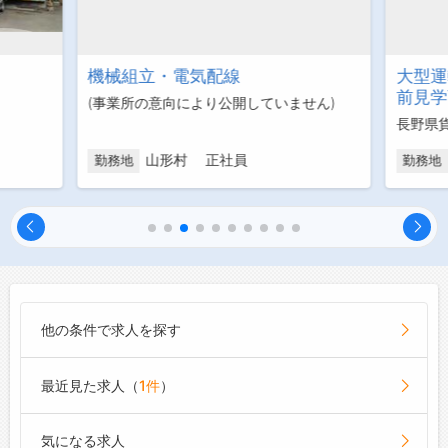
機械組立・電気配線
大型運
前見学
(事業所の意向により公開していません)
長野県
山形村 正社員
勤務地
勤務地
他の条件で求人を探す
最近見た求人（
1件
）
気になる求人