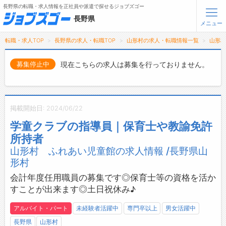
長野県の転職・求人情報を正社員や派遣で探せるジョブズゴー
長野県
メニュー
転職・求人TOP
長野県の求人・転職TOP
山形村の求人・転職情報一覧
山形
無料会員登録
ログイン
現在こちらの求人は募集を行っておりません。
募集停止中
メニュー
トップ
掲載開始日: 2024/06/22
詳細情報で求人を探す
学童クラブの指導員｜保育士や教諭免許
タップで簡単に求人を探す
所持者
【初めての方へ】
山形村 ふれあい児童館の求人情報 /長野県山
長野県の求人検索で選ばれる理由
形村
会計年度任用職員の募集です◎保育士等の資格を活か
転職支援サービスについて
すことが出来ます◎土日祝休み♪
転職支援サービス
アルバイト・パート
未経験者活躍中
専門卒以上
男女活躍中
転職ノウハウ(応募書類の書き方・面接対策など)
長野県
山形村
転職・採用コラム