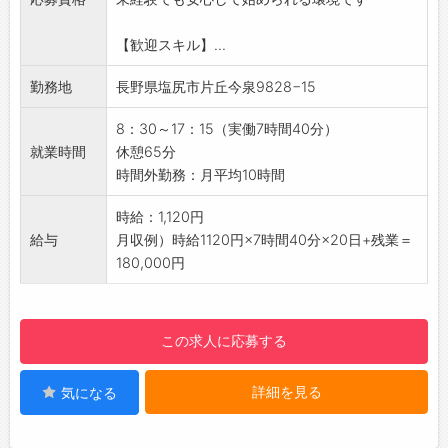
■未経験者活躍中！
有給休暇は1時間分、2時間分と時間単位でも取
・丁寧な指導があるので、安心してスタートで
得できます◎
【歓迎スキル】...
きます♪
☆----------------------------------------
・手順書に沿って進める作業なので、製造業が
☆
勤務地
長野県塩尻市片丘今泉9828−15
初めての方にもおすすめ！
◆給与前払い制度あり！
■綺麗な職場！
勤務実績に応じて、給与前払いが可能です◎
8：30～17：15（実働7時間40分）
・工場内の整理整頓
簡単申請！簡単受取！日払い即日払い対応！
就業時間
休憩65分
・季節を問わず温度差のない空調管理！
☆----------------------------------------
時間外勤務：月平均10時間
・多彩なジャンルのBGMが流れていて、社内の
☆
雰囲気をより明るくしています
時給：1,120円
◆ご不明点はいつでもご相談ください！
【こんな方におすすめ♪】
給与
月収例）時給1120円×7時間40分×20日+残業＝
即日対応!!フォロー体制もバッチリ
◎モノづくりや組立作業に興味がある方
180,000円
登録はご自宅からお電話で可能です◎
◎コツコツ・丁寧に作業することが好きな方
☆----------------------------------------
◎手順に沿って作業を進めることが得意な方
☆
◎工具を使った作業にチャレンジしてみたい方
◆職場見学可能！自分が働くイメージができま
この求人に応募する
【設備】
す。
・貸与：作業着、靴
みなさまのご応募を心よりお待ちしております
詳細を見る
気になる
・食堂あり
＾＾
・更衣室、ロッカー完備
☆----------------------------------------
・無料駐車場完備