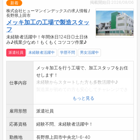
掲載開始日:2026/08/06
新着
株式会社ヒューマンインデックスの求人情報 /
終業：
時
分以前
長野県上田市
メッキ加工の工場で製造スタッ
フ
除外ワード
未経験者活躍中！年間休日124日◎土日休
み♪残業少なめ！もくもくコツコツ作業♪
派遣社員
未経験者活躍中
学歴不問
男女活躍中
プロフィール
メッキ加工を行う工場で、加工スタッフをお任
せします！
年齢
未経験からスタートした方も多数活躍中♪
仕事内容
製造業が初めての方も安心してチャレンジでき
ます！
もっと見る
手順に沿ってコツコツ進める作業が中心なの
性別
雇用形態
で、ものづくりが好きな方にピッタリのお仕事
派遣社員
◎
男性
女性
応募資格
経験不問、未経験者活躍中！
【具体的な業務内容】
・前処理（脱脂・洗浄）
勤務地
長野県上田市中央北1-6-40
学歴
・メッキ処理（本めっき）