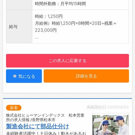
■働きやすい環境
時間外勤務：月平均15時間
・主体的に動ける方が活躍しやすい
・社員同士のコミュニケーションはもちろん、
【働き方について】
人間関係等働きやすい環境
時給：1,250円
・年間休日120日以上（有給取得推奨）
■直接雇用前提のご紹介！
月給例）時給1,250円×8時間×20日+残業＝
・有給休暇は時間単位で取得可能
給与
・派遣期間（半年）を経て、双方合意のうえで
223,000円
・有給休暇が取りやすいのでプライベートも充
直接雇用を目指せます◎
...
実！働きやすい環境が整っています♪
・未経験から正社員を目指したい方におすすめ
・土日祝休み・日勤のみで私生活との両立◎
♪
・男性の育児休業取得実績あり
【こんな方におすすめ♪】
この求人に応募する
【社内設備】
・未経験からチャレンジしたい方
・休憩や昼食に利用できるスペースあり
・ワークライフバランスを大切にしたい方
・ロッカー完備
詳細を見る
気になる
・長く安定して働きたい方
・冷蔵庫あり
【貸与】
・簡易冷水器あり
・制服：上着のみ
・安全靴
◎建物内の上履きのみ、ご準備ください
掲載開始日:2026/08/05
新着
【設備】
株式会社ヒューマンインデックス 松本営業
・食堂スペース
所の求人情報 /長野県松本市
・休憩室
製造会社にて部品仕分け
・無料駐車場
未経験者活躍中！土日休み！動きがあるお