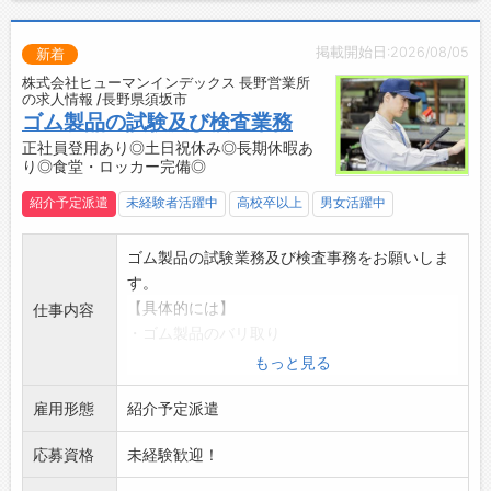
☆
◎社員食堂の利用が可能！日替わりランチが食
べられます
掲載開始日:2026/08/05
新着
☆----------------------------------------
株式会社ヒューマンインデックス 長野営業所
☆
の求人情報 /長野県須坂市
◆時間単位年休制度あり！
ゴム製品の試験及び検査業務
有給休暇は1時間分、2時間分と時間単位でも取
正社員登用あり◎土日祝休み◎長期休暇あ
り◎食堂・ロッカー完備◎
得できます◎
☆----------------------------------------
紹介予定派遣
未経験者活躍中
高校卒以上
男女活躍中
☆
◆給与前払い制度あり！
ゴム製品の試験業務及び検査事務をお願いしま
勤務実績に応じて、給与前払いが可能です◎
す。
簡単申請！簡単受取！日払い即日払い対応！
【具体的には】
仕事内容
☆----------------------------------------
・ゴム製品のバリ取り
☆
・試験器具にゴム製品をセット
もっと見る
◆ご不明点はいつでもご相談ください！
・自動測定された結果をノートに記入
即日対応!!フォロー体制もバッチリ
雇用形態
・試験結果をパソコンに打ち込む※立ち作業に
紹介予定派遣
登録はご自宅からお電話で可能です◎
なります。
☆----------------------------------------
応募資格
未経験歓迎！
【研修制度・ステップアップ】
☆
・最初の期間は、教育担当の方がしっかり教え