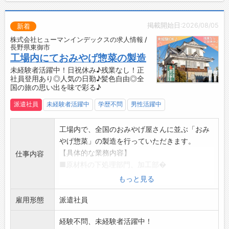
せます。
【会社について】
掲載開始日:2026/08/05
新着
・東証上場会社 高島株式会社のグループ会社と
株式会社ヒューマンインデックスの求人情報 /
して、安心して働ける環境です。
長野県東御市
工場内にておみやげ惣菜の製造
未経験者活躍中！日祝休み♪残業なし！正
社員登用あり◎人気の日勤♪髪色自由◎全
国の旅の思い出を味で彩る♪
派遣社員
未経験者活躍中
学歴不問
男性活躍中
工場内で、全国のおみやげ屋さんに並ぶ「おみ
やげ惣菜」の製造を行っていただきます。
【具体的な業務内容】
仕事内容
■原材料の下処理部門、加工部�
・原料の仕込み、調味作業
もっと見る
・大量調理の温度管理
雇用形態
・原料の充填、作業中の殺菌温度管理
派遣社員
・食品中の金属などの異物混入チェック
経験不問、未経験者活躍中！
・工場内の清掃、衛生管理 など