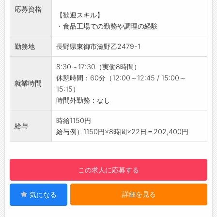
▼重量物の取り扱いに関して
応募資格
【歓迎スキル】
・原料の計量、冷凍保管した原料の扱い、ケー
・食品工場での勤務や調理の経験
スに入った製品の扱いなど、20kg程度の重量物
の取り扱いがあります。
勤務地
長野県東御市滋野乙2479-1
【研修制度】
・OJTにて、各製品の1工程ずつ覚えていただき
8:30～17:30（実働8時間）
ます。
休憩時間：60分（12:00～12:45 / 15:00～
就業時間
・レシピ（手順書）もあるので、未経験の方も
15:15）
安心して勤務可能です！
時間外勤務：なし
【おすすめポイント】
◇髪色自由！
時給1150円
給与
・個性を大事にしながら、のびのび働けます♪
給与例）1150円×8時間×22日＝202,400円
◇残業なし！
・定時退社が基本なので、プライベートも充実
♪
この求人に応募する
◇日祝休み♪
・家族や友人と予定を合わせやすいお休み体制
詳細を見る
気になる
です◎
【やりがい】