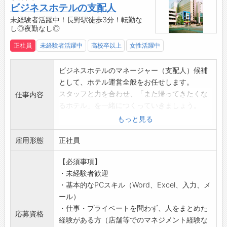
【社内設備】
ビジネスホテルの支配人
・休憩室あり◎仕事と休憩のメリハリをつけて
未経験者活躍中！長野駅徒歩3分！転勤な
し◎夜勤なし◎
働けます！
【やりがい】
正社員
未経験者活躍中
高校卒以上
女性活躍中
・加工した製品がさまざまな業界で使用され、
ものづくりを支えている実感を得られます。
ビジネスホテルのマネージャー（支配人）候補
【こんな方にオススメ♪】
として、ホテル運営全般をお任せします。
◇コツコツ丁寧に作業を進めることが得意な方
スタッフと力を合わせ、「また帰ってきたくな
仕事内容
◆未経験から製造業やメッキ加工のお仕事にチ
るホテル」を一緒につくっていきましょう。
ャレンジしたい方
【具体的な業務内容】
もっと見る
◇ものづくりに興味がある方
1）スタッフの勤怠管理・採用・教育
◆家庭や子育てと仕事を両立したい方
雇用形態
2）客室・建物を清潔に維持管理、不具合の対
正社員
◇土日休みや年間休日124日、残業少なめなど
応
働きやすさを重視したい方
【必須事項】
3）売上管理・数値分析による収支管理
☆----------------------------------------
・未経験者歓迎
4）お客さま対応、朝食メニュー考案など
☆
・基本的なPCスキル（Word、Excel、入力、メ
5）集客アップのための戦略・地元周辺へのPR
◆時間単位年休制度あり！
ール）
活動 など
有給休暇は1時間分、2時間分と時間単位でも取
・仕事・プライベートを問わず、人をまとめた
【おすすめポイント】
応募資格
得できます◎
経験がある方（店舗等でのマネジメント経験な
・多くのスタッフが未経験からスタートしてい
☆----------------------------------------