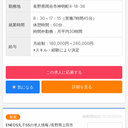
・経験をお持ちの方は、即戦力として活躍いた
勤務地
長野県岡谷市神明町4-18-36
だけます
・業務に応じて、社用車を使用した取引先への
8：30～17：15（実働7時間45分）
納品・配達をお願いする場合があります（頻度
就業時間
休憩時間：60分
は多くありません）
時間外勤務：月平均30時間
・パソコンの基本操作（Word・Excel）は必須
です
月給制：180,000円～260,000円
給与
【未経験OK！】
※スキル・経験により決定
丁寧に指導しますので、安心してご応募くださ
い◎
【こんな方におすすめ】
この求人に応募する
生産管理の経験あれば、尚歓迎
【制服あり】
詳細を見る
気になる
ジャンパー
ポロシャツ（下はスラックスなど）
【設備】
・駐車場
・食堂スペース
掲載開始日:2026/08/05
新着
・レンジ、冷蔵庫、給湯器
ENEOS丸子SSの求人情報 /長野県上田市
・自動販売機