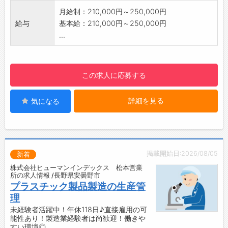
事！
丁寧に指導します。
月給制：210,000円～250,000円
【1日の業務の流れ（例）】
整理整頓された清潔な工場で、安全第一のもと
給与
基本給：210,000円～250,000円
8：15 出社・朝礼
チームで協力しながら働いています。
...
8：30 品質確認・検査準備
【働き方について】
9：00 製品検査・品質記録作成
・年間休日120日以上（有給取得推奨）
10：00 休憩（10分）
・有給休暇は時間単位で取得可能
この求人に応募する
10：10 品質データ集計・不適合内容確認
・有給休暇が取りやすいのでプライベートも充
12：00 昼休憩（40分）
実！働きやすい環境が整っています♪
詳細を見る
気になる
12：40 現場確認・品質改善・クレーム対応・
・土日祝休み・日勤のみで私生活との両立◎
資料作成
・男性の育児休業取得実績あり
15：00 休憩（10分）
【社内設備】
15：10 是正処置・再発防止活動・品質会議準
・休憩や昼食に利用できるスペースあり
備
・ロッカー完備
掲載開始日:2026/08/05
新着
16：45 翌日準備・書類整理
・冷蔵庫あり
株式会社ヒューマンインデックス 松本営業
17：15 退社
・簡易冷水器あり
所の求人情報 /長野県安曇野市
【やりがい】
プラスチック製品製造の生産管
・自分が関わった製品の品質が全国の公園や学
理
校で評価される
未経験者活躍中！年休118日♪直接雇用の可
能性あり！製造業経験者は尚歓迎！働きや
・子どもたちが安心して遊べる遊具づくりに貢
すい環境◎