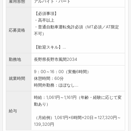
雇用形態
・遊具部品の塗装前処理（脱脂、研磨、養生
アルバイト・パート
◆職場見学可能！自分が働くイメージができま
等）
す。
【必須事項】
・粉体塗装、吹付塗装作業
みなさまのご応募を心よりお待ちしております
・高卒以上
・塗装後の検査、補修作業
＾＾
・普通自動車運転免許必須（MT必須／AT限定
・遊具の仮組立、検査作業
☆----------------------------------------
応募資格
不可）
・製品の仕上げ、出荷準備、梱包作業補助
☆
・工場内の整理整頓、清掃活動
【歓迎スキル】...
【塗装作業：1日の業務の流れ（例）】
9：00 出社・朝礼・作業内容確認
勤務地
長野県長野市風間2034
9：10 塗装前処理・養生作業
10：00 休憩（10分）
9：00～16：00（実働6時間）
10：10 下塗り・上塗り作業
就業時間
休憩時間：60分
12：00 昼休憩（40分）
時間外勤務：ほぼなし...
12：40 乾燥炉・外観検査・仕上げ
15：00 休憩（10分）
時給：1,061円～1,161円（年齢・経験に応じて変
15：10 製品仕上げ・片付け・清掃
動あり）
15：45 翌日準備・作業場整理
給与
16：00 退社
（月給例）1,061円×6時間×20日＝127,320円～
■鉄工作業
139,320円
・公園や学校向け遊具の鉄骨部品製作