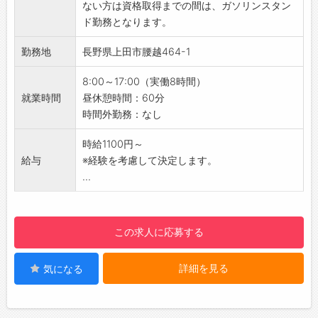
ない方は資格取得までの間は、ガソリンスタン
2. 人材開発、自己研鑽を通じて「豊かな人間
※正社員登用あり
ド勤務となります。
性」と「企業力」を培い、オンリーワン企業を
目指す
勤務地
長野県上田市腰越464-1
3. 技術を追求し新しい価値を創造して、企業発
展と社会寄与し、若い世代に製造業を伝承する
8:00～17:00（実働8時間）
■経営方針
就業時間
昼休憩時間：60分
1. 超精密部品加工に挑戦し日本の物作りを続け
時間外勤務：なし
若い世代に引き継ぐ
2. 工程内管理とデータの完全添付（ユーザーの
時給1100円～
ISO管理への全面協力
給与
※経験を考慮して決定します。
3. 各グループ相互協力により、岡谷精密工業株
...
式会社の信頼を高める
この求人に応募する
詳細を見る
気になる