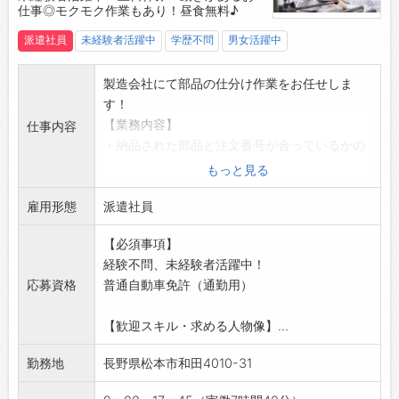
仕事◎モクモク作業もあり！昼食無料♪
・ロッカー、更衣室
☆----------------------------------------
派遣社員
未経験者活躍中
学歴不問
男女活躍中
☆
◆給与前払い制度あり！
製造会社にて部品の仕分け作業をお任せしま
勤務実績に応じて、給与前払いが可能です◎
す！
簡単申請！簡単受取！日払い即日払い対応！
【業務内容】
仕事内容
☆----------------------------------------
・納品された部品と注文番号が合っているかの
☆
照合確認
もっと見る
◆ご不明点はいつでもご相談ください！
・部品を種類ごとに仕分ける作業
即日対応!!フォロー体制もバッチリ
雇用形態
・簡単なデータ入力（フォーマットへの入力）
派遣社員
登録はご自宅からお電話で可能です◎
【おすすめポイント♪】
☆----------------------------------------
【必須事項】
■未経験者活躍中！
☆
経験不問、未経験者活躍中！
・PC作業は簡単な入力程度なので、スマホの基
◆職場見学可能！自分が働くイメージができま
応募資格
普通自動車免許（通勤用）
本操作ができれば問題ありません
す。
・作業手順は丁寧に教えてもらえるため、未経
みなさまのご応募を心よりお待ちしております
【歓迎スキル・求める人物像】...
験の方も安心してスタートできます
＾＾
■身体への負担も少なめ！
☆----------------------------------------
勤務地
長野県松本市和田4010-31
・部品の運搬には代車を使用します◎
☆
・3階への運搬もエレベーターを利用するた