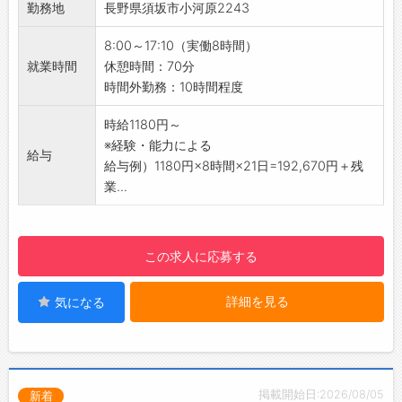
◆職場見学可能！自分が働くイメージができま
勤務地
長野県須坂市小河原2243
てくれます＾＾
す。
・社内研修なども充実しています◎
みなさまのご応募を心よりお待ちしております
8:00～17:10（実働8時間）
【職場の雰囲気】
＾＾
就業時間
休憩時間：70分
・とても温かい職場で、上司の方が定期的に面
☆----------------------------------------
時間外勤務：10時間程度
談をしてくれます♪
☆
【年間休日120日＆土日休み＆長期休暇あり♪】
時給1180円～
・仕事とプライベートの両立がしやすく、充実
※経験・能力による
給与
した休日を過ごすことができます◎
給与例）1180円×8時間×21日=192,670円＋残
【社内設備】
業...
・休憩室完備！
・ロッカー完備！
・食堂完備！
この求人に応募する
・お弁当の注文ができるので、早起きしてお弁
当を作る時間が要りません＾＾
詳細を見る
気になる
【働き方に関して】
・上下制服、帽子着用で作業していただきます
◎
新工場2026年5月完成！きれいな食堂や休憩ス
ペースが充実！
掲載開始日:2026/08/05
新着