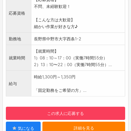
ト！
ジオの講師）
不問、未経験歓迎！
徐々に覚えていただくので、未経験の方でも安
・個人事業主、自営業（英語塾・飲食店経営・
応募資格
心して始められます◎◎◎
化粧品専門店）
【こんな方は大歓迎】
プラスチック製品を製造する工場での組立作業
・パートリーダー（飲食店・販売・青果卸売）
細かい作業が好きな方♪
をお願いします♪
・家庭が落ち着き社会復帰した方（PTA会⾧、
シンプルな作業のお仕事で、ワクワクする毎日
子ども会会⾧、保護者会⾧経験者など）
勤務地
長野県中野市大字西条1-2
を送りましょう＾＾
【具体的な業務内容】
【就業時間】
・手のひらサイズのプラスチック製品に、小さ
就業時間
1）08：10～17：00（実働7時間55分）
な金属片をピンセット等で組み込んで完成させ
2）13：10〜22：00（実働7時間55分）...
ます
・完成した製品を箱詰め・袋詰めします
時給1,300円～1,350円
※座り作業・立ち作業の両方があります
給与
※扱う製品は小型部品がメインです
「固定勤務をご希望の方」...
【入社後の流れ】
まずは先輩社員について作業を覚えていただき
ます
この求人に応募する
モクモクと集中して取り組める環境です
【アピールポイント】
詳細を見る
気になる
プラスチック製品なので軽量で扱いやすい