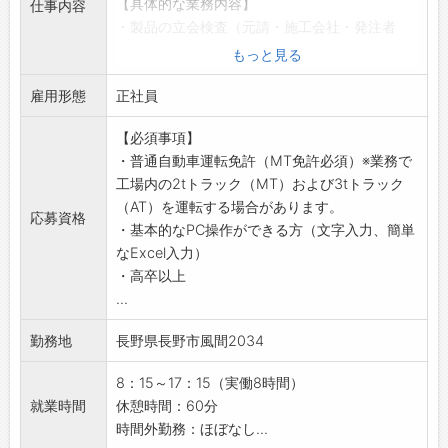
【具体的な業務内容】
業務状況に応じて、2tトラック（MT）・3tト
仕事内容
・製品の立会検査（元請・施工会社・発注者
ラック（AT）を運転していただく場合がありま
等）の実施
す。
もっと見る
・品質データの集計・分析・改善提案
【おすすめポイント】
雇用形態
・品質記録・検査成績書等の作成
正社員
・公園や学校に設置される遊具づくりに関わる
・社内品質教育・品質改善活動
ことができる！
【必須事項】
・製造現場・設計部門との品質改善活動
・自分が製作した製品が形として残る仕事で
・普通自動車運転免許（MT免許必須）※業務で
・クレーム・不適合発生時の原因調査、是正処
す！
工場内の2tトラック（MT）および3tトラック
置・再発防止活動
・子どもたちの成長や遊びを支える社会貢献性
（AT）を運転する場合があります。
・クレーム・不適合の予防活動および品質向上
の高い仕事です！
応募資格
・基本的なPC操作ができる方（文字入力、簡単
活動の推進
・未経験から加工技術を身につけられます！
なExcel入力）
・ISO9001・ISO14001に関する運用・改善活
・オーダーメイド製品が多く、幅広い経験を積
・高卒以上
動
めます！
...
【おすすめポイント】
・チームで協力しながらものづくりを進める環
・未経験歓迎！丁寧にサポートします！
境
勤務地
長野県長野市風間2034
・公園や学校に設置される遊具づくりに関わる
・5S活動を進める清潔な工場環境
ことができる！
・設計から製造まで一貫して行っているため、
8：15～17：15（実働8時間）
・設計〜製造まで一貫したものづくりを支える
ものづくりの幅広い工程に関われる環境です！
就業時間
休憩時間：60分
やりがいあり！
【研修制度・ステップアップ】
時間外勤務：ほぼなし...
・デスクワークと現場とのバランスが良いお仕
未経験からスタートできる環境で、先輩社員が