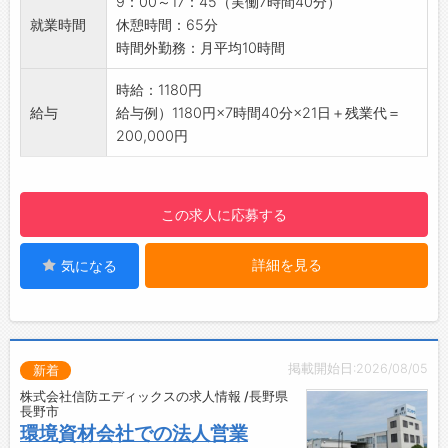
9：00～17：45（実働7時間40分）
め、移動もスムーズです！
就業時間
休憩時間：65分
・重量物は2人で運ぶなど、安全面に配慮して
時間外勤務：月平均10時間
作業を行っています♪
■メリハリをつけて働ける！
時給：1180円
・部品の種類が豊富なので、単調な繰り返し作
給与
給与例）1180円×7時間40分×21日＋残業代＝
業が苦手な方にもおすすめです◎
200,000円
・立ち作業と座り作業の両方があるため、気分
を切り替えながら働けます
★☆社員食堂が無料で利用できます！
この求人に応募する
・派遣スタッフの方も社員食堂を無料で利用可
能です◎
詳細を見る
気になる
・社内キッチンで作られた、温かい日替わりラ
ンチを毎日無料で楽しめます♪
・ランチ代の節約にもつながる、うれしい福利
厚生です！
【こんな方におすすめ♪】
掲載開始日:2026/08/05
新着
・体を動かしながらお仕事したい方
株式会社信防エディックスの求人情報 /長野県
・モクモク・コツコツ作業が好きな方
長野市
・製造業や検査のお仕事にチャレンジしたい方
環境資材会社での法人営業