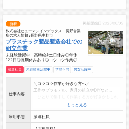
営に関する相談ができる機会あり
3）ベーシック研修（6ヶ月～1年）
・月1回、本社にて支配人向けスキルアップ研修
を実施
掲載開始日:2026/08/05
新着
【働く環境】
株式会社ヒューマンインデックス 長野営業
・現在、支配人の90％以上が女性です
所の求人情報 /長野県中野市
・子どもの行事や家庭の都合に合わせた勤務調
プラスチック製品製造会社での
整が可能
組立作業
・周囲と協力しながら、仕事と家庭を両立しや
未経験活躍中！高時給♪土日休み◎年休
122日◎長期休みあり◎コツコツ作業◎
すい環境です
【活躍している支配人の前職例】
派遣社員
未経験者活躍中
学歴不問
男女活躍中
業界未経験から、多くの方が支配人として活躍
しています。
＼コツコツ作業が好きな方へ／
・店⾧、リーダー職（小売業界、アパレル、飲
工作やプラモデル、家具の組立やDIYなど…
食、携帯ショップ、家電量販店など）
仕事内容
「ひとりで集中して作業する方が好きかもしれ
・営業職（法人営業・個人営業・保険営業）
ない」
もっと見る
・看護師⾧
そんな風に感じたことがある方は、当社の作業
・所⾧職（清掃スタッフの派遣会社の所⾧、介
雇用形態
にきっと面白さを感じていただけます！
派遣社員
護施設の所⾧）
まずは職場の雰囲気に慣れるところからスター
・教室運営（学習塾、ピアノ、クッキングスタ
【応募資格】