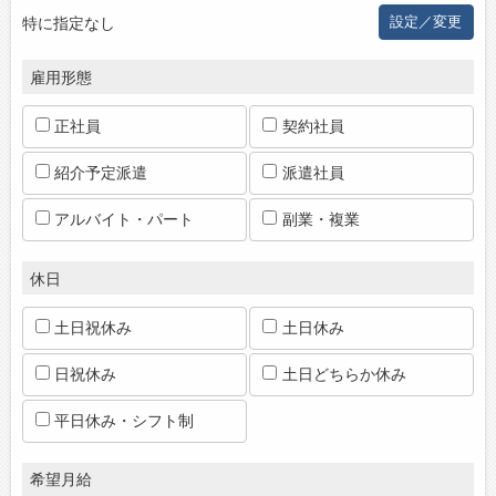
のある職種に応募してみてくださいね。
特に指定なし
設定／変更
ジョブズゴーについて
雇用形態
会社概要
正社員
契約社員
お問い合わせ
よくあるご質問
紹介予定派遣
派遣社員
アルバイト・パート
副業・複業
休日
土日祝休み
土日休み
日祝休み
土日どちらか休み
平日休み・シフト制
希望月給