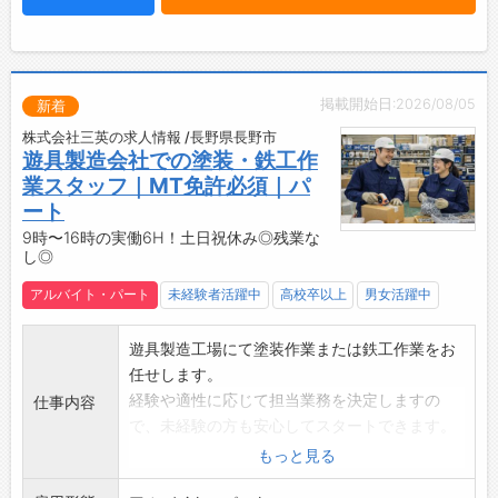
制服貸与・休憩室・駐車場完備で働きやすい環
境
☆----------------------------------------
☆
掲載開始日:2026/08/05
新着
◆時間単位年休制度あり！
株式会社三英の求人情報 /長野県長野市
有給休暇は1時間分、2時間分と時間単位でも取
遊具製造会社での塗装・鉄工作
得できます◎
業スタッフ｜MT免許必須｜パ
☆----------------------------------------
ート
☆
9時〜16時の実働6H！土日祝休み◎残業な
◆給与前払い制度あり！
し◎
勤務実績に応じて、給与前払いが可能です◎
アルバイト・パート
未経験者活躍中
高校卒以上
男女活躍中
簡単申請！簡単受取！日払い即日払い対応！
☆----------------------------------------
遊具製造工場にて塗装作業または鉄工作業をお
☆
任せします。
◆ご不明点はいつでもご相談ください！
経験や適性に応じて担当業務を決定しますの
即日対応!!フォロー体制もバッチリ
仕事内容
で、未経験の方も安心してスタートできます。
登録はご自宅からお電話で可能です◎
【具体的な業務内容】
☆----------------------------------------
もっと見る
■塗装作業
☆