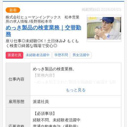
掲載開始日:2026/08/05
新着
株式会社ヒューマンインデックス 松本営業
所の求人情報 /長野県松本市
めっき製品の検査業務｜交替勤
務
座り仕事◎未経験OK！土日休み♪ もくも
く検査◎綺麗な職場で安心◎
派遣社員
未経験者活躍中
学歴不問
男女活躍中
めっき製品の検査業務。
【業務内容】
仕事内容
・めっき加工された製品を顕微鏡で確認する目
視検査
もっと見る
・キズ、変形、ムラなどの外観チェック
雇用形態
・検査基準に沿って、良品・不良品の確認を行
派遣社員
います
【必須事項】
◎自分のペースで進められる、もくもくと集中
経験不問、未経験者活躍中
できる作業です！
応募資格
普通自動車免許（通勤用）