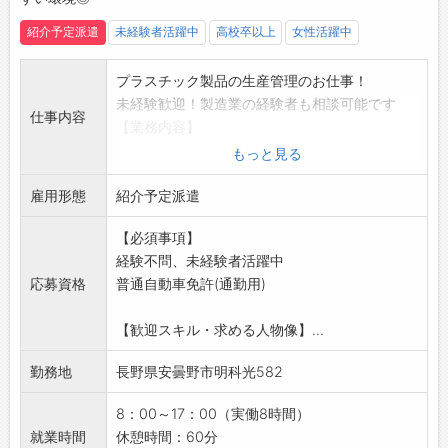
献できる
・品質改善を通じて会社全体の品質向上に貢献
紹介予定派遣
未経験者活躍中
高校卒以上
女性活躍中
できる
・クレームや不適合の再発防止に取り組み、お
プラスチック製品の生産管理のお仕事！
客様満足度の向上に貢献できる
未経験歓迎！製造業の経験者も相談可能です
仕事内容
・問題解決力や品質管理の専門知識が身につく
【業務内容】
【研修制度・ステップアップ】
■生産管理
もっと見る
未経験からスタートできる環境で、先輩社員が
・生産計画に基づく社内外の調整
丁寧に指導します。
雇用形態
・取引先や現場との納期調整・外注管理
紹介予定派遣
・OJTによる段階的な教育方針です。
・その他、生産管理に関わる一連の業務
・業務内容は一つずつ習得していただきます。
【必須事項】
【おすすめポイント♪】
・人事評価制度に基づき昇給・昇格制度があり
経験不問、未経験者活躍中
■未経験者歓迎！
ます。
応募資格
普通自動車免許(通勤用)
未経験から製造業にチャレンジできる
・将来的には主担当やリーダーポジションも目
◎製造業の経験者は優遇
指せます。
【歓迎スキル・求める人物像】...
■研修制度充実
・オンライン研修制度あり（Growth College）
・入社後は研修を受けてから業務に入っていた
勤務地
長野県安曇野市明科光582
【職場の雰囲気・社風】
だきます
・ものづくりを大切にする職場
・半年～1年間のOJTを通じて、段階的にスキル
8：00～17：00（実働8時間）
・チームで協力して業務を進める風土
を身につけていただきます
就業時間
休憩時間：60分
・改善や効率化に前向きな環境