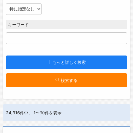
キーワード
こだわり条件
もっと詳しく検索
特に指定なし
設定／変更
検索する
業種
特に指定なし
設定／変更
24,316件
中、 1〜30件を表示
就業時間
始業：
時
分以降
～