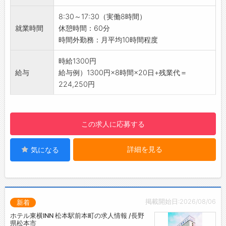
・後処理（水洗・乾燥・研磨）
8:30～17:30（実働8時間）
・製品の検査
就業時間
休憩時間：60分
・梱包作業 など
時間外勤務：月平均10時間程度
【おすすめポイント】
スキル・資格
◆未経験歓迎！
時給1300円
特に指定なし
設定／変更
・先輩社員が丁寧に教えてくれるので、安心し
給与
給与例）1300円×8時間×20日+残業代＝
て業務を覚えられます。
224,250円
◆年間休日124日＆土日休み♪
・しっかり休めるので、プライベートや家族と
の時間も大切にできます♪
この求人に応募する
◆残業は月10時間程度と少なめ！
・仕事終わりの予定も立てやすく、無理なく働
詳細を見る
気になる
けます。
◆ライフスタイルに合わせて働ける環境◎
・お子様の学校行事などによるお休みもご相談
いただけます♪
【職場の雰囲気】
掲載開始日:2026/08/06
新着
・優しい方が多く、あたたかい雰囲気の職場で
ホテル東横INN 松本駅前本町の求人情報 /長野
す♪
県松本市