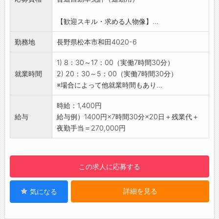
【未経験者歓迎！】
検査や製造業が初めての方も大歓迎！
【歓迎スキル・求める人物像】...
入社後は、作業手順や検査のポイントを一から
丁寧にお教えしますので、
勤務地
長野県松本市和田4020-6
工場勤務が初めての方でも安心してスタートで
きます。
1) 8：30～17：00（実働7時間30分）
【こんな方におすすめ♪】
就業時間
2) 20：30～5：00（実働7時間30分）
・一人で集中して行う、もくもく作業が好きな
※場合によって他就業時間もあり...
・細かい作業やコツコツ進める作業が得意な
・座り作業で無理なく働きたい
時給：1,400円
・製造業にチャレンジしてみたい
給与
給与例）1400円×7時間30分×20日＋残業代＋
【職場環境・ポイント】
夜勤手当＝270,000円
・座り作業中心で身体への負担少なめ◎
・作業場内は空調完備で一年中快適です！
・落ち着いた雰囲気の職場
この求人に応募する
【貸与】
・制服：支給
詳細を見る
気になる
【設備】
・休憩室：食堂スペースからの眺めがよく気持
ちよく食事ができます。