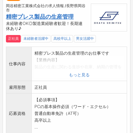
食堂完備、福利厚生施設が充実しています！
岡谷精密工業株式会社の求人情報 /長野県岡谷
☆----------------------------------------
市
☆
精密プレス製品の生産管理
◆給与前払い制度あり！
未経験者OK◎製造業経験者歓迎！長期連
休あり♪
勤務実績に応じて、給与前払いが可能です◎
簡単申請！簡単受取！日払い即日払い対応！
正社員
未経験者活躍中
高校卒以上
男女活躍中
☆----------------------------------------
☆
精密プレス製品の生産管理のお仕事です
◆ご不明点はいつでもご相談ください！
【業務内容】
即日対応!!フォロー体制もバッチリ
仕事内容
製品の生産に関わる進捗や在庫、納期の管理を
登録はご自宅からお電話で可能です◎
中心にお任せします
もっと見る
☆----------------------------------------
具体的には…
☆
雇用形態
・製品の進捗管理、在庫管理、納期管理
正社員
◆職場見学可能！自分が働くイメージができま
・受入・出荷・発送に関する管理業務
す。
【必須事項】
・外注先との調整、管理
みなさまのご応募を心よりお待ちしております
PCの基本操作必須（ワード・エクセル）
・各種伝票処理（パソコンを使用します）
＾＾
応募資格
普通自動車免許（AT可）
【備考】
☆----------------------------------------
高卒以上
・同部署には6名が在籍しており、年代問わず
☆
...
活躍中◎