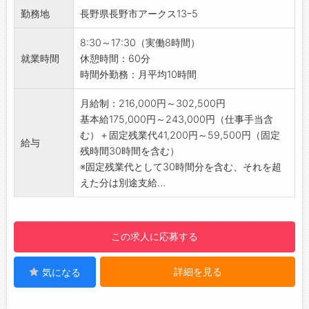
・医薬品
簡単申請！簡単受取！日払い即日払い対応！
勤務地
長野県長野市アークス13ｰ5
・防疫剤、殺虫剤
☆----------------------------------------
・指定ごみ袋（自治体・広域連合向け）
☆
8:30～17:30（実働8時間）
・環境衛生資材
◆ご不明点はいつでもご相談ください！
就業時間
休憩時間：60分
・食品衛生資材
即日対応!!フォロー体制もバッチリ
時間外勤務：月平均10時間
・防災用品など
登録はご自宅からお電話で可能です◎
【おすすめポイント】
月給制：216,000円～302,500円
☆----------------------------------------
・ノルマはなく、会社全体として目標に向け
基本給175,000円～243,000円（仕事手当含
☆
て、営業活動を行っています。
む）＋固定残業代41,200円～59,500円（固定
◆職場見学可能！自分が働くイメージができま
給与
・事業を通して地球と人間の「健康」に貢献で
残時間30時間を含む）
す。
きます。
※固定残業代として30時間分を含む、それを超
みなさまのご応募を心よりお待ちしております
・コミュニケーションを取ることが好きな方に
えた分は別途支給...
＾＾
ピッタリのお仕事です！
☆----------------------------------------
【キャリアステップ】
☆
・入社後は先輩社員との同行営業からスター
この求人に応募する
ト、知識・経験をつけていきます。
・経験や実績をつけて、将来的には管理職への
詳細を見る
気になる
キャリアアップも目指せます。
【職場の雰囲気】
・転勤なしで、長期的にキャリアアップを目指