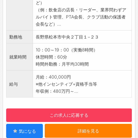
ど）
ます
☆
（例：飲食店の店長・リーダー、業界問わずア
・充実した研修制度があるので安心！！
◆給与前払い制度あり！
ルバイト管理、PTA会長、クラブ活動の保護者
・マネジメント職のためスケジュールは基本的
勤務実績に応じて、給与前払いが可能です◎
会長など）...
に自己裁量
簡単申請！簡単受取！日払い即日払い対応！
・行事やご家庭の予定に合わせて休日調整が可
☆----------------------------------------
勤務地
長野県松本市中央２丁目１−２３
能！
☆
【研修制度・ステップアップ】
◆ご不明点はいつでもご相談ください！
10：00～19：00（実働8時間）
1）スタートアップ研修（2ヶ月）
即日対応!!フォロー体制もバッチリ
就業時間
休憩時間：60分
・本社研修
登録はご自宅からお電話で可能です◎
時間外勤務：月平均30時間
・店舗研修
☆----------------------------------------
・ホテル内の業務を一通り経験します。
月給：400,000円
☆
※東京など県外での宿泊を伴う研修あり（最長2
給与
※他インセンティブ+資格手当等
◆職場見学可能！自分が働くイメージができま
ヶ月）
年収例：480万円～...
す。
※帰宅費用の補助あり（2回）
みなさまのご応募を心よりお待ちしております
2）ホテル着任・ひよこクラブ（2ヶ月～6ヶ
＾＾
月）
☆----------------------------------------
この求人に応募する
・配属ホテルへ着任（従業員・お客様より支配
☆
人と呼ばれるようになります）
詳細を見る
気になる
・月1回、東京本社にて先輩社員に様々な店舗運