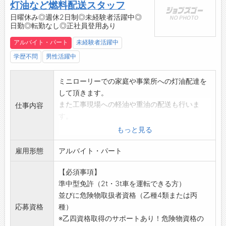
灯油など燃料配送スタッフ
・仕出し弁当注文可能（430円）
日曜休み◎週休2日制◎未経験者活躍中◎
【会社より】
日勤◎転勤なし◎正社員登用あり
意欲的に仕事に取り組める方を希望します。繁
アルバイト・パート
未経験者活躍中
忙期や受注量によって、残業になる場合があり
ます。
学歴不問
男性活躍中
【会社の特徴】
当社は設立以来、小物精密プレス部品の金型設
ミニローリーでの家庭や事業所への灯油配達を
定・製作・加工を一貫して行っている企業で
して頂きます。
す。お客様のニーズが精密から超精密へより高
また工事現場への軽油や重油の配送も行いま
仕事内容
度に変化する中、お客様に満足と安心と価値を
す。
製品に作りこんでお届けしています。
夜間配送や長距離配送もなく、配送先は基本的
もっと見る
これからも変化に対応し、また新しい事へチャ
に決まっているので安心です。
レンジし続け、オンリーワン企業を目指して行
雇用形態
ドライバーの仕事がメインになりますが、配送
アルバイト・パート
きます。岡谷精密工業にしかできないモノづく
がないときはガソリンスタンドでの接客やタイ
【必須事項】
りに一緒に挑戦して行きましょう。
ヤ交換なども手伝って頂きます。
準中型免許（2t・3t車を運転できる方）
【経営理念・方針】
※危険物資格のない方は資格取得までの間は、
並びに危険物取扱者資格（乙種4類または丙
■経営理念
ガソリンスタンド勤務となります。
応募資格
種）
1. 常に新しい発想を展開し、企業の社会責任を
※乙四資格取得のサポートあり！働きながら資
※乙四資格取得のサポートあり！危険物資格の
遂行する
格取得ができます！