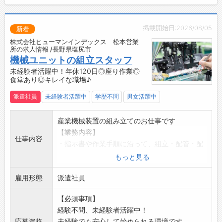
・「旅行のお土産が美味しかった！」の声が、
自分の仕事の成果◎
・全国47都道府県に出荷しているので、自分の
掲載開始日:2026/08/05
新着
関わった商品が広く届く喜びを実感できます！
株式会社ヒューマンインデックス 松本営業
【社内設備】
所の求人情報 /長野県塩尻市
・休憩室あり！ゆっくり休憩していただけます
機械ユニットの組立スタッフ
◎
未経験者活躍中！年休120日◎座り作業◎
食堂あり◎キレイな職場♪
・冷蔵庫、レンジ、ポットあり
・ロッカー、更衣室あり
派遣社員
未経験者活躍中
学歴不問
男女活躍中
・お弁当の注文可能♪日々のお昼もラクラク◎
【職場の雰囲気・社風】
産業機械装置の組み立てのお仕事です
・「一人はみんなのために、みんなは一人のた
【業務内容】
めに」——チームワークを大切にする職場で
仕事内容
・指示書や作業手順に沿って、組立・配管・配
す。
線作業を行います
もっと見る
【企業について】
◎電動ドライバーや六角レンチなど、身近な工
・おみやげ惣菜のリーディングカンパニーとし
雇用形態
具を使用して手作業で組み立てます。
派遣社員
て、全国に向けて製品を出荷中！
◎製品はA3サイズ程度
☆----------------------------------------
【必須事項】
◎基本的に座り仕事になります
☆
経験不問、未経験者活躍中！
【おすすめポイント♪】
◆時間単位年休制度あり！
応募資格
未経験でも安心して始められる環境です