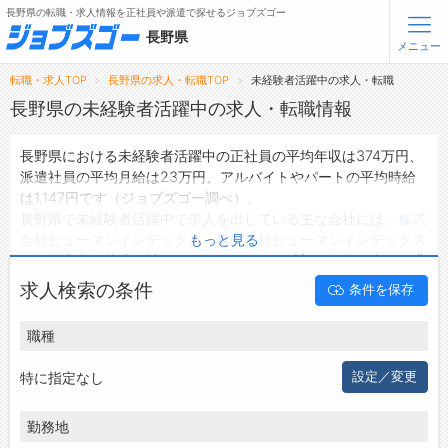
長野県の転職・求人情報を正社員や派遣で探せるジョブズゴー
長野県
メニュー
転職・求人TOP
長野県の求人・転職TOP
未経験者活躍中の求人・転職
無料会員登録
ログイン
長野県の未経験者活躍中の求人・転職情報
長野県における未経験者活躍中の正社員の平均年収は374万円、
メニュー
派遣社員の平均月給は23万円、アルバイトやパートの平均時給
は1,147円です（ジョブズゴー調べ）。
トップ
長野県で未経験者活躍中で求人を出している主な会社には、
株式
詳細情報で求人を探す
会社ヒューマンインデックス
・
株式会社ヒューマンインデックス
もっと見る
タップで簡単に求人を探す
長野営業所
・
株式会社PNF
などがあり、ご希望の条件に合った求
人を探すことできます。
【初めての方へ】
求人検索の条件
条件を保存
長野県の地域密着型の求人サイトであるジョブズゴーでは長野県
長野県の求人検索で選ばれる理由
の求人情報を11,320件取り扱っており、そのうち
正社員の求人
は
職種
8,214件、
派遣社員の求人
は1,254件、
アルバイト・パートの求
転職支援サービスについて
人
は122件です。
特に指定なし
設定／変更
ハローワークにはない求人も多数扱っており、転職だけでなく、
転職支援サービス
第二新卒から50代・60代以上の方の再就職も可能です。 長野県
転職ノウハウ(応募書類の書き方・面接対策など)
勤務地
で未経験者活躍中の求人・転職情報を探している方は、ぜひ興味
転職・採用コラム