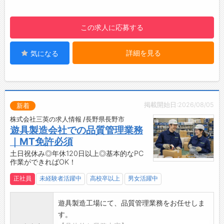
・鋼材の切断、穴あけ、研磨、加工
・図面を確認しながらの製作作業
この求人に応募する
・半自動溶接、アーク溶接作業（経験・資格に
応じて担当）
詳細を見る
気になる
・グラインダー等を使用した仕上げ作業
※20kg程度の鋼材、部材の運搬業務もありま
す。
【鉄工作業：1日の業務の流れ（例）】
9：00 出社・朝礼・作業内容確認
掲載開始日:2026/08/05
新着
9：10 鋼材の切断・穴あけ・研磨作業
株式会社三英の求人情報 /長野県長野市
10：00 休憩（10分）
遊具製造会社での品質管理業務
10：10 溶接・組立・部品製作
｜MT免許必須
12：00 昼休憩（40分）
土日祝休み◎年休120日以上◎基本的なPC
12：40 仮組・仕上げ・検査作業
作業ができればOK！
15：00 休憩（10分）
正社員
未経験者活躍中
高校卒以上
男女活躍中
15：10 製品仕上げ・片付け・清掃
15：45 翌日準備・作業場整理
遊具製造工場にて、品質管理業務をお任せしま
16：00 退社
す。
【社用車の使用について】