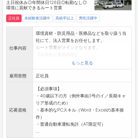
【歓迎スキル】
土日祝休み◎年間休日126日◎転勤なし◎
環境に貢献できるルート営業
・仕分け作業等の経験者
【貸与】
正社員
未経験者活躍中
高校卒以上
男性活躍中
・制服貸与：上着のみ
◎下は作業しやすい服装で可
環境資材・防災用品・医療品などを取り扱う当
【設備】
社にて、法人営業をお任せします。
・無料駐車場完備
ルート営業がメインとなります。
仕事内容
・安全靴貸与
【具体的な業務内容】
・更衣室、ロッカー完備
・県内を中心とした環境資材（指定ごみ袋な
もっと見る
・レンジ、冷蔵庫、給湯器完備
ど）のルート営業
・喫煙所完備（屋外）
雇用形態
・全国自治体向けの防災品の提案営業
正社員
☆----------------------------------------
・既存のお客様への定期訪問
☆
【必須事項】
・商品の納品配達
◆時間単位年休制度あり！
・40歳以下の方（例外事由3号のイ／長期キャ
・新商品のご案内
有給休暇は1時間分、2時間分と時間単位でも取
リア形成のため）
・見積書作成、受発注対応などもお願いしま
得できます◎
応募資格
・基本的なPCスキル（Word・Excelの基本操
す。
☆----------------------------------------
作）
※営業車（AT車）を使用します。
☆
・普通自動車運転免許（AT限定可）
※年に1～2回程度、県外出張があります。
◆給与前払い制度あり！
...
＜取扱商品＞
勤務実績に応じて、給与前払いが可能です◎