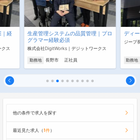
E｜経
生産管理システムの品質管理｜プロ
ディー
グラマー経験必須
ジープ
ークス
株式会社DigitWorks｜デジットワークス
長野市 正社員
勤務地
勤務地
他の条件で求人を探す
最近見た求人（
1件
）