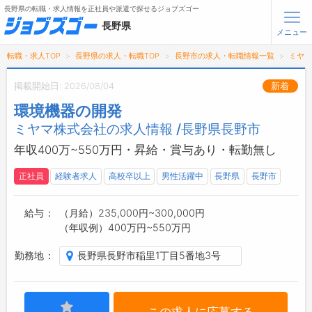
長野県の転職・求人情報を正社員や派遣で探せるジョブズゴー
長野県
メニュー
転職・求人TOP
長野県の求人・転職TOP
長野市の求人・転職情報一覧
ミヤ
無料会員登録
ログイン
掲載開始日: 2026/08/04
新着
環境機器の開発
メニュー
ミヤマ株式会社の求人情報 /長野県長野市
トップ
年収400万~550万円・昇給・賞与あり・転勤無し
詳細情報で求人を探す
正社員
経験者求人
高校卒以上
男性活躍中
長野県
長野市
タップで簡単に求人を探す
【初めての方へ】
長野県の求人検索で選ばれる理由
給与
（月給）235,000円~300,000円
（年収例）400万円~550万円
転職支援サービスについて
勤務地
長野県長野市稲里1丁目5番地3号
転職支援サービス
転職ノウハウ(応募書類の書き方・面接対策など)
この求人に応募する
転職・採用コラム