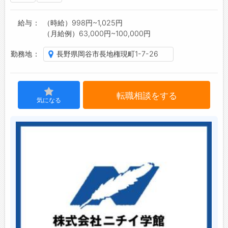
給与
（時給）998円~1,025円
ジョブズゴーについて
（月給例）63,000円~100,000円
会社概要
勤務地
長野県岡谷市長地権現町1-7-26
お問い合わせ
よくあるご質問
転職相談をする
気になる