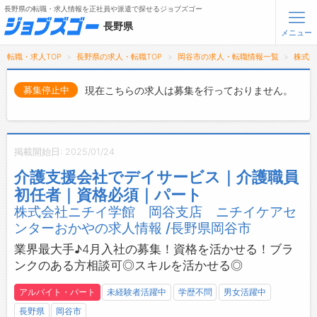
長野県の転職・求人情報を正社員や派遣で探せるジョブズゴー
長野県
メニュー
転職・求人TOP
長野県の求人・転職TOP
岡谷市の求人・転職情報一覧
株式
無料会員登録
ログイン
現在こちらの求人は募集を行っておりません。
募集停止中
メニュー
トップ
掲載開始日: 2025/01/24
詳細情報で求人を探す
介護支援会社でデイサービス｜介護職員
タップで簡単に求人を探す
初任者｜資格必須｜パート
【初めての方へ】
株式会社ニチイ学館 岡谷支店 ニチイケアセ
長野県の求人検索で選ばれる理由
ンターおかやの求人情報 /長野県岡谷市
業界最大手♪4月入社の募集！資格を活かせる！ブラ
転職支援サービスについて
ンクのある方相談可◎スキルを活かせる◎
転職支援サービス
アルバイト・パート
未経験者活躍中
学歴不問
男女活躍中
転職ノウハウ(応募書類の書き方・面接対策など)
長野県
岡谷市
転職・採用コラム