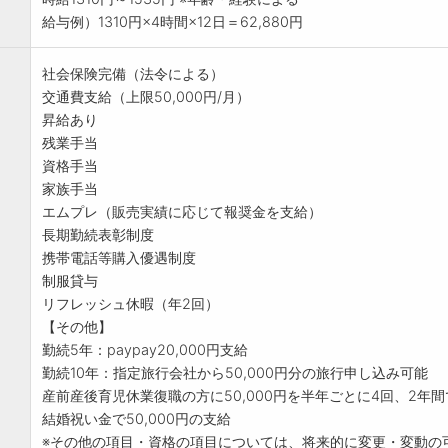
給与例）1310円×4時間×12日＝62,880円
社会保険完備（法令による）
交通費支給（上限50,000円/月）
昇給あり
残業手当
資格手当
家族手当
エムプレ（販売実績に応じて報奨金を支給）
長期勤続表彰制度
携帯電話等購入優遇制度
制服貸与
リフレッシュ休暇（年2回）
【その他】
勤続5年：paypay20,000円支給
勤続10年：指定旅行会社から50,000円分の旅行申し込み可能
産前産後育児休業復職の方に50,000円を半年ごとに4回、2年間で
結婚祝い金で50,000円の支給
※その他の項目・資格の項目については、将来的に変更・変動の