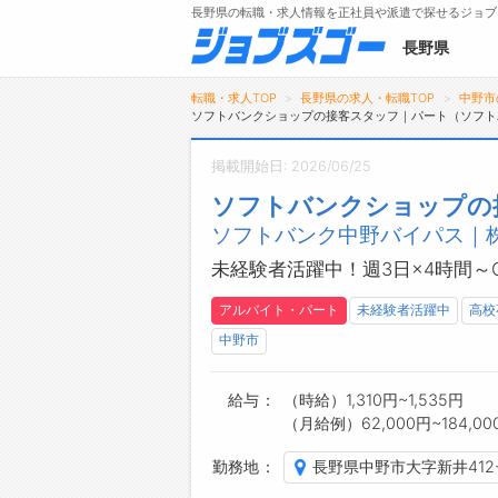
長野県の転職・求人情報を正社員や派遣で探せるジョブ
長野県
転職・求人TOP
長野県の求人・転職TOP
中野市
ソフトバンクショップの接客スタッフ｜パート（ソフト
掲載開始日: 2026/06/25
メニュー
ソフトバンクショップの
ソフトバンク中野バイパス｜株
トップ
詳細情報で求人を探す
未経験者活躍中！週3日×4時間
タップで簡単に求人を探す
アルバイト・パート
未経験者活躍中
高校
【初めての方へ】
中野市
長野県の求人検索で選ばれる理由
給与
（時給）1,310円~1,535円
（月給例）62,000円~184,00
勤務地
長野県中野市大字新井412