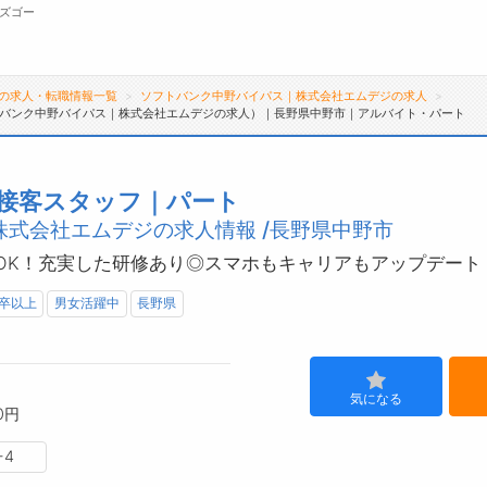
ズゴー
の求人・転職情報一覧
ソフトバンク中野バイパス｜株式会社エムデジの求人
バンク中野バイパス｜株式会社エムデジの求人）｜長野県中野市｜アルバイト・パート
無料会員
転職支援サービスについて
ジ
接客スタッフ｜パート
式会社エムデジの求人情報 /長野県中野市
転職支援サービス
会
転職ノウハウ(応募書類の書き方・面接対策な
お
～OK！充実した研修あり◎スマホもキャリアもアップデート
ど)
よ
卒以上
男女活躍中
長野県
転職・採用コラム
気になる
0円
-4