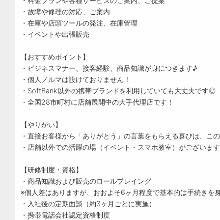
・料金プランや各種サービスのご案内、ご提案
・故障や修理の対応、ご案内
・在庫や店頭ツールの発注、在庫管理
・イベントや出張販売
【おすすめポイント】
・ビジネスマナー、接客経験、商品知識が身につきます♪
・個人ノルマは設けておりません！
・SoftBank以外の携帯ブランドを利用していても大丈夫です◎
・全国28市町村に店舗展開中の大手代理店です！
【やりがい】
・直接お客様から「ありがとう」の言葉をもらえる喜びは、この
・店舗以外での活躍の場（イベント・スマホ教室）がございます
【研修制度・資格】
・商品知識および販売のロールプレイング
※個人差はありますが、おおよそ6ヶ月程度で基本的は手続きを
・入社後の定期面談（約3ヶ月ごとに実施）
・携帯電話会社認定資格制度