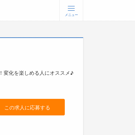
メニュー
登録
ログイン
ョブズゴーについて
社概要
問い合わせ
！変化を楽しめる人にオススメ♪
くあるご質問
この求人に応募する