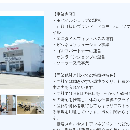
【事業内容】
・モバイルショップの運営
∟取り扱いブランド：ドコモ、au、ソフ
イル
・エニタイムフィットネスの運営
・ビジネスソリューション事業
・ゴルフパートナーの運営
・オンラインショップの運営
・ソーラー発電事業
【同業他社と比べての特徴や特色】
・同社では働きやすい環境づくり、社員の
実に力を入れています。
・同社では月9日の休日をしっかりと確保
めの帰宅を推進し、休みも仕事後のプライ
・産休や育休を取得してもキャリアストッ
る環境を用意しています。男女に関わらず
す。
・接客スキルやストアマネジメントなどの
おり、資格取得費用も全額会社負担してい