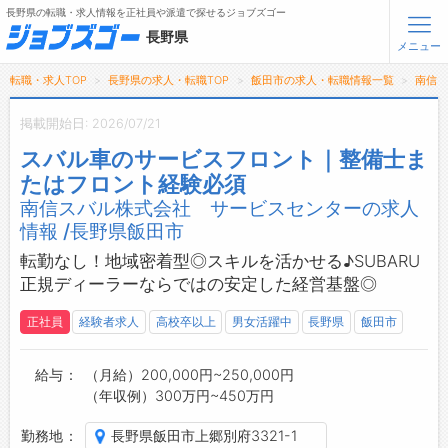
長野県の転職・求人情報を正社員や派遣で探せるジョブズゴー
長野県
メニュー
転職・求人TOP
長野県の求人・転職TOP
飯田市の求人・転職情報一覧
南信
無料会員登録
ログイン
掲載開始日: 2026/07/21
スバル車のサービスフロント｜整備士ま
メニュー
たはフロント経験必須
南信スバル株式会社 サービスセンターの求人
トップ
情報 /長野県飯田市
詳細情報で求人を探す
タップで簡単に求人を探す
転勤なし！地域密着型◎スキルを活かせる♪SUBARU
正規ディーラーならではの安定した経営基盤◎
【初めての方へ】
長野県の求人検索で選ばれる理由
正社員
経験者求人
高校卒以上
男女活躍中
長野県
飯田市
転職支援サービスについて
給与
（月給）200,000円~250,000円
（年収例）300万円~450万円
転職支援サービス
転職ノウハウ(応募書類の書き方・面接対策など)
勤務地
長野県飯田市上郷別府3321-1
転職・採用コラム