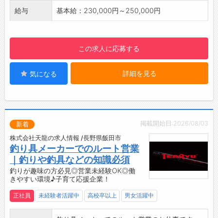
す。奥深い事業だからこそ、知識や経験を積み
【ポイント】
給与
基本給：230,000円～250,000円
ながら成長できるやりがいがあります。
◆若い世代が頑張っています！
未経験の方も先輩社員が丁寧にサポートするの
若手社員は一つの作業⇒複数の作業を目指して
で、安心してスタートできます
おり、入社5年を目安に現場のリーダーを目指
この求人に応募する
して育成しています。
◆子育て世代も仕事と育児の両立できる！安心
詳細を見る
気になる
して働いてもらえるように子育て支援あり◎
＊女性の育児休暇100%達成
＊男性の育児休業実績あり
＊子の看護休暇制度あり （子供の急なお休みの
際に利用）
掲載開始日:2026/08/03
新着
＊育児や介護に伴う短時間勤務制度あり！
株式会社天龍の求人情報 /長野県飯田市
ご本人の状況や保育園などへの送り迎えなど
釣り具メーカーでのルート営業
も考慮して、4つの時間設定を設けて、柔軟な
｜釣りや釣具などの知識必須
制度の利用を行っております。
釣りが趣味の方必見◎営業未経験OK◎働
◆2022年12月『職場いきいきアドバンスカン
きやすい環境♪子育て応援企業！
パニー・ワークライフバランスコース』に認証
正社員
未経験者活躍中
高校卒以上
男女活躍中
されました！
◆工場見学は随時実施◎