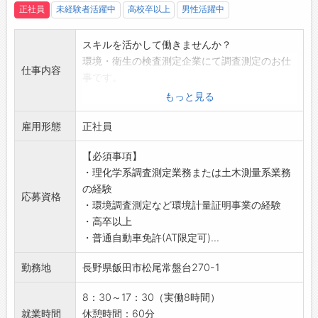
して育成しています。
正社員
未経験者活躍中
高校卒以上
男性活躍中
◆子育て世代も仕事と育児の両立できる！安心
して働いてもらえるように子育て支援あり◎
スキルを活かして働きませんか？
＊女性の育児休暇100%達成
環境・衛生の検査測定企業にて調査測定のお仕
＊男性の育児休業実績あり
仕事内容
事です。
＊子の看護休暇制度あり （子供の急なお休みの
【業務内容】
もっと見る
際に利用）
■調査測定
＊育児や介護に伴う短時間勤務制度あり！
雇用形態
・環境に関する検体採取、測定、性能試験
正社員
ご本人の状況や保育園などへの送り迎えなど
（大気、水質、土壌、臭気、騒音振動、ダイオ
も考慮して、4つの時間設定を設けて、柔軟な
【必須事項】
キシン、アスベスト、ごみ質、作業環境等）
制度の利用を行っております。
・理化学系調査測定業務または土木測量系業務
・顧客との日程調整などの連絡業務
◆2022年12月『職場いきいきアドバンスカン
の経験
・各種報告書の作成業務
応募資格
パニー・ワークライフバランスコース』に認証
・環境調査測定など環境計量証明事業の経験
・分析の補助業務（事務）など
されました！
・高卒以上
※主な業務は、屋外での検体採取業務および調
◆工場見学は随時実施◎
・普通自動車免許(AT限定可)...
査測定業務です。
作業内容を実際にご覧になることができます！
※社用車での移動があります。
お気軽にご連絡ください。
勤務地
長野県飯田市松尾常盤台270-1
※変更の範囲：会社の定める業務
【職場】
【調査分析の内容】
・6名体制
8：30～17：30（実働8時間）
・環境調査（大気、騒音振動、ダイオキシン、
・性別問わず活躍しています。
就業時間
休憩時間：60分