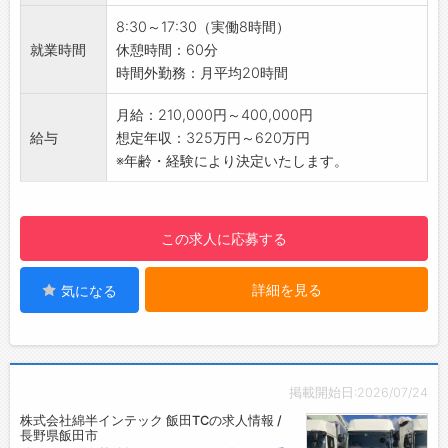
※10～30社担当：月1回～年1回、お客様先へ訪
8:30～17:30（実働8時間）
問し、会計帳簿のチェック・指導を行います。
就業時間
休憩時間：60分
・同時に、顧問先担当を通じ「お客様との信頼
時間外勤務：月平均20時間
を築く力」を養います。
定期訪問にて、経営者様へ会計報告等行いま
月給：210,000円～400,000円
す。
給与
想定年収：325万円～620万円
・範囲
※年齢・経験により決定いたします。
長野県南信地区がメインになります。※遠方
のお客様も一部あり
社用車(AT可)での移動となります。
この求人に応募する
【ポイント】
・先輩同行の元、徐々にスキルを磨いて頂きま
詳細を見る
気になる
す。
・中途採用の方も、多数活躍しております。
・医療事務や金融関係、労務管理、経理、FP等
のご経験を活かして活躍している方もいらっし
ゃいます。
掲載開始日:2026/07/24
・業種は違えど、専門知識が役に立つお仕事に
株式会社綿半インテック 飯田TCの求人情報 /
なります。
長野県飯田市