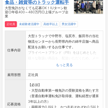
・M&A/事業承継のサポート経験や興味がある
食品・雑貨等のトラック運転手
方もご応募ください。
大型免許がなくても応募OK！IUターン歓
迎◎年収400～480万円◎上場グループ企
【社内環境】
業
・会計事務所となると堅いイメージがあるかも
しれませんが、わきあいあいとした働きやすい
正社員
未経験者活躍中
高校卒以上
男女活躍中
環境です。
・社内イベント等を通して、気兼ねなく話しが
大型トラックで中野市、塩尻市、飯田市の当社
出来、働きやすい職場環境が整っております。
物流センターから長野県内外の綿半店舗へ商品
・残業については原則最大20時迄となります。
配送をお願いするお仕事です。
仕事内容
（お客様都合で例外もあります）
プライベートブランド（PB）をはじめとした
【研修】
様々な取扱い商品を、配送いただくため、メー
・OJTを通し専門知識、スキルの習得を目指し
カー様から運ぶこともございます。
もっと見る
て頂きます。
【具体的には】
・外部研修も積極的に行っております。
雇用形態
・プライベートブランド商品や生鮮食品等、綿
正社員
・日々の勉強や資格取得への挑戦など、向上心
半店舗で販売する商品の配送
をお持ちの方にはピッタリです。
【必須】
※10tまたは6tトラックを使用
・大型自動車第一種免許の受験資格を満たす方
＜配送エリア＞
（普通自動車運転免許取得後、運転経歴が通算
長野県・愛知県を中心に、山梨県・東京都など
3年以上の方）
関東圏への配送も一部あり
応募資格
・両眼視力0.8以上、かつ左右それぞれ0.5以上
【おすすめポイント】