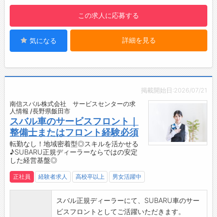
風通しの良い社風で、お互いに声を掛け合いな
【やりがい】
がらチームプレーを大切にしています。
この求人に応募する
・医療従事者から信頼できる最強のパートナー
【ある1日の業務の流れ※一例】
として、社会貢献度の高い仕事に携われます。
・8:30 出勤
詳細を見る
気になる
・病院の先生や看護師の方から、治療が上手く
自宅から社用車で出勤
いった時に、感謝の言葉を頂けると喜びを感じ
補充品や当日使用する材料を準備積込み
られます。
↓
・実際に納品した製品を利用している患者様の
・10:00 納品・売上処理/予定確認
笑顔を見ると、世の中の生活の支えになってい
お客様（病院）から発注された製品を納品及び
掲載開始日:2026/07/21
る事を実感できます。
売上処理
南信スバル株式会社 サービスセンターの求
【研修制度・ステップアップ】
人情報 /長野県飯田市
症例のスケジュール確認
入社から1年でプロフェッショナルになれるよう
スバル車のサービスフロント｜
↓
育てます！
整備士またはフロント経験必須
・11:00 お昼休憩～移動時間～立合い準備
充実した研修制度・フォロー制度があるので、
転勤なし！地域密着型◎スキルを活かせる
病院近くでお昼休憩を取ります。
♪SUBARU正規ディーラーならではの安定
業界未経験からでも安心して入社することがで
その後、午後の立会いの準備を行います。
した経営基盤◎
きます。
↓
もちろん、待つ姿勢だけではなく、常に自身で
正社員
経験者求人
高校卒以上
男女活躍中
・12:30 打ち合わせ
も勉強を行って知識をアップデートする必要が
病院の先生と立会い前の打ち合わせを行いま
あります。
スバル正規ディーラーにて、SUBARU車のサー
す。
・入社後～2週間ほど
ビスフロントとしてご活躍いただきます。
↓