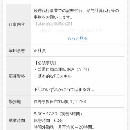
㈱天龍は、釣竿「ＴＥＮＲＹＵ」を手掛ける
視した評価を行っております。
釣竿メーカーです。
経理代行事業での記帳代行、給与計算代行等の
【入社後イメージ】
釣竿は、設計開発〜完成品までを作る一貫生
事務をお願いします。
・初日：会社説明や社内の案内など
産体制となっております。
【具体的な業務内容】
仕事内容
・1ヶ月：まずは調査測定の現場へ同行し、実際
釣竿、ゴルフシャフト共に好調な受注となっ
・記帳代行（会計ソフトへ仕訳の入力）
に補助作業を行いながら学んでいきます。
ており、幅広い世代が活躍し生産をしていま
・給与計算代行
もっと見る
・半年～1年：先輩に同行しながら、知識をつけ
す。
・パソコンを使ったデータ⼊⼒・事務・表計算
慣れていきます。
【採用担当からのメッセージ】
雇用形態
等
正社員
※その後は、徐々にお任せする業務を増やして
釣竿を始めとした魅力ある製品だけでなく、
・経理代行（業務代行・改善ご提案等）
いきます！
働く仲間がやりがいを持ち、働きやすい職場に
【必須事項】
（利用ソフト：TKC、MJS、弥⽣、JDL、
【設備】
していくために、『全社員研修の実施』、『改
・普通自動車運転免許（AT可）
freee、MF、勘定奉⾏、達⼈、魔法陣、PCA、
・更衣室、個人ロッカー完備。
善提案活動』、『より良い組織づくり』など会
応募資格
・基本的なPCスキル
EPSON、会計王、ICS、発展会計、その他）
・食堂スペース（休憩室）あり。
社として様々なことに挑戦し続けています。
・訪問しての対応も有り（南信）
・仕出し弁当注文可。
皆さんの応募をお待ちしております。
下記のいずれかに当てはまる方...
※社用車（AT）を使用し、お客様先にて伝票回
・コーヒーメーカー等完備。
収・業務改善・経理代行サービスのご提案もあ
【福利厚生】
勤務地
長野県飯田市羽場町1丁目1-4
り
・資格取得支援制度
・業務の進め方（担当制及びチーム制）
・OJTリーダー制度（入社後半年間）
8:30〜17:30（実働8時間）
・顧客対応あり（メール、電話、対面）
・親睦会・レクリエーション大会
就業時間
休憩時間：60分
【職場の雰囲気・社風】
・レクリエーション補助
時間外勤務：月平均10～20時間...