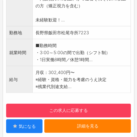
の方（矯正視力を含む）
大型免許がなくても応募OK！免許取得費用は当
社が全額サポートいたします！安定の物流業界
未経験歓迎！...
へキャリアチェンジしてみませんか？
・ルート配送なので1度覚えてしまえば安心！
勤務地
長野県飯田市松尾寺所7223
・グループ上場企業で安心して働ける
・綿半でのお買い物がお得！
■勤務時間
【職場環境について】
就業時間
・3:00～5:00の間で出勤（シフト制）
・勤続年数が長い社員が多いです。
・1日実働8時間／休憩1時間...
・働きやすい職場だからこそです！
・各物流拠点は少数精鋭ですが、会社自体は大
月収：302,400円〜
きなチーム！フォロー体制が整っており、常に
給与
※経験・資格・能力を考慮のうえ決定
各店舗から応援する体制があります。
※残業代別途支給...
・良い報告は皆で共有、問題点は皆で解決でき
る環境の中、安心して働けます。
【会社からのメッセージ】
この求人に応募する
綿半インテックは、綿半グループの物流・配送
業務を担っている会社です。
詳細を見る
気になる
他にもイベント会場の設営やセレモニーの企
画・運営なども行っています。