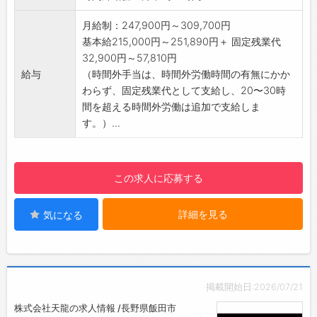
制でお客様のスバルライフをサポートしていま
に付けていただきます。
支社に戻り、伝票整理や事務処理を行います。
す。
・見積作成など
月給制：247,900円～309,700円
社用車の中を整理したり、明日の準備なども行
＜お客様＞
基本給215,000円～251,890円＋ 固定残業代
います。
JA
32,900円～57,810円
↓
農薬店
給与
（時間外手当は、時間外労働時間の有無にかか
・19:00 帰宅
個人農家
わらず、固定残業代として支給し、20〜30時
残業がある日もあれば、残業なしで帰宅する日
農機具メーカーなど
間を超える時間外労働は追加で支給しま
もあります。
＜担当エリア＞
す。）...
南信を中心としたエリアとなります。
【研修制度・ステップアップ】
はじめは先輩社員に同行しながらお客様や商品
この求人に応募する
を覚えていきます！
【やりがい】
詳細を見る
気になる
・日本の農業産業へ貢献している実感が持てま
す。
・多角事業を行っている会社で様々な分野にチ
ャレンジする事もできます。
【働き方】
掲載開始日:2026/07/21
・ライフワークバランスを取りやすい環境で
株式会社天龍の求人情報 /長野県飯田市
す。