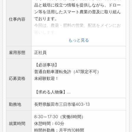
病院の先生と立会い前の打ち合わせを行いま
係を築ける職場で、安定して働けます。
品と栽培に役立つ情報を提供しながら、ドロー
す。
【先輩社員の声】
ン等を活用したスマート農業の普及に取り組ん
↓
「SUBARU車を運転することの楽しさ、雨や雪
でおります。
仕事内容
・14:00 訪問・症例の立会い
道での安定感、動力性能の素晴らしさにほれ込
今回は、農薬・肥料の営業、配送をメインにお
病院の事務局へ訪問。
んでいます。」
願いします。
病院の先生から要望があった商品について購
「お客様を第一に考え、気持ちよくご来店して
【具体的な仕事内容】
もっと見る
入・価格交渉を行います。
いただき、またこのお店で車を買いたいと思っ
農薬・肥料・農業用製品等の配送をお任せしま
先生と事務局の間に立って仲介する業務もあり
ていただけるように努力しています。」
雇用形態
す。
正社員
ます。
「お客様の素晴らしいSUBARUライフのために
＜配送＞
※他にも立会いの際に、機器の取り扱い説明を
【必須事項】
一緒にがんばりましょう！」
※既存ルート配送がメインとなります。
行う場合もあります。
普通自動車運転免許（AT限定不可）
【社内設備】
・受注及び発注業務
↓
応募資格
未経験歓迎！
・バリアフリー設計で環境にも配慮した建物で
・商品の積込み
・17:00 症例の立会い終了
す。
・商品の配送、納品（社用車ATもしくはMT）
症例の振り返りや、今後について話します。
【求める人物像】...
・県下最大規模のショールームには、豊富な展
・メール、電話対応など
先生からニーズをお聞きしたり、新しい製品の
示車を取り揃えています。
＜営業＞
提案などもこのタイミングで行います。
勤務地
長野県飯田市三日市場403-13
・2020年1月に新設したサービスセンターで、
・既存のお取引先の注文取り
医療機器メーカーと先生の仲介を行う場合もあ
より良いサービスと働きやすい環境を実現して
・農薬、農業関連商品の説明、ご提案
8:30～17:30（実働8時間）
ります。
います。
※年に数回、農業関連商品メーカーさんの勉強
就業時間
休憩時間：60分
↓
・高度な技術を持つ整備士が在籍し、万全の体
会がありますので、そこで取扱商品の知識を身
時間外勤務：月平均10時間
・17:30 帰社・事務仕事