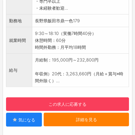
・自販機
・専門卒以上
・難解な不具合の原因を特定して解決したとき
・喫煙：屋外指定の場�
・未経験者歓迎...
に、自身の成長を感じられます！
【貸与品】
・お客様からいただく感謝の言葉は、明日の仕
勤務地
長野県飯田市鼎一色179
・制服：上下支給
事へのモチベーションに繋がります◎
・自身で準備：作業靴
【心技の育成を目標にしたキャリアプラン】
9:30～18:10（実働7時間40分）
【環境への取り組み】
・マツダ独自の価値観に基づき、お客様の信頼
就業時間
休憩時間：60分
天龍では次の世代の釣り人に、よりすばらし
を得るために“心技の育成”を目標とし、人材育
時間外勤務：月平均18時間
い釣り環境を残していく為、水辺の清掃など
成に力を入れています。
様々な取り組みを積極的に活動しています。
・継続的な成長確認を通じて研鑽に励み、社員
月給制：195,000円～232,800円
より自然環境にやさしい、環境負荷のすくな
が共に高め合いながら業務を推進していきま
い商品を製造、開発していきたいと思いま
給与
す。
年収例）20代：3,263,660円（月給＋賞与※時
す。 釣りの楽しさを知ってもらうために『釣
・メカニックにおいては、段階ごとに細かくミ
間外除く）...
り教室』を地元の小学生向けに開催し、釣りの
ッションを設定しております。
楽しさを伝えています。
・「新人サービススタッフ研修」→「エンジニ
【会社の特徴】
ア資格C級～A級チャレンジ期間」→「サービス
この求人に応募する
㈱天龍は、釣竿「ＴＥＮＲＹＵ」を手掛ける
マネージャー」→「店長」→「本部スタッフ」
釣竿メーカーです。
と、キャリアを描いていくことが可能です♪
釣竿は、設計開発〜完成品までを作る一貫生
詳細を見る
気になる
【職場の雰囲気・社風】
産体制となっております。
・魅力の1つが、風通しの良さです！
釣竿、ゴルフシャフト共に好調な受注となっ
・風通しの良い会社であり続けるために、年に