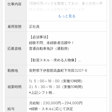
1日約5万パックを製造しており、多くの方へ手
仕事内容
軽な美味しさと栄養を届けています
【業務内容】
もっと見る
・品質管理
雇用形態
完成した商品の外観や重量、異物混入などを
正社員
厳しくチェック
【必須事項】
◎ミスがあればその場でフィードバックし、再
経験不問、未経験者活躍中！
発防止に繋げます
応募資格
普通自動車免許（通勤用）
◎食材ロスを減らす切り方の提案も行なうこと
も重要な役割です
【歓迎スキル・求める人物像】...
・進捗管理
各ラインの進捗をリアルタイムで把握し、決
勤務地
長野県下伊那郡高森町下市田3207-6
められた時間までに出荷できるよう全体をコン
トロール
1）5：00～16：00（実働10時間）
◎コンビニ向けの急な発注変更など、予期せぬ
就業時間
2）5：30～16：30（実働10時間）
事態にも柔軟に対応することが大切です
※上記シフト例...
【おすすめポイント♪】
■未経験歓迎！
月給制：230,000円～294,000円
・特別な知識・スキルは不問！
給与
※経験・スキルに応じて決定