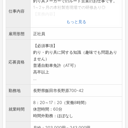
釣り具メーカーでのルート営業のお仕事です。
作業内容を実際にご覧になることができます！
1～2ヶ月の本社製造現場での研修あり◎
お気軽にご連絡ください。
仕事内容
【業務内容】
【職場】
■釣り具等のルート営業
・性別問わず活躍しています。
もっと見る
・釣り具店や卸会社へのルート営業をお願いし
・幅広い世代の社員が活躍中！
雇用形態
ます。
正社員
【会社設備】
・エリア：長野県全域、東海地方、富山県、福
・無料駐車場完備
【必須事項】
井県など
・更衣室、個人ロッカー
釣り・釣り具に関する知識（趣味でも問題あり
・受注を受け本社へ通達
・休憩室、レンジ
ません）
・展示会へ参加し、商品説明など
・自販機
応募資格
普通自動車免許（AT可）
※基本的には、直行直帰の就業となります。
・喫煙：屋外指定の場�
高卒以上
【研修について】
【貸与品】
...
・入社後、2～3ヶ月程度、本社工場にて研修が
・制服：上下支給
あります。
・自身で準備：作業靴
勤務地
長野県飯田市長野原700-42
・製造現場等で商品知識、使用感などを学んで
【環境への取り組み】
いただきます。
天龍では次の世代の釣り人に、よりすばらし
8：20～17：20（実働8時間）
※実際に製造作業（加工など）も行います。
い釣り環境を残していく為、水辺の清掃など
就業時間
休憩時間：60分
【貸与品】
様々な取り組みを積極的に活動しています。
時間外勤務：ほぼなし
・制服：支給（上着、ポロシャツ等）
より自然環境にやさしい、環境負荷のすくな
・社用車（AT/プロボックス）
い商品を製造、開発していきたいと思いま
月給：203,000円～243,000円