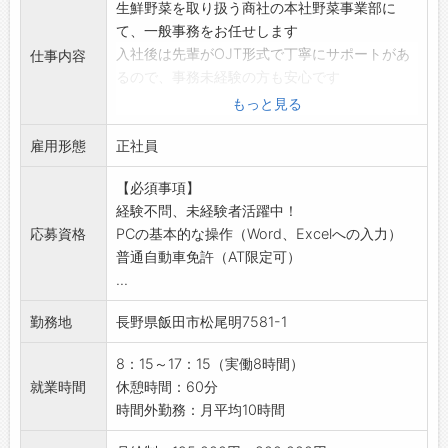
生鮮野菜を取り扱う商社の本社野菜事業部に
【入社後は】
て、一般事務をお任せします
▼まずは、作業を知るところから
入社後は先輩がOJT形式で丁寧にサポートがあ
仕事内容
入社後1週間程度の現場研修からスタート。パー
るので、事務未経験の方も安心です
トスタッフと一緒にフルーツのカットやパック
【業務内容】
もっと見る
詰めに挑戦します。まずは、パートスタッフの
・売上伝票等の処理、入力作業
作業内容を把握するところから始めていきまし
雇用形態
・受付や電話対応 他
正社員
ょう。
◎パソコンでの入力作業が中心です
▼次に、管理業務をじっくり習得
【必須事項】
【おすすめ♪】
OJT形式で管理業務を学びます。品質チェック
経験不問、未経験者活躍中！
■未経験者歓迎♪
のポイントから生産管理、スタッフへの指示の
応募資格
PCの基本的な操作（Word、Excelへの入力）
PCの基本操作ができれば相談可能
出し方まで、実践を通して指導。あなたのペー
普通自動車免許（AT限定可）
先輩社員が丁寧にサポートするので、安心して
スでじっくり教えるのでご安心ください。
...
スタートできます◎
▼望むキャリアへステップアップ
■職場の環境
管理業務を習得したら、適性や希望に応じて
勤務地
長野県飯田市松尾明7581-1
部署内で情報共有を大切にしており、困ったこ
「資材担当」「原料担当」などの専門領域へ。
とや課題はチーム全体で相談・解決していく職
将来的には、「サブリーダー」や工場全体を統
8：15～17：15（実働8時間）
場です
括する「統括リーダー」への道も拓けていま
就業時間
休憩時間：60分
コミュニケーションが取りやすく、安心して業
す。
時間外勤務：月平均10時間
務に取り組めます
【1日の流れ】
■安定企業