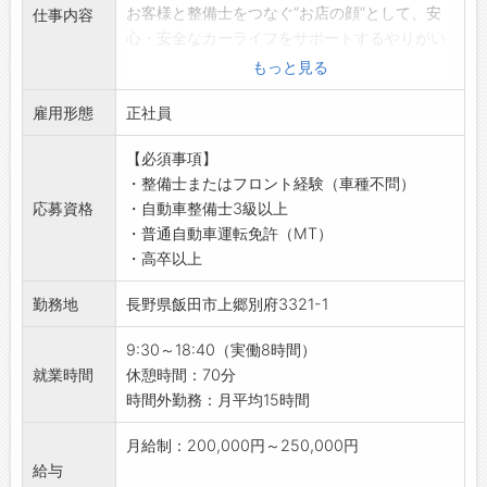
医療業界の知識・座学研修を行います。
お客様と整備士をつなぐ“お店の顔”として、安
仕事内容
・14:00 訪問・症例の立会い
↓
心・安全なカーライフをサポートするやりがい
病院の事務局へ訪問。
・3週間～半年
のあるお仕事です。
病院の先生から要望があった商品について購
もっと見る
メーカー勉強会、先輩によるOJTなどを通し
【具体的な業務内容】
入・価格交渉を行います。
て、仕事のやり方を習得
雇用形態
■フロント・整備受付業務全般
正社員
先生と事務局の間に立って仲介する業務もあり
↓
・ご来店されたお客様への受付対応、点検・整
ます。
・半年～1年
【必須事項】
備内容のヒアリング
※他にも立会いの際に、機器の取り扱い説明を
お客様の引き継ぎを行いながら、約3ヶ月毎に
・整備士またはフロント経験（車種不問）
・お客様のご要望に合わせた最適なメンテナン
行う場合もあります。
知識確認テストを実施
応募資格
・自動車整備士3級以上
スメニューのご提案
↓
＜キャリアステップ＞
・普通自動車運転免許（MT）
・工場の稼働状況に伴うスケジュール管理・調
・17:00 症例の立会い終了
入社から2～6年後に下記のような、キャリアス
・高卒以上
整
症例の振り返りや、今後について話します。
テップがあります。
・メカニックへの作業指示書作成および作業依
先生からニーズをお聞きしたり、新しい製品の
勤務地
長野県飯田市上郷別府3321-1
・スペシャリスト：専門分野に特化したスペシ
頼
提案などもこのタイミングで行います。
ャリスト。施設担当から要望を受けサポートし
・上記業務に付随する業務全般
医療機器メーカーと先生の仲介を行う場合もあ
9:30～18:40（実働8時間）
ます。
【研修制度】
ります。
就業時間
休憩時間：70分
・施設担当者：担当病院を持ち治療レベルが上
・スバルアカデミー研修（メーカー研修）
↓
時間外勤務：月平均15時間
がるようサポートする営業です。
・社内外サービス定期講習
・17:30 帰社・事務仕事
・チームリーダー：現場のスペシャリストを経
・各種商品研修
支社に戻り、伝票整理や事務処理を行います。
月給制：200,000円～250,000円
て、チームをマネジメントする立場
◎基礎から専門知識まで段階的に学べるため、
社用車の中を整理したり、明日の準備なども行
給与
・拠点長・部長：各メンバー、リーダーのマネ