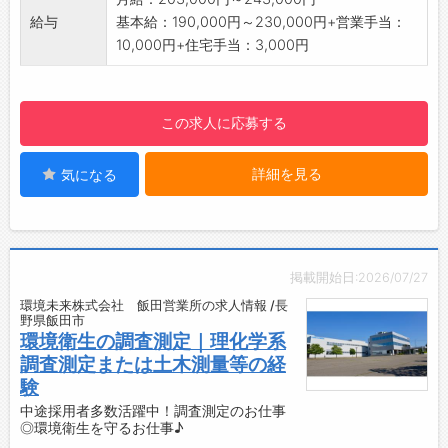
・ノートPC
す。 釣りの楽しさを知ってもらうために『釣
給与
基本給：190,000円～230,000円+営業手当：
・携帯電話
り教室』を地元の小学生向けに開催し、釣りの
10,000円+住宅手当：3,000円
・ETCカード、ガソリンカード
楽しさを伝えています。
【営業職】
【会社の特徴】
・6名
㈱天龍は、釣竿「ＴＥＮＲＹＵ」を手掛ける
この求人に応募する
・3ヶ月に1度、全国の営業マンが本社へ集まり
釣竿メーカーです。
営業会議があります。
釣竿は、設計開発〜完成品までを作る一貫生
詳細を見る
気になる
【就業時間】
産体制となっております。
・8：20～17：20ですが直行直帰になる為、状
釣竿、ゴルフシャフト共に好調な受注となっ
況に応じてご自身で調整していただきます。
ており、幅広い世代が活躍し生産をしていま
例）店舗が10時開店の為、9：30～18：30な
す。
ど
【採用担当からのメッセージ】
掲載開始日:2026/07/27
【長期連休あり◎】
釣竿を始めとした魅力ある製品だけでなく、
環境未来株式会社 飯田営業所の求人情報 /長
・長期休暇 GW（5/3〜5/7）、夏季（8/13〜
働く仲間がやりがいを持ち、働きやすい職場に
野県飯田市
8/16）、年末年始（12/30〜1/4）
していくために、『全社員研修の実施』、『改
環境衛生の調査測定｜理化学系
【ポイント】
善提案活動』、『より良い組織づくり』など会
調査測定または土木測量等の経
◆若い世代が頑張っています！
社として様々なことに挑戦し続けています。
験
若手社員は一つの作業⇒複数の作業を目指して
皆さんの応募をお待ちしております。
中途採用者多数活躍中！調査測定のお仕事
◎環境衛生を守るお仕事♪
おり、入社5年を目安に現場のリーダーを目指