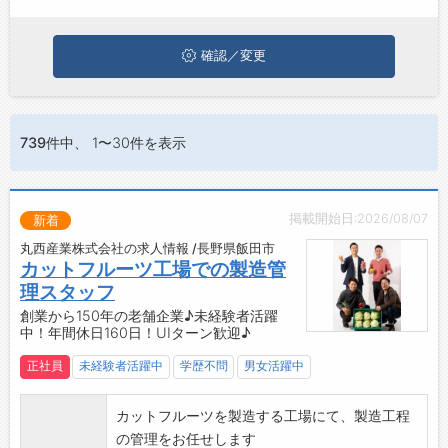
ジョブズゴーについて
確認／変更
会社概要
お問い合わせ
739件
中、 1〜30件を表示
よくあるご質問
掲載開始日:2026/08/07
新着
丸西産業株式会社の求人情報 /長野県飯田市
カットフルーツ工場での製造管
理スタッフ
創業から150年の老舗企業♪未経験者活躍
中！年間休日160日！UIターン歓迎♪
正社員
未経験者活躍中
学歴不問
男女活躍中
カットフルーツを製造する工場にて、製造工程
の管理をお任せします