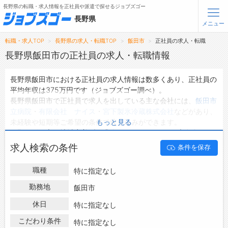
長野県の転職・求人情報を正社員や派遣で探せるジョブズゴー
長野県
メニュー
転職・求人TOP
長野県の求人・転職TOP
飯田市
正社員の求人・転職
無料会員登録
ログイン
長野県飯田市の正社員の求人・転職情報
長野県飯田市における正社員の求人情報は数多くあり、正社員の
メニュー
平均年収は375万円です（ジョブズゴー調べ）。
長野県飯田市で正社員で求人を出している主な会社には、
飯田市
トップ
立病院
・
有限会社 ナイス
・
宮下製氷冷蔵株式会社
などがあり、
詳細情報で求人を探す
未経験や短期等ご希望の条件で絞り込みができます。
もっと見る
タップで簡単に求人を探す
長野県飯田市の地域密着型の求人サイトであるジョブズゴーでは
長野県飯田市の正社員として働ける求人情報を415件取り扱って
【初めての方へ】
求人検索の条件
条件を保存
います。
長野県の求人検索で選ばれる理由
ハローワークにはない求人も多数扱っており、転職だけでなく、
職種
特に指定なし
第二新卒から50代・60代以上の方の再就職も可能です。 長野県
転職支援サービスについて
飯田市で正社員の求人・転職情報を探している方は、ぜひ興味の
勤務地
飯田市
ある職種に応募してみてくださいね。
転職支援サービス
休日
特に指定なし
転職ノウハウ(応募書類の書き方・面接対策など)
こだわり条件
特に指定なし
転職・採用コラム