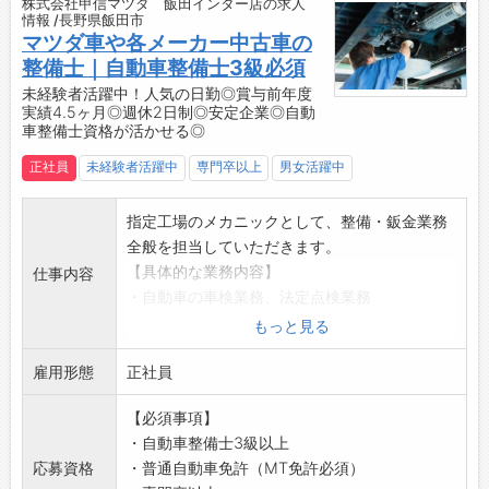
株式会社甲信マツダ 飯田インター店の求人
際に利用）
情報 /長野県飯田市
＊育児や介護に伴う短時間勤務制度あり！
マツダ車や各メーカー中古車の
ご本人の状況や保育園などへの送り迎えなど
整備士｜自動車整備士3級必須
も考慮して、4つの時間設定を設けて、柔軟な
未経験者活躍中！人気の日勤◎賞与前年度
実績4.5ヶ月◎週休2日制◎安定企業◎自動
制度の利用を行っております。
車整備士資格が活かせる◎
◆2024年12月『職場いきいきアドバンスカン
パニー・ワークライフバランスコース』に認証
正社員
未経験者活躍中
専門卒以上
男女活躍中
されました！
今後もより働きやすい職場を目指しています◎
指定工場のメカニックとして、整備・鈑金業務
◆工場見学は随時実施◎
全般を担当していただきます。
作業内容を実際にご覧になることができます！
【具体的な業務内容】
仕事内容
お気軽にご連絡ください
・自動車の車検業務、法定点検業務
【職場】
・一般整備
もっと見る
・性別問わず活躍しています
・消耗部品の交換
・幅広い世代の社員が活躍中！
雇用形態
・鈑金作業
正社員
【会社設備】
★お客様が安心してカーライフを送れるよう、
・無料駐車場完備
【必須事項】
車を整備する大切なお仕事です♪
・更衣室、個人ロッカー
・自動車整備士3級以上
【やりがい】
・休憩室、レンジ
応募資格
・普通自動車免許（MT免許必須）
・任された仕事をやり遂げたときの達成感！