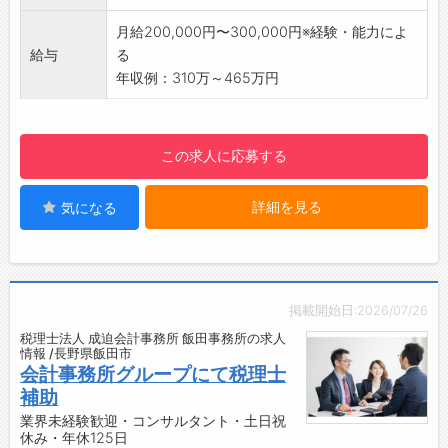
・働き方改革を進めており、テレワークや土日
・永年勤続表彰（10・20・30年）
の振替出勤及び休暇取得を行っています。
・健康診断・ストレスチェック実施（年1回～）
月給200,000円〜300,000円※経験・能力によ
・業務の電子化、ペーパーレス化を進めていま
・インフルエンザワクチン接種補助
給与
る
す。
・無料ドリンクサーバーあり
年収例：310万～465万円
・勤続年数、業務内容により⼀部在宅勤務可能
【業界未経験者歓迎♪】
です。
・実務経験がなくてもOK！
・研修制度：集合研修、OJT、外部研修への参
・環境計量証明事業の経験をお持ちの方は優遇
この求人に応募する
加等あります。
します。
【転勤について】
詳細を見る
気になる
・転勤は「なし」としていますが、各事業所へ
の異動を打診する場合があります。
※ご本人の事情等、考慮します
掲載開始日:2026/07/26
税理士法人 成迫会計事務所 飯田事務所の求人
情報 /長野県飯田市
会計事務所グループにて税理士
補助
業界未経験歓迎・コンサルタント・土日祝
休み・年休125日