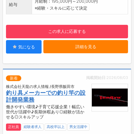
■AM5：00～／工場の始動準備
月給制：195,000円～200,000円
給与
創業から150年！
パートスタッフが出勤する1～2時間前に出社
※経験・スキルに応じて決定
歴史のある会社で業種がら業績が安定してお
スタッフがスムーズに作業を開始できるよ
り、景気に影響されにくい
う、その日の製造計画を確認し、使用するパッ
【企業について】
ク容器や消毒水、一次加工が必要な原料を準備
この求人に応募する
創業150年の歴史を持つ生鮮野菜商社！
します
長年培った高い技術力と信頼を強みに、地域の
■AM6：30～／管理業務を実施
詳細を見る
気になる
食を支えています。少数精鋭ならではの風通し
各ラインを巡回しながら、現場の司令塔とし
の良い職場で、社員同士の距離も近く、気軽に
て多岐にわたる管理業務を担っていただきます
相談し合える環境が魅力です
■PM3：00～／出荷と翌日の準備
チャレンジ精神を大切にする社風があり、一人
製造後は、翌日への引き継ぎが中心です。
ひとりが新しいことに前向きに取り組んでいま
パート終業後は片付けをし、日報で生産実績
掲載開始日:2026/08/03
新着
す。奥深い事業だからこそ、知識や経験を積み
などを翌日担当者へ共有します。
株式会社天龍の求人情報 /長野県飯田市
ながら成長できるやりがいがあります。
【こんな方におすすめ♪】
釣り具メーカーでの釣り竿の設
未経験の方も先輩社員が丁寧にサポートするの
・コツコツと仕事に取り組める方
計開発業務
で、安心してスタートできます
・入社早期に、安定収入を実現したい方
働きやすい環境♪子育て応援企業！幅広い
・私生活の時間もしっかり確保したい方
世代が活躍中♪長期休暇あり◎経験が活か
せる◎スキルアップ
・頑張りを正当に評価してもらいたい方
【月の半分は、存分にリフレッシュ♪】
正社員
経験者求人
高校卒以上
男女活躍中
・年間休日は、たっぷり160日！月の約半分が