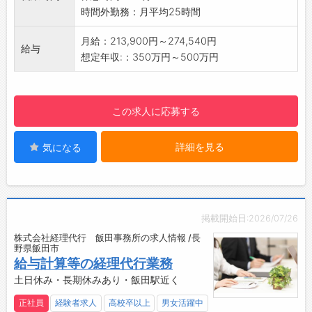
アスベスト等）
【会社設備】
時間外勤務：月平均25時間
・環境分析（水質、土壌、低質、排水、農薬、
・無料駐車場完備
ごみ質、放射能等）
月給：213,900円～274,540円
・更衣室、個人ロッカー
給与
・衛生検査（検便、検尿、食品細菌検査、ＰＣ
想定年収:：350万円～500万円
・休憩室、レンジ
Ｒ検査等）
・自販機
【ポイント】
・喫煙：屋外指定の場�
・業界経験は不問です。
【貸与品】
この求人に応募する
・「法令」で義務付けられた「環境」に関する
・制服：上下支給
調査・分析業務を行っており、顧客の業種も限
・自身で準備：作業靴
詳細を見る
気になる
定されないため安定した業界です！
【環境への取り組み】
またSDGｓなど環境への意識が高まってお
天龍では次の世代の釣り人に、よりすばらし
り、今後の社会においてますます重要な役割を
い釣り環境を残していく為、水辺の清掃など
担っていくことが想定されます。
様々な取り組みを積極的に活動しています。
・新しいことを積極的に取り入れ変化していこ
より自然環境にやさしい、環境負荷のすくな
掲載開始日:2026/07/26
うという社風であり、創業以来、増収増益で成
い商品を製造、開発していきたいと思いま
株式会社経理代行 飯田事務所の求人情報 /長
長してまいりました。
野県飯田市
す。 釣りの楽しさを知ってもらうために『釣
裁量を持って働くことができ、9割が中途社
給与計算等の経理代行業務
り教室』を地元の小学生向けに開催し、釣りの
員なので馴染みやすい環境です！
土日休み・長期休みあり・飯田駅近く
楽しさを伝えています。
・20代後半で部署リーダー、30代半ばで部長
【会社の特徴】
正社員
経験者求人
高校卒以上
男女活躍中
になる社員もおり、適性と業務への姿勢等を重