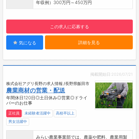
安心してスタートできます！
います。
年収例）300万円～450万円
ジメント
【職場の雰囲気・社風】
↓
【職場の雰囲気・社風】
・全国の正規特約店の中でもトップクラスの市
・19:00 帰宅
風通しの良い社風で、お互いに声を掛け合いな
場シェアを誇っており、地域の皆様に長く愛さ
残業がある日もあれば、残業なしで帰宅する日
この求人に応募する
がらチームプレーを大切にしています。
れている会社です。
もあります。
【ある1日の業務の流れ※一例】
・スタッフ同士のコミュニケーションが活発
・8:30 出勤
詳細を見る
気になる
で、相談しやすい雰囲気があります♪
自宅から社用車で出勤
・手厚い教育体制とあたたかな指導で、成長を
補充品や当日使用する材料を準備積込み
しっかりサポートします◎
↓
・福利厚生も充実しており、安心して長く働け
・10:00 納品・売上処理/予定確認
る職場環境です！
掲載開始日:2026/07/21
お客様（病院）から発注された製品を納品及び
【やりがい】
売上処理
株式会社アグリ長野の求人情報 /長野県飯田市
・お客様から「ありがとう」「またお願いした
農業商材の営業・配送
症例のスケジュール確認
い」と直接感謝の言葉をいただけるお仕事で
年間休日120日◎土日休み◎営業◎ドライ
↓
す。
バーのお仕事
・11:00 お昼休憩～移動時間～立合い準備
・車の知識が増え、SUBARU車の魅力を自信を
病院近くでお昼休憩を取ります。
正社員
未経験者活躍中
高校卒以上
持って伝えられるようになります。
その後、午後の立会いの準備を行います。
・チームで協力しながら、お客様の安心・安全
男女活躍中
↓
なカーライフを支える達成感があります。
・12:30 打ち合わせ
・地域密着型で、顔なじみのお客様との信頼関
みらい農業事業部では、農薬や肥料、農業用製