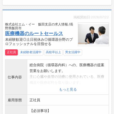
近年では、青果の配送センターを新規で立ち上
げるなど、新しい事にも積極的にチャレンジし
ています。
掲載開始日:2026/07/22
【入社後の研修制度】
株式会社エム・イー 飯田支店の求人情報 /長
■大型免許をお持ちでない方は、まず自動車学
野県飯田市
校にて免許取得からスタートします。
医療機器のルートセールス
・会社負担で大型免許を取得（長野県南信エリ
未経験歓迎◎土日祝休み◎循環器分野のプ
ロフェッショナルを目指せる
アでの合宿免許を予定）
・免許取得後は飯田市の弊社物流センターにて1
正社員
未経験者活躍中
高校卒以上
男女活躍中
ヵ月～3ヵ月程度、先輩従業員と一緒に配送業
務を行います。
総合病院（循環器内科）への、医療機器の提案
（遠方の場合は宿泊施設あり）
営業をお願いします。
・免許取得後に運転練習の時間もしっかり確保
主に心臓や血管の治療に使用されている、医療
仕事内容
しますので安心してスタートできます。
機器や医療材料を取り扱います。
・慣れてきたら各事業所にてお一人で配送をお
入社後は、座学研修やOJTを経て、先輩社員か
もっと見る
願いします。
ら病院を2~3社引継ぎます。
■大型免許をお持ちの方も、一定期間は飯田市
雇用形態
【業務内容】
正社員
の物流センターで研修ををお願いする場合があ
・お客様へのヒアリング
ります。
【必須事項】
※メインは総合病院（循環器内科）の先生、事