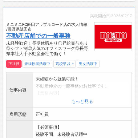
ており、幅広い世代が活躍し生産をしていま
一度、全社員が集まる「ビジョンミーティン
す。
グ」という会議を設け、部門・役職・経験年
掲載開始日:2026/07/17
【採用担当からのメッセージ】
数・店舗をスクランブルしたグループを作
ミニミニFC飯田アップルロード店の求人情報
釣竿を始めとした魅力ある製品だけでなく、
り、“KSビジョン実現の為にどのような行動を
/長野県飯田市
働く仲間がやりがいを持ち、働きやすい職場に
すれば良いか”という話し合いを行っておりま
不動産店舗での一般事務
していくために、『全社員研修の実施』、『改
す。
未経験歓迎！長期休暇あり◎昇給賞与あり
善提案活動』、『より良い組織づくり』など会
◎シフト制◎人気のオフィスワーク◎長野
・店舗では、スタッフ全員と担当の本社スタッ
県本社大手不動産会社で働く！
社として様々なことに挑戦し続けています。
フで、職場環境や業務改善のための「クリアミ
皆さんの応募をお待ちしております。
ーティング」を定期的に開催し、店舗と本部の
正社員
未経験者活躍中
高校卒以上
男女活躍中
情報共有と相互理解を図っています。
・社員同士が称讃の言葉を贈り合う「スマイル
未経験から就業可能！
カード」によって感謝の気持ちを大切にし、健
不動産仲介の一般事務のお仕事です。
仕事内容
康診断受診や有給取得の推進など、社員が安心
【業務内容】
して働き続けるための取組みも行っています◎
■不動産仲介の一般事務
もっと見る
【先輩社員の声】
・お客様に紹介する賃貸物件のチラシ（物件台
■仕事で苦労したこと・面白さ・やりがい（サ
雇用形態
帳）作成
正社員
ービスエンジニア担当）
・お部屋決定後の契約書類の作成
故障して困っていたお客様から、直した後に
【必須事項】
・契約金の入出金業務
「ありがとう」と感謝されたときは嬉しいで
経験不問、未経験者活躍中
・電話応対