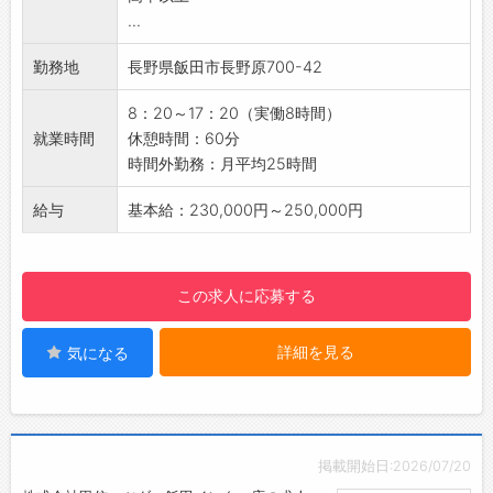
...
識・経験がある場合は優先します。
【取り扱い製品】
勤務地
長野県飯田市長野原700-42
・釣具用品
・ゴルフ用品
8：20～17：20（実働8時間）
・汎用ポール
就業時間
休憩時間：60分
・SMC成形加工品
時間外勤務：月平均25時間
【長期連休あり◎】
・長期休暇 GW（5/3〜5/7）、夏季（8/13〜
給与
基本給：230,000円～250,000円
8/16）、年末年始（12/30〜1/4）
【ポイント】
◆若い世代が頑張っています！
この求人に応募する
若手社員は一つの作業⇒複数の作業を目指して
おり、入社5年を目安に現場のリーダーを目指
詳細を見る
気になる
して育成しています。
◆子育て世代も仕事と育児の両立できる！安心
して働いてもらえるように子育て支援あり◎
＊女性の育児休暇100%達成
＊男性の育児休業実績あり
掲載開始日:2026/07/20
＊子の看護休暇制度あり （子供の急なお休みの