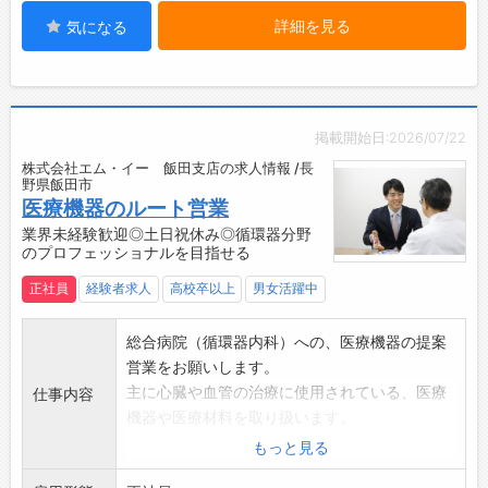
として、社会貢献度の高い仕事に携われます。
荷下ろし
詳細を見る
気になる
・病院の先生や看護師の方から、治療が上手く
▼
いった時に、感謝の言葉を頂けると喜びを感じ
休憩
られます。
▼
・実際に納品した製品を利用している患者様の
10:30 当社物流センターへ移動 荷積み（カ
笑顔を見ると、世の中の生活の支えになってい
ゴ車）・荷下ろし（フォークリフト）
掲載開始日:2026/07/22
る事を実感できます。
▼
株式会社エム・イー 飯田支店の求人情報 /長
【研修制度・ステップアップ】
野県飯田市
11:00 店舗着 カゴ車での荷下ろし → 空の
入社から1年でプロフェッショナルになれるよう
医療機器のルート営業
カゴ車回収し移動
育てます！
業界未経験歓迎◎土日祝休み◎循環器分野
▼
のプロフェッショナルを目指せる
充実した研修制度・フォロー制度があるので、
12:30 物流センター着 荷下ろし（フォーク
業界未経験からでも安心して入社することがで
リフト・カゴ車）、洗車等付随業務
正社員
経験者求人
高校卒以上
男女活躍中
きます。
▼
もちろん、待つ姿勢だけではなく、常に自身で
13:00 退社 お疲れ様でした！
総合病院（循環器内科）への、医療機器の提案
も勉強を行って知識をアップデートする必要が
営業をお願いします。
あります。
主に心臓や血管の治療に使用されている、医療
仕事内容
・入社後～2週間ほど
機器や医療材料を取り扱います。
医療業界の知識・座学研修を行います。
入社後は、座学研修やOJTを経て、先輩社員か
もっと見る
↓
ら病院を2~3社引継ぎます。
・3週間～半年