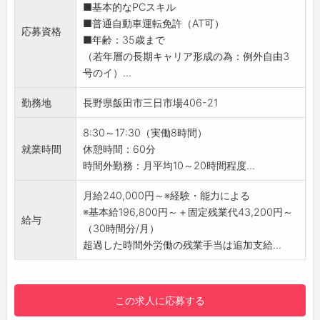
【会社の雰囲気】
■基本的なPCスキル
務など
現在全エリア合わせて11名のドライバーが勤務
■普通自動車運転免許（AT可）
・各種医療製品のご提案
応募資格
をしています！
■年齢：35歳まで
・製品の積込み及び納品
新たな業界へチャレンジしたい方や、ワークラ
（若年層の長期キャリア形成の為：例外自由3
※社用車はAT限定可です。
イフバランスを改善したい方、様々な理由で入
号のイ）...
・オペ（治療）に関する打ち合わせ・症例の立
社をいただきました。
合い
離職者も少なく、働きやすい環境も整っていま
勤務地
長野県飯田市三日市場406-21
・病院スタッフへの製品に関する使用方法の説
す！
明
立ち上げて間もない事業であり、少数精鋭では
8:30～17:30（実働8時間）
＜具体的には＞
ありますが、皆で協力しながら業務をしており
就業時間
休憩時間：60分
医師と手術についての打ち合わせ
ます！
時間外勤務：月平均10～20時間程度...
医師のニーズに合わせて製品を提案
【1日の流れの例】※シフトにより変動あり
手術現場で取扱い説明等のサポートを実施
月給240,000円～※経験・能力による
4:00 出勤 点呼、アルコールチェック
【扱う商品】
※基本給196,800円～＋固定残業代43,200円～
▼
給与
・ペースメーカやカテーテルといった循環器関
（30時間分/月）
4:10 店舗への配送商品積込（カゴ車）し移動
連製品です。
超過した時間外労働の残業手当は追加支給...
▼
・メーカー品のみではなく、医療のDX化への提
5:30 店舗着 カゴ車で荷下ろし → 空のカ
案もしていきます。
ゴ車回収し移動
【やりがい】
▼
この求人に応募する
・医療従事者から信頼できる最強のパートナー
7:30 お取引様物流センターへ移動 荷積み・