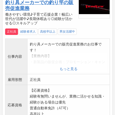
釣り具メーカーでの釣り竿の販
売促進業務
働きやすい環境♪子育て応援企業！幅広い
世代が活躍中♪長期休暇あり◎経験が活か
せる◎スキルアップ
正社員
経験者求人
高校卒以上
男女活躍中
釣り具メーカーでの販売促進業務のお仕事で
す！
【業務内容】
仕事内容
・新製品の販促企画：プロモーション・キャン
ペーンなど
もっと見る
・販売データ、市場動向の分析による販促企画
雇用形態
の立案
正社員
・各種販促ツール（ＰＯＰ、ポスターなど）の
【応募資格】
企画や作成
経験有無問いませんが、業務に活かせる知識・
・自社ウェブサイト、ＳＮＳの運営と更新
経験がある場合は優先
・展示会、実釣会、店頭イベントの企画と運営
応募資格
普通自動車免許（AT可）
サポート
高卒以上
◆経験有無問いませんが、業務に活かせる知