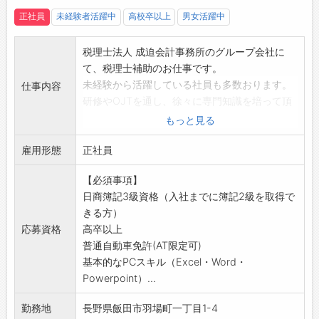
正社員
未経験者活躍中
高校卒以上
男女活躍中
税理士法人 成迫会計事務所のグループ会社に
て、税理士補助のお仕事です。
未経験から活躍している社員も多数おります。
仕事内容
研修やOJTを通し、徐々に専門知識を培って頂
きます。
もっと見る
【業務内容】
雇用形態
・入社時は、記帳計算代行などからスタートし
正社員
ます。
【必須事項】
仕事を覚えながら下記の業務にステップアップ
日商簿記3級資格（入社までに簿記2級を取得で
していきます。
きる方）
＜具体的には＞
応募資格
高卒以上
会計帳簿のチェック、指導
普通自動車免許(AT限定可)
税務書類の作成
基本的なPCスキル（Excel・Word・
税務申告
Powerpoint）...
決算対応
年末調整の対応
勤務地
長野県飯田市羽場町一丁目1-4
お客様への情報提供など