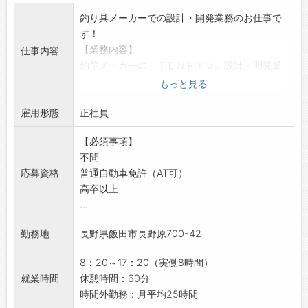
お休みになる計算です
釣り具メーカーでの設計・開発業務のお仕事で
・工場は365日稼働していますが、2～3日出勤
す！
ごとに2日休むシフト制で、社員がしっかり休
【業務内容】
仕事内容
める体制を整えています
釣竿メーカ—の「ＴＥＮＲＹＵ」設計・開発業
・閑散期となる1～2月には、有給休暇と組み合
務
もっと見る
わせて5日以上の連続休暇を取得することも可
・釣竿やカーボンパイプの設計
能です
雇用形態
・開発・製品の品質確認
正社員
◎1日の勤務時間は少し長めですが、その分年間
・材料メーカーなどと打合せなど
休日を豊富に確保しています
【必須事項】
【研修制度】
【募集背景】
不問
・入社から半年〜１年程度の製造現場研修を行
◎事業拡大に向けた増員募集！
応募資格
普通自動車免許（AT可）
います！
【企業について】
高卒以上
【取り扱い製品】
創業150年の歴史を持つ生鮮野菜商社！
...
・釣具用品
長年培った高い技術力と信頼を強みに、地域の
・ゴルフ用品
食を支えています。少数精鋭ならではの風通し
勤務地
長野県飯田市長野原700-42
・汎用ポール
の良い職場で、社員同士の距離も近く、気軽に
・SMC成形加工品
8：20～17：20（実働8時間）
相談し合える環境が魅力です
【長期連休あり◎】
就業時間
休憩時間：60分
チャレンジ精神を大切にする社風があり、一人
・長期休暇 GW（5/3〜5/7）、夏季（8/13〜
時間外勤務：月平均25時間
ひとりが新しいことに前向きに取り組んでいま
8/16）、年末年始（12/30〜1/4）