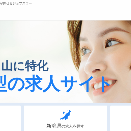
が探せるジョブズゴー
無料会員
転職支援サービスについて
ジ
富山に特化
転職ノウハウ(応募書類の書き方・面接対策な
会
ど)
お
型の求人サイト
転職・採用コラム
よ
新潟県
の求人を探す