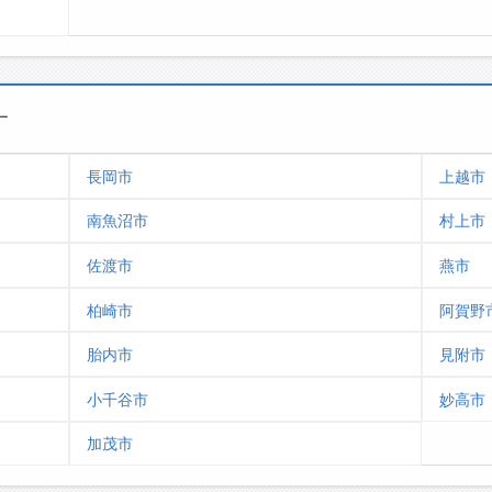
す
長岡市
上越市
南魚沼市
村上市
佐渡市
燕市
柏崎市
阿賀野
胎内市
見附市
小千谷市
妙高市
加茂市