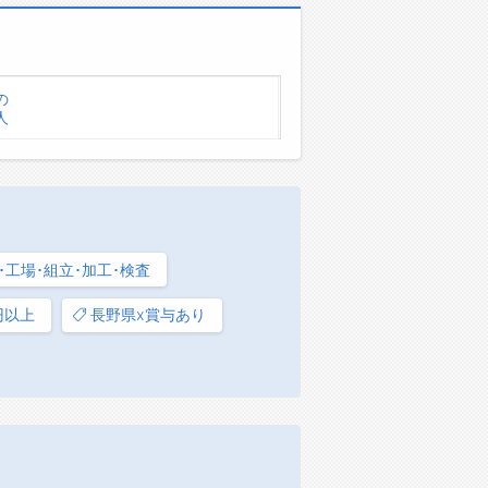
の
人
･工場･組立･加工･検査
円以上
長野県x賞与あり