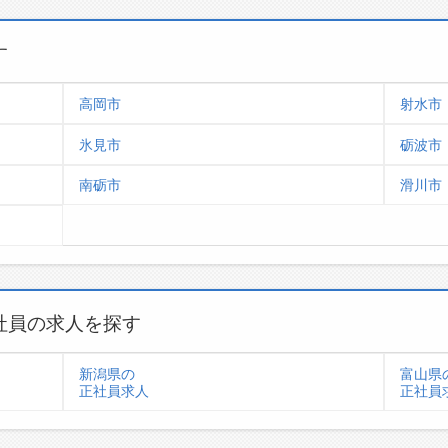
す
高岡市
射水市
氷見市
砺波市
南砺市
滑川市
社員の求人を探す
新潟県の
富山県
正社員求人
正社員