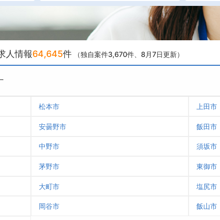
求人情報
64,645
件
（独自案件3,670件
、8月7日更新）
す
松本市
上田市
安曇野市
飯田市
中野市
須坂市
茅野市
東御市
大町市
塩尻市
岡谷市
飯山市